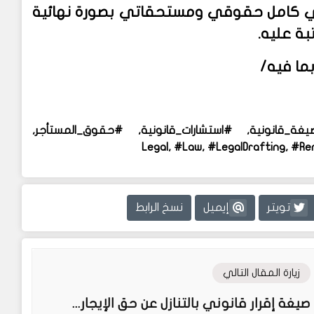
مي كامل حقوقي ومستحقاتي بصورة نهائية
تبة عليه
.
 بما فيه/
غة_قانونية, #استشارات_قانونية, #حقوق_المستأجر,
تويتر
إيميل
نسخ الرابط
زيارة المقال التالي
صيغة إقرار قانوني بالتنازل عن حق الإيجار...