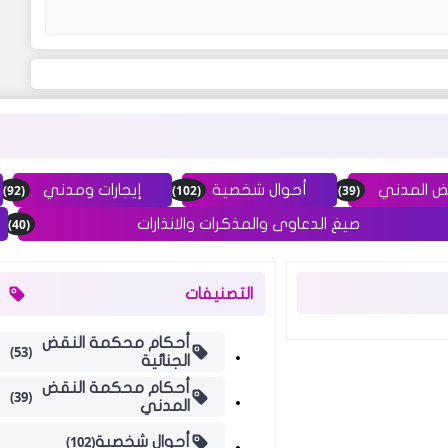
(92)
(102)
(39)
ض المدني
أحوال شخصية
إيجارات ومدني
(40)
صيغ الدعاوى والمذكرات والانذارات
التصنيفات
أحكام محكمة النقض
(53)
الجنائية
أحكام محكمة النقض
(39)
المدني
(102)
أحوال شخصية