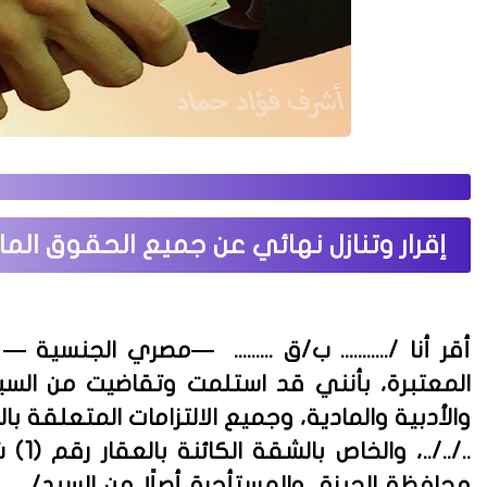
إقرار وتنازل نهائي عن جميع الحقوق الما
أقر أنا
/
........... ب/ق .........
—
مصري الجنسية — وأ
المعتبرة، بأنني قد استلمت وتقاضيت من الس
والأدبية والمادية، وجميع الالتزامات المتعلقة ب
../..
محافظة الجيزة، والمستأجرة أصلًا من السيد/
....