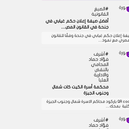
الصيغ
القانونية
أفضل صيغة إعلان حكم غيابي في
جنحة في القانون المص…
غة إعلان حكم غيابي في جنحة وفقًا للقانون
مصري مع نموذ…
أشرف
فؤاد حماد
المحامي
بالنقض
والادارية
العليا
محكمة أسرة الكيت كات شمال
وجنوب الجيزة
QR code باركود محاكم الاسرة شمال وجنوب الجيزة
كلية بمحك…
أشرف
فؤاد حماد