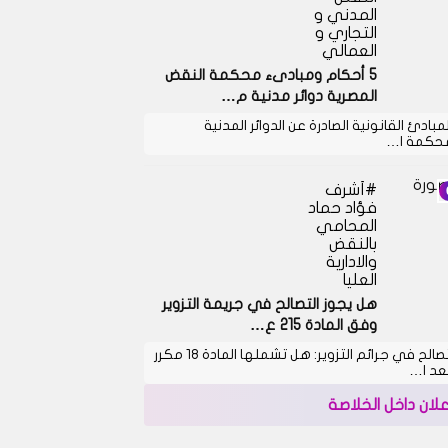
المدني و
التجاري و
العمالي
5 أحكام ومبادىء محكمة النقض
المصرية دوائر مدنية م…
لمبادئ القانونية الصادرة عن الدوائر المدنية
حكمة ا…
أشرف
فؤاد حماد
المحامي
بالنقض
والادارية
العليا
هل يجوز التصالح في جريمة التزوير
وفق المادة 215 ع…
التصالح في جرائم التزوير: هل تشملها المادة 18 مكرر
بعد ا…
علان داخل الخلاصة