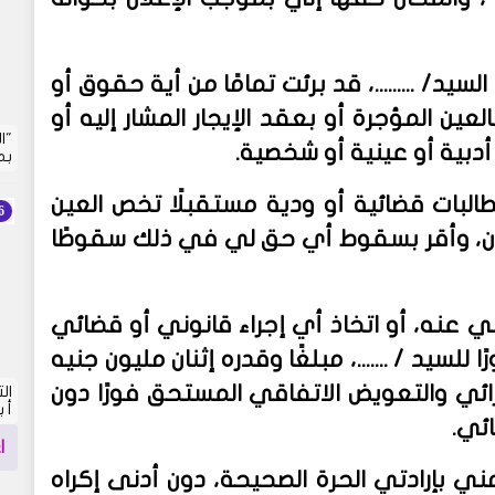
 السيد
/
.........، قد برئت تمامًا من أية حقوق أو
عين المؤجرة أو بعقد الإيجار المشار إليه أو
"ا
و أدبية أو عينية أو شخصية
.
بم
مطالبات قضائية أو ودية مستقبلًا تخص العين
لبيان، وأقر بسقوط أي حق لي في ذلك سقوطًا
لي عنه، أو اتخاذ أي إجراء قانوني أو قضائي
ا للسيد
/
.......، مبلغًا وقدره إثنان مليون جنيه
ئي والتعويض الاتفاقي المستحق فورًا دون
أ 
ائي
.
ا
 مني بإرادتي الحرة الصحيحة، دون أدنى إكراه