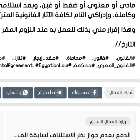
مادي أو معنوي أو ضغط أو غبن، وبعد استلا
وكاملة، وإدراكي التام لكافة الآثار القانونية المتر
وهذا إقرار مني بذلك للعمل به عند اللزوم المقر
التارخ
//
#القانون, #قانون, #محاماة, #عقد_إيجار, #تنازل, #صي
#القانون_المصري, #محكمة, #Legal, #Law, #LegalDrafting, #RentalAgreement, #EgyptianLaw
شارك المقال :
فيسبوك
تيليجرام
واتساب
زيارة المقال السابق
الدفع بعدم جواز نظر الاستئناف لسابقة الف...