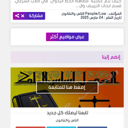
كيف تتم عملية مضاهاة الخط اليدوي في الطب الشرعي
قسم ابحاث التزييف وال…
المؤلف : People/Law الناس والقانون
مشاركة
تاريخ النشر : 24 مارس 2025
عرض مواضيع أكثر
إنضم إلينا
إضغط هنا للمتابعة
تابعنا ليصلك كل جديد
الناس والقانون