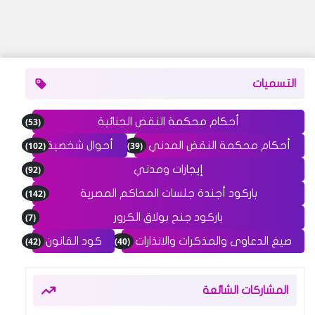
التسميات
(53)
أحكام محكمة النقض الجنائية
(102)
(39)
أحكام محكمة النقض المدني
أحوال شخصية
(92)
إيجارات ومدني
(142)
باركود أجندة جلسات المحاكم المصرية
(7)
باركود جنح بولاق الكرور
(42)
(40)
صيغ الدعاوى والمذكرات والانذارات
كود القانون
المشاركات الشائعة