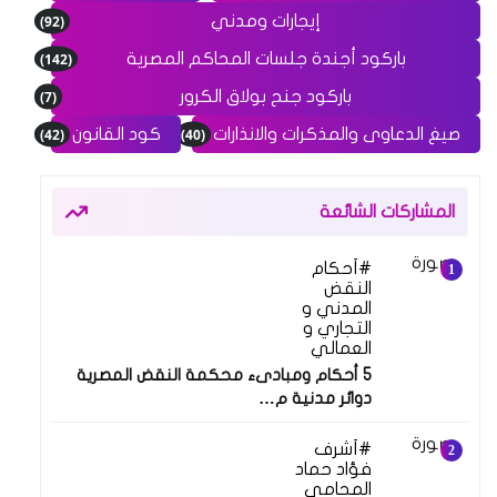
(92)
إيجارات ومدني
(142)
باركود أجندة جلسات المحاكم المصرية
(7)
باركود جنح بولاق الكرور
(42)
(40)
صيغ الدعاوى والمذكرات والانذارات
كود القانون
المشاركات الشائعة
أحكام
النقض
المدني و
التجاري و
العمالي
5 أحكام ومبادىء محكمة النقض المصرية
دوائر مدنية م…
أشرف
فؤاد حماد
المحامي