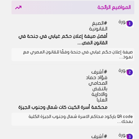
المواضيع الرائجة
الصيغ
القانونية
أفضل صيغة إعلان حكم غيابي في جنحة في
القانون المص…
صيغة إعلان حكم غيابي في جنحة وفقًا للقانون المصري مع
نموذ…
أشرف
فؤاد حماد
المحامي
بالنقض
والادارية
العليا
محكمة أسرة الكيت كات شمال وجنوب الجيزة
QR code باركود محاكم الاسرة شمال وجنوب الجيزة الكلية
بمحك…
أشرف