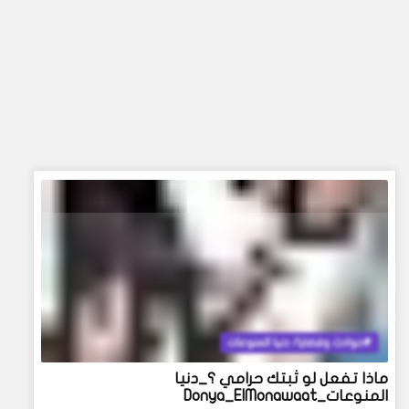
حوادث وقضايا/ دنيا المنوعات
ماذا تفعل لو ثبتك حرامي ؟_دنيا
المنوعات_Donya_ElMonawaat