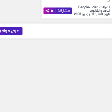
ا…
المؤلف : People/Law
مشاركة
الناس والقانون
تاريخ النشر : 09 يوليو 2025
عرض مواضيع