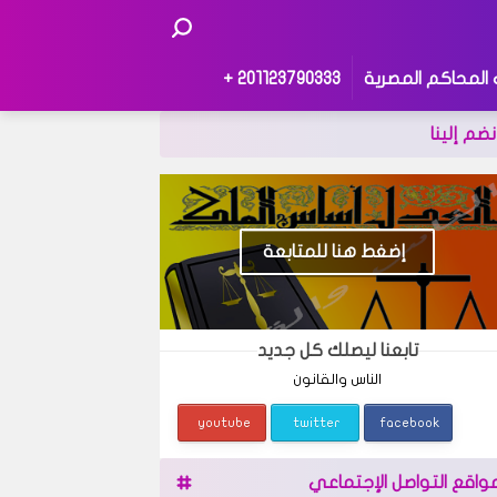
 المحاكم المصرية
201123790333 +
نضم إلينا
إضغط هنا للمتابعة
تابعنا ليصلك كل جديد
الناس والقانون
youtube
twitter
facebook
واقع التواصل الإجتماعي