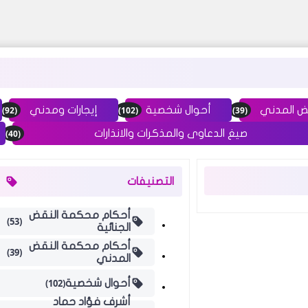
(92)
(102)
(39)
ض المدني
أحوال شخصية
إيجارات ومدني
(40)
صيغ الدعاوى والمذكرات والانذارات
التصنيفات
أحكام محكمة النقض
(53)
الجنائية
أحكام محكمة النقض
(39)
المدني
(102)
أحوال شخصية
أشرف فؤاد حماد