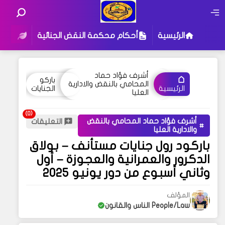
الرئيسية
أحكام محكمة النقض الجنائية
أحكام
أشرف فؤاد حماد
باركو
المحامي بالنقض والادارية
الجنايات
الرئيسية
العليا
أشرف فؤاد حماد المحامي بالنقض
التعليقات
والادارية العليا
باركود رول جنايات مستأنف – بولاق
الدكرور والعمرانية والعجوزة – أول
وثاني أسبوع من دور يونيو 2025
المؤلف
People/Law الناس والقانون