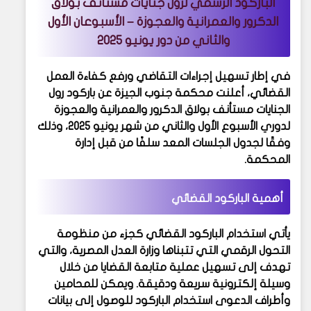
الباركود الرسمي لرول جنايات مستأنف بولاق
الدكرور والعمرانية والعجوزة – الأسبوعان الأول
والثاني من دور يونيو 2025
في إطار تسهيل إجراءات التقاضي ورفع كفاءة العمل
القضائي، أعلنت محكمة جنوب الجيزة عن
باركود رول
الجنايات مستأنف بولاق الدكرور والعمرانية والعجوزة
لدوري
الأسبوع الأول والثاني من شهر يونيو 2025
، وذلك
وفقًا لجدول الجلسات المعد سلفًا من قبل إدارة
المحكمة.
أهمية الباركود القضائي
يأتي استخدام
الباركود القضائي
كجزء من منظومة
التحول الرقمي التي تتبناها وزارة العدل المصرية، والتي
تهدف إلى تسهيل عملية متابعة القضايا من خلال
وسيلة إلكترونية سريعة ودقيقة. ويمكن للمحامين
وأطراف الدعوى استخدام الباركود للوصول إلى بيانات