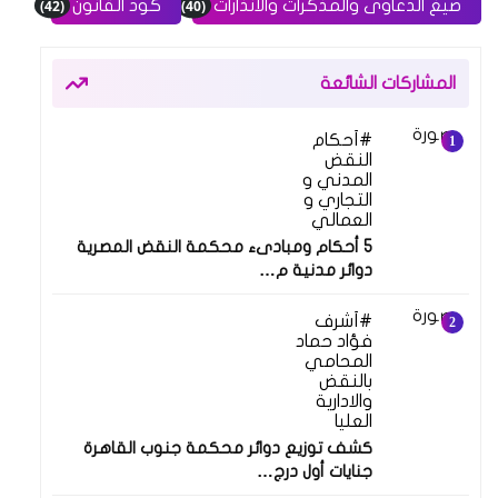
(42)
(40)
صيغ الدعاوى والمذكرات والانذارات
كود القانون
المشاركات الشائعة
أحكام
النقض
المدني و
التجاري و
العمالي
5 أحكام ومبادىء محكمة النقض المصرية
دوائر مدنية م…
أشرف
فؤاد حماد
المحامي
بالنقض
والادارية
العليا
كشف توزيع دوائر محكمة جنوب القاهرة
جنايات أول درج…