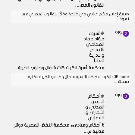
القانون المص…
صيغة إعلان حكم غيابي في جنحة وفقًا للقانون المصري مع
نموذ…
أشرف
فؤاد حماد
المحامي
بالنقض
والادارية
العليا
محكمة أسرة الكيت كات شمال وجنوب الجيزة
QR code باركود محاكم الاسرة شمال وجنوب الجيزة الكلية
بمحك…
أحكام
النقض
المدني و
التجاري و
العمالي
5 أحكام ومبادىء محكمة النقض المصرية دوائر
مدنية م…