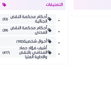
التصنيفات
أحكام محكمة النقض
(53)
الجنائية
أحكام محكمة النقض
(39)
المدني
(102)
أحوال شخصية
أشرف فؤاد حماد
(417)
المحامي بالنقض
والادارية العليا