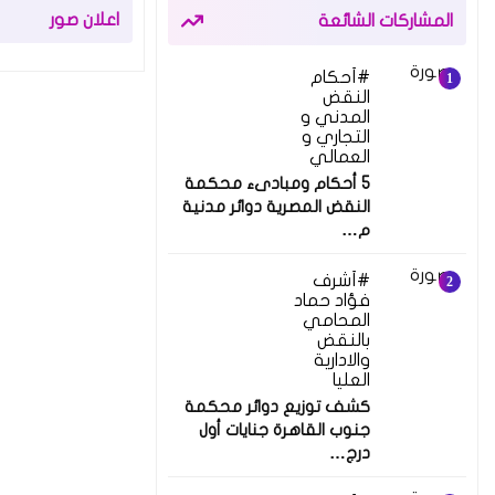
اعلان صور
المشاركات الشائعة
أحكام
النقض
المدني و
التجاري و
العمالي
5 أحكام ومبادىء محكمة
النقض المصرية دوائر مدنية
م…
أشرف
فؤاد حماد
المحامي
بالنقض
والادارية
العليا
كشف توزيع دوائر محكمة
جنوب القاهرة جنايات أول
درج…