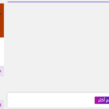
م
 أكثر
ا