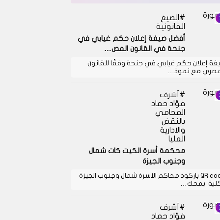
الصيغ
القانونية
أفضل صيغة إعلان حكم غيابي في
جنحة في القانون المص…
غة إعلان حكم غيابي في جنحة وفقًا للقانون
مصري مع نموذ…
أشرف
فؤاد حماد
المحامي
بالنقض
والادارية
العليا
محكمة أسرة الكيت كات شمال
وجنوب الجيزة
QR code باركود محاكم الاسرة شمال وجنوب الجيزة
كلية بمحك…
أشرف
فؤاد حماد