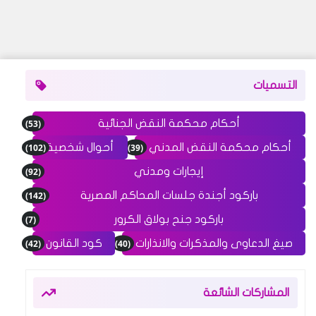
التسميات
(53)
أحكام محكمة النقض الجنائية
(102)
(39)
أحكام محكمة النقض المدني
أحوال شخصية
(92)
إيجارات ومدني
(142)
باركود أجندة جلسات المحاكم المصرية
(7)
باركود جنح بولاق الكرور
(42)
(40)
صيغ الدعاوى والمذكرات والانذارات
كود القانون
المشاركات الشائعة