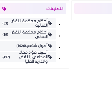
التصنيفات
أحكام محكمة النقض
(53)
الجنائية
أحكام محكمة النقض
(39)
المدني
(102)
أحوال شخصية
أشرف فؤاد حماد
(417)
المحامي بالنقض
والادارية العليا