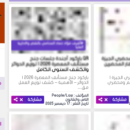
أشرف فؤاد حماد المحامي بالنقض والادارية
العليا
ضري الجيزة
QR باركود أجندة جلسات جنح
ار المحضرين
مستأنف المعصرة 2026 | توزيع الدوائر
والكشف السنوي الكامل
 الجيزة |
باركود جنح مستأنف المعصرة 2026 |
اكم ومحضري
الدوائر – الأهمية – كشف توزيع العمل
م
مق…
المؤلف : People/Law
مشاركة
مشاركة
الناس والقانون
تاريخ النشر : 17 ديسمبر 2025
ا