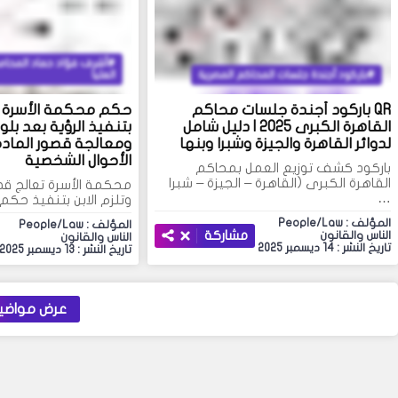
أشرف فؤاد حماد المحامي
باركود أجندة جلسات المحاكم المصرية
العليا
QR باركود أجندة جلسات محاكم
حكم محكمة الأسرة بإل
القاهرة الكبرى 2025 | دليل شامل
بتنفيذ الرؤية بعد بل
لدوائر القاهرة والجيزة وشبرا وبنها
الأحوال الشخصية
باركود كشف توزيع العمل بمحاكم
القاهرة الكبرى (القاهرة – الجيزة – شبرا
…
وتلزم الابن بتنفيذ حكم 
المؤلف : People/Law
المؤلف : People/Law
مشاركة
الناس والقانون
الناس والقانون
تاريخ النشر : 14 ديسمبر 2025
تاريخ النشر : 13 ديسمبر 2025
عرض مواضيع