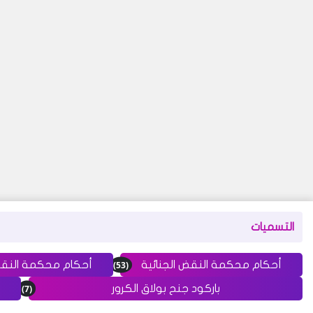
التسميات
(53)
أحكام محكمة النقض الجنائية
أحكام محكمة النق
(7)
باركود جنح بولاق الكرور