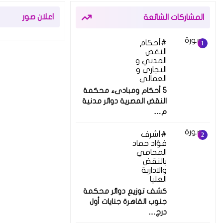
اعلان صور
المشاركات الشائعة
أحكام
النقض
المدني و
التجاري و
العمالي
5 أحكام ومبادىء محكمة
النقض المصرية دوائر مدنية
م…
أشرف
فؤاد حماد
المحامي
بالنقض
والادارية
العليا
كشف توزيع دوائر محكمة
جنوب القاهرة جنايات أول
درج…