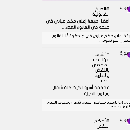
الصيغ
القانونية
أفضل صيغة إعلان حكم غيابي في
جنحة في القانون المص…
غة إعلان حكم غيابي في جنحة وفقًا للقانون
مصري مع نموذ…
أشرف
فؤاد حماد
المحامي
بالنقض
والادارية
العليا
محكمة أسرة الكيت كات شمال
وجنوب الجيزة
QR code باركود محاكم الاسرة شمال وجنوب الجيزة
كلية بمحك…
أحكام
النقض