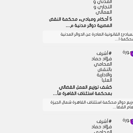
المدني و
التجاري و
العمالي
5 أحكام ومبادىء محكمة النقض
المصرية دوائر مدنية م…
لمبادئ القانونية الصادرة عن الدوائر المدنية
حكمة ا…
أشرف
فؤاد حماد
المحامي
بالنقض
والادارية
العليا
كشف توزيع العمل القضائي
بمحكمة استئناف القاهرة مأ…
زيع دوائر محكمة استئناف القاهرة شمال الجيزة
عام القضا…
أشرف
فؤاد حماد
المحامي