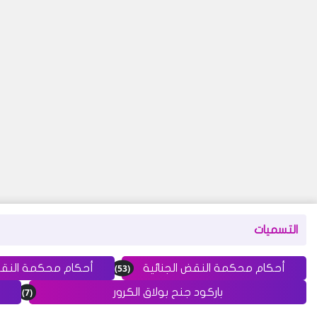
التسميات
(53)
أحكام محكمة النقض الجنائية
أحكام محكمة النق
(7)
باركود جنح بولاق الكرور