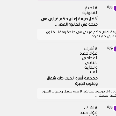
الصيغ
القانونية
أفضل صيغة إعلان حكم غيابي في
جنحة في القانون المص…
غة إعلان حكم غيابي في جنحة وفقًا للقانون
مصري مع نموذ…
أشرف
فؤاد حماد
المحامي
بالنقض
والادارية
العليا
محكمة أسرة الكيت كات شمال
وجنوب الجيزة
QR code باركود محاكم الاسرة شمال وجنوب الجيزة
كلية بمحك…
أشرف
فؤاد حماد