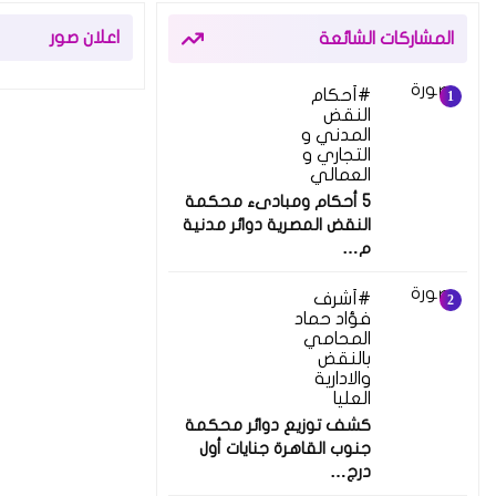
اعلان صور
المشاركات الشائعة
أحكام
النقض
المدني و
التجاري و
العمالي
5 أحكام ومبادىء محكمة
النقض المصرية دوائر مدنية
م…
أشرف
فؤاد حماد
المحامي
بالنقض
والادارية
العليا
كشف توزيع دوائر محكمة
جنوب القاهرة جنايات أول
درج…