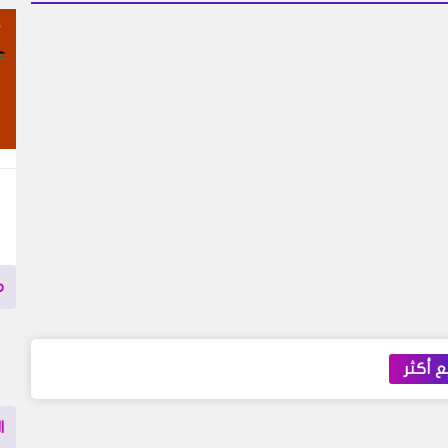
م
 أكثر
ا