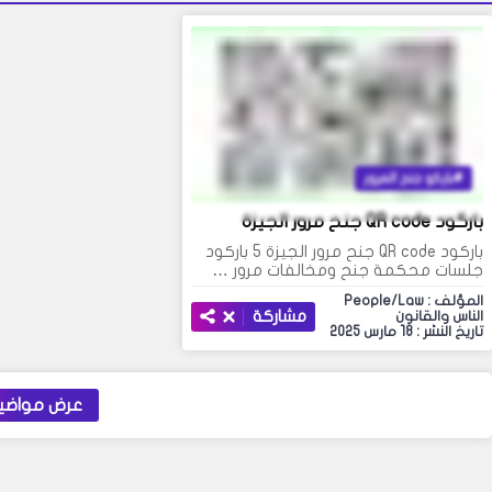
باركو جنح المرور
باركود QR code جنح مرور الجيزة
باركود QR code جنح مرور الجيزة 5 باركود
جلسات محكمة جنح ومخالفات مرور …
المؤلف : People/Law
مشاركة
الناس والقانون
تاريخ النشر : 18 مارس 2025
عرض مواضيع