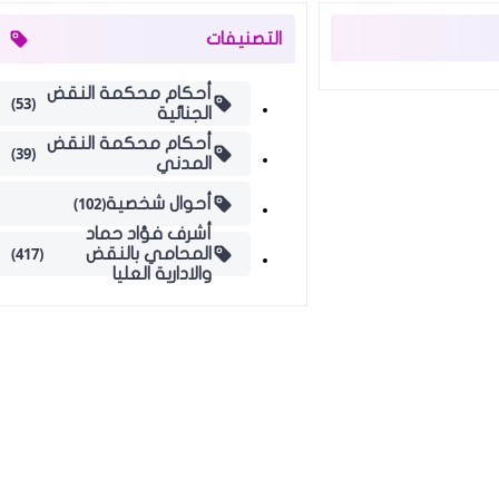
التصنيفات
أحكام محكمة النقض
(53)
الجنائية
أحكام محكمة النقض
(39)
المدني
(102)
أحوال شخصية
أشرف فؤاد حماد
(417)
المحامي بالنقض
والادارية العليا