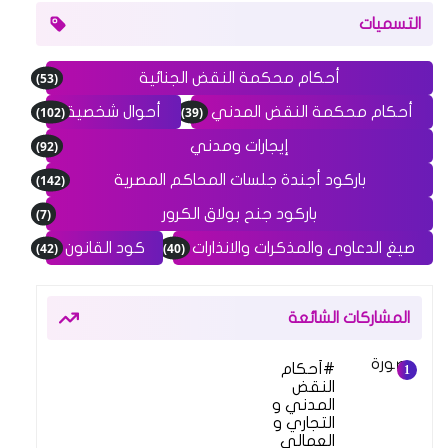
التسميات
(53)
أحكام محكمة النقض الجنائية
(102)
(39)
أحكام محكمة النقض المدني
أحوال شخصية
(92)
إيجارات ومدني
(142)
باركود أجندة جلسات المحاكم المصرية
(7)
باركود جنح بولاق الكرور
(42)
(40)
صيغ الدعاوى والمذكرات والانذارات
كود القانون
المشاركات الشائعة
أحكام
النقض
المدني و
التجاري و
العمالي