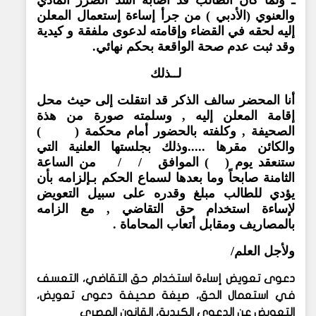
والعنوي (الأدبي ) من جرأ إساءة إستعمال المعلن
إليه لحقه في القضاء وإقامته لدعوى ملفقة و كيدية
وقد ثبت عدم صحة الواقعة بحكم نهائي.
لــذلك
أنا المحضر سالف الذكر قد انتقلت إلى حيث محل
إقامة المعلن إليه , وسلمته صورة من هذة
الصحيفة , وكلفته بالحضور أمام محكمة ( )
والكائن مقرها .....وذلك بجلستها العلنية التي
ستنعقد يوم ( ) الموافق / / من الساعة
الثامنة صابحاً وما بعدها لسماع الحكم بـإلزامه بأن
يؤدي للطالب مبلغ وقدره على سبيل التعويض
لإساءة استخدام حق التقاضي , مع الزامه
بالمصاريف ومقابل أتعاب المحاماة .
ولأجل العلم/
دعوى تعويض إساءة استخدام حق التقاضي، التعسف
في استعمال الحق، صيغة صحيفة دعوى تعويض،
التعويض عن الدعوى الكيدية، القانون المصري