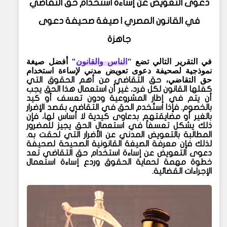
دعوى التعويض عن إساءة استخدام حق التقاضي
في القانون المصري | صيغة صحيفة دعوى
جاهزة
في التقرير التالي تضع "
الناس والقانون
" أفضل صيغة
نموذجية لصحيفة دعوى تعويض مدني لإساءة استخدام
حق التقاضي،
حق التقاضي
من أهم الحقوق التي
كفلها القانون لكل فرد، غير أن استعمال هذا الحق يجب
أن يتم في إطار المشروعية ودون تعسف أو كيد
بالخصوم. فإذا استُخدم الحق في التقاضي بقصد الإضرار
بالغير أو مضايقتهم بدعاوى كيدية لا أساس لها، فإن
ذلك يشكل
تعسفاً في استعمال الحق
يجيز للمضرور
المطالبة بالتعويض المدني عن الأضرار التي لحقت به.
لذلك فإن معرفة
الصيغة القانونية الصحيحة لصحيفة
دعوى التعويض عن إساءة استخدام حق التقاضي
تعد
خطوة مهمة لحماية الحقوق وردع إساءة استعمال
الإجراءات القضائية.