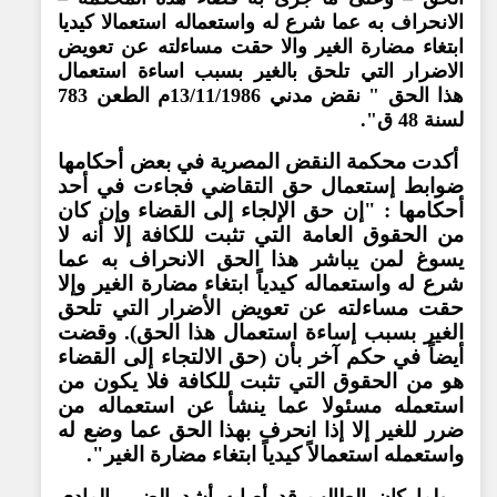
الانحراف به عما شرع له واستعماله استعمالا كيديا
ابتغاء مضارة الغير والا حقت مساءلته عن تعويض
الاضرار التي تلحق بالغير بسبب اساءة استعمال
هذا الحق " نقض مدني 13/11/1986م الطعن 783
لسنة 48 ق".
أكدت محكمة النقض المصرية في بعض أحكامها
ضوابط إستعمال حق التقاضي فجاءت في أحد
أحكامها : "إن حق الإلجاء إلى القضاء وإن كان
من الحقوق العامة التي تثبت للكافة إلا أنه لا
يسوغ لمن يباشر هذا الحق الانحراف به عما
شرع له واستعماله كيدياً ابتغاء مضارة الغير وإلا
حقت مساءلته عن تعويض الأضرار التي تلحق
الغير بسبب إساءة استعمال هذا الحق). وقضت
أيضاً في حكم آخر بأن (حق الالتجاء إلى القضاء
هو من الحقوق التي تثبت للكافة فلا يكون من
استعمله مسئولا عما ينشأ عن استعماله من
ضرر للغير إلا إذا انحرف بهذا الحق عما وضع له
واستعمله استعمالاً كيدياً ابتغاء مضارة الغير".
ـ ولما كان الطالب قد أصابه أشد الضرر المادي