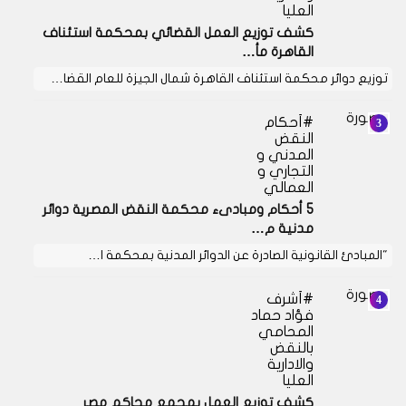
العليا
كشف توزيع العمل القضائي بمحكمة استئناف
القاهرة مأ…
توزيع دوائر محكمة استئناف القاهرة شمال الجيزة للعام القضا…
أحكام
النقض
المدني و
التجاري و
العمالي
5 أحكام ومبادىء محكمة النقض المصرية دوائر
مدنية م…
"المبادئ القانونية الصادرة عن الدوائر المدنية بمحكمة ا…
أشرف
فؤاد حماد
المحامي
بالنقض
والادارية
العليا
كشف توزيع العمل بمجمع محاكم مصر