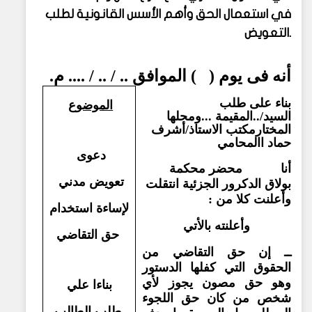
في استعمال الحق وأهم الأسس القانونية لطلب
التعويض.
أنه فى يوم ( ) الموافق .. / .. / .... م.
بناء على طلب
الموضوع
السيد/..المقيمة ...ومحلها
المختارمكتب الاستاذ/أشرف
حماد االمحامي
دعوى
أنا محضر محكمة
تعويض مدني
بولاق الدكرور الجزئية انتقلت
وأعلنت كلا من :
لإساءة استخدام
وأعلنته بالأتي
حق التقاضي
ــ إن حق التقاضي من
الحقوق التي كفلها الدستور
وهو حق مصون يجوز لأي
بناءا علي
شخص من كان حق اللجوء
طلب الطالب