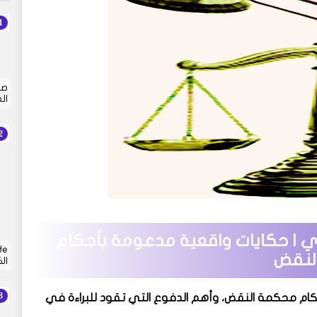
صي
ال
ري | حكايات واقعية مدعومة بأحكام
لنقض
ال
حكام محكمة النقض، وأهم الدفوع التي تقود للبراءة في