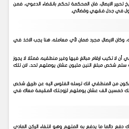
يخ تحرير الايصال، فان المحكمة تحكم بانقضاء الدعوي، فمن
لدخول في جدل فقهي وقضائي.
، وكان الايصال مجرد ضمان لأي معامله، هنا يجب الاخذ في
ي أن لا تكيب ارقام مبالغ فيها وغير منطقيه، فمثلا لا يجوز
نه سلم شخص مبلغ اتنين مليون عشان يوصلهم لحد، لان تلك
 المبلغ، لبد أن يكون من المنطقي انك ترسله الفلوس اليه عن طريق شخص
لم منك خمسين الف عشان يوصلهم لزوجتك المقيمة معاك في
ك دفع دائما ما يدفع به المتهم وهو انتفاء الركن المادي