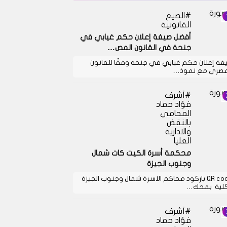
الصيغ
القانونية
أفضل صيغة إعلان حكم غيابي في
جنحة في القانون المص…
غة إعلان حكم غيابي في جنحة وفقًا للقانون
مصري مع نموذ…
أشرف
فؤاد حماد
المحامي
بالنقض
والادارية
العليا
محكمة أسرة الكيت كات شمال
وجنوب الجيزة
QR code باركود محاكم الاسرة شمال وجنوب الجيزة
كلية بمحك…
أشرف
فؤاد حماد