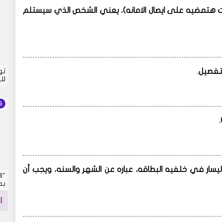
 انت هتمضيه على ايصال الامانه)، يعني الشخص الذي سيستلم
تو
لل
ى اليسار في خلفيه البطاقه، عباره عن الشهر والسنه، ويجب أن
"ا
بم
ا