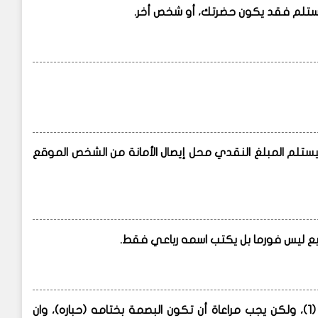
ي سيستلم المبلغ النقدي محل إيصال الأمانة من الشخص الموقع
خانه (9) البصمة بتاعت نفس الشخص اللي استلم الفلوس، رقم (1)، ولكن يجب مراعاة أن تكون البصمة بختامه (حباره)، وان