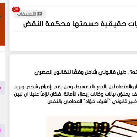
التعليقات
كايات حقيقية حسمتها محكمة النقض
ه؟.. دليل قانوني شامل وفقًا للقانون المصري
 والمتعاملين بالبيع بالتقسيط، ومن يقم بإقراض شخص ويريد
م
يملؤن بيانات وخانات إيصال الأمانة، فكان لزاماً علينا ان نبين
خبير قانوني "أشرف فؤاد" المحامي بالنقض.
ا