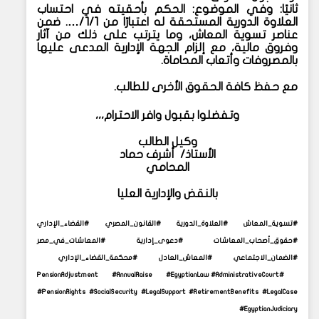
ثانيًا: وفي الموضوع: الحكم بأحقيته في احتساب
العلاوة الدورية المستحقة له اعتبارًا من 1/1/…. ضمن
عناصر تسوية المعاش، وما يترتب على ذلك من آثار
وفروق مالية، مع إلزام الجهة الإدارية المدعى عليها
بالمصروفات وأتعاب المحاماة.
مع حفظ كافة الحقوق الأخرى للطالب.
وتفضلوا بقبول وافر الاحترام،،،
وكيل الطالب
الأستاذ/ أشرف حماد
المحامي
بالنقض والإدارية العليا
#تسوية_المعاش #العلاوة_الدورية #القانون_المصري #القضاء_الإداري
#حقوق_أصحاب_المعاشات #دعوى_إدارية #المعاشات_في_مصر
#الضمان_الاجتماعي #المعاش_العادل #محكمة_القضاء_الإداري
#PensionAdjustment #AnnualRaise #EgyptianLaw #AdministrativeCourt
#PensionRights #SocialSecurity #LegalSupport #RetirementBenefits #LegalCase
#EgyptianJudiciary