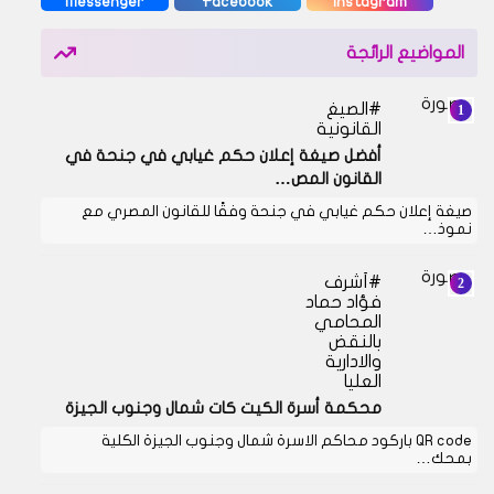
Messenger
Facebook
Instagram
المواضيع الرائجة
الصيغ
القانونية
أفضل صيغة إعلان حكم غيابي في جنحة في
القانون المص…
صيغة إعلان حكم غيابي في جنحة وفقًا للقانون المصري مع
نموذ…
أشرف
فؤاد حماد
المحامي
بالنقض
والادارية
العليا
محكمة أسرة الكيت كات شمال وجنوب الجيزة
QR code باركود محاكم الاسرة شمال وجنوب الجيزة الكلية
بمحك…