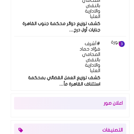
المحامي
بالنقض
والادارية
العليا
كشف توزيع دوائر محكمة جنوب القاهرة
جنايات أول درج…
أشرف
فؤاد حماد
المحامي
بالنقض
والادارية
العليا
كشف توزيع العمل القضائي بمحكمة
استئناف القاهرة مأ…
اعلان صور
التصنيفات