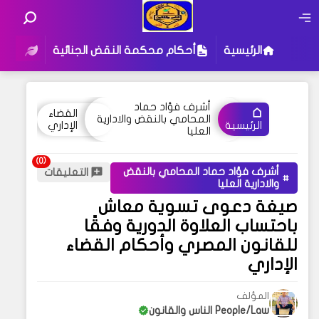
الرئيسية
أحكام محكمة النقض الجنائية
أحكام
أشرف فؤاد حماد
القضاء
المحامي بالنقض والادارية
الإداري
الرئيسية
العليا
أشرف فؤاد حماد المحامي بالنقض
التعليقات
والادارية العليا
صيغة دعوى تسوية معاش
باحتساب العلاوة الدورية وفقًا
للقانون المصري وأحكام القضاء
الإداري
المؤلف
People/Law الناس والقانون