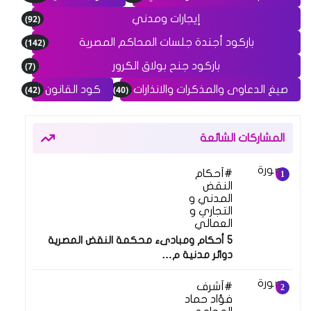
(92)
إيجارات ومدني
(142)
باركود أجندة جلسات المحاكم المصرية
(7)
باركود جنح بولاق الكرور
(42)
(40)
صيغ الدعاوى والمذكرات والانذارات
كود القانون
المشاركات الشائعة
أحكام
النقض
المدني و
التجاري و
العمالي
5 أحكام ومبادىء محكمة النقض المصرية
دوائر مدنية م…
أشرف
فؤاد حماد