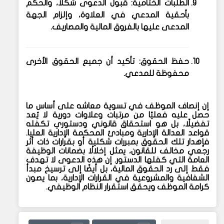
الطلبات الختامية
: قبول الدعوى شكلاً، والحكم
بأحقية المدعي في العلاوة، وإلزام الجهة
المدعى عليها بالفروق المالية والمصاريف.
حفظ الحقوق
: تأكيد أن جميع الحقوق الأخرى
محفوظة للمدعي.
إن إنصاف الموظف في تسوية معاشه على أساس ما
حصل عليه فعليًا من مرتبات وعلاوات دورية لا يُعد
تفضيلًا، بل هو استحقاق قانوني ودستوري تكفله
قواعد العدالة الإدارية ومبادئ المحكمة الإدارية العليا.
فإهدار تلك الحقوق بمبررات شكلية أو بقرارات ذات أثر
رجعي مخالف للقانون، يمثل إخلالًا بضمانات الوظيفة
العامة التي كفلها الدستور. إن هذه الدعوى لا تهدف
فقط إلى رد الحقوق المالية، بل أيضًا إلى ترسيخ مبدأ
الشفافية والمشروعية في القرارات الإدارية، بما يصون
كرامة الموظف ويحقق استقرار النظام الوظيفي.