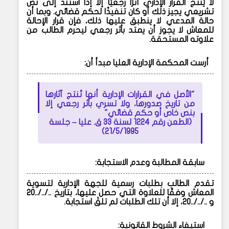
لا يُنتج القرار الإداري أثرًا رجعيًا إلا إذا استند إلى نص
تشريعي يجيز ذلك أو كان تنفيذًا لحكم قضائي. وبما أن
حالة المدعي لا ينطبق عليها ذلك، فإن قرار الإحالة
للمعاش لا يجوز أن يمتد بأثر رجعي ليحرم الطالب من
علاوته المستحقة.
أرست المحكمة الإدارية العليا مبدأ أن:
"الأصل في القرارات الإدارية أنها تُنتج آثارها
من تاريخ صدورها، ولا تسري بأثر رجعي إلا
بنص خاص أو حكم قضائي"
(الطعن رقم 1224 لسنة 33 ق. عليا – جلسة
21/5/1995)
سابقة المطالبة وعدم الاستجابة:
تقدم الطالب بطلبات رسمية للجهة الإدارية لتسوية
المعاش وفقًا للعلاوة التي حصل عليها، بتاريخ ../../..20
و
../../..20
، إلا أن تلك الطلبات لم تلقَ استجابة.
استيفاء الشروط القانونية: