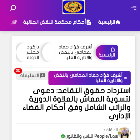
الرئيسية
أحكام محكمة النقض الجنائية
أحكام
أشرف فؤاد حماد
باركود
المحامي بالنقض
مجلس
الرئيسية
والادارية العليا
الدولة
أشرف فؤاد حماد المحامي بالنقض
التعليقات
والادارية العليا
استرداد حقوق التقاعد: دعوى
لتسوية المعاش بالعلاوة الدورية
والراتب الشامل وفق أحكام القضاء
الإداري
المؤلف
People/Law الناس والقانون