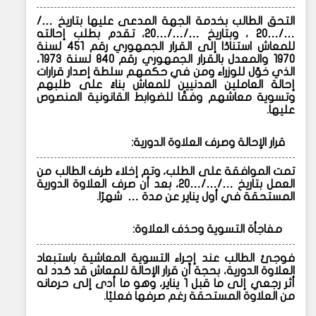
التحق الطالب بخدمة الجهة المدعى عليها بتاريخ …/
…/…20 ، وبتاريخ …/…/…20، تقدم بطلب إحالته
للمعاش استنادًا إلى القرار الجمهوري رقم 451 لسنة
1970 والمعدل بالقرار الجمهوري رقم 840 لسنة 1973،
الذي خوّل للوزراء ومن في حكمهم سلطة إصدار قرارات
إحالة العاملين المدنيين للمعاش بناءً على طلبهم
وتسوية معاشهم وفقًا للضوابط القانونية المنصوص
عليها.
قرار الإحالة وصرف العلاوة الدورية:
تمت الموافقة على الطلب، وتم إخلاء طرف الطالب من
العمل بتاريخ …/…/…20، بعد أن صرف العلاوة الدورية
المستحقة في أول يناير عن مدة … شهرًا.
مفاجأة التسوية وحذف العلاوة:
فوجئ الطالب عند إجراء التسوية المعاشية باستبعاد
العلاوة الدورية، بحجة أن قرار الإحالة للمعاش قد حُدد له
أثر رجعي إلى ما قبل 1 يناير، وهو ما أدى إلى حرمانه
من العلاوة المستحقة رغم صرفها فعليًا.