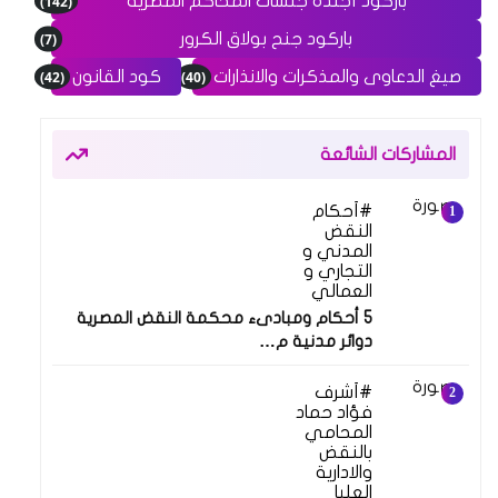
(142)
باركود أجندة جلسات المحاكم المصرية
(7)
باركود جنح بولاق الكرور
(42)
(40)
صيغ الدعاوى والمذكرات والانذارات
كود القانون
المشاركات الشائعة
أحكام
النقض
المدني و
التجاري و
العمالي
5 أحكام ومبادىء محكمة النقض المصرية
دوائر مدنية م…
أشرف
فؤاد حماد
المحامي
بالنقض
والادارية
العليا