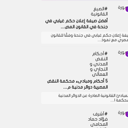
الصيغ
القانونية
أفضل صيغة إعلان حكم غيابي في
جنحة في القانون المص…
غة إعلان حكم غيابي في جنحة وفقًا للقانون
مصري مع نموذ…
أحكام
النقض
المدني و
التجاري و
العمالي
5 أحكام ومبادىء محكمة النقض
المصرية دوائر مدنية م…
لمبادئ القانونية الصادرة عن الدوائر المدنية
حكمة ا…
أشرف
فؤاد حماد
المحامي