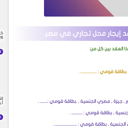
 إيجار محل تجاري في مصر
،
كش
2026 |
هذا العقد بين كل من:
 مصري الجنسية , .بطاقة قومي : ................... .
أ 