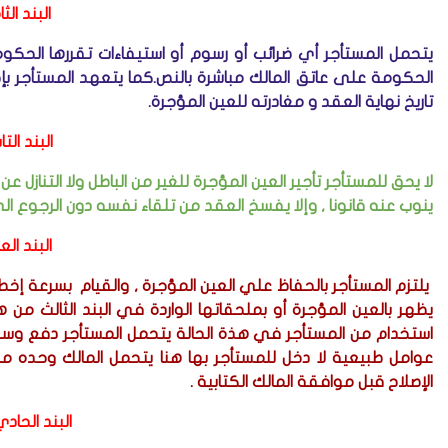
البند الث
يتحمل المستأجر أي ضرائب أو رسوم أو استيفاءات تقررها الحكومة
الحكومة على عاتق المالك مباشرة بالنص.كما يتعهد المستأجر بإحض
تاريخ نهاية العقد و مغادرته للعين المؤجرة.
البند الت
لا يحق للمستأجر تأجير العين المؤجرة للغير من الباطل ولا التنازل ع
ينوب عنه قانونا , وإلا يفسخ العقد من تلقاء نفسه دون الرجوع ال
البند الع
يلتزم المستأجر بالحفاظ علي العين المؤجرة , والقيام بسرعة إخطا
يظهر بالعين المؤجرة أو بملحقاتها الواردة في البند الثالث من هذ
استخدام من المستأجر في هذة الحالة يتحمل المستأجر دفع وسداد كا
عوامل طبيعية لا دخل للمستأجر بها هنا يتحمل المالك وحده مصا
الإصلاح قبل موافقة المالك الكتابية .
البند الحاد