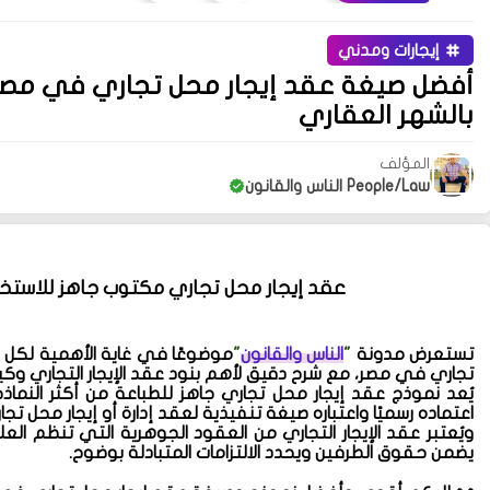
إيجارات ومدني
أفضل صيغة عقد إيجار محل تجاري في مصر |
بالشهر العقاري
المؤلف
People/Law الناس والقانون
عقد إيجار محل تجاري مكتوب جاهز للاستخدا
تستعرض
مدونة
"
الناس والقانون
"
موضوعًا في غاية الأهمية لكل
تجاري في مصر
، مع شرح دقيق لأهم
بنود عقد الإيجار التجاري
وكي
يُعد
نموذج عقد إيجار محل تجاري جاهز للطباعة
من أكثر النماذ
اعتماده رسميًا واعتباره
صيغة تنفيذية لعقد إدارة أو إيجار محل تجا
ويُعتبر
عقد الإيجار التجاري
من العقود الجوهرية التي تنظم العلاقة
يضمن حقوق الطرفين ويحدد الالتزامات المتبادلة بوضوح.