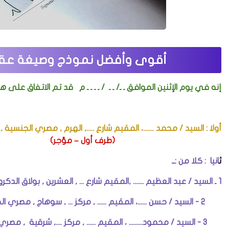
أقوى وأفضل نموذج وصيغة عقد
إنه في يوم الإثنين الموافق ـ ـ/ ـ ـ / ـ ـ ـ ـ م قد تم الاتفاق على 
أولا : السيد / محمد .......، المقيم شارع ....., الهرم ,
(طرف أول – مؤجر)
ث
انيا : كلا من :ــ
1 ـ السيد / عبد العظيم ....... ,المقيم شارع ... , العشرين , بولاق الدكرور , جيزة , مصري الجنسية , .بطاقة قومي :......... .
2 - السيد / حسن ......، المقيم ...... , مركز ... , سوهاج , مصري الجنسية , بطاقة قومي : ............. .
3 - السيد / محمود......... ، المقيم ...... , مركز ...., شرقية , مصري الجنسية , بطاقة قومي : .......................... .