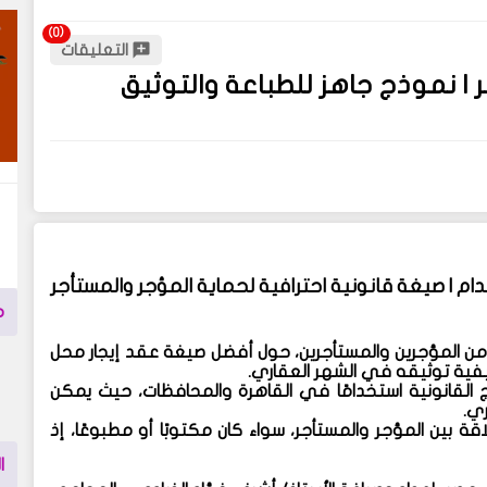
التعليقات
 نموذج جاهز للطباعة والتوثيق
م | صيغة قانونية احترافية لحماية المؤجر والمستأجر
م
 من
المؤجرين والمستأجرين
، حول
أفضل صيغة عقد إيجار محل
فية
توثيقه في الشهر العقاري
.
ج القانونية استخدامًا في القاهرة والمحافظات، حيث يمكن
ري
.
 بين المؤجر والمستأجر، سواء كان مكتوبًا أو مطبوعًا، إذ
ا