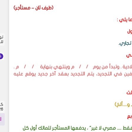
(طرف ثان – مستأجر)
ا يلي :
ول
تو
لل
تجاري.
اني
 ميلادية . وتبدأ من يوم / / م وينتهي بنهاية / / م .
طرفين في التجديد، يتم التجديد بعقد آخر جديد يوقع عليه
الث
.....ألخ)
كش
2026 | 
ابع
ا
 ..... مصري لا غير" ، يدفعها المستأجر للمالك أول كل