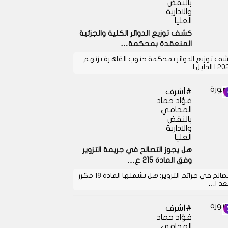
بالنقض
والادارية
العليا
كشف توزيع الدوائر الكلية والجزئية
المنعقدة بمحكمة…
ف توزيع الدوائر بمحكمة جنوب القاهرة بزنهم
 الدليل ا…
أشرف
فؤاد حماد
المحامي
بالنقض
والادارية
العليا
هل يجوز التصالح في جريمة التزوير
وفق المادة 215 ع…
التصالح في جرائم التزوير: هل تشملها المادة 18 مكرر
بعد ا…
أشرف
فؤاد حماد
المحامي