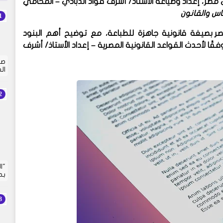
 مصر
، إعداد وصياغة
الأستاذ/ أشرف فؤاد الذبادي
– المحامي
ناس والقانون
ر
بصيغة قانونية جاهزة للطباعة، مع توضيح أهم البنود
وفقًا لأحدث القواعد القانونية المصرية – إعداد الأستاذ/ أشرف
صي
ال
"ا
بم