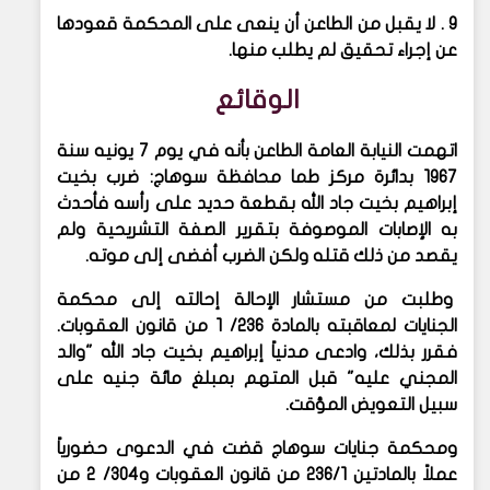
9 . لا يقبل من الطاعن أن ينعى على المحكمة قعودها
عن إجراء تحقيق لم يطلب منها.
الوقائع
اتهمت النيابة العامة الطاعن بأنه في يوم 7 يونيه سنة
1967 بدائرة مركز طما محافظة سوهاج: ضرب بخيت
إبراهيم بخيت جاد الله بقطعة حديد على رأسه فأحدث
به الإصابات الموصوفة بتقرير الصفة التشريحية ولم
يقصد من ذلك قتله ولكن الضرب أفضى إلى موته.
وطلبت من مستشار الإحالة إحالته إلى محكمة
الجنايات لمعاقبته بالمادة 236/ 1 من قانون العقوبات.
فقرر بذلك، وادعى مدنياً إبراهيم بخيت جاد الله "والد
المجني عليه" قبل المتهم بمبلغ مائة جنيه على
سبيل التعويض المؤقت.
ومحكمة جنايات سوهاج قضت في الدعوى حضورياً
عملاً بالمادتين 236/1 من قانون العقوبات و304/ 2 من