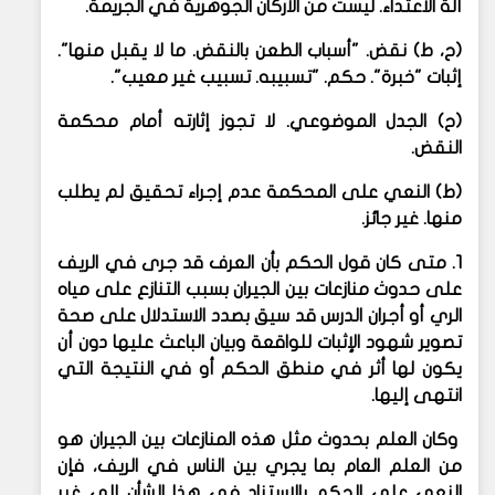
آلة الاعتداء. ليست من الأركان الجوهرية في الجريمة.
(ح، ط) نقض. "أسباب الطعن بالنقض. ما لا يقبل منها".
إثبات "خبرة". حكم. "تسبيبه. تسبيب غير معيب".
(ح) الجدل الموضوعي. لا تجوز إثارته أمام محكمة
النقض.
(ط) النعي على المحكمة عدم إجراء تحقيق لم يطلب
منها. غير جائز.
1. متى كان قول الحكم بأن العرف قد جرى في الريف
على حدوث منازعات بين الجيران بسبب التنازع على مياه
الري أو أجران الدرس قد سيق بصدد الاستدلال على صحة
تصوير شهود الإثبات للواقعة وبيان الباعث عليها دون أن
يكون لها أثر في منطق الحكم أو في النتيجة التي
انتهى إليها.
وكان العلم بحدوث مثل هذه المنازعات بين الجيران هو
من العلم العام بما يجري بين الناس في الريف، فإن
النعي على الحكم بالاستناد في هذا الشأن إلى غير