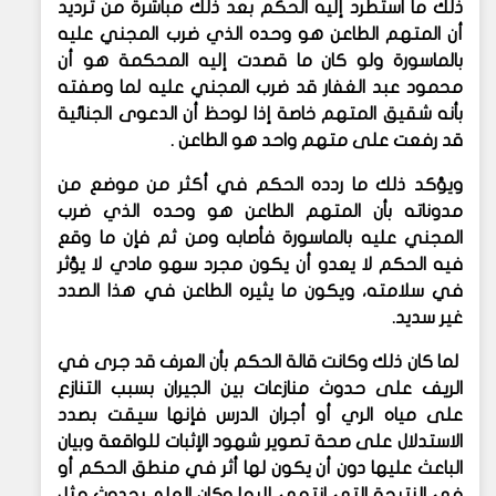
ذلك ما استطرد إليه الحكم بعد ذلك مباشرة من ترديد
أن المتهم الطاعن هو وحده الذي ضرب المجني عليه
بالماسورة ولو كان ما قصدت إليه المحكمة هو أن
محمود عبد الغفار قد ضرب المجني عليه لما وصفته
بأنه شقيق المتهم خاصة إذا لوحظ أن الدعوى الجنائية
قد رفعت على متهم واحد هو الطاعن .
ويؤكد ذلك ما ردده الحكم في أكثر من موضع من
مدوناته بأن المتهم الطاعن هو وحده الذي ضرب
المجني عليه بالماسورة فأصابه ومن ثم فإن ما وقع
فيه الحكم لا يعدو أن يكون مجرد سهو مادي لا يؤثر
في سلامته، ويكون ما يثيره الطاعن في هذا الصدد
غير سديد.
لما كان ذلك وكانت قالة الحكم بأن العرف قد جرى في
الريف على حدوث منازعات بين الجيران بسبب التنازع
على مياه الري أو أجران الدرس فإنها سيقت بصدد
الاستدلال على صحة تصوير شهود الإثبات للواقعة وبيان
الباعث عليها دون أن يكون لها أثر في منطق الحكم أو
في النتيجة التي انتهى إليها وكان العلم بحدوث مثل