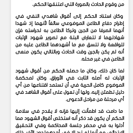
من وقوع الحادث بالصورة التي اعتنقها الحكم،
وكان استناد الحكم إلى أقوال شاهدي النفي في
إطراح دفاع الطاعن الموضوعي سائغاً لأنهما إذ شهدا
أنهما انصرفا من الجرن وتركا الطاعن به لحراسته فإن
شهادتهما لا تتعارض البتة مع تصوير شهود الإثبات
للواقعة ولا تتسق مع ما أشهدهما الطاعن عليه من
أنه لم يكن بالجرن وقت الحادث وبالتالي يكون منعى
الطاعن في غير محله.
لما كان ذلك، وكان ما حصله الحكم من أقوال شهود
الإثبات له أصله الثابت في الأوراق، وكان لمحكمة
الموضوع كامل الحرية في أن تستمد اقتناعها من أي
دليل تطمئن إليه، ولها أن تعول على أقوال الشاهد في
أي مرحلة من مراحل الدعوى.
ما دامت قد اطمأنت إليها فإنه لا يقدح في سلامة
الحكم أن يكون قد ذكر أنه استخلص أقوال الشهود مما
أدلوا به في محضر جلسة المحاكمة وفي التحقيق
الابتدائي مع أنها لم ترد إلا في أحدهما دون الآخر، ذلك