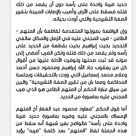
حديد ضربة واحدة على رأسه دون أن يقصد من ذلك
قتله فسقط على الأرض وأصيب بالإصابات المبينة بتقرير
الصفة التشريحية والتي أودت بحياته..
وإن الواقعة بصورتها المتقدمة لقاطعة بأن المتهم -
الطاعن - ضرب المجني عليه في الزمان والمكان سالفي
التحديد بخيت إبراهيم بخيت بقطعة من الحديد على
رأسه ولم يقصد من ذلك قتله ولكن الضرب أفضى إلى
موته قد ثبت صحتها وتوفرت الأدلة عليها من أقوال
كل من يعقوب جاد الله إبراهيم ومحمود حسن أحمد
وعلام محمد إسماعيل التي وردت بالتحقيقات وبجلسة
المحاكمة ومما بان من تقرير الصفة التشريحية" والبين
من سياق عبارة الحكم أن المتهم الطاعن هو الذي ضرب
المجني عليه بماسورة من الحديد.
أما قول الحكم "فعاود محمود عبد الغفار أخ المتهم
الإمساك بالمجني عليه وضربه بماسورة حديد ضربة
واحدة على رأسه" فالواضح بغير شبهة أنه سقط من
هذه الجملة لفظ "المتهم" بعد كلمة "ضربه" يؤيد