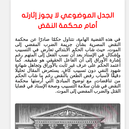
الجدل الموضوعي لا يجوز إثارته
أمام محكمة النقض
في هذه القضية الهامة، نتناول حكمًا صادرًا عن
محكمة
النقض المصرية
بشأن جريمة
الضرب المفضي إلى
الموت
، حيث شاب الحكم الابتدائي
تعارض في التسبيب
وإشكال في الإسناد
بعد أن نسب الفعل إلى المتهم رغم
إشارة الأوراق إلى أن الفاعل الحقيقي هو شقيقه. كما
اعتمد الحكم على
عرف غير ثابت بالأوراق
وتجاهل شهادة
شهود النفي دون تسبيب كافٍ. يستعرض المقال تحليلًا
دقيقًا لأسباب
رفض الطعن بالنقض
رغم ما شاب الحكم
من تناقضات، مع توضيح المبادئ التي أرستها محكمة
النقض في شأن
سلامة التسبيب وصحة الإسناد في قضايا
القتل والضرب المفضي إلى الموت
.