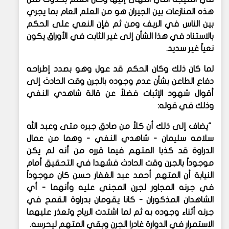
هذه المنازعات بين الجيران هو من العلم العام بما يجري
بين الناس في الريف ومن ثم فإن النعي على الحكم
بالاستناد في هذا الشأن إلى غير الثابت في الأوراق يكون
نعياً غير سديد.
لما كان ذلك وكان الحكم قد عول وهو بصدد إطراحه
دفاع الطاعن بشأن عدم وجوده بالجرن وقت الحادث إلى
أقوال شهود الإثبات فضلاً عن قالة شاهدي النفي
وذلك في قوله:
"يضاف إلى ذلك أن كلاً من صادق جبره متى وعبد الله
سلامه سليمان - شاهدي النفي - وهما من عمال
الدراوة قد كذبا المتهم فيما قرره من أنه لم يكن
موجوداً بالجرن وقت الحادث فشهدا في التحقيق أمام
النيابة أن المتهم أحمد عبد الغفار حسن كان موجوداً
في جرنه المجاور لجرن المجني عليه وأنهما - أي
الشاهدان المذكوران - كانا يقومان بدراوة القمح في
جرنه أثناء وجوده به ثم لما اشتدت الرياح وتعذر عليهما
الاستمرار في الدوارة غادرا الجرن وبقي المتهم ليحرسه.