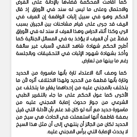
كما أقامت المحكمة قضاءها بالإدانة على الفرض
والاحتمال وعلى ما ليس له سند في الأوراق إذ قال
الحكم وهو في سبيل إثبات الواقعة إن العرف في
الريف قد جرى على قيام مشاحنات بين الجيران بسبب
الري وكذا أثناء الدراس وهذا العرف لا سند له في الأوراق
فضلاً عن أن العرف لا يؤخذ به في المسائل الجنائية كما
أطرح الحكم شهادة شاهد النفي لأسباب غير سائغة
وأخذ بشهادة شهود الإثبات في التحقيقات وبالجلسة
رغم ما بينها من تعارض.
كما وصف آلة الاعتداء تارة بأنها ماسورة من الحديد
وتارة بأنها قطعة من الحديد ولهذا الاختلاف أثره لأن ما
يتخلف بالمجني عليه من إحداهما يغاير ما يتخلف عن
الأخرى كما عول الحكم على ما جاء بالتقرير الطبي
الشرعي من جواز حدوث إصابة المجني عليه من
ماسورة حديد مع أنه لو كان قد علم بأن الأدلة التي قيل
بصفة قاطعة أنها استعملت في الحادث هي سيخ من
الحديد لكان من الجائز أن ينتهي إلى أن مثل هذا السيخ
لا يحدث الإصابة التي برأس المجني عليه.