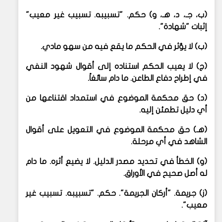
(ب، جـ، د، هـ، و) حكم. "تسبيبه. تسبيب غير معيب"
إثبات "شهادة".
(ب) لا يؤثر في الحكم ما يقع فيه من سهو مادي.
(ج) لا يعيب الحكم استناده إلى أقوال شهود النفي
في إطراح دفاع الطاعن. ما دام سائغاً.
(د) حق محكمة الموضوع في استمداد اقتناعها من
أي دليل تطمئن إليه.
(هـ) حق محكمة الموضوع في التعويل على أقوال
الشاهد في أي مرحلة.
(و) الخطأ في تحديد مصدر الدليل. لا يضيع أثره. ما دام
له أصل صحيح في الأوراق.
(ز) جريمة. "أركان الجريمة". حكم. "تسبيبه. تسبيب غير
معيب".