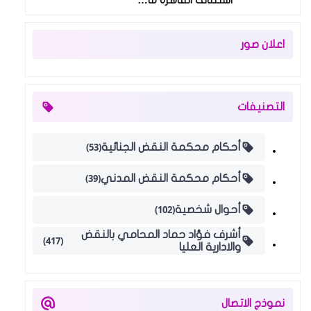
استئناف القاهرة مأ…
اعلان صور
التصنيفات
(53)
أحكام محكمة النقض الجنائية
(39)
أحكام محكمة النقض المدني
(102)
أحوال شخصية
أشرف فؤاد حماد المحامي بالنقض
(417)
والادارية العليا
نموذج الاتصال