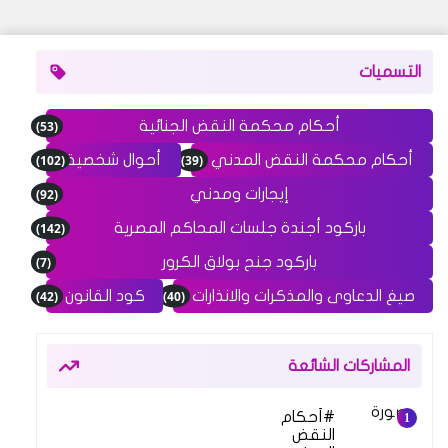
التسميات
(53)
أحكام محكمة النقض الجنائية
(102)
(39)
أحكام محكمة النقض المدني
أحوال شخصية
(92)
إيجارات ومدني
(142)
باركود أجندة جلسات المحاكم المصرية
(7)
باركود جنح بولاق الكرور
(42)
(40)
صيغ الدعاوى والمذكرات والانذارات
كود القانون
المشاركات الشائعة
أحكام
النقض