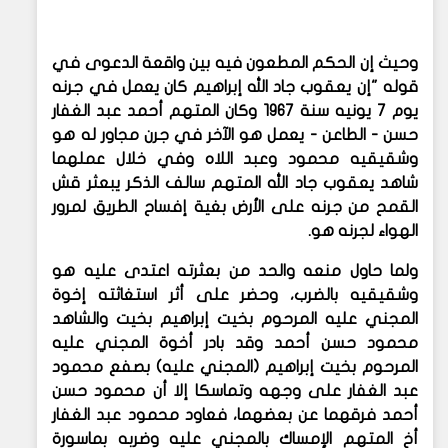
وحيث إن الحكم المطعون فيه بين واقعة الدعوى في
قوله "إن يعقوب جاد الله إبراهيم كان يعمل في جرنه
يوم 7 يونيه سنة 1967 وكان المتهم أحمد عبد الغفار
حسن - الطاعن - يعمل هو الآخر في جرن مجاور له هو
وشقيقيه محمود وعبد اللاه وفي خلال عملهما
شاهد يعقوب جاد الله المتهم سالف الذكر يبعثر قش
القمح من جرنه على الأرض بغية إفساح الطريق لمرور
الهواء لجرنه هو.
ولما حاول منعه والحد من بعثرته اعتدى عليه هو
وشقيقيه بالضرب، وحضر على أثر استغاثته إخوة
المجني عليه المرحوم بخيت إبراهيم بخيت والشاهد
محمود حسن أحمد وقد بادر أخوة المجني عليه
المرحوم بخيت إبراهيم (المجني عليه) بصفع محمود
عبد الغفار على وجهه وتماسكا إلا أن محمود حسن
أحمد فرقهما عن بعضهما، فعاود محمود عبد الغفار
أخ المتهم الإمساك بالمجني عليه وضربه بماسورة