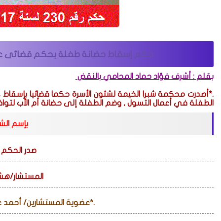
حكم إسقاط حضانة طفلة بحكم قضائى عن ال
بقلم : أشرف فؤاد حماد المحامي بالنقض
.*أصدرت محكمة شبرا الخيمة لشئون الأسرة حكما قضائيا بإسقاط ،
الطفلة في أعمال التسول , وضم الطفلة إلى حضانة أم الأب لتواف
بإسم ال
صدر الحكم ب
المستشار/هش
.*عضوية المستشارين/ أحمد ع