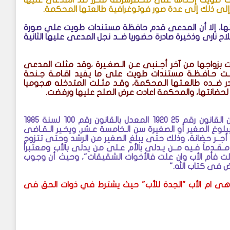
اَ إلى ذلك إلى عدة صور فوتوغرافية طالعتها المحكمة
.
انتها، إلا أن المدعى قدم حافظة مستندات طويت علي صورة
ح نارى وذخيرة صادرة حضوريا ضــد نجل المدعى عليها الثانية
 بزواجها من آخر أجـنبى عـن الـصغـيرة ،وقد مثلت المدعى
ـدمـت حـافـظـة مستندات طويت على ما يفيد اقـامـة جـنحة
ادر ضــده طالعـتها الـمحكمة، وقـد مثـلت المتدخله هجوميا
 لحضانتها، والمحكمة اعادت عرض الصلح عليها ورفضت
.
*جاء بحيثيات الحكم أنه من المقرر قانوناَ بنص المادة رقم 20 من القانون رقم 25 1920 المعدل بالقانون رقم 100 لسنة 1985
هى حق حضانة النساء ببلوغ الصغير أو الصغيرة سن الـخامسة عـشر, ويخـير الـقـاضى
دون أجــر حضانة، وذلك حتى يبلغ الصغير من الرشد وحتى تتزوج
مـقـدماَ فـيه مــن يـدلى بالأم عـلى من يدلى بالأب ومعتبراَ
 علت فأم الأب وان علت فالأخوات الشقيقات"، وحيث أن وجوب
ض فى كتاب الله
".
ة هى ام الأب "الجدة للأب" حيث يشترط في ذوات الحق فى