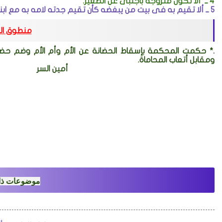
4 ــ
ألا تكون متزوجة بأجنبى عن الصغير
.
5 ــ
ألا تقيم به فى بيت من يبغضه كأن تقيم جدته لامه به مع ابن
منطوق ال
.* حكمت المحكمة بإسقاط الحضانة عن الأم وأم الأم وضم حضانة 
ومقابل أتعاب المحاماة
.
أمين السر رئيس المحكمة
موضوعات ذا