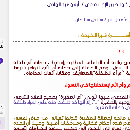
,* والـخـبير الإجــتـماعى /
أيمن عبد الهادى.
وأميـن سـر / هـانى سـلـطان.
.
تو
لل
ــــــوع
امي والدة أب الطفلة، للمطالبة بإسقاط ، حضانة أم طفلة
الـتسول , وضم الـطفلة إلى حضانة أم الأب لـتوافر شـروط
ية "أم أم الـطـفلة"بالـمصاريف, ومقابل أتعاب المحاماه
.
أم وأم الأم لإستغلالها في التسول
ا للمدعى عليها الأولى "أم الصغيرة" بصحيح العقد الشرعى
جيه بالصغيرة "...
"، إلا أنها قد طلقت منه على الابراء طـلقة
فى حضانة الصغيرة.
كش
شما
ير صالحه لحضـانة الـصغـيرة كـونها تعــانى مـن مـرض نفسى
ا
صادر ضـده أحكام قـضائية وملاحقـات أمـنيـة، وحـيث أن الجـده
لـذى دعـاه إلى اللـجـوء إلي مكـتب تـسوية الــمنازعات الآسـرية