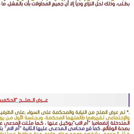
بطـلب، وذلك لحل النزاع ودياَ إلا أن جميع المحاولات بأت بالفشل، ما
عـــرض الــصلـــح "الحكمي
.* تم عرض الصلح من النيابة والمحكمة على السواء ,على الطرف
والإجتماعى تقريرهما طالعتهما المحكمة، وبـجـلسة الأول مـن يونـيو2017 مثـل الـمـدعى بـشخصه ومـعه 
الـمتدخلة إنضماميا "أم الاب"بوكيـل عـنها ، كـما مثـلت المدعى ع
بصحة الوقائع،
كما قرر محـامى الـمدعـى عليها الـثانية "أم الام"
مـثل الـمدعى بشخصه ومعه محام وقدم عدة حوافظ مستندات