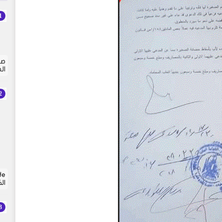
صي
ال
ال