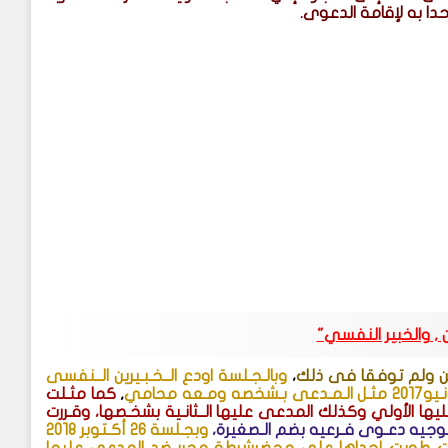
 حدا به لإقامة الدعوى
.
ن , والخبير النفسي"
ين ولم توفقا فى ذلك
،
وبالـجـلسة اودع الــخـبـيرين الــنفسى
محامي
,
كما مثـلت
ليها الأولي وكذلك المدعى عليها الــثانـية بشخـصها، وقـررت
 بتوجيه دعـوى فـرعيه بضم الـصغيرة،
وبجـلسة 26 أكـتوبر 2018
 طويت إحداها على محضرشرطة محرر ضد المدعى عليها