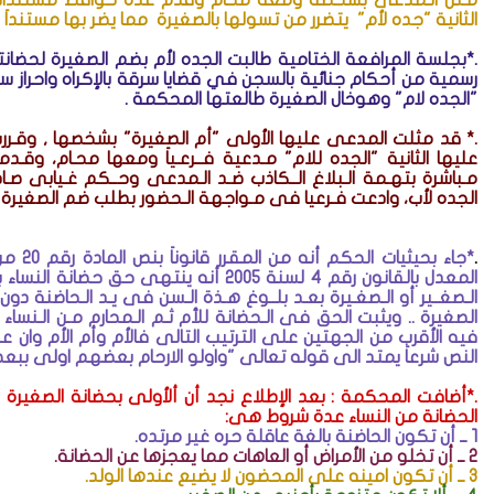
الثانية "جده لأم" يتضرر من تسولها بالصغيرة مما يضر بها مستند
.*بجلسة المرافعة الختامية طالبت الجده لأم بضم الصغيرة لحض
رسمية من أحكام جنائية بالسجن في قضايا سرقة بالإكراه واحراز سلا
"الجده لام" وهوخال الصغيرة طالعتها المحكمة
.
.* قد مثلت المدعى عليها الأولى "أم الصغيرة" بشخصها , وقـررت
عليها الثانية "الجده للام" مـدعية فــرعـياَ ومعها محـام، وق
مـباشرة بتهـمة الـبلاغ الــكاذب ضـد الـمدعى وحــكم غـيابى صـ
الجده لأب، وادعت فـرعيا فى مـواجهة الـحضور بطلب ضم الصغيرة
.
المعدل بالقانون رقم 4 لسنة 2005 أنه ينت
الـصغــير أو الـصغـيرة بعـد بلــوغ هـذة الـسن فى يـد الـحاضنة 
الصغيرة .. ويثبت الحق فى الـحضانة للأم ثـم الـمحارم مـن الـنساء 
فيه الأقرب من الجهتين على الترتيب التالى فالأم وأم الأم وان
النص شرعاَ يمتد الى قوله تعالى "واولو الارحام بعضهم اولى ببع
.*أضافت المحكمة : بعد الإطلاع نجد أن ألأولى بحضانة الصغير
الحضانة من النساء عدة شروط هى
:
1 ــ
أن تكون الحاضنة بالغة عاقلة حره غير مرتده
.
2 ــ
أن تخلو من الأمراض أو العاهات مما يعجزها عن الحضانة
.
3 ــ
أن تكون امينه على المحضون لا يضيع عندها الولد
.