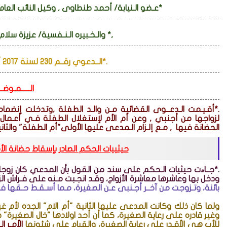
*عـضو الـنيابة/ أحمد طنطاوى , وكيل النائب العام.
,* والـخـبيره الـنـفسية/ عزيزة سلام.
.*الــدعوي رقــم 230 لسنة 2017 أســـــــــــــــرة شـبرا الــخـيمة
الــــــمـوضــ
.*أقـيـمت الـدعــوى القضائية مـن والـد الطفلة ,وتدخلت إنضم
لزواجها من أجنبي , وعن أم الأم لإستغلال الطفلة فـي أعـمال 
الحضانة فيها
,
مـع إلـزام الـمدعى عليها الأولى"أم الطفلة" والثان
حيثييات الحكم الصادر بإسقاط حضانة ال
.
*جــاءت حيثيات الـحكم على سند من القول بأن المدعي كان زوج
ودخل بها وعاشرها معاشرة الأزواج، وقـد انجـبت مـنه على فـراش الزو
بائنة، وتـزوجت من آخــر أجـنبى عـن الصغيرة، مـما أسـقـط حـقها 
ولما كان ذلك وكانت المدعى عليها الثانية "أم الام" الجده لأم غ
وغير قادره على رعاية الصغيرة، كما أن أحد اولادها "خال الصغيرة" 
للأب هى الأقـدر على رعاية الصغيرة، والقيام على شئونها
الأمـر ا