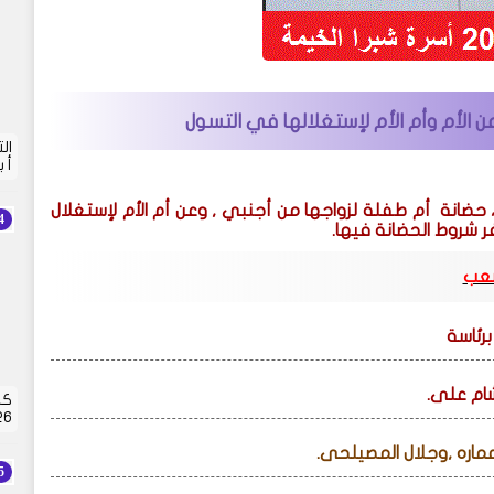
أم وأم الأم لإستغلالها في التسول
أ 
 حضانة
أم طفلة لزواجها من أجنبي , وعن أم الأم لإستغلال
ر شروط الحضانة فيها
.
شعب
رئاسة
ام على.
كش
2026 | 
ماره ,وجلال المصيلحى.