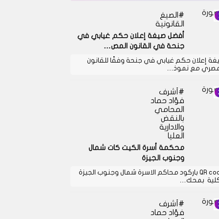
الصيغ
القانونية
أفضل صيغة إعلان حكم غيابي في
جنحة في القانون المص…
غة إعلان حكم غيابي في جنحة وفقًا للقانون
مصري مع نموذ…
أشرف
فؤاد حماد
المحامي
بالنقض
والادارية
العليا
محكمة أسرة الكيت كات شمال
وجنوب الجيزة
QR code باركود محاكم الاسرة شمال وجنوب الجيزة
كلية بمحك…
أشرف
فؤاد حماد