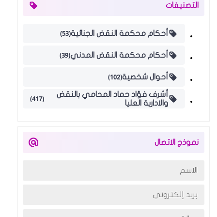
التصنيفات
(53)
أحكام محكمة النقض الجنائية
(39)
أحكام محكمة النقض المدني
(102)
أحوال شخصية
أشرف فؤاد حماد المحامي بالنقض
(417)
والادارية العليا
نموذج الاتصال