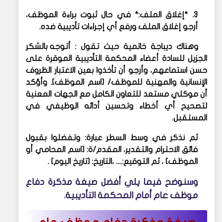
3. *إغلاق الملف:* في حال ثبوت براءة الموظف،
أرجو إغلاق الملف ورفع أي إجراءات تأديبية ضده.
وهناك ديباجة خاتمية حيث تقول :
أتوجه بالشكر
الجزيل للسادة أعضاء المحكمة التأديبية الموقرة على
حسن استماعهم، وأرجو أن تأخذوا بعين الاعتبار الظروف
الإنسانية والمهنية للموظف/ [اسم الموظف]. وأؤكد
أن موكلي مستعد للتعاون الكامل مع الجهات المعنية
لتصحيح أي أخطاء وتحسين أدائه الوظيفي في
المستقبل.
ثم نذ
كر في وسط السطر عبارة:
وتفضلوا بقبول
فائق الاحترام والتقدير،
المقدم/ة: [اسم المحامي أو
الموظف] ، ثم
التوقيع:.... ،
التاريخ: [تاريخ اليوم] .
وسنوضح فيما يلي أفضل صيغة
مذكرة دفاع
موظف عام أمام المحكمة التأديبية.