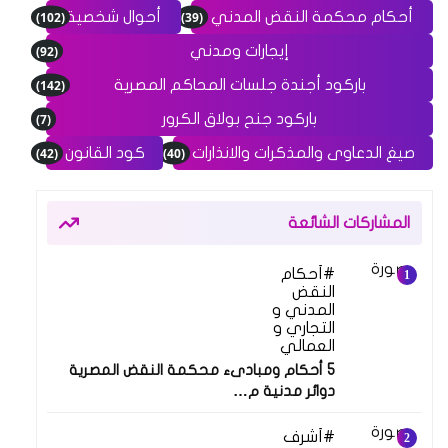
(102)
(39)
أحكام محكمة النقض المدني
أحوال شخصية
(92)
إيجارات ومدني
(142)
باركود أجندة جلسات المحاكم المصرية
(7)
باركود جنح بولاق الكرور
(42)
(40)
صيغ الدعاوى والمذكرات والانذارات
كود القانون
المشاركات الشائعة
أحكام
النقض
المدني و
التجاري و
العمالي
5 أحكام ومبادىء محكمة النقض المصرية
دوائر مدنية م…
أشرف