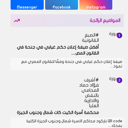
Messenger
Facebook
Instagram
المواضيع الرائجة
الصيغ
القانونية
أفضل صيغة إعلان حكم غيابي في جنحة في
القانون المص…
صيغة إعلان حكم غيابي في جنحة وفقًا للقانون المصري مع
نموذ…
أشرف
فؤاد حماد
المحامي
بالنقض
والادارية
العليا
محكمة أسرة الكيت كات شمال وجنوب الجيزة
QR code باركود محاكم الاسرة شمال وجنوب الجيزة الكلية
بمحك…