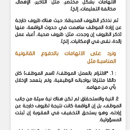
الاتهامات بشكل مختصر، مثل: التأخير، الإهمال،
مخالفة التعليمات، إلخ].
ثم نذذكر
الظروف المحيطة: حيث
هناك ظروف خارجة
عن إرادة الموظف ساهمت في حدوث الواقعة، منها
[ذكر الظروف إن وجدت، مثل: ظروف صحية، أعباء عمل
زائدة، نقص في الإمكانيات، إلخ].
ونرد على الاتهامات بالدفوع القانونية
المناسبة مثل
:
1. *الالتزام بالعمل:
الموظف/ [اسم الموظف] كان
دائمًا ملتزمًا بواجباته الوظيفية، ولم يتعمد الإخلال
بأي من مهامه.
2. النية والاستحقاق:
لم تكن هناك نية سيئة من جانب
الموظف، بل إن الواقعة كانت نتيجة لظروف خارجة عن
إرادته، وهو يستحق التخفيف في العقوبة إن ثبتت
المسؤولية.