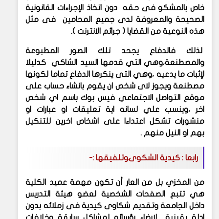
خاص بالمشكو فى حقه دون اتخاذ الإجراءات القانونية
الصحيحة والمعروفة لدى جميع المحامين فى مثل
هذه النوعية من القضايا ( جرائم الانترنت ).
لذلك فالدفاع يجحد تلك الصور المطبوعة
والمصطنعة،وهي التي قدمها السيد الشاكي كدليلا
لإثبات ما يدعيه ،وهي التى ينكرها الدفاع تماما لكونها
مصطنعة ويجوز لاى شخص ان يقوم بانشاء حساب على
موقع التواصل الاجتماعي فيس بوك باسم اي شخص
اخر ،وينسب علي لسانه اية تعليقات او عبارات او
منشورات تشكل اعتداءا على اشخاص اخرين للتنكيل
بهم او النيل منهم .
رابعا : كيدية الشكوىوتلفيقها :-
من المخزي بل من العار أن تكون مهمة عميد الكلية
هي تتبع الصفحات الشخصية لعضو هيئة التدريس
داخل الجامعة وتقديم شكاوى كيدية فى زملائه بدون
ادلة يقينية لإرضاء رؤسائه لمشاكل سابقة وخلافات