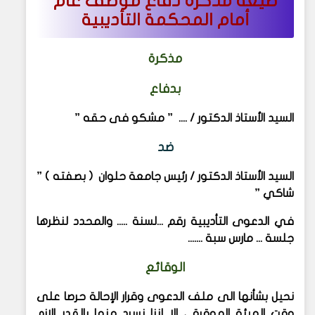
صيغة مذكرة دفاع موظف عام
أمام المحكمة التأديبية
مذكرة
بدفاع
السيد الأستاذ الدكتور / .... ” مشكو فى حقه ”
ضد
السيد الأستاذ الدكتور / رئيس جامعة حلوان ( بصفته ) ”
شاكي ”
في الدعوى التأديبية رقم ...لسنة .....
والمحدد لنظرها
جلسة ... مارس سبة .......
الوقائع
نحيل بشأنها الى ملف الدعوى وقرار الإحالة حرصا على
وقت الهيئة الموقرة ، الا إننا نسرد منها بالقدر الازم