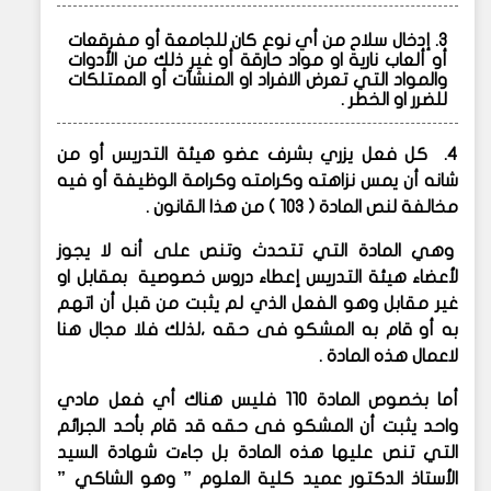
3. إدخال سلاح من أي نوع كان للجامعة أو مفرقعات
أو ألعاب نارية او مواد حارقة أو غير ذلك من الأدوات
والمواد التي تعرض الافراد او المنشآت أو الممتلكات
للضرر او الخطر .
4. كل فعل يزري بشرف عضو هيئة التدريس أو من
شانه أن يمس نزاهته وكرامته وكرامة الوظيفة أو فيه
مخالفة لنص المادة ( 103 ) من هذا القانون .
وهي المادة التي تتحدث وتنص على أنه لا يجوز
لأعضاء هيئة التدريس إعطاء دروس خصوصية بمقابل او
غير مقابل وهو الفعل الذي لم يثبت من قبل أن اتهم
به أو قام به المشكو فى حقه ،لذلك فلا مجال هنا
لاعمال هذه المادة .
أما بخصوص المادة 110 فليس هناك أي فعل مادي
واحد يثبت أن المشكو فى حقه قد قام بأحد الجرائم
التي تنص عليها هذه المادة بل جاءت شهادة السيد
الأستاذ الدكتور عميد كلية العلوم ” وهو الشاكي ”