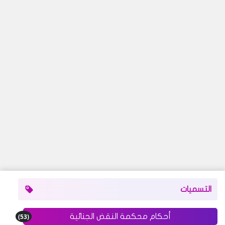
التسميات
(53)
أحكام محكمة النقض الجنائية