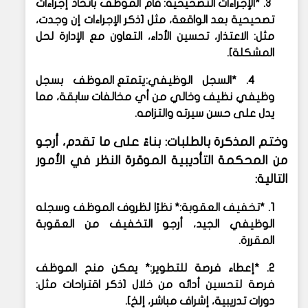
3. *الإجراءات التصحيحية:
قام الموظف باتخاذ إجراءات
تصحيحية بعد الواقعة، مثل [ذكر الإجراءات إن وجدت،
مثل: الاعتذار، تحسين الأداء، التعاون مع الإدارة لحل
المشكلة].
4. *السجل الوظيفي:
يتمتع الموظف بسجل
وظيفي نظيف وخالي من أي مخالفات سابقة، مما
يدل على حسن سيرته والتزامه.
وختم المذكرة بالطلبات:
بناءً على ما تقدم، أرجو
من المحكمة التأديبية الموقرة النظر في الأمور
التالية:
1. *تخفيف العقوبة:* نظرًا لظروف الموظف وسجله
الوظيفي الجيد، أرجو التخفيف من العقوبة
المقررة.
2. *إعطاء فرصة للتطوير:* يمكن منح الموظف
فرصة لتحسين أدائه من خلال [ذكر اقتراحات مثل:
دورات تدريبية، إشراف مباشر، إلخ].