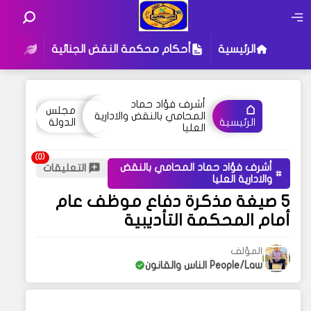
الرئيسية
أحكام محكمة النقض الجنائية
أحكام
أشرف فؤاد حماد
مجلس
المحامي بالنقض والادارية
الدولة
الرئيسية
العليا
أشرف فؤاد حماد المحامي بالنقض
التعليقات
والادارية العليا
5 صيغة مذكرة دفاع موظف عام
أمام المحكمة التأديبية
المؤلف
People/Law الناس والقانون