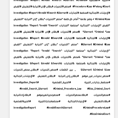
#الحرية #الشخصية #Investigation #Report #Invalid #Search #Warrant #Criminal
#Procedure #Law #Felony #Court $محضر $التحريات $بطلان $إذن $النيابة $التفتيش $القبض
$الإجراءات $الجنائية $محكمة $الجنايات $Investigation $Report $Invalid $Search $Warrant
$Criminal $Law ✔ وضع علامة * أمام كل كلمة *محضر *التحريات *بطلان *إذن *النيابة *التفتيش
*القبض *الإجراءات *الجنائية *محكمة *الجنايات *Investigation *Report *Invalid *Search
*Warrant *Criminal *Law @محضر @التحريات @بطلان @إذن @النيابة @التفتيش @القبض
@الإجراءات @الجنائية @محكمة @الجنايات @Investigation @Report @Invalid @Search
@Warrant @Criminal @Law ^محضر ^التحريات ^بطلان ^إذن ^النيابة ^التفتيش ^القبض
^الإجراءات ^الجنائية ^محكمة ^الجنايات ^Investigation ^Report ^Invalid ^Search
^Warrant ^Criminal ^Law &محضر &التحريات &بطلان &إذن &النيابة &التفتيش &القبض
&الإجراءات &الجنائية &محكمة &الجنايات &Investigation &Report &Invalid &Search
&Warrant &Criminal &Law _ بين الكلمات #محضر_التحريات #بطلان_محضر_التحريات
#محضر_تحريات_غير_موقع #بطلان_إذن_النيابة #بطلان_التفتيش #الإجراءات_الجنائية
#محكمة_جنايات_الجيزة #الحرية_الشخصية #Investigation_Report
#Invalid_Search_Warrant #Criminal_Procedure_Law #Giza_Criminal_Court
#محضرالتحريات #بطلانمحضرالتحريات #محضرتحرياتغيرموقع #بطلانإذنالنيابة
#بطلانالتفتيش #الإجراءاتالجنائية #محكمةجناياتالجيزة #الحريةالشخصية
#InvestigationReport #InvalidSearchWarrant #CriminalProcedureLaw
#GizaCriminalCourt.