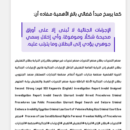
كما يرسخ مبدأ قضائي بالغ الأهمية مفاده أن:
الإجراءات الجنائية لا تُبنى إلا على أوراق
صحيحة شكلًا وموضوعًا، وأي إخلال رسمي
جوهري يؤدي إلى البطلان وما يترتب عليه.
محضر التحريات بطلان محضر التحريات محضر تحريات غير موقع بطلان إذن النيابة بطلان التفتيش
بطلان القبض إذن النيابة العامة التفتيش الباطل الإجراءات الجنائية قانون الإجراءات الجنائية
الحرية الشخصية محكمة جنايات الجيزة أحكام محكمة الجنايات المستشار محمد الجنزوري
بطلان الإجراءات الجنائية الأدلة الباطلة حجية محضر التحريات الضبط والتفتيش براءة المتهم
Second: Strong Legal SEO Keywords (English) Investigation Report Invalid Unsigned
Investigation Report Invalid Search Warrant Invalid Arrest Procedures Criminal
Procedures Law Public Prosecution Warrant Illegal Search and Seizure Criminal
Evidence Invalidity Egyptian Criminal Law Court of Felonies Ruling Giza Criminal Court Due
Process of Law Constitutional Rights Personal Freedom Nullity of Procedures #محضر
#التحريات #بطلان #إذن #النيابة #التفتيش #القبض #الإجراءات #الجنائية #محكمة #الجنايات