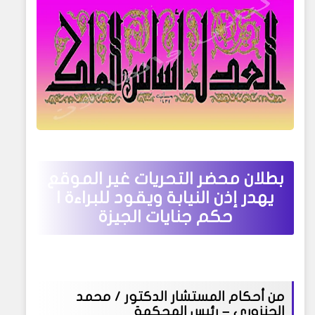
بطلان محضر التحريات غير الموقع
يهدر إذن النيابة ويقود للبراءة |
حكم جنايات الجيزة
من أحكام المستشار الدكتور / محمد
الجنزوري – رئيس المحكمة