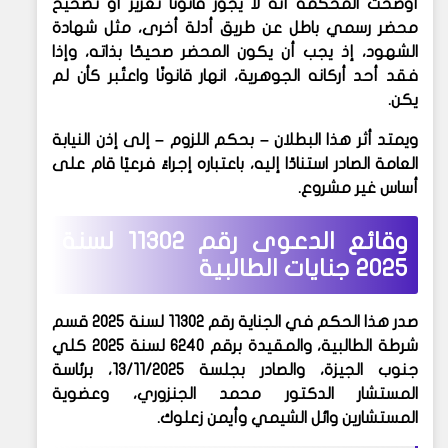
أوضحت المحكمة أنه
لا يجوز قانونًا تعزيز أو تصحيح
محضر رسمي باطل
عن طريق أدلة أخرى، مثل
شهادة
الشهود
، إذ يجب أن يكون المحضر صحيحًا بذاته، وإذا
فقد أحد أركانه الجوهرية،
انهار قانونًا
واعتُبر كأن لم
يكن.
ويمتد أثر هذا البطلان – بحكم اللزوم – إلى
إذن النيابة
العامة
الصادر استنادًا إليه، باعتباره إجراءً فرعيًا قام على
أساس غير مشروع.
وقائع الدعوى رقم 11302 لسنة
2025 جنايات الطالبية
صدر هذا الحكم في
الجناية رقم 11302 لسنة 2025 قسم
شرطة الطالبية
، والمقيدة برقم
6240 لسنة 2025 كلي
جنوب الجيزة
، والصادر بجلسة
13/11/2025
، برئاسة
المستشار الدكتور
محمد الجنزوري
، وعضوية
المستشارين
وائل الشيمي
و
أيمن زعلوك
.