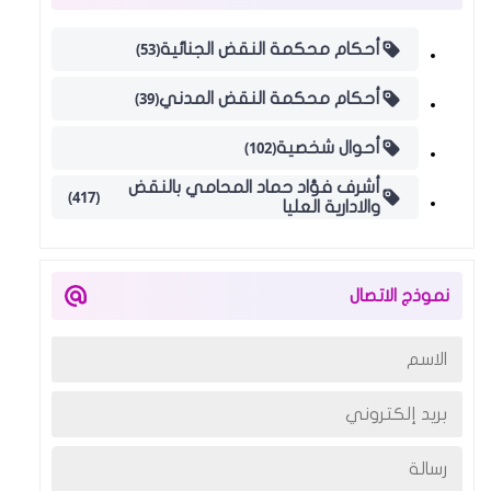
(53)
أحكام محكمة النقض الجنائية
(39)
أحكام محكمة النقض المدني
(102)
أحوال شخصية
أشرف فؤاد حماد المحامي بالنقض
(417)
والادارية العليا
نموذج الاتصال