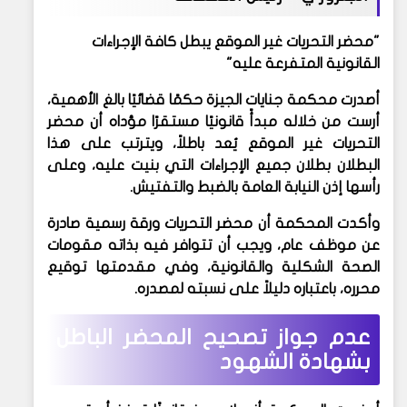
"محضر التحريات غير الموقع يبطل كافة الإجراءات
القانونية المتفرعة عليه"
أصدرت
محكمة جنايات الجيزة
حكمًا قضائيًا بالغ الأهمية،
أرست من خلاله
مبدأً قانونيًا مستقرًا
مؤداه أن
محضر
التحريات غير الموقع يُعد باطلاً
، ويترتب على هذا
البطلان
بطلان جميع الإجراءات التي بنيت عليه
، وعلى
رأسها
إذن النيابة العامة بالضبط والتفتيش
.
وأكدت المحكمة أن
محضر التحريات ورقة رسمية
صادرة
عن موظف عام، ويجب أن تتوافر فيه بذاته
مقومات
الصحة الشكلية والقانونية
، وفي مقدمتها
توقيع
محرره
، باعتباره دليلاً على نسبته لمصدره.
عدم جواز تصحيح المحضر الباطل
بشهادة الشهود