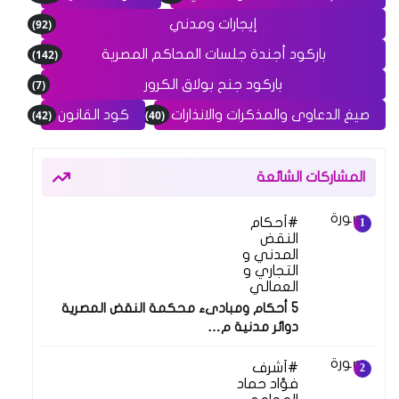
(92)
إيجارات ومدني
(142)
باركود أجندة جلسات المحاكم المصرية
(7)
باركود جنح بولاق الكرور
(42)
(40)
صيغ الدعاوى والمذكرات والانذارات
كود القانون
المشاركات الشائعة
أحكام
النقض
المدني و
التجاري و
العمالي
5 أحكام ومبادىء محكمة النقض المصرية
دوائر مدنية م…
أشرف
فؤاد حماد