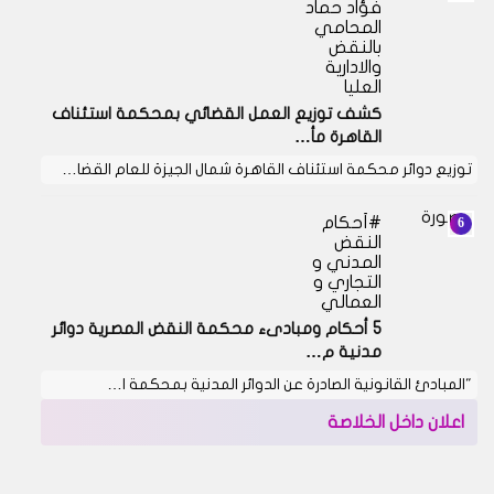
فؤاد حماد
المحامي
بالنقض
والادارية
العليا
كشف توزيع العمل القضائي بمحكمة استئناف
القاهرة مأ…
توزيع دوائر محكمة استئناف القاهرة شمال الجيزة للعام القضا…
أحكام
النقض
المدني و
التجاري و
العمالي
5 أحكام ومبادىء محكمة النقض المصرية دوائر
مدنية م…
"المبادئ القانونية الصادرة عن الدوائر المدنية بمحكمة ا…
اعلان داخل الخلاصة