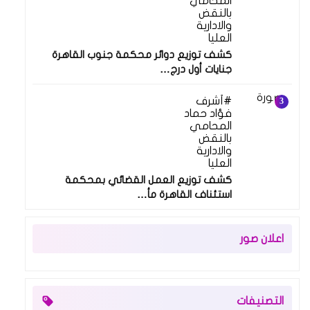
المحامي
بالنقض
والادارية
العليا
كشف توزيع دوائر محكمة جنوب القاهرة
جنايات أول درج…
أشرف
فؤاد حماد
المحامي
بالنقض
والادارية
العليا
كشف توزيع العمل القضائي بمحكمة
استئناف القاهرة مأ…
اعلان صور
التصنيفات