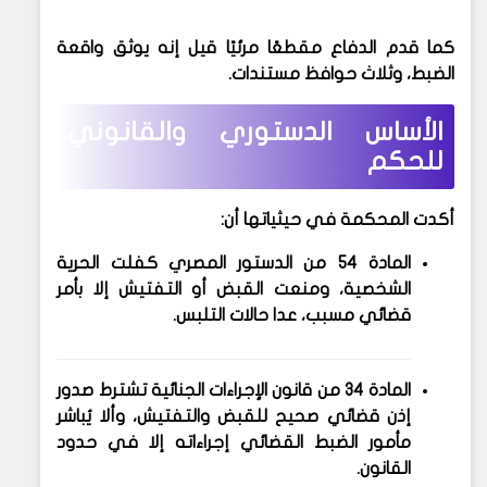
كما قدم الدفاع
مقطعًا مرئيًا
قيل إنه يوثق واقعة
الضبط، وثلاث حوافظ مستندات.
الأساس الدستوري والقانوني
للحكم
أكدت المحكمة في حيثياتها أن:
المادة 54 من الدستور المصري
كفلت الحرية
الشخصية، ومنعت القبض أو التفتيش إلا بأمر
قضائي مسبب، عدا حالات التلبس.
المادة 34 من قانون الإجراءات الجنائية
تشترط صدور
إذن قضائي صحيح للقبض والتفتيش، وألا يُباشر
مأمور الضبط القضائي إجراءاته إلا في حدود
القانون.