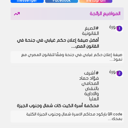
Messenger
Facebook
Instagram
المواضيع الرائجة
الصيغ
القانونية
أفضل صيغة إعلان حكم غيابي في جنحة في
القانون المص…
صيغة إعلان حكم غيابي في جنحة وفقًا للقانون المصري مع
نموذ…
أشرف
فؤاد حماد
المحامي
بالنقض
والادارية
العليا
محكمة أسرة الكيت كات شمال وجنوب الجيزة
QR code باركود محاكم الاسرة شمال وجنوب الجيزة الكلية
بمحك…