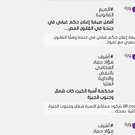
الصيغ
القانونية
أفضل صيغة إعلان حكم غيابي في
جنحة في القانون المص…
غة إعلان حكم غيابي في جنحة وفقًا للقانون
مصري مع نموذ…
أشرف
فؤاد حماد
المحامي
بالنقض
والادارية
العليا
محكمة أسرة الكيت كات شمال
وجنوب الجيزة
QR code باركود محاكم الاسرة شمال وجنوب الجيزة
كلية بمحك…
أشرف
فؤاد حماد