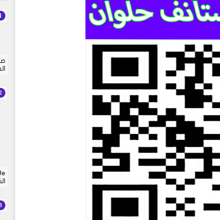
صي
ال
ال