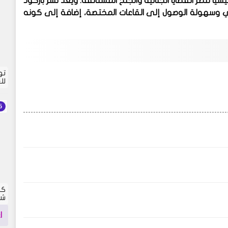
سيًا لنظر القضايا الجنائية والجنح المستأنفة. ويُعد نشر
باركود
اري وسهولة الوصول إلى القاعات المختصة، إضافة إلى كونه
تو
لل
كش
شما
ا