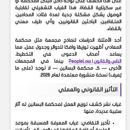
على هذا الكشف على لوحة داخل مبنى المحكمة أو
عبر سكرتارية القضاة. هذا الغياب التشغيلي لقابلية
الوصول يشكل مشكلة جدية لعدة فئات: المحامين،
المتقاضين، الباحثين القانونيين، وأي طرف معني
بالقضاء.
أحد الأمثلة: الدراسات لنماذج مجمعة مثل محكمة
المعادي أظهرت توزيعًا واضحًا للدوائر وجدول عمل، مما
يساعد أصحاب الدعوى في التخطيط.
الناس والقانون | PeopleLaw
بينما في المجمعات
الأخرى — كـ محكمة البساتين — لا توجد (على ما
يُعرف) نسخة منشورة معتمدة لعام 2026.
التأثير القانوني والعملي
غياب نشر كشف توزيع العمل لمحكمة البساتين له آثار
سلبية عديدة، منها:
تأخير التقاضي
: غياب المعرفة المسبقة بموعد