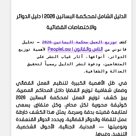
الدليل الشامل لمحكمة
البساتين 2026 | دليل الدوائر
والاختصاصات القضائية
كشف
توزيع العمل محكمة البساتين 2026
— تحليل
الناس والقانون | PeopleLaw
قانوني من
لأهمية توزيع
الدوائر، أنواعها، آثار غياب النشر على
المتقاضين، ودعوة لنشر الدليل رسمياً لتحقيق
العدالة والشفافية.
في ظل الأهمية الكبيرة لتنظيم العمل القضائي
وضمان شفافية توزيع القضايا داخل المحاكم المصرية،
يبرز
كشف توزيع العمل لمحكمة البساتين 2026
كوثيقة محورية لكل محامٍ، وكل متقاضٍ يسعى
لمتابعة قضيته بدقة وسرعة. يمثل هذا الكشف خارطة
عمل للقضاة والدوائر القضائية، ويحدد الدوائر المُنعقدة
ونوعيتها — المدنية، الجنائية، الأحوال الشخصية،
التنفيذ، وغيرها.