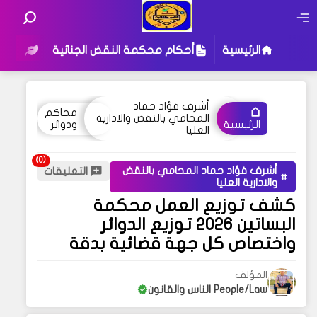
الرئيسية
أحكام محكمة النقض الجنائية
أحكام
أشرف فؤاد حماد
محاكم
المحامي بالنقض والادارية
ودوائر
الرئيسية
العليا
أشرف فؤاد حماد المحامي بالنقض
التعليقات
والادارية العليا
كشف توزيع العمل محكمة
البساتين 2026 توزيع الدوائر
واختصاص كل جهة قضائية بدقة
المؤلف
People/Law الناس والقانون