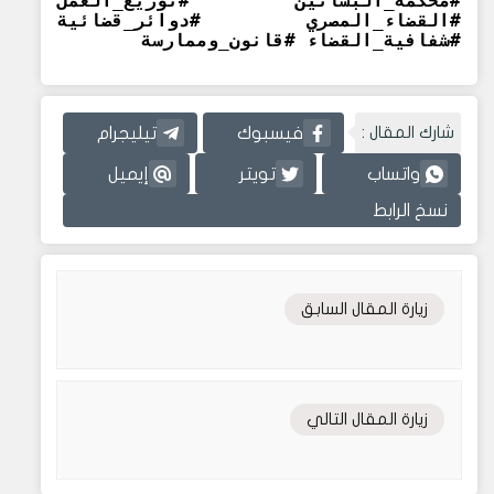
#محكمة_البساتين #توزيع_العمل
#القضاء_المصري #دوائر_قضائية
#شفافية_القضاء #قانون_وممارسة
شارك المقال :
فيسبوك
تيليجرام
واتساب
تويتر
إيميل
نسخ الرابط
زيارة المقال السابق
زيارة المقال التالي