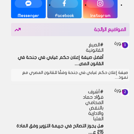
Messenger
Facebook
Instagram
المواضيع الرائجة
الصيغ
القانونية
أفضل صيغة إعلان حكم غيابي في جنحة في
القانون المص…
صيغة إعلان حكم غيابي في جنحة وفقًا للقانون المصري مع
نموذ…
أشرف
فؤاد حماد
المحامي
بالنقض
والادارية
العليا
هل يجوز التصالح في جريمة التزوير وفق المادة
215 ع…