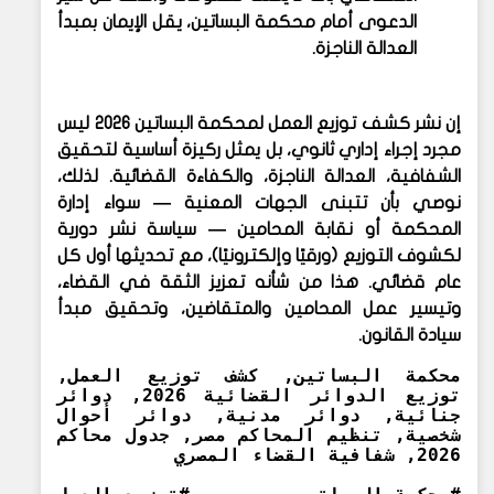
الدعوى أمام محكمة البساتين، يقل الإيمان بمبدأ
العدالة الناجزة.
إن نشر
كشف توزيع العمل لمحكمة البساتين 2026
ليس
مجرد إجراء إداري ثانوي، بل يمثل ركيزة أساسية لتحقيق
الشفافية، العدالة الناجزة، والكفاءة القضائية
. لذلك،
نوصي بأن تتبنى الجهات المعنية — سواء إدارة
المحكمة أو نقابة المحامين — سياسة نشر دورية
لكشوف التوزيع (ورقيًا وإلكترونيًا)، مع تحديثها أول كل
عام قضائي. هذا من شأنه تعزيز الثقة في القضاء،
وتيسير عمل المحامين والمتقاضين، وتحقيق مبدأ
سيادة القانون.
محكمة البساتين, كشف توزيع العمل,
توزيع الدوائر القضائية 2026, دوائر
جنائية, دوائر مدنية, دوائر أحوال
شخصية, تنظيم المحاكم مصر, جدول محاكم
2026, شفافية القضاء المصري