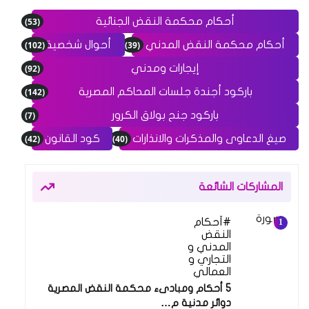
(53)
أحكام محكمة النقض الجنائية
(102)
(39)
أحكام محكمة النقض المدني
أحوال شخصية
(92)
إيجارات ومدني
(142)
باركود أجندة جلسات المحاكم المصرية
(7)
باركود جنح بولاق الكرور
(42)
(40)
صيغ الدعاوى والمذكرات والانذارات
كود القانون
المشاركات الشائعة
أحكام
النقض
المدني و
التجاري و
العمالي
5 أحكام ومبادىء محكمة النقض المصرية
دوائر مدنية م…