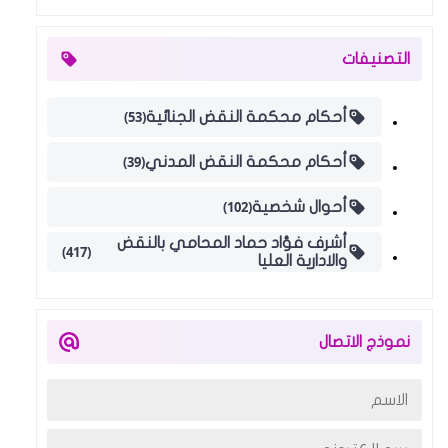
التصنيفات
(53)
أحكام محكمة النقض الجنائية
(39)
أحكام محكمة النقض المدني
(102)
أحوال شخصية
أشرف فؤاد حماد المحامي بالنقض
(417)
والادارية العليا
نموذج الاتصال