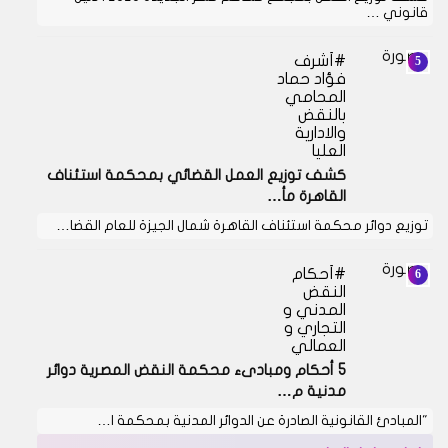
قانوني …
أشرف
فؤاد حماد
المحامي
بالنقض
والادارية
العليا
كشف توزيع العمل القضائي بمحكمة استئناف
القاهرة مأ…
توزيع دوائر محكمة استئناف القاهرة شمال الجيزة للعام القضا…
أحكام
النقض
المدني و
التجاري و
العمالي
5 أحكام ومبادىء محكمة النقض المصرية دوائر
مدنية م…
"المبادئ القانونية الصادرة عن الدوائر المدنية بمحكمة ا…