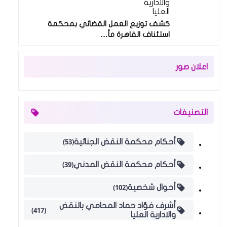
والادارية
العليا
كشف توزيع العمل القضائي بمحكمة
استئناف القاهرة مأ…
اعلان صور
التصنيفات
(53)
أحكام محكمة النقض الجنائية
(39)
أحكام محكمة النقض المدني
(102)
أحوال شخصية
أشرف فؤاد حماد المحامي بالنقض
(417)
والادارية العليا