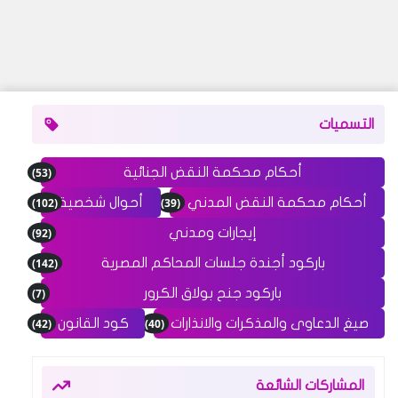
التسميات
(53)
أحكام محكمة النقض الجنائية
(102)
(39)
أحكام محكمة النقض المدني
أحوال شخصية
(92)
إيجارات ومدني
(142)
باركود أجندة جلسات المحاكم المصرية
(7)
باركود جنح بولاق الكرور
(42)
(40)
صيغ الدعاوى والمذكرات والانذارات
كود القانون
المشاركات الشائعة