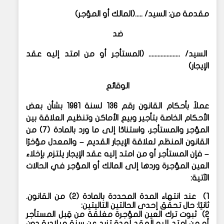
مقدمة من: السيد/ .....(المالك أو المؤجر)
ضد
السيد/ ..................... (المستأجر أو من امتد إليه عقد
الإيجار)
الوقائع
عملاً بأحكام القانون رقم 136 لسنة 1981 بشأن بعض
الأحكام الخاصة بتأجير وبيع الأماكن وتنظيم العلاقة بين
المؤجر والمستأجر، واستنادًا إلى ما ورد بالمادة (7) من
القانون المنظم لعلاقة الإيجار القديم – والمعدل مؤخرًا
– فإن المستأجر أو من امتد إليه عقد الإيجار يلتزم بإخلاء
العين المؤجرة وردها إلى المالك أو المؤجر في الحالات
الآتية:
1) عند انتهاء المدة المحددة بالمادة (2) من القانون.
ثانيًا: حال تحقق إحدى الحالتين التاليتين:
2) ثبوت ترك العين المؤجرة مغلقة من قِبل المستأجر
أو من امتد إليه العقد لمدة تزيد عن سنة ميلادية دون