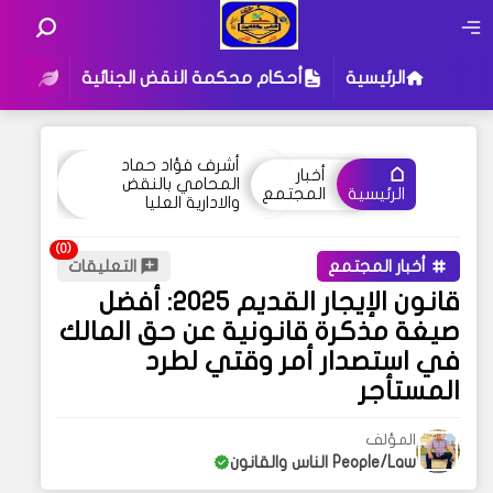
الرئيسية
أحكام محكمة النقض الجنائية
أحكام
أشرف فؤاد حماد
أخبار
المحامي بالنقض
المجتمع
الرئيسية
والادارية العليا
أخبار المجتمع
التعليقات
قانون الإيجار القديم 2025: أفضل
صيغة مذكرة قانونية عن حق المالك
في استصدار أمر وقتي لطرد
المستأجر
المؤلف
People/Law الناس والقانون