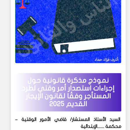
نموذج مذكرة قانونية حول
إجراءات استصدار أمر وقتي لطرد
المستأجر وفقًا لقانون الإيجار
القديم 2025
السيد الأستاذ المستشار/ قاضي الأمور الوقتية –
محكمة ........الإبتدائية