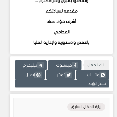
وتفضلوا بقبول وافر الاحترام ،،،
مقدمه لسيادتكم
أشرف فؤاد حماد
المحامي
بالنقض وادستورية والإدارية العليا
شارك المقال :
فيسبوك
تيليجرام
واتساب
تويتر
إيميل
نسخ الرابط
زيارة المقال السابق