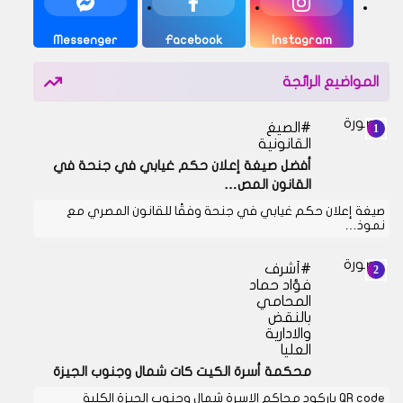
Messenger
Facebook
Instagram
المواضيع الرائجة
الصيغ
القانونية
أفضل صيغة إعلان حكم غيابي في جنحة في
القانون المص…
صيغة إعلان حكم غيابي في جنحة وفقًا للقانون المصري مع
نموذ…
أشرف
فؤاد حماد
المحامي
بالنقض
والادارية
العليا
محكمة أسرة الكيت كات شمال وجنوب الجيزة
QR code باركود محاكم الاسرة شمال وجنوب الجيزة الكلية