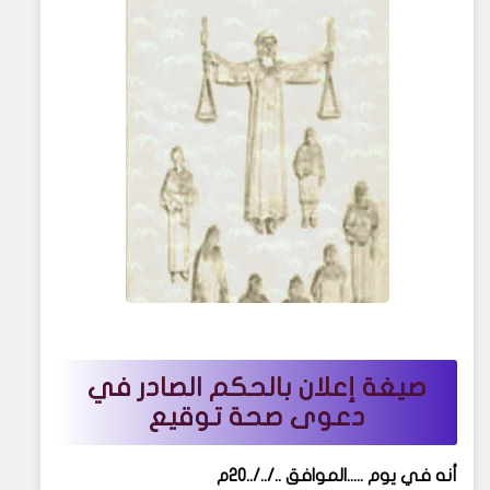
صيغة إعلان بالحكم الصادر في
دعوى صحة توقيع
أنه في يوم .....الموافق ../../..20م