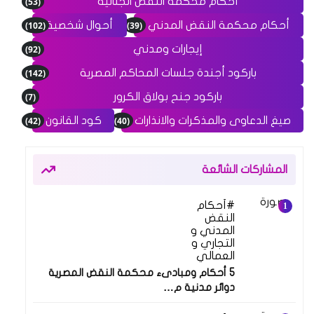
(53)
أحكام محكمة النقض الجنائية
(102)
(39)
أحكام محكمة النقض المدني
أحوال شخصية
(92)
إيجارات ومدني
(142)
باركود أجندة جلسات المحاكم المصرية
(7)
باركود جنح بولاق الكرور
(42)
(40)
صيغ الدعاوى والمذكرات والانذارات
كود القانون
المشاركات الشائعة
أحكام
النقض
المدني و
التجاري و
العمالي
5 أحكام ومبادىء محكمة النقض المصرية
دوائر مدنية م…