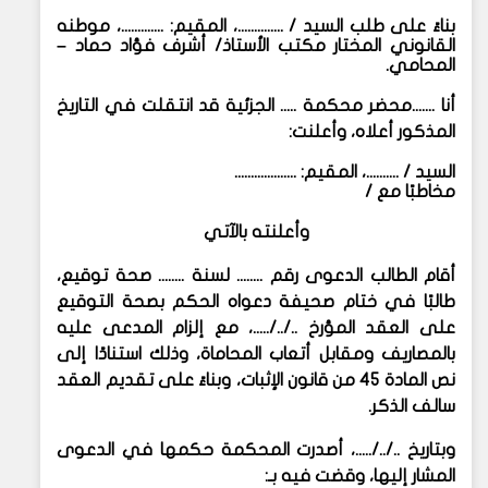
بناءً على طلب السيد / ..............،
المقيم: .............،
موطنه
القانوني
المختار
مكتب الأستاذ/ أشرف فؤاد حماد –
المحامي.
أنا .......محضر محكمة ..... الجزئية قد انتقلت في التاريخ
المذكور أعلاه، وأعلنت:
السيد / ..........،
المقيم: ...................
مخاطبًا مع /
وأعلنته بالآتي
أقام الطالب الدعوى رقم ........ لسنة ........ صحة توقيع،
طالبًا في ختام صحيفة دعواه الحكم بصحة التوقيع
على العقد المؤرخ ../../.....، مع إلزام المدعى عليه
بالمصاريف ومقابل أتعاب المحاماة، وذلك استنادًا إلى
نص المادة 45 من قانون الإثبات، وبناءً على تقديم العقد
سالف الذكر.
وبتاريخ ../../.....، أصدرت المحكمة حكمها في الدعوى
المشار إليها، وقضت فيه بـ: