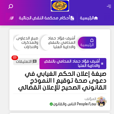
الرئيسية
أحكام محكمة النقض الجنائية
أحكام
أشرف فؤاد حماد
صيغ الدعاوى
المحامي بالنقض
والمذكرات
الرئيسية
والادارية العليا
والانذارات
أشرف فؤاد حماد المحامي بالنقض
التعليقات
والادارية العليا
صيغة إعلان الحكم الغيابي في
دعوى صحة توقيع | النموذج
القانوني الصحيح للإعلان القضائي
المؤلف
People/Law الناس والقانون