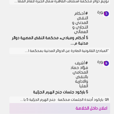
توزيع دوائر محكمة استئناف القاهرة شمال الجيزة للعام القضا…
أحكام
النقض
المدني و
التجاري و
العمالي
5 أحكام ومبادىء محكمة النقض المصرية دوائر
مدنية م…
"المبادئ القانونية الصادرة عن الدوائر المدنية بمحكمة ا…
أشرف
فؤاد حماد
المحامي
بالنقض
والادارية
العليا
5 باركود جلسات جنح الهرم الجزئية
QR باركود أجندة الجلسات محكمة جنح الهرم الجزئية 5 با…
اعلان داخل الخلاصة