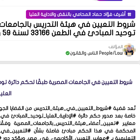
أشرف فؤاد حماد المحامي بالنقض والادارية العليا
شروط التعيين في هيئة التدريس بالجامعات ا
توحيد المبادئ في الطعن 33166 لسنة 59 ق إدارية عليا
المؤلف
People/Law الناس والقانون
العليا
تُعد قضية #شروط_التعيين_في_هيئة_التدريس من القضايا الجوه
معايير #تعيين_أعضاء_هيئة_التدريس_بالجامعات_المصرية وف
المحكمة في هذا الحكم مبادئ فاصلة بشأن #التعيين_في_ا
التعليمية بـ #معايير_التعيين_الأكاديمي_في_مصر، ويؤكد دور #