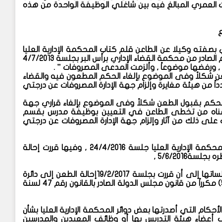
وت العمري المبالغ فيه بين شاغلي الوظيفة الواحدة من هذه
ع
أستاذ / ……. المحامي بصفته وكيلا عن الطاعن قلم كتاب المحكمة الإدارية العليا
تقريراً بالطعن قيد بجدولها برقم 33166 لسنة 59 ق. عليا في الحكم الصادر من محكمة القضاء الإداري برأس البر بجلسة 4/7/2013
طعن شكلاً وفى الموضوع بإلغاء الحكم المطعون فيه والقضاء
اً من هيئة مغايرة وإلزام جهة الإدارة المصروفات عن درجتي
الحكم بقبول الطعن شكلاً وفى الموضوع بإلغاء قراري جهة
المطعون فيهما فيما تضمناه من تخطى الطاعن في التعيين بوظيفة مدرس بقسم
ة بدمياط اعتباراً من 30/8/2008 مع ما يترتب على ذلك من آثار وإلزام جهة الإدارة المصروفات عن درجتي
وقد حدد لنظر الطعن أمام الدائرة السابعة ” فحص الطعون ” بالمحكمة الإدارية العليا جلسة 24/4/2016 , وفيها قررت إحالة
ة5/6/2016 ,
وتدوول نظر الطعن أمام تلك الدائرة على النحو المبين بمحاضر جلساتها إلى أن قررت بجلسة 19/2/2017إحالة الطعن إلى دائرة
توحيد المبادئ بالمحكمة الإدارية العليا المشكلة طبقا للمادة (54) مكرراً من قانون مجلس الدولة الصادر بالقانون رقم 47 لسنة
لأحكام التي أصدرتها بعض دوائر المحكمة الإدارية العليا بشأن
عضاء هيئة التدريس بها أو وظائف المعيدين والمدرسين