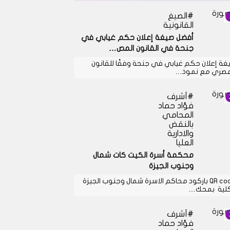
الصيغ
القانونية
أفضل صيغة إعلان حكم غيابي في
جنحة في القانون المص…
غة إعلان حكم غيابي في جنحة وفقًا للقانون
مصري مع نموذ…
أشرف
فؤاد حماد
المحامي
بالنقض
والادارية
العليا
محكمة أسرة الكيت كات شمال
وجنوب الجيزة
QR code باركود محاكم الاسرة شمال وجنوب الجيزة
كلية بمحك…
أشرف
فؤاد حماد