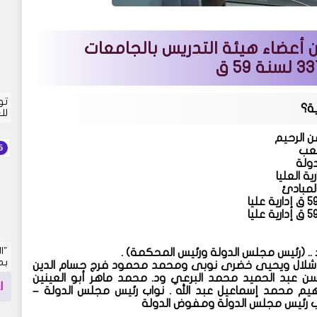
ن أعضاء هيئة التدريس بالجامعات
تو
ة
؟
لل
ن الرحيم
شعب
ولة
ية العليا
المبادئ
٥
ق إدارية عليا
"ا
 .. (رئيس مجلس الدولة ورئيس المحكمة) .
بم
يد شلال ويحيى خضرى نوبى ومحمد محمود فرج حسام الدين
سن عبد الحميد محمد البرعي ود. محمد ماهر أبو العينين
ا
 محمد إسماعيل عبد الله . نواب رئيس مجلس الدولة
–
ئب رئيس مجلس الدولة ومفوض الدولة