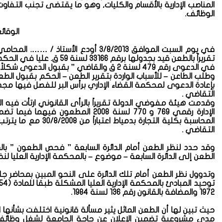
المناصب الإدارية بالأقسام والكليات, وهو ما يقتضى تجنب التفا
الوظائف.
الوقائ
في يوم السبت الموافق 3/8/2013 أودع ال
في الدعوى رقم 479 لسنة 2 ق والقاضي ” بقبول الدعوى شكلاً , ورفضها موضوعاً , وألزمت المدعى المصروفات ” .
وطلب الطاعن – للأسباب الواردة بتقرير الطعن – الحكم بقبول ال
بإعادة الدعوى لمحكمة القضاء الإداري برأس البر للفصل فيها مجدد
التقاضي .
وقدمت هيئة مفوضي الدولة تقريراً بالرأى القانوني ارتأت فيه 
الإدارة رقمي 769 و 770 لسنة 2008 
المحاسبة بكلية التجار
التقاضي .
الطعن إلى الدائرة السابعة – موضوع – بالمحكمة الإدارية العليا لنظره بجلس
1972 والمضافة بالقانون رقم 136 لسنة 1984.
حيث تبين لها أن الطعن الماثل يثير مسألة قانونية اختلفت بشأنها ا
مدى مشروعية تضمين الإعلان عن حاجة الجامعة لشغل وظائف أ