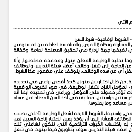
 الآتي
 الشروط الإضافية- شرط السن
مساواة وتكافؤ الفرص, والمنافسة العادلة بين المستوفين
ي تضيفها جهة الإدارة هي تحقيق المصلحة العامة, وكفالة
ما تمليه الوظيفة المعلن عنها, ومحققة مصلحتها, وألا
 عن الحاجة إلى شغل وظائف أعضاء هيئة التدريس والوظائف
 لشغل أي من هذه الوظائف، يتوقف على مضمون هذا الشرط.
 من خلال اختيار سن متوازن كحدّ أقصى يراعى في تحديده
ى المؤهل اللازم لشغل الوظيفة, في ضوء الظروف الواقعية
بات تؤخر حصوله على المؤهل, ويراعى في تحديده أيضا أنه
 سنتين دراسيتين, مما يقتضى أخذ السن المعتاد لمن عساه
رس مساعد وما يعلوها.
مي, واستيفاء الشروط اللازمة لشغل الوظيفة الأعلى بحسب
ظائف المشار إليها أن يؤخذ بعين الاعتبار إتاحة السبيل لمن
 له باكتساب الخبرات التراكمية التي تتكون لشاغلي تلك
أن أعضاء هيئة التدريس سوف يتناوبون فيما بينهم في شغل