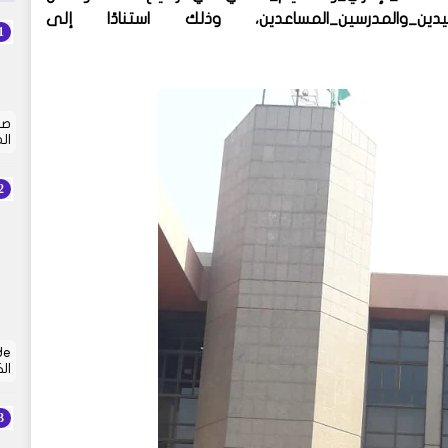
والمدرسين_المساعدين، وذلك استنادًا إلى
صي
ال
ال