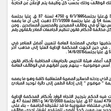
ك الوظائف وذلك بحسب كل وظيفة يتم الإعلان عن الحاجة
حيث تبين أن الأحكام الصادرة في الطعون أرقام 4015 لسنة 39 ق.عليا بجلسة6/1/1995 و 4750 لسنة 37 ق. عليا بجلسة
14/12/2003 و 2651 لسنة 47 ق. عليا بجلسة 4/2/2007 و 9224 لسنة 54 ق. عليا بجلسة 27/1/2009 ذهبت إلى أن ما يضعه
 بها أو في وظائف المعيدين والمدرسين المساعدين , ومن
 مخالفة لأحكام قانون تنظيم الجامعات الصادر بالقانون رقم
قتضيها دواعي المصلحة العامة لتعيين أفضل العناصر في
 , في حين اتجهت المحكمة الإدارية العليا إلى مذهب آخر
أعضاء هيئة التدريس بالجامعات المخاطبة بأحكام قانون
ير أسس موضوعية – بينهم وبين أقرانهم في الوظائف العامة
انون الذي رددته الدساتير المصرية المتعاقبة كافة وهو ما يصمه
ابعة ” موضوع ” إلى إحالة الطعن إلى دائرة توحيد المبادئ
فيه الحكم بترجيح الاتجاه الوارد بأحكام المحكمة الإدارية
العليا في الطعون أرقام 4015 لسنة 39 ق.عليا بجلسة 6/1/1995 و4750 لسنة 37 ق. عليا بجلسة 14/12/2003 و 2651 لسنة 47 ق.
ليا بجلسة 4/2/2007 و 9224 لسنة 54 ق. عليا بجلسة 27/1/2009والذى مقتضاه مشروعية ما قد تشترطه الجامعة – بناء على
تحديد سن معين كحدّ أقصى للمتقدم لشغل إحدى وظائف