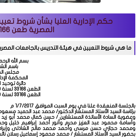
حكم الإدارية العليا بشأن شروط تعيي
المصرية طعن 33166 لسنة 59 ق
ما هي شروط التعيين في هيئة التدريس بالجامعات المصري
بسم الله الرحم
باسم ال
مجلس الد
المحكمة الإدار
دائرة توحيد 
الطعن 33166 لسنة 59 ق إدارية عليا
الطعن
٦ لسنة
١٦
٣
٣
٩
بالجلسة المنعقدة علنا في يوم السبت الموافق 1/7/2017 م
برئاسة السيد الأستاذ المستشار الدكتور/ محمد عبد الحميد مسعود
وعضوية السادة الأساتذة المستشارين / حسن كمال محمد أبو ز
وأسامة محمود عبد العزيز محرم وأنور أحمد إبراهيم خليل وح
ومحمد حجازى حسن مرسى وأحمد محمد صالح الشاذلى وإبراهيم
بحضور السيد الأستاذ المستشار / محمد محمود إسماعيل رسلان نا