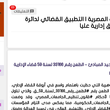
التعليقات
لمصرية | التطبيق القضائي لدائرة
شروط التعيين في الجامعات المصرية طبقًا لحكم دائرة توحيد المبادئ – الطعن رقم 33166 لسنة 59 قضاء الإدارية
م
رية التي حظيت باهتمام واسع في أروقة القضاء الإداري،
خاصة بعد صدور حكم دائرة #الإدارية_العليا_توحيد_المبادئ في الطعن رقم #الطعن_رقم_33166_لسنة_59_ق، والذي تناول
قًا لأحكام #قانون_تنظيم_الجامعات_المصري. وقد وضعت
لجامعات_الحكومية، مما يعكس مدى التزام المؤسسات
ا
القضاء_الإداري_والتعليم_العالي في ترسيخ العدالة وضمان