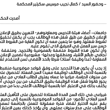
–
وحضور السيد / كمال نجيب مرسيس سكرتير المحكمة
أصدرت الحكم
جامعات– أعضاء هيئة التدريس ومعاونوهم- التعيين بطريق الإعلان-
الإعلان كطريق من طرق شغل هذه الوظائف يجب أن يكفل تحقيق ال
لشروط شغلها, وهو ما يتعين معه أن تكون الغاية من الشروط الت
حسن سير العمل في المرفق الذى تقوم عليه.
وأن تكون هذه الشروط متصفة بالعمومية والتجريد, ومتفقة و
تجافي طبائع الأشياء ومنطقها وعدلها- مشروعية تضمين الإعلان
المعاونة (عدا وظيفة أستاذ) شرطا بالحد الأقصى لسن المتقدم
إذ يجب أن يكون هذا التحديد على وفق قواعد موضوعية منضبطة,
بالنسبة لأدنى الوظائف (وظيفة معيد) السن المعتاد للحصول عل
من سنوات الدراسة، مراعيا ما عساه يعترض الطالب العادي من عق
يجوز قانونا شغل هذه الوظيفة بطريق التكليف من بين خريجي آخر
يكلف بذلك في الاعتبار، أما بالنسبة للوظائف الأعلى بدءا من مد
فيراعى في ذلك السن المدة المعتادة للحصول على التأهيل العل
السير العادي للأمور- من القواعد الموضوعية بالنسبة إلى جميع الو
يقع عليه الاختيار لقضاء فترة معقولة للعمل بالجامعة تسمح
الوظائف على مدار سنوات عملهم, وأن يؤخذ كذلك بعين الاعتبار 