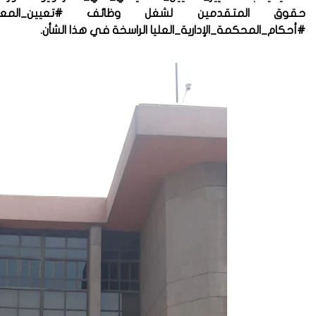
حقوق المتقدمين لشغل وظائف #تعيين_المعيدين_
#أحكام_المحكمة_الإدارية_العليا الراسخة في هذا الشأن.