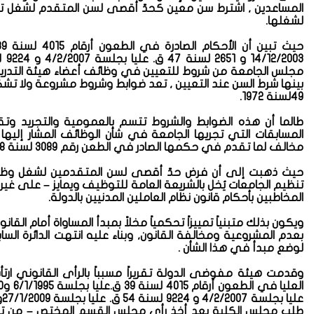
المساعدين , اشترط سن معين كحدّ أقصى لسن المتقدم لشغل تل
لشغلها.
مجلس الجامعة من شروط للتعيين في وظائف أعضاء هيئة التدريس
بينها شرط السن عند التعيين , تعد ضوابط وشروط مشروعة ولا تشكل
49لسنة 1972.
طالما أن هذه الضوابط والشروط تتسم بالعمومية والتجريد وت
المسابقات التي تجريها الجامعة في شأن الوظائف المشار إليها
مخالف لما تقدم في حكمها الصادر في الطعن رقم 3089 لسنة 58 ق. عليا بجلسة14/6/2015 .
حيث ذهبت إلى أن فرض حدّ أقصى لسن المتقدمين لشغل وظائف 
تنظيم الجامعات يُخل بالشريعة العامة للتوظيف ويمايز – على غ
المخاطبين بأحكام قانون نظام العاملين المدنيين بالدولة.
ويكون بذلك متبنياً تمييزاً تحكمياً مخلاً بمبدأ المساواة أمام الق
بعدم المشروعية ومخالفة القانون, وبناء عليه انتهت الدائرة الس
لوضع مبدأ في هذا الشأن .
وقدمت هيئة مفوضى الدولة تقريراً مسبباً بالرأى القانوني ارتأت 
ع
طلب مجلس الكلية بعد أخذ رأى مجلس القسم المختص – من 