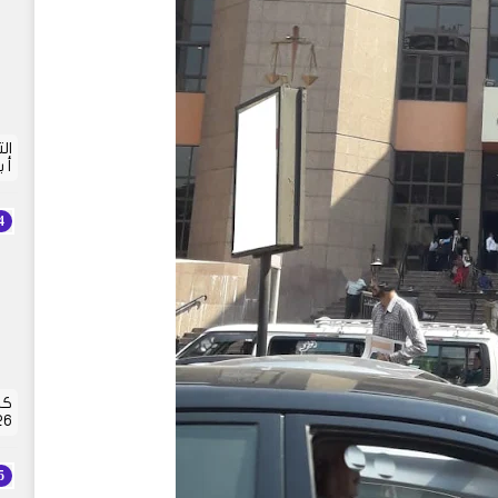
أ 
كش
2026 | 