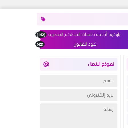
(142)
باركود أجندة جلسات المحاكم المصرية
(42)
كود القانون
نموذج الاتصال