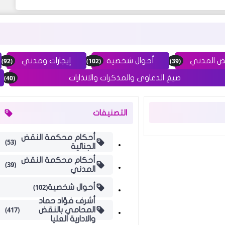
(92)
(102)
(39)
ض المدني
أحوال شخصية
إيجارات ومدني
(40)
صيغ الدعاوى والمذكرات والانذارات
التصنيفات
أحكام محكمة النقض
(53)
الجنائية
أحكام محكمة النقض
(39)
المدني
(102)
أحوال شخصية
أشرف فؤاد حماد
(417)
المحامي بالنقض
والادارية العليا