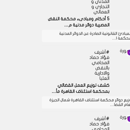
المدني و
التجاري و
العمالي
5 أحكام ومبادىء محكمة النقض
المصرية دوائر مدنية م…
لمبادئ القانونية الصادرة عن الدوائر المدنية
حكمة ا…
أشرف
فؤاد حماد
المحامي
بالنقض
والادارية
العليا
كشف توزيع العمل القضائي
بمحكمة استئناف القاهرة مأ…
زيع دوائر محكمة استئناف القاهرة شمال الجيزة
عام القضا…
أشرف
فؤاد حماد
المحامي