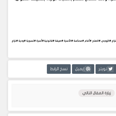
ع #الزوجي #الصلح #أمام #محكمة #الأسرة #صيغة #قانونية #أسرة #تسوية #ودية #نزاع
تويتر
إيميل
نسخ الرابط
زيارة المقال التالي