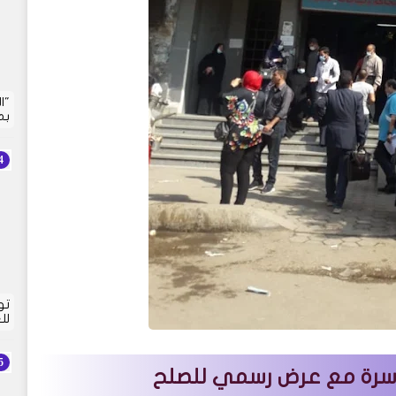
"ا
بم
تو
لل
سرة مع عرض رسمي للصلح