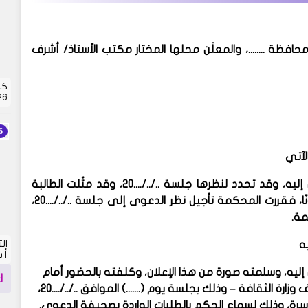
. – محافظة ........، والمعلَن محلها المختار مكتب الأستاذ/ أشرف
كش
2026 |
لآتي
أقامت الطالبة الدعوى رقم ........ لسنة ........ أسرة ........ ضد المعلن إليه، وقد تحدد لنظرها جلسة ../../....20، وقد مثُلت الطالبة
بوكيل عنها، إلا أن المعلن إليه لم يحضر، ولم يمثل عنه أحد قانونًا، فقررت المحكمة تأجيل نظر الدعوى إلى جلسة ../../....20،
مة.
يه
أ 
إليه، وسلمته صورة من هذا الإعلان، وكلفته بالحضور أمام
ا
محكمة العجوزة لشئون الأسرة – الكائنة بميدان الكيت كات – خلف وزارة الثقافة – وذلك بجلسة يوم (.......) الموافق ../../....20،
 الأسرة، وذلك لسماع الحكم بالطلبات الواردة بصحيفة الدعوى.