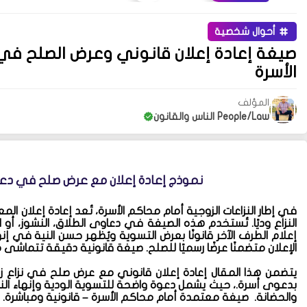
أحوال شخصية
صيغة إعادة إعلان قانوني وعرض الصلح ف
الأسرة
المؤلف
People/Law الناس والقانون
نموذج إعادة إعلان مع عرض صلح في دعو
في إطار النزاعات الزوجية أمام محاكم الأسرة، تُعد إعادة إعلان الم
النزاع وديًا. تُستخدم هذه الصيغة في دعاوى الطلاق، النشوز، أ
إعلام الطرف الآخر قانونًا بعرض التسوية ويُظهر حسن النية في إن
الإعلان متضمنًا عرضًا رسميًا للصلح. صيغة قانونية دقيقة تتماشى 
يتضمن هذا المقال إعادة إعلان قانوني مع عرض صلح في نزاع زو
بدعوى أسرة.، حيث يشمل دعوة واضحة للتسوية الودية وإنهاء النزاع
والحضانة. صيغة معتمدة أمام محاكم الأسرة – قانونية ومباشرة.