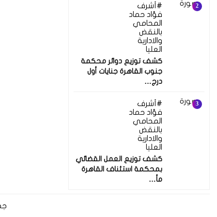
أشرف
فؤاد حماد
المحامي
بالنقض
والادارية
العليا
كشف توزيع دوائر محكمة
جنوب القاهرة جنايات أول
درج…
أشرف
فؤاد حماد
المحامي
بالنقض
والادارية
العليا
كشف توزيع العمل القضائي
بمحكمة استئناف القاهرة
مأ…
جم