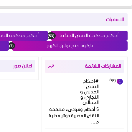
التسميات
(53)
أحكام محكمة النقض الجنائية
أحكام محكمة النق
(7)
باركود جنح بولاق الكرور
اعلان صور
المشاركات الشائعة
أحكام
النقض
المدني و
التجاري و
العمالي
5 أحكام ومبادىء محكمة
النقض المصرية دوائر مدنية
م…