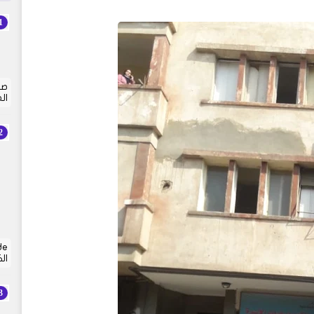
صي
ال
ال