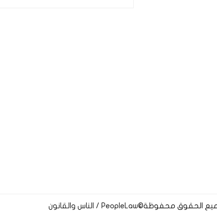
يع الحقوق محفوظة
©
PeopleLaw / الناس والقانون‏