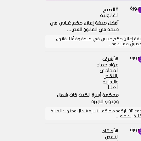
الصيغ
القانونية
أفضل صيغة إعلان حكم غيابي في
جنحة في القانون المص…
غة إعلان حكم غيابي في جنحة وفقًا للقانون
مصري مع نموذ…
أشرف
فؤاد حماد
المحامي
بالنقض
والادارية
العليا
محكمة أسرة الكيت كات شمال
وجنوب الجيزة
QR code باركود محاكم الاسرة شمال وجنوب الجيزة
كلية بمحك…
أحكام
النقض