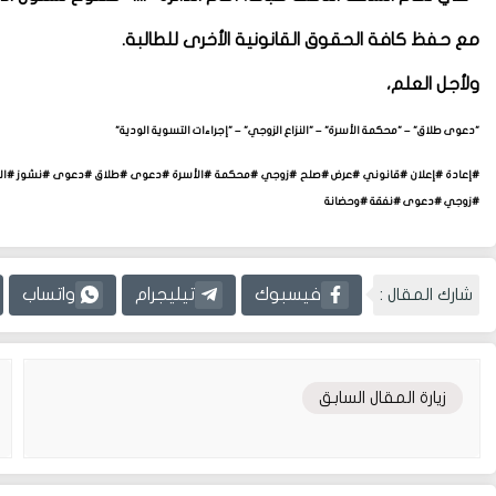
مع حفظ كافة الحقوق القانونية الأخرى للطالبة.
ولأجل العلم،
"دعوى طلاق" – "محكمة الأسرة" – "النزاع الزوجي" – "إجراءات التسوية الودية"
#إعادة #إعلان #قانوني #عرض #صلح #زوجي #محكمة #الأسرة #دعوى #طلاق #دعوى #نشوز #النزا
#زوجي #دعوى #نفقة #وحضانة
شارك المقال :
فيسبوك
تيليجرام
واتساب
زيارة المقال السابق