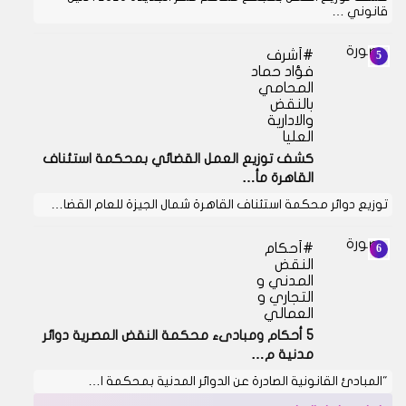
قانوني …
أشرف
فؤاد حماد
المحامي
بالنقض
والادارية
العليا
كشف توزيع العمل القضائي بمحكمة استئناف
القاهرة مأ…
توزيع دوائر محكمة استئناف القاهرة شمال الجيزة للعام القضا…
أحكام
النقض
المدني و
التجاري و
العمالي
5 أحكام ومبادىء محكمة النقض المصرية دوائر
مدنية م…
"المبادئ القانونية الصادرة عن الدوائر المدنية بمحكمة ا…