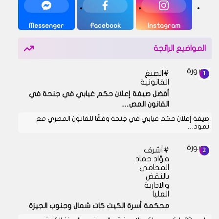
Messenger
Facebook
Instagram
المواضيع الرائجة
الصيغ
القانونية
أفضل صيغة إعلان حكم غيابي في جنحة في
القانون المص…
صيغة إعلان حكم غيابي في جنحة وفقًا للقانون المصري مع
نموذ…
أشرف
فؤاد حماد
المحامي
بالنقض
والادارية
العليا
محكمة أسرة الكيت كات شمال وجنوب الجيزة