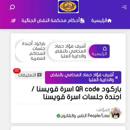
الرئيسية
أحكام محكمة النقض الجنائية
أحكام
باركود أجندة
أشرف فؤاد حماد
جلسات
المحامي بالنقض
المحاكم
الرئيسية
والادارية العليا
المصرية
أشرف فؤاد حماد المحامي بالنقض
التعليقات
والادارية العليا
باركود QR code اسرة قويسنا /
اجندة جلسات اسرة قويسنا
المؤلف
People/Law الناس والقانون