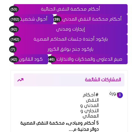
(53)
أحكام محكمة النقض الجنائية
(102)
(39)
أحكام محكمة النقض المدني
أحوال شخصية
(92)
إيجارات ومدني
(142)
باركود أجندة جلسات المحاكم المصرية
(7)
باركود جنح بولاق الكرور
(42)
(40)
صيغ الدعاوى والمذكرات والانذارات
كود القانون
المشاركات الشائعة
أحكام
النقض
المدني و
التجاري و
العمالي
5 أحكام ومبادىء محكمة النقض المصرية
دوائر مدنية م…