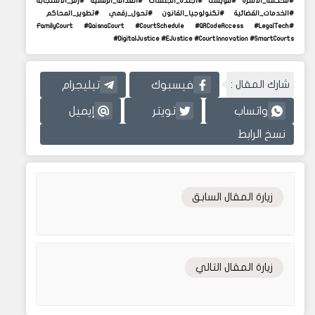
#محكمة_الأسرة #قويسنا #أجندة_الجلسات #العدالة_الرقمية #رمز_الاستجابة
#الخدمات_القضائية #تكنولوجيا_القانون #تحول_رقمي #تطوير_المحاكم
#FamilyCourt #QaisnaCourt #CourtSchedule #QRCodeAccess #LegalTech
#DigitalJustice #EJustice #CourtInnovation #SmartCourts
شارك المقال :
فيسبوك
تيليجرام
واتساب
تويتر
إيميل
نسخ الرابط
زيارة المقال السابق
زيارة المقال التالي