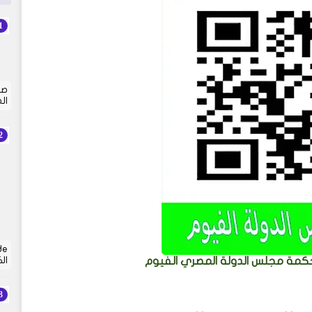
صي
ال
ال