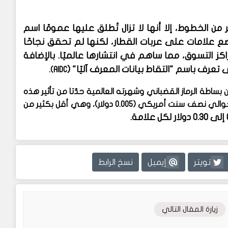
من الخطوط، إلا أنها لا تزال تُطلق عليها عمومًا اسم
وضع علامات على عربات القطار، لكنها لم تحقق نجاحًا
كز التسوق، مما ساهم في انتشارها عالميًا. بالإضافة
تعرف باسم "التقاط بيانات المعرف آليًا" (
AIDC).
 أن بساطة الرماز القضباني وشهرته العالمية حدّتا من تأثير هذه
الأنظمة. وتجدر الإشارة إلى أن تكلفة تنفيذ الرماز القضباني تبلغ حوالي نصف سنت أمريكي (0.005 دولار)، وهي أقل بكثير من
تويتر
إيميل
نسخ الرابط
زيارة المقال التالي