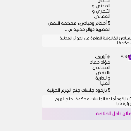
النقض
المدني و
التجاري و
العمالي
5 أحكام ومبادىء محكمة النقض
المصرية دوائر مدنية م…
لمبادئ القانونية الصادرة عن الدوائر المدنية
حكمة ا…
أشرف
فؤاد حماد
المحامي
بالنقض
والادارية
العليا
5 باركود جلسات جنح الهرم الجزئية
QR باركود أجندة الجلسات محكمة جنح الهرم
ئية 5 با…
علان داخل الخلاصة