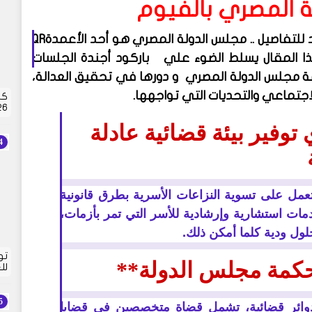
 المصري بالفيوم
 للتفاصيل .. مجلس الدولة المصري هو أحد الأعمدة
QR
هذا المقال يسلط الضوء علي
باركود أجندة الجلسات
مجلس الدولة المصري و دورها في تحقيق العدالة،
اجتماعي والتحديات التي تواجهها.
كش
2026 | 
فير بيئة قضائية عادلة
تعمل على تسوية النزاعات الأسرية بطرق قانونية
ات استشارية وإرشادية للأسر التي تمر بأزمات،
ول ودية كلما أمكن ذلك.
تو
حكمة مجلس الدولة**
لل
ائر قضائية، تشمل قضاة متخصصين في قضايا