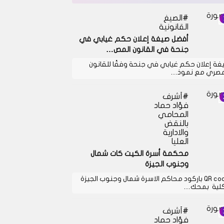
الصيغ
القانونية
أفضل صيغة إعلان حكم غيابي في
جنحة في القانون المص…
غة إعلان حكم غيابي في جنحة وفقًا للقانون
مصري مع نموذ…
أشرف
فؤاد حماد
المحامي
بالنقض
والادارية
العليا
محكمة أسرة الكيت كات شمال
وجنوب الجيزة
QR code باركود محاكم الاسرة شمال وجنوب الجيزة
كلية بمحك…
أشرف
فؤاد حماد