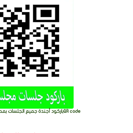
QR codeباركود أجندة جميع الجلسات بمحكمة مجلس الدولة المصري الفيوم