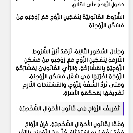
حُصُولِ الزَّوْجَةِ عَلَى الطَّلَاقِ.
الشُّرُوطُ القَانُونِيَّةُ لِتَمْكِينِ الزَّوْجِ مَعَ زَوْجَتِهِ مِنْ
مَسْكَنِ الزَّوْجِيَّةِ
وَخِلَالَ السُّطُورِ التَّالِيَةِ، نَرْصُدُ أَبْرَزَ الشُّرُوطِ
اللَّازِمَةِ لِتَمْكِينِ الزَّوْجِ مَعَ زَوْجَتِهِ مِنْ مَسْكَنِ
الزَّوْجِيَّةِ بِالمُشَارَكَةِ، وَالرَّأْيِ القَانُونِيِّ لِمُشَارَكَةِ
الزَّوْجَةِ لِضُرَّتِهَا فِي شَغْلِ مَسْكَنِ الزَّوْجِيَّةِ،
وَمَتَى تُرَدُّ الشَّقَّةُ لِلزَّوْجِ، وَالمُسْتَنَدَاتِ اللَّازِمِ
تَقْدِيمُهَا لِمَحْكَمَةِ الأُسْرَةِ.
تَعْرِيفُ الزَّوَاجِ فِي قَانُونِ الأَحْوَالِ الشَّخْصِيَّةِ
وَفْقًا لِقَانُونِ الأَحْوَالِ الشَّخْصِيَّةِ، فَإِنَّ الزَّوَاجَ
عَقْدٌ يُقْصَدُ بِهِ اسْتِمْتَاعُ كُلٍّ مِنَ الزَّوْجَيْنِ بِالآخَرِ