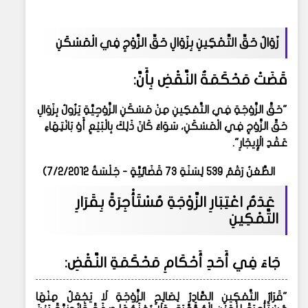
زَوَالُ حَقِّ التَّمْكِينِ بِزَوَالِ حَقِّ الزَّوْجِ فِي الْمَسْكَنِ
قَضَتْ مَحْكَمَةُ النَّقْضِ بِأَنَّ
:
"
حَقَّ الزَّوْجَةِ فِي التَّمْكِينِ مِنْ مَسْكَنِ الزَّوْجِيَّةِ يَزُولُ بِزَوَالِ
حَقِّ الزَّوْجِ فِي الْمَسْكَنِ، سَوَاءٌ كَانَ ذَلِكَ بِالْبَيْعِ أَوْ بَانْتِهَاءِ
عَقْدِ الْإِيجَارِ
."
الطَّعْنُ رَقْمُ 539 لِسَنَةِ 73 قَضَائِيَّةٍ - جَلْسَةُ 7/2/2012)
عَدَمُ اعْتِبَارِ الزَّوْجَةِ مُسْتَأْجِرَةً بِقَرَارِ
التَّمْكِينِ
جَاءَ فِي أَحَدِ أَحْكَامِ مَحْكَمَةِ النَّقْضِ
:
"
قَرَارُ التَّمْكِينِ الصَّادِرُ لِصَالِحِ الزَّوْجَةِ لَا يَجْعَلُ مِنْهَا