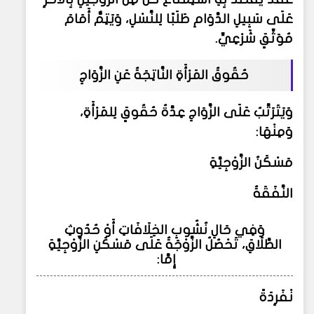
عَلَى سَبِيلِ الدَّوَامِ طَلَبًا لِلنَّسْلِ، وَيَتِمُّ أَمَامَ
مُوَثِّقٍ شَرْعِيٍّ.
حُقُوقُ المَرْأَةِ النَّاتِجَةُ عَنِ الزَّوَاجِ
وَيَتَرَتَّبُ عَلَى الزَّوَاجِ عِدَّةُ حُقُوقٍ لِلمَرْأَةِ،
وَمِنْهَا:
مَسْكَنُ الزَّوْجِيَّةِ
النَّفَقَةُ
وَفِي حَالِ نُشُوبِ الخِلَافَاتِ أَوْ حُدُوثِ
الطَّلَاقِ، تَحْصُلُ الزَّوْجَةُ عَلَى مَسْكَنِ الزَّوْجِيَّةِ
إِمَّا:
نْفَرِدَةً