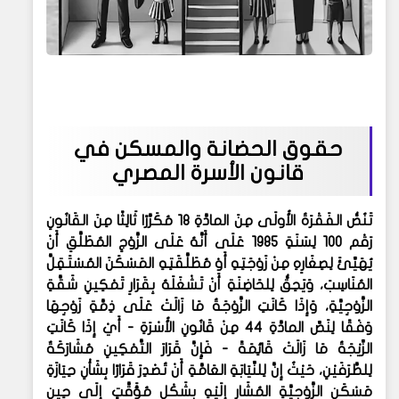
حقوق الحضانة والمسكن في
قانون الأسرة المصري
تَنُصُّ الفَقْرَةُ الأُولَى مِنَ المادَّةِ 18 مُكَرَّرًا ثَالِثًا مِنَ القَانُونِ
رَقْم 100 لِسَنَةِ 1985 عَلَى أَنَّهُ عَلَى الزَّوْجِ المُطَلَّقِ أَنْ
يُهَيِّئَ لِصِغَارِهِ مِنْ زَوْجَتِهِ أَوْ مُطَلَّقَتِهِ المَسْكَنَ المُسْتَقِلَّ
المُنَاسِبَ، وَيَحِقُّ لِلحَاضِنَةِ أَنْ تَشْغَلَهُ بِقَرَارِ تَمْكِينِ شَقَّةِ
الزَّوْجِيَّةِ، وَإِذَا كَانَتِ الزَّوْجَةُ مَا زَالَتْ عَلَى ذِمَّةِ زَوْجِهَا
وَفْقًا لِنَصِّ المادَّةِ 44 مِنْ قَانُونِ الأُسْرَةِ - أَيْ إِذَا كَانَتِ
الزِّيْجَةُ مَا زَالَتْ قَائِمَةً - فَإِنَّ قَرَارَ التَّمْكِينِ مُشَارَكَةٌ
لِلطَّرَفَيْنِ، حَيْثُ إِنَّ لِلنِّيَابَةِ العَامَّةِ أَنْ تُصْدِرَ قَرَارًا بِشَأْنِ حِيَازَةِ
مَسْكَنِ الزَّوْجِيَّةِ المُشَارِ إِلَيْهِ بِشَكْلٍ مُؤَقَّتٍ إِلَى حِينِ