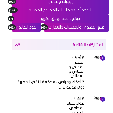
(92)
إيجارات ومدني
(142)
باركود أجندة جلسات المحاكم المصرية
(7)
باركود جنح بولاق الكرور
(42)
(40)
صيغ الدعاوى والمذكرات والانذارات
كود القانون
المشاركات الشائعة
أحكام
النقض
المدني و
التجاري و
العمالي
5 أحكام ومبادىء محكمة النقض المصرية
دوائر مدنية م…
أشرف
فؤاد حماد
المحامي
بالنقض