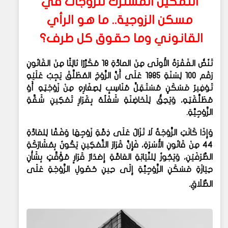
التمكين المشترك للزوجات في
مسكن الزوجية.. ما هو الرأي
القانوني وما حقوق كل طرف؟
تَنُصُّ الفَقْرَةُ الأُولَى مِنَ المادَّةِ 18 مُكَرَّرًا ثالِثًا مِنَ القَانُونِ
رَقْم 100 لِسَنَةِ 1985 عَلَى أَنَّ الزَّوْجَ المُطَلَّقَ يَجِبُ عَلَيْهِ
تَوْفِيرُ مَسْكَنٍ مُسْتَقِلٍّ مُنَاسِبٍ لِصِغَارِهِ مِنْ زَوْجَتِهِ أَوْ
مُطَلَّقَتِهِ، وَيَحِقُّ لِلْحَاضِنَةِ شَغْلُهُ بِقَرَارِ تَمْكِينِ شَقَّةِ
الزَّوْجِيَّةِ.
وَإِذَا كَانَتِ الزَّوْجَةُ لَا تَزَالُ عَلَى ذِمَّةِ زَوْجِهَا وَفْقًا لِلمَادَّةِ
44 مِنْ قَانُونِ الأُسْرَةِ، فَإِنَّ قَرَارَ التَّمْكِينِ يَكُونُ بِمُشَارَكَةِ
الطَّرَفَيْنِ، وَيَجُوزُ لِلنِّيَابَةِ العَامَّةِ إِصْدَارُ قَرَارٍ مُؤَقَّتٍ بِشَأْنِ
حِيَازَةِ مَسْكَنِ الزَّوْجِيَّةِ إِلَى حِينِ حُصُولِ الزَّوْجَةِ عَلَى
الطَّلَاقِ.