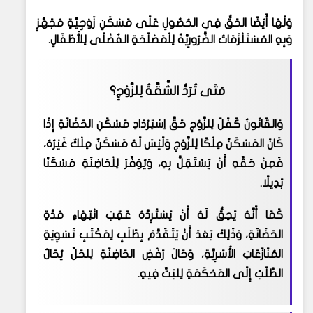
وَلَهَا أَيْضًا الحَقُّ فِي الحُصُولِ عَلَى مَسْكَنِ زَوْجِيَّةٍ مُجَهَّزٍ
وَبِهِ المُسْتَلْزَمَاتُ الضَّرُورِيَّةُ لِلْمَصْلَحَةِ الفُضْلَى لِلأَطْفَالِ
.
مَتَى تُرَدُّ الشَّقَّةُ لِلزَّوْجِ؟
وَالقَانُونُ كَفَلَ لِلزَّوْجِ حَقَّ اِسْتِرْدَادِ مَسْكَنِ الحَضَانَةِ إِذَا
كَانَ المَسْكَنُ مِلْكًا لِلزَّوْجِ وَلَيْسَ لَهُ مَسْكَنٌ مِلْكٌ غَيْرُهُ،
فَمِنْ حَقِّهِ أَنْ يَسْتَقِلَّ بِهِ، وَيُوَفِّرَ لِلْحَاضِنَةِ مَسْكَنًا
بَدِيلًا.
كَمَا أَنَّهُ يَحِقُّ لَهُ أَنْ يَسْتَرِدَّهُ عَقِبَ انْتِهَاءِ مُدَّةِ
الحَضَانَةِ، وَذَلِكَ بَعْدَ أَنْ يَتَقَدَّمَ بِطَلَبٍ لِمَكْتَبِ تَسْوِيَةِ
المُنَازَعَاتِ الأُسَرِيَّةِ، وَحَالَ رَفْضِ الحَاضِنَةِ لِلحَلِّ يُحَالُ
الطَّلَبُ إِلَى المَحْكَمَةِ لِلبَتِّ فِيهِ.