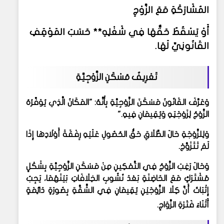
المُشَارَكَةِ مَعَ الزَّوْجِ
أَوْ يَسْقُطُ حَقُّهَا فِي شَغْلِهِ** حَسَبَ المَوْقِفِ
القَانُونِيِّ لَهَا.
تَعْرِيفُ مَسْكَنِ الزَّوْجِيَّةِ
وَعَرَّفَ القَانُونُ مَسْكَنَ الزَّوْجِيَّةِ بِأَنَّهُ: "المَكَانُ الَّذِي يُوَفِّرُهُ
الزَّوْجُ لِزَوْجَتِهِ وَيُقِيمَانِ فِيهِ
".
وَلِلزَّوْجَةِ حَالَ الطَّلَاقِ حَقُّ الحُصُولِ عَلَيْهِ رِفْقَةَ أَوْلَادِهَا إِذَا
لَمْ تَتَزَوَّجْ
.
وَحَالَ رَغِبَ الزَّوْجُ فِي التَّمْكِينِ مِنْ مَسْكَنِ الزَّوْجِيَّةِ بِشَكْلٍ
مُشْتَرَكٍ مَعَ الحَاضِنَةِ بَعْدَ نُشُوبِ الخِلَافَاتِ بَيْنَهُمَا، يَجِبُ
إِثْبَاتُ أَنَّ كِلَا الزَّوْجَيْنِ يُقِيمَانِ فِي الشَّقَّةِ بِصُورَةٍ دَائِمَةٍ
أَثْنَاءَ فَتْرَةِ الزَّوَاجِ
.