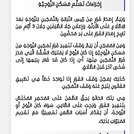
إِجْرَاءَاتُ تَسَلُّمِ مَسْكَنِ الزَّوْجِيَّةِ
وَيَتِمُّ إِصْدَارُ قَرَارٍ مِنْ رَئِيسِ النِّيَابَةِ بِالتَّمْكِينِ لِلزَّوْجَةِ بَعْدَ
الِاطِّلَاعِ عَلَى الأَدِلَّةِ، وَإِعْلَانِ كِلَا الطَّرَفَيْنِ خِلَالَ 3 أَيَّامٍ مِنْ
تَارِيخِ إِصْدَارِ القَرَارِ عَلَى يَدِ مُحَضِّرِينَ
.
وَمِنَ المُمْكِنِ أَنْ يَتِمَّ وَقْفُ تَنْفِيذِ قَرَارِ تَمْكِينِ الزَّوْجَةِ مِنْ
مَسْكَنِ الزَّوْجِيَّةِ إِذَا كَانَ الزَّوْجُ لَا يَمْتَلِكُ الشَّقَّةَ الَّتِي صَدَرَ
قَرَارُ التَّمْكِينِ مِنْهَا، أَيْ إِذَا كَانَ قَدْ قَامَ بِبَيْعِهَا إِلَى
شَخْصٍ آخَرَ قَبْلَ الطَّلَاقِ
.
كَذَلِكَ يُمْكِنُ وَقْفُ القَرَارِ إِذَا تَوَاجَدَ خَطَأٌ فِي تَطْبِيقِ
القَانُونِ يُنْتِجُ عَنْهُ وَقْفُ التَّمْكِينِ
.
فِي تِلْكَ الحَالَةِ يَحِقُّ الطَّعْنُ عَلَى المُحَضِرِ المُخْتَصِّ
بِتَنْفِيذِ القَرَارِ، وَيَجِبُ عَلَى الطَّاعِنِ، سَوَاءٌ كَانَ الزَّوْجَ أَوِ
الزَّوْجَةَ، أَنْ يُقَدِّمَ أَسْبَابَ الطَّعْنِ تَفْصِيلِيًّا مَعَ تَقْدِيمِ
المُبَرِّرَاتِ لِذَلِكَ
.