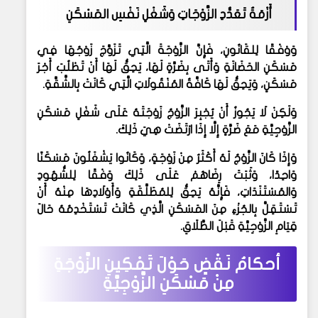
أَزْمَةُ تَعَدُّدِ الزَّوْجَاتِ وَشَغْلِ نَفْسِ المَسْكَنِ
وَوْفْقًا لِلقَانُونِ، فَإِنَّ الزَّوْجَةَ الَّتِي تَزَوَّجَ زَوْجُهَا فِي
مَسْكَنِ الحَضَانَةِ وَأَتَى بِضَرَّةٍ لَهَا، يَحِقُّ لَهَا أَنْ تَطْلُبَ أَجْرَ
مَسْكَنٍ، وَيَحِقُّ لَهَا كَافَّةُ المُنْقُولَاتِ الَّتِي كَانَتْ بِالشَّقَّةِ.
وَلَكِنْ لَا يَجُوزُ أَنْ يُجْبِرَ الزَّوْجُ زَوْجَتَهُ عَلَى شَغْلِ مَسْكَنِ
الزَّوْجِيَّةِ مَعَ ضَرَّةٍ إِلَّا إِذَا ارْتَضَتْ هِيَ ذَلِكَ.
وَإِذَا كَانَ الزَّوْجُ لَهُ أَكْثَرُ مِنْ زَوْجَةٍ، وَكَانُوا يَشْغَلُونَ مَسْكَنًا
وَاحِدًا، وَثَبَتَ رِضَاهُمْ عَلَى ذَلِكَ وَفْقًا لِلشُّهُودِ
وَالمُسْتَنَدَاتِ، فَإِنَّهُ يَحِقُّ لِلمُطَلَّقَةِ وَأَوْلَادِهَا مِنْهُ أَنْ
تَسْتَقِلَّ بِالجُزْءِ مِنَ المَسْكَنِ الَّذِي كَانَتْ تَسْتَخْدِمُهُ حَالَ
قِيَامِ الزَّوْجِيَّةِ قَبْلَ الطَّلَاقِ.
أحكامُ نَقْضٍ حَوْلَ تَمْكِينِ الزَّوْجَةِ
مِنْ مَسْكَنِ الزَّوْجِيَّةِ