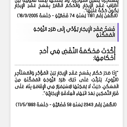
مُسْتَأْجِرَةً لِلْعَيْنِ الْمُؤَجَّرَةِ، وَلَا يُمْنَحُهَا صِفَةً قَانُونِيَّةً بَيْنَ
أَطْرَافِ عَقْدِ الْإِيجَارِ. وَالْحُكْمُ الصَّادِرُ بِفَسْخِ عَقْدِ الْإِيجَارِ
يَكُونُ حُجَّةً عَلَيْهَا
."
الطَّعْنُ رَقْمُ 1181 لِسَنَةِ 74 قَضَائِيَّةٍ - جَلْسَةُ 16/3/2005)
(
فَسْخُ عَقْدِ الْإِيجَارِ يُؤَدِّي إِلَى طَرْدِ الزَّوْجَةِ
الْمُمَكَّنَةِ
أَكَّدَتْ مَحْكَمَةُ النَّقْضِ فِي أَحَدِ
أَحْكَامِهَا
:
"
إِذَا صَدَرَ حُكْمٌ بِفَسْخِ عَقْدِ الْإِيجَارِ بَيْنَ الْمُؤَجِّرِ وَالْمُسْتَأْجِرِ
(الزَّوْجِ)، يَتَرَتَّبُ عَلَى ذَلِكَ طَرْدُ الزَّوْجَةِ الْمُمَكَّنَةِ مِنَ
الْمَسْكَنِ، حَيْثُ لَا يُمْكِنُهَا الِاسْتِمْرَارُ فِي الْإِقَامَةِ بِنَاءً عَلَى
قَرَارِ التَّمْكِينِ بَعْدَ انْتِهَاءِ الْعِلَاقَةِ الْإِيجَارِيَّةِ
."
)
الطَّعْنُ رَقْمُ 2343 لِسَنَةِ 58 قَضَائِيَّةٍ - جَلْسَةُ 11/5/1993)