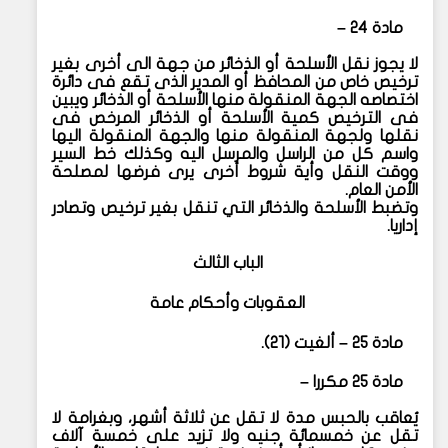
مادة ٢٤ –
لا يجوز نقل الأسلحة أو الذخائر من جهة الى أخرى بغير
ترخيص خاص من المحافظ أو المدير الذى تقع فى دائرة
اختصاصه الجهة المنقولة منها الأسلحة أو الذخائر ويبين
فى الترخيص كمية الأسلحة أو الذخائر المرخص فى
نقلها ولجهة المنقولة منها والجهة المنقولة اليها
واسم كل من الراسل والمرسل اليه وكذلك خط السير
ووقت النقل وأية شروط أخرى يرى فرضها لمصلحة
الأمن العام.
وتضبط الأسلحة والذخائر التي تنقل بغير ترخيص وتصادر
إداريا.
الباب الثالث
العقوبات وأحكام عامة
مادة ٢٥ – ألغيت (٢١).
مادة ٢٥ مكررا –
يُعاقب بالحبس مدة لا تقل عن ثلاثة أشهر، وبغرامة لا
تقل عن خمسمائة جنيه ولا تزيد على خمسة آلاف