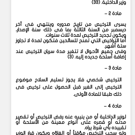
وزير الداخلية. (٣٣)
مادة ٢ –
يسرى الترخيص من تاريخ صدوره وينتهي فى آخر
ديسمبر من السنة الثالثة بما فى ذلك سنة الإصدار،
ويكون تجديد الترخيص لمدة ثلاث سنوات.
أما التراخيص التي تمنح للسائحين فتكون لمدة لا تجاوز
ستة أشهر.
وفى جميع الأحوال لا تتغير مدة سريان الترخيص عند
إضافة أسلحة جديده إليه. (٣)
مادة ٣ –
الترخيص شخصي فلا يجوز تسليم السلاح موضوع
الترخيص إلى الغير قبل الحصول على ترخيص فى
ذلك طبقا للمادة الأولى.
مادة ٤ –
لوزير الداخلية أو من ينيبه عنه رفض الترخيص أو تقصير
مدته أو قصره على أنواع معينة من الأسلحة أو
تقييده بأي شرط يراه.
وله سحب الترخيص مؤقتاً أو إلغاؤه ويكون قرار الوزير