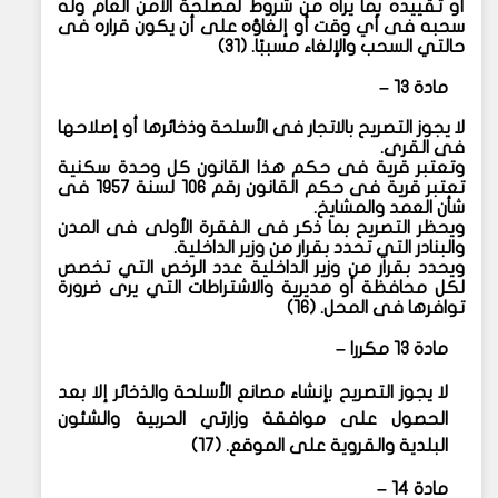
أو تقييده بما يراه من شروط لمصلحة الأمن العام وله
سحبه فى أي وقت أو إلغاؤه على أن يكون قراره فى
حالتي السحب والإلغاء مسببًا. (٣١)
مادة ١٣ –
لا يجوز التصريح بالاتجار فى الأسلحة وذخائرها أو إصلاحها
فى القرى.
وتعتبر قرية فى حكم هذا القانون كل وحدة سكنية
تعتبر قرية فى حكم القانون رقم ١٠٦ لسنة ١٩٥٧ فى
شأن العمد والمشايخ.
ويحظر التصريح بما ذكر فى الفقرة الأولى فى المدن
والبنادر التي تحدد بقرار من وزير الداخلية.
ويحدد بقرار من وزير الداخلية عدد الرخص التي تخصص
لكل محافظة أو مديرية والاشتراطات التي يرى ضرورة
توافرها فى المحل. (١٦)
مادة ١٣ مكررا –
لا يجوز التصريح بإنشاء مصانع الأسلحة والذخائر إلا بعد
الحصول على موافقة وزارتي الحربية والشئون
البلدية والقروية على الموقع. (١٧)
مادة ١٤ –