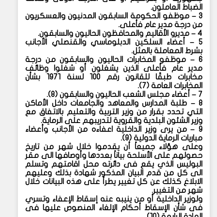
الضباط العاملون.
٣ – موظفو الحكومة السابقون المدنيون والعسكريون
من درجة مدير عام فأعلى.
٤ – مديرو الأقاليم والمحافظون الحاليون والسابقون.
٥ – أعضاء السلكين الدبلوماسي والقنصلي الأجانب
بشرط المعاملة بالمثل.
٦ – موظفو المخابرات الحاليون والسابقون من درجة
مدير عام فأعلى الذين يشغلون أو شغلوا وظائف
مخابرات طبقًا للقانون رقم ١٠٠ لسنة ١٩٧١ بشأن
المخابرات العامة (٧).
٧ – أعضاء مجلس الشعب الحاليون والسابقون (٨).
٨ – طلبة المدارس والمعاهد والجامعات داخل الأماكن
التي تحدد بقرار من وزير التربية والتعليم بالاتفاق مع
وزير الشئون البلدية والقروية لتدريبهم على الرماية.
٩ – من يرى وزير الداخلية اعفاءه من الأجانب وأعضاء
مباريات الرماية الدولية (٩).
وعلى هؤلاء جميعاً أن يقدموا خلال شهر من تاريخ
حصولهم على الأسلحة بياناً بعددها وأوصافها الى مقر
البوليس الذي يقع فى دائرته محل اقامتهم وتسلم
الى كل من قدم البيان المذكور شهادة بذلك وعليهم
الابلاغ كذلك عن كل تغيير يطرأ على هذه البيانات خلال
شهر من التغيير.
ولوزير الداخلية أو من ينيبه عنه إسقاط الإعفاء وتسري
فى شأن الإسقاط أحكام الإلغاء المنصوص عليها فى
المادة الرابعة (١٠).