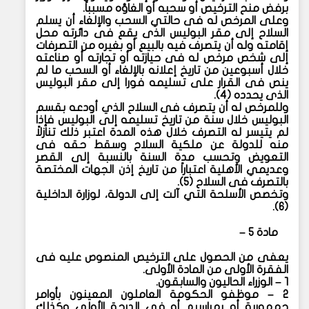
برفض منح الترخيص أو سحبه أو الغاؤه مسبباً.
وعلى المرخص له فى حالتي السحب والإلغاء أن يسلم
السلاح إلى مقر البوليس الذى يقع فى دائرته محل
إقامته وله أن يتصرف فيه بالبيع أو بغيره من التصرفات
إلى شخص مرخص له فى حيازته أو تجارته أو صناعته
خلال أسبوعين من تاريخ إعلانه بالإلغاء أو السحب ما لم
ينص فى القرار على تسليمه فورا إلى مقر البوليس
الذى يحدده (٤).
وللمرخص له أن يتصرف فى السلاح الذي أودعه بقسم
البوليس خلال سنة من تاريخ تسليمه إلى البوليس فإذا
لم يتيسر له التصرف خلال هذه المدة اعتبر ذلك تنازلاً
منه للدولة عن ملكية السلاح وسقط حقه فى
التعويض وتحسب مدة السنة بالنسبة إلى القصر
وعديمي الأهلية اعتباراً من تاريخ إذن الجهات المختصة
بالتصرف فى السلاح (٥).
وتخصص الأسلحة التي آلت إلى الدولة، لوزارة الداخلية
(٦).
مادة ٥ –
يعفى من الحصول على الترخيص المنصوص عليه فى
الفقرة الأولى من المادة الأولى.
١ – الوزراء الحاليون والسابقون.
٢ – موظفو الحكومة العاملون المعينون بأوامر
جمهورية أو بمراسيم أو فى الدرجة الأولى وكذلك