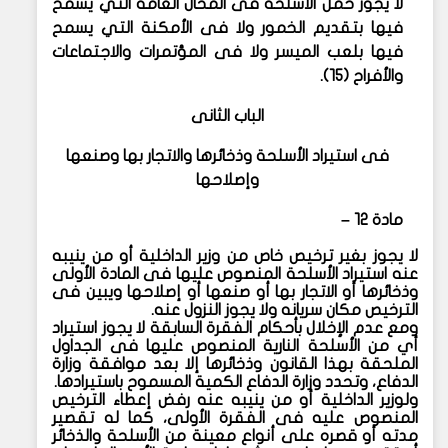
لا يجوز حمل الأسلحة فى المحال العامة التي يسمح
فيها بتقديم الخمور ولا فى الأمكنة التي يسمح
فيها بلعب الميسر ولا فى المؤتمرات والاجتماعات
والأفراح (١٥).
الباب الثانى
فى استيراد الأسلحة وذخائرها والاتجار بها وصنعها
وإصلاحها
مادة ١٢ –
لا يجوز بغير ترخيص خاص من وزير الداخلية أو من ينيبه
عنه استيراد الأسلحة المنصوص عليها فى المادة الأولى
وذخائرها أو الاتجار بها أو صنعها أو إصلاحها ويبين فى
الترخيص مكان سريانه ولا يجوز النزول عنه.
ومع عدم الإخلال بأحكام الفقرة السابقة لا يجوز استيراد
أي من الأسلحة النارية المنصوص عليها فى الجداول
الملحقة بهذا القانون وذخائرها إلا بعد موافقة وزارة
الدفاع، وتحدد وزارة الدفاع الكمية المسموح باستيرادها.
ولوزير الداخلية أو من ينيبه عنه رفض إعطاء الترخيص
المنصوص عليه فى الفقرة الأولى، كما له تقصير
مدته أو قصره على أنواع معينة من الأسلحة والذخائر