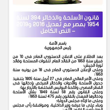
قانون الأسلحة والذخائر 394 لسنة
1954 بمصر مع تعديل 2016 و2019
– النص الكامل
باسم الأمة
رئيس الجمهورية
بعد الاطلاع على الاعلان الدستوري الصادر فى ١٠ من
فبراير سنة ١٩٥٣ من القائد العام للقوات المسلحة وقائد
ثورة الجيش؛
وعلى الإعلان الدستوري الصادر فى ١٨ من يونيه سنة
١٩٥٣؛
وعلى الأمر العالي الصادر فى ٢٧ أبريل سنة ١٩٠٥ بتنفيذ
جدول الأسلحة والأدوات والذخائر المرخص بإدخالها فى
القطر المصرى ولائحة البوليس المختصة بالاتجار بها؛
وعلى القانون رقم ٥٨ لسنة ١٩٤٩ بشأن الأسلحة
وذخائرها المعدل بالقانون رقم ٤٧٥ لسنة ١٩٥٣؛
وعلى ما ارتآه مجلس الدولة؛
وبناء على ما عرضه وزير الداخلية، وموافقة رأى مجلس
الوزراء؛
أصدر القانون الآتي: