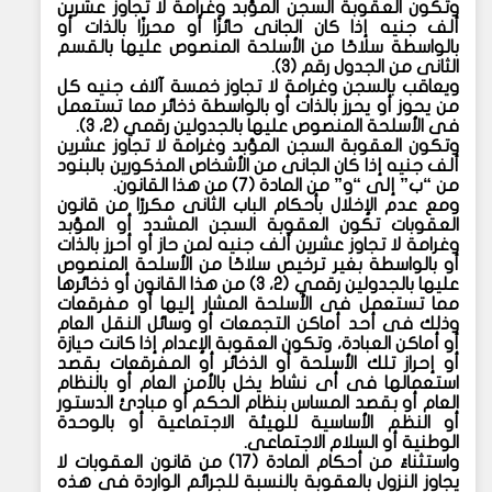
وتكون العقوبة السجن المؤبد وغرامة لا تجاوز عشرين
ألف جنيه إذا كان الجانى حائزًا أو محرزًا بالذات أو
بالواسطة سلاحًا من الأسلحة المنصوص عليها بالقسم
الثانى من الجدول رقم (٣).
ويعاقب بالسجن وغرامة لا تجاوز خمسة آلاف جنيه كل
من يحوز أو يحرز بالذات أو بالواسطة ذخائر مما تستعمل
فى الأسلحة المنصوص عليها بالجدولين رقمي (٢، ٣).
وتكون العقوبة السجن المؤبد وغرامة لا تجاوز عشرين
ألف جنيه إذا كان الجانى من الأشخاص المذكورين بالبنود
من “ب” إلى “و” من المادة (٧) من هذا القانون.
ومع عدم الإخلال بأحكام الباب الثانى مكررًا من قانون
العقوبات تكون العقوبة السجن المشدد أو المؤبد
وغرامة لا تجاوز عشرين ألف جنيه لمن حاز أو أحرز بالذات
أو بالواسطة بغير ترخيص سلاحًا من الأسلحة المنصوص
عليها بالجدولين رقمي (٢، ٣) من هذا القانون أو ذخائرها
مما تستعمل فى الأسلحة المشار إليها أو مفرقعات
وذلك فى أحد أماكن التجمعات أو وسائل النقل العام
أو أماكن العبادة، وتكون العقوبة الإعدام إذا كانت حيازة
أو إحراز تلك الأسلحة أو الذخائر أو المفرقعات بقصد
استعمالها فى أى نشاط يخل بالأمن العام أو بالنظام
العام أو بقصد المساس بنظام الحكم أو مبادئ الدستور
أو النظم الأساسية للهيئة الاجتماعية أو بالوحدة
الوطنية أو السلام الاجتماعى.
واستثناءً من أحكام المادة (١٧) من قانون العقوبات لا
يجاوز النزول بالعقوبة بالنسبة للجرائم الواردة فى هذه