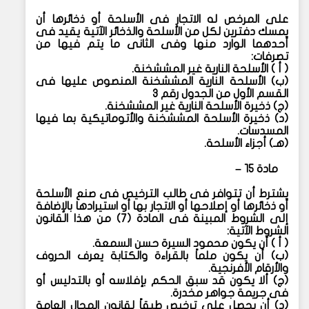
على المرخص له الاتجار فى الأسلحة أو ذخائرها أن
يمسك دفترين لكل من الأسلحة والذخائر الآتية يقيد فى
أحدهما الوارد منها وفى الثانى ما يتم فيها من
تصرفات:
(
أ ) الأسلحة النارية غير المششخنة.
(
ب) الأسلحة النارية المششخنة المنصوص عليها فى
القسم الأول من الجدول رقم ٣
(
ج) ذخيرة الأسلحة النارية غير المششخنة.
(
د) ذخيرة الأسلحة المششخنة والأتوماتيكية بما فيها
المسدسات.
(
هـ) أجزاء الأسلحة.
مادة ١٥ –
يشترط أن تتوافر فى طالب الترخيص فى صنع الأسلحة
أو ذخائرها أو إصلاحها أو الاتجار بها أو استيرادها بالإضافة
إلى الشروط المبينة فى المادة (٧) من هذا القانون
الشروط الآتية:
(
أ ) أن يكون محمود السيرة حسن السمعة.
(
ب) أن يكون ملماً بالقراءة والكتابة يعرف الحروف
والأرقام الأفرنجية.
(
ج) ألا يكون قد سبق الحكم بإفلاسه أو بالتدليس أو
فى جريمة جواهر مخدرة.
(
د) أن يحصل على ترخيص طبقاً لقانون المحال العامة