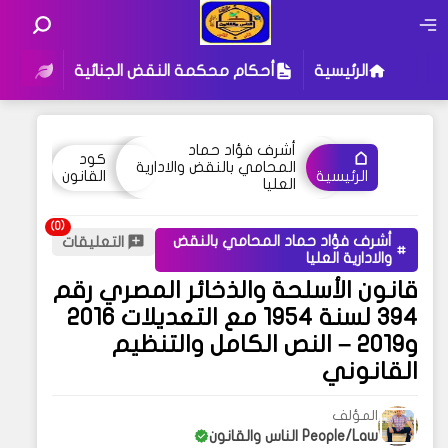
الرئيسية
أحكام محكمة النقض الجنائية
أحكام
أشرف فؤاد حماد
كود
المحامي بالنقض والادارية
القانون
الرئيسية
العليا
أشرف فؤاد حماد المحامي بالنقض
التعليقات
والادارية العليا
قانون الأسلحة والذخائر المصري رقم
394 لسنة 1954 مع التعديلات 2016
و2019 – النص الكامل والتنظيم
القانوني
المؤلف
People/Law الناس والقانون