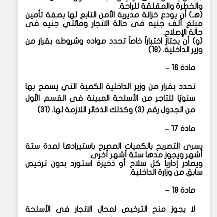
والخطرة والمقلقة للراحة.
(
هـ) أن يودع خزانة مديرية الأمن التابع لها بصفة تأمين
مبلغ ألف جنيه فى حالة الاتجار ومائتي جنيه فى
حالة الإصلاح.
(
و) أن يجتاز اختباراً خاصاً تحدد مواده وشروطه بقرار من
وزير الداخلية. (١٨)
مادة ١٦ –
تحدد بقرار من وزير الداخلية الكمية التي يسمح بها
سنويًا للتاجر من الأسلحة المبينة فى القسم الأول
من الجدول رقم (٣) وكذلك الذخائر اللازمة لها. (٣١)
مادة ١٧ –
يسرى التصريح بالكميات المصرح باستيرادها لمدة ستة
أشهر ويجوز مدها ستة أشهر أخرى.
ويصادر إداريا كل سلاح أو ذخيرة استورد بدون ترخيص
سابق من وزارة الداخلية.
مادة ١٨ –
لا يجوز منح الترخيص لمحال الاتجار فى الأسلحة