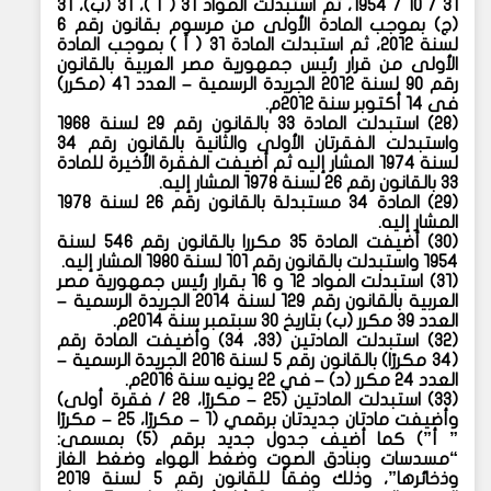
٣١ / ١٠ / ١٩٥٤، ثم استبدلت المواد ٣١ ( أ )، ٣١ (ب)، ٣١
(ج) بموجب المادة الأولى من مرسوم بقانون رقم ٦
لسنة ٢٠١٢، ثم استبدلت المادة ٣١ ( أ ) بموجب المادة
الأولى من قرار رئيس جمهورية مصر العربية بالقانون
رقم ٩٠ لسنة ٢٠١٢ الجريدة الرسمية – العدد ٤١ (مكرر)
فى ١٤ أكتوبر سنة ٢٠١٢م.
(
٢٨) استبدلت المادة ٣٣ بالقانون رقم ٢٩ لسنة ١٩٦٨
واستبدلت الفقرتان الأولى والثانية بالقانون رقم ٣٤
لسنة ١٩٧٤ المشار إليه ثم أضيفت الفقرة الأخيرة للمادة
٣٣ بالقانون رقم ٢٦ لسنة ١٩٧٨ المشار إليه.
(
٢٩) المادة ٣٤ مستبدلة بالقانون رقم ٢٦ لسنة ١٩٧٨
المشار إليه.
(
٣٠) أضيفت المادة ٣٥ مكررا بالقانون رقم ٥٤٦ لسنة
١٩٥٤ واستبدلت بالقانون رقم ١٠١ لسنة ١٩٨٠ المشار إليه.
(
٣١) استبدلت المواد ١٢ و ١٦ بقرار رئيس جمهورية مصر
العربية بالقانون رقم ١٢٩ لسنة ٢٠١٤ الجريدة الرسمية –
العدد ٣٩ مكرر (ب) بتاريخ ٣٠ سبتمبر سنة ٢٠١٤م.
(
٣٢) استبدلت المادتين (٣٣، ٣٤) وأضيفت المادة رقم
(٣٤ مكررًا) بالقانون رقم ٥ لسنة ٢٠١٦ الجريدة الرسمية –
العدد ٢٤ مكرر (د) – في ٢٢ يونيه سنة ٢٠١٦م.
(
٣٣) استبدلت المادتين (٢٥ – مكررًا، ٢٨ / فقرة أولى)
وأضيفت مادتان جديدتان برقمي (١ – مكررًا، ٢٥ – مكررًا
” أ”) كما أضيف جدول جديد برقم (٥) بمسمى:
“مسدسات وبنادق الصوت وضغط الهواء وضغط الغاز
وذخائرها”، وذلك وفقاً للقانون رقم ٥ لسنة ٢٠١٩