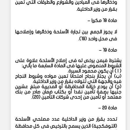
وذخائرها فى الميادين والشوارع والطرقات التي تعين
بقرار من وزير الداخلية.
مادة ١٨ مكررا –
لا يجوز الجمع بين تجارة الأسلحة وذخائرها وإصلاحها
فى محل واحد (١٩).
مادة ١٩ –
يشترط فيمن يرخص له فى إصلاح الأسلحة علاوة على
الشروط المنصوص عليها فى المادة السابعة ما يأتي:
(
ا ) أن يكون محمود السيرة.
(
ب) أن يجتاز بنجاح امتحانا تعين مواده وشروط النجاح
فيه والجهة التي تتولاه بقرار من وزير الداخلية.
(
ج) أن يودع خزانة المحافظة أو المديرية مبلغ عشرين
جنيها بصفة تأمين نقدا أو بكتاب ضمان صادر من بنك
معتمد أو تأمين من إحدى شركات التأمين (٢٠).
مادة ٢٠ –
تحدد بقرار من وزير الداخلية عدد مصلحي الأسلحة
(التوفكجية) الذين يسمح بالترخيص فى كل محافظة