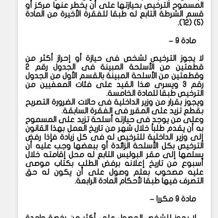
المسموح الترخيص بحيازتها على أن يخطر عنها مركز أو
قسم الشرطة التابع له طبقا للفقرة الأخيرة من المادة
(٥) (١٢).
مادة ٩ –
لا يجوز الترخيص لشخص فى حيازة أو إحراز أكثر من
قطعتين من الأسلحة المبينة فى الجدول رقم ٢
وقطعتين من الأسلحة المبينة بالقسم الأول من الجدول
رقم ٣ ويسرى هذا القيد على فئات المعفيين من
الترخيص طبقا للمادة الخامسة.
ويجوز بقرار من وزير الداخلية فى حالات الضرورة التصريح
بقطع تزيد على المقرر فى الفقرة السابقة.
وعلى من يوجد فى حيازته أسلحة تزيد على المسموح
به أن يقدم طلباً خلال شهر من تاريخ العمل بهذا القانون
إلى وزير الداخلية للترخيص له فى كل زيادة فإذا رفض
الترخيص بكل الأسلحة الزائدة أو ببعضها وجب عليه أن
يسلمها إلى مقر البوليس التابع له محل إقامته خلال
أسبوع من تاريخ إعلانه برفض الطلب بكتاب موصى
عليه مصحوب بعلم وصول على أن يكون له حق
التصرف فيها طبقا لأحكام المادة الرابعة.
مادة ٩ مكررا –
لا يجوز للشخص الحصول على أكثر من رخصة واحدة