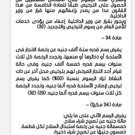
الحصول على الترخيص طبقًا للمادة الخامسة من هذا
القانون عدا من يصدر بإعفائهم منها قرار من وزير
الداخلية.
ويجوز بقرار من وزير الداخلية إعفاء من يؤدى خدمات
للأمن العام من رسوم الترخيص والتجديد. (٣٢)
مادة ٣٤ –
يفرض رسم قدره ستة آلاف جنيه عن رخصة الاتجار فى
الأسلحة أو ذخائرها أو صنعها، وتجدد الرخصة كل ثلاث
سنوات برسم قدره خمسة آلاف جنيه، وفى حالة
قيام أحد التجار المرخص لهم بترخيص محل آخر عن ذات
النشاط تزاد الرسوم بنسبة (٥٠%) كما يفرض رسم
ترخيص لإصلاح الأسلحة قدره ألفا جنيه، وتجدد الرخصة
كل ثلاث سنوات برسم قدره ألفا جنيه. (٢٩) (٣٢)
مادة (٣٤ مكررًا) –
يفرض الرسم الآتي على ما يلي:
مائة جنيه عن تصريح شراء سلاح.
خمسمائة جنيه عن رخصة استبدال السلاح لكل قطعة.
خمسون جنيهًا عن تصريح شراء ذخيرة.