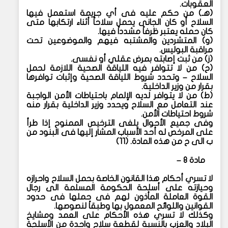
العقوبات.
(
هـ) من حكم عليه فى أي جريمة استعمل فيها
السلاح أو كان الجانى يحمل سلاحاً أثناء ارتكابها متى
كان حمله يعتبر ظرفاً مشدداً فيها.
(
و) المتشردين والمشتبه فيهم والموضوعين تحت
مراقبة البوليس.
(
ز) من ثبت إصابته بمرض عقلي أو نفسى.
(
ح) من لا تتوافر فيه اللياقة الصحية اللازمة لحمل
السلاح – وتحدد شروط اللياقة الصحية وإثبات توافرها
بقرار من وزير الداخلية.
(
ط) من لا يتوافر لديه الإلمام باحتياطات الأمن الواجبة
عند التعامل مع السلاح ويحدد وزير الداخلية بقرار منه
شروط احتياطات الأمن.
وفى جميع الأحوال يلغى الترخيص الممنوح إذا طرأ
على المرخص له أحد الأسباب المشار إليها فى البنود من
ب الى ح من هذه المادة. (١١)
مادة ٨ –
لا تسري أحكام هذا القانون الخاصة بحمل السلاح واحرازه
وحيازته على أسلحة الحكومة المسلمة الى رجال
القوة العاملة المأذون لهم فى حملها فى حدود
القوانين واللوائح المعمول بها وطبقاً لنصوصها.
وكذلك لا تسري هذه الأحكام على العمد ومشايخ
البلاد والعزب بالنسبة لقطعة سلاح واحدة من الأسلحة