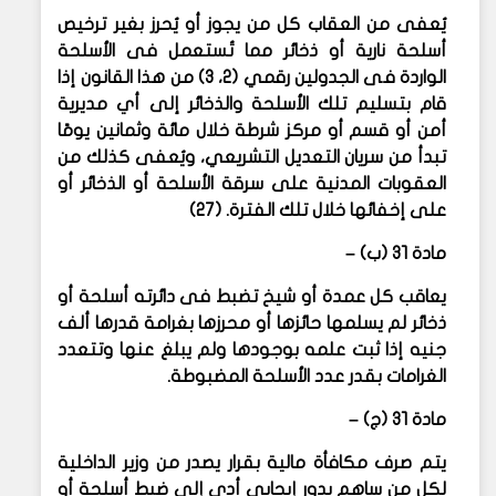
يُعفى من العقاب كل من يجوز أو يُحرز بغير ترخيص
أسلحة نارية أو ذخائر مما تُستعمل فى الأسلحة
الواردة فى الجدولين رقمي (٢، ٣) من هذا القانون إذا
قام بتسليم تلك الأسلحة والذخائر إلى أي مديرية
أمن أو قسم أو مركز شرطة خلال مائة وثمانين يومًا
تبدأ من سريان التعديل التشريعي، ويُعفى كذلك من
العقوبات المدنية على سرقة الأسلحة أو الذخائر أو
على إخفائها خلال تلك الفترة. (٢٧)
مادة ٣١ (ب) –
يعاقب كل عمدة أو شيخ تضبط فى دائرته أسلحة أو
ذخائر لم يسلمها حائزها أو محرزها بغرامة قدرها ألف
جنيه إذا ثبت علمه بوجودها ولم يبلغ عنها وتتعدد
الغرامات بقدر عدد الأسلحة المضبوطة.
مادة ٣١ (ج) –
يتم صرف مكافأة مالية بقرار يصدر من وزير الداخلية
لكل من ساهم بدور إيجابي أدى إلى ضبط أسلحة أو