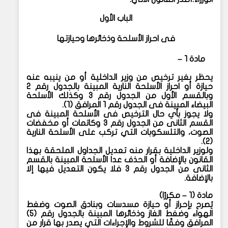
الباب الأول
فى احراز الأسلحة وذخائرها وحيازتها
مادة ١ –
يحظر بغير ترخيص من وزير الداخلية أو من ينيبه عنه
حيازة أو احراز الأسلحة النارية المبينة بالجدول رقم ٢
وبالقسم الأول من الجدول رقم ٣ وكذلك الأسلحة
البيضاء المبينة فى الجدول رقم ١ المرافق (١).
ولا يجوز بأي حال الترخيص فى الأسلحة المبينة فى
القسم الثانى من الجدول رقم ٣ وكاتمات أو مخفضات
الصوت، والتلسكوبات التي تركب على الأسلحة النارية
(٢).
ولوزير الداخلية بقرار منه تعديل الجداول الملحقة بهذا
القانون بالإضافة أو الحذف عدا الأسلحة المبينة بالقسم
الثانى من الجدول رقم ٣ فلا يكون التعديل فيها إلا
بالإضافة.
مادة (١ – مكررًا)
يُصرح بإحراز أو حيازة مسدسات وبنادق الصوت وضغط
الهواء وضغط الغاز وذخائرها المبينة بالجدول رقم (٥)
المرافق وفقًا للشروط والإجراءات التي يصدر بها قرار من