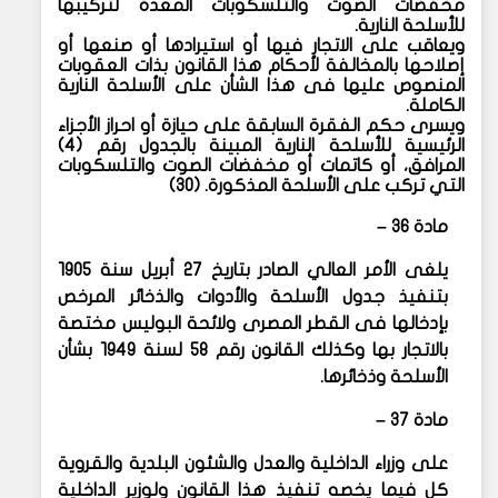
مخفضات الصوت والتلسكوبات المعدة لتركيبها
للأسلحة النارية.
ويعاقب على الاتجار فيها أو استيرادها أو صنعها أو
إصلاحها بالمخالفة لأحكام هذا القانون بذات العقوبات
المنصوص عليها فى هذا الشأن على الأسلحة النارية
الكاملة.
ويسرى حكم الفقرة السابقة على حيازة أو احراز الأجزاء
الرئيسية للأسلحة النارية المبينة بالجدول رقم (٤)
المرافق، أو كاتمات أو مخفضات الصوت والتلسكوبات
التي تركب على الأسلحة المذكورة. (٣٠)
مادة ٣٦ –
يلغى الأمر العالي الصادر بتاريخ ٢٧ أبريل سنة ١٩٠٥
بتنفيذ جدول الأسلحة والأدوات والذخائر المرخص
بإدخالها فى القطر المصرى ولائحة البوليس مختصة
بالاتجار بها وكذلك القانون رقم ٥٨ لسنة ١٩٤٩ بشأن
الأسلحة وذخائرها.
مادة ٣٧ –
على وزراء الداخلية والعدل والشئون البلدية والقروية
كل فيما يخصه تنفيذ هذا القانون ولوزير الداخلية