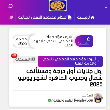
الرئيسية
أحكام محكمة النقض الجنائية
أحكام
أشرف فؤاد حماد
محاكم
المحامي بالنقض والادارية
ودوائر
الرئيسية
العليا
أشرف فؤاد حماد المحامي بالنقض
التعليقات
والادارية العليا
رول جنايات أول درجة ومستأنف
شمال وجنوب القاهرة لشهر يونيو
2025
المؤلف
People/Law الناس والقانون