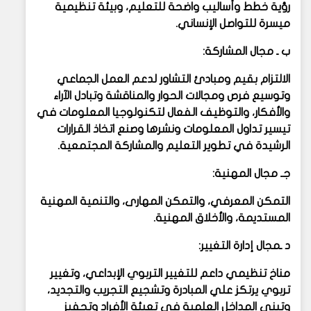
رؤية خطط وأساليب واضحة للتعليم، وبيئة تنظيمية
ميسرة للتواصل الإنساني.
ب ـ مجال المشاركة:
الالتزام بقيم ومبادئ التشاور لدعم العمل الجماعي
وتوسيع فرص ومجالات الحوار والمناقشة وتبادل الآراء
والأفكار، والتوظيف الفعال لتكنولوجيا المعلومات في
تيسير تداول المعلومات ونشرها وصنع اتخاذ القرارات
الرشيدة في تطوير التعليم والمشاركة المجتمعية.
جـ مجال المهنية:
التمكن المعرفي، والتمكن المهارى، والتنمية المهنية
المستديمة، والأخلاق المهنية.
د ـمجال إدارة التغيير:
مناخ تنظيمي داعم للتغيير التربوي الإبداعي، وتغيير
تربوي يرتكز علي المبادرة وتشجيع التجريب والتجديد،
وتبني المداخل العلمية في تعبئة الأفراد وتحفيز