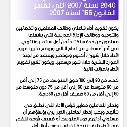
2840 لسنة 2007 التي تفسر
القانون 155 لسنة 2007
يكون تقويم أداء شاغلي وظائف المعلمين والأخصائيين
والتوجيه ووظائف الإدارة المدرسية التي يشغلها
معلمون عن مدة سنة تبدأ من أول سبتمبر وتنتهي
في آخر أغسطس من العام التالي ويوضع تقرير تقويم
الأداء خلال شهري أكتوبر ونوفمبر ويعتمد من لجنة
الموارد البشرية خلال شهر ديسمبر.. ويكون تقرير تقويم
الأداء بالمراتب الآتية:
كفء من 90 إلي 100 فوق المتوسط من 75 إلي أقل
من 90 متوسط من 60 إلي أقل من 75 دون متوسط من
50 إلي أقل من 60 ضعيف أقل من 50درجة.
وتعلن للعاملين معايير قياس الأداء التي تطبق في
شأنهم ويجب إخطار العاملين الذين يري رؤساؤهم أن
مستوي أدائهم دون المتوسط أو ضعيف بأوجه النقص
في الأداء طبقا لنتيجة القياس الدوري أولا بأول.