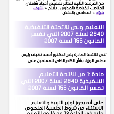
من المرحلة الثانية للكادر تخفيض أعداد شاغلي
المناصب القيادية بالمدارس .. بقلم «
أشرف
فؤاد
» المحامي بالنقض.
التعليم ونص للائحتة التنفيذية
2840 لسنة 2007 التي تفسر
القانون 155 لسنة 2007
تنص اللائحة الصادرة بقرر الدكتور أحمد نظيف رئيس
مجلس الوزراء بشأن الكادر الخاص للمعلمين علي
مادة :1 من
للائحة التعليم
التنفيذية 2840 لسنة 2007 التي
تفسر القانون 155 لسنة 2007
على أنه يجوز لوزير التربية والتعليم
الاستثناء من شروط الجنسية المنصوص
عليه في المادة 72 من قانون التعليم