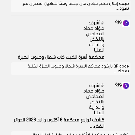
صيغة إعلان حكم غيابي في جنحة وفقًا للقانون المصري مع
نموذ…
أشرف
فؤاد حماد
المحامي
بالنقض
والادارية
العليا
محكمة أسرة الكيت كات شمال وجنوب الجيزة
QR code باركود محاكم الاسرة شمال وجنوب الجيزة الكلية
بمحك…
أشرف
فؤاد حماد
المحامي
بالنقض
والادارية
العليا
كشف توزيع محكمة 6 أكتوبر وزايد 2026 الدوائر
القض…