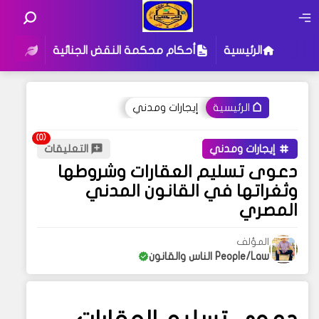
الرئيسية
أحكام محكمة النقض الجنائية
أحكام
إيجارات ومدني
الرئيسية
إيجارات ومدني
التعليقات
دعوى تسليم العقارات وشروطها
وثغراتها في القانون المدني
المصري
المؤلف
People/Law الناس والقانون