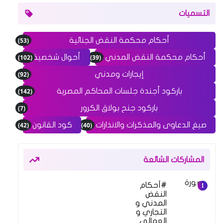
التسميات
(53)
أحكام محكمة النقض الجنائية
(102)
(39)
أحكام محكمة النقض المدني
أحوال شخصية
(92)
إيجارات ومدني
(142)
باركود أجندة جلسات المحاكم المصرية
(7)
باركود جنح بولاق الكرور
(42)
(40)
صيغ الدعاوى والمذكرات والانذارات
كود القانون
المشاركات الشائعة
أحكام
النقض
المدني و
التجاري و
العمالي