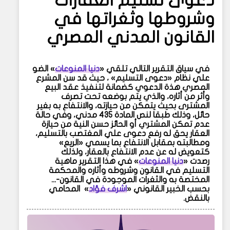
دعوى تسليم العقارات
وشروطها وثغراتها في
القانون المدني المصري
في سياق التقرير التالي تلقي «
دنيا المنوعات
» الضو
علي نظام «دعوى التسليم» ، حيث
قد سن المشرع
المصري هذة الدعوي
كضمانة لتنفيذ عقد البيع
وأثر من أثاره، والذي يتم بوضعه تحت تصرف
المشترى بحيث يتمكن من حيازته، والانتفاع به بغير
حائل، وذلك طبقا لنص المادة 435 مدني، وفي حالة
عدم تمكن المشتري أو الحائز حسن النية من حيازة
العقار يحق له رفع دعوى علي المغتصب بالتسليم،
ومطالبته بمقابل الانتفاع بما يسمي «الريع»
كتعويض له عن عدم الانتفاع بالعقار، ولذلك
رصدت
«
دنيا المنوعات
»
في هذا التقرير ماهية
التسليم في القانون وشروطه وأثاره والمحكمة
المختصة به والثغرات الموجودة في القانون-
...
بحسب الخبير القانوني «
اشرف فؤاد
» المحامي
بالنقض.