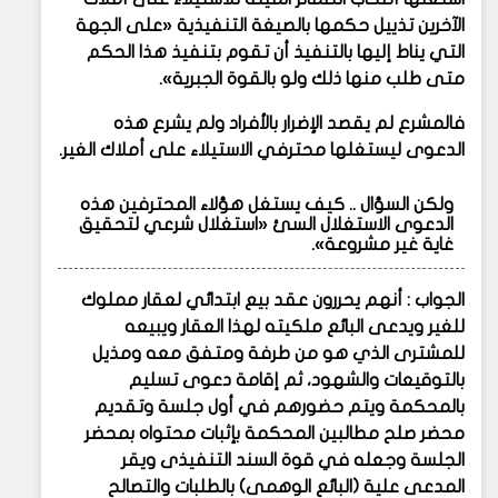
الآخرين تذييل حكمها بالصيغة التنفيذية «على الجهة
التي يناط إليها بالتنفيذ أن تقوم بتنفيذ هذا الحكم
متى طلب منها ذلك ولو بالقوة الجبرية».
فالمشرع لم يقصد الإضرار بالأفراد ولم يشرع هذه
الدعوى ليستغلها محترفي الاستيلاء على أملاك الغير.
ولكن السؤال .. كيف يستغل هؤلاء المحترفين هذه
الدعوى الاستغلال السئ «استغلال شرعي لتحقيق
غاية غير مشروعة».
الجواب : أنهم يحررون عقد بيع ابتدائي لعقار مملوك
للغير ويدعى البائع ملكيته لهذا العقار ويبيعه
للمشترى الذي هو من طرفة ومتفق معه ومذيل
بالتوقيعات والشهود، ثم إقامة دعوى تسليم
بالمحكمة ويتم حضورهم في أول جلسة وتقديم
محضر صلح مطالبين المحكمة بإثبات محتواه بمحضر
الجلسة وجعله في قوة السند التنفيذى ويقر
المدعى علية (البائع الوهمى) بالطلبات والتصالح