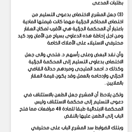
بطلبات المدعى
(3) جعل المشرع الاختصاص بدعوى التسليم من
اختصاص المحاكم الجزئية مهما كانت قيمتها المادية
باعتبار أن المحكمة الجزئية هي الأقرب لمكان العقار
ومن اجل إحاطة هذه الدعاوى بسياج من الأمان ورد كيد
محترفي الاستيلاء على الأملاك الخاصة
وأن نقد البعض وعلى رأسهم د. فتحي والى جعل
الاختصاص بدعاوى التسليم إلى المحكمة الجزئية
وكذلك د. احمد المليجى ومردهم حداثة القاضي
الجزئي وازدحامه بالعمل وقد يكون قيمة العقار
بالملايين .
ولكن يلاحظ أن المشرع جعل الطعن بالاستئناف في
دعوى التسليم إلى محكمة الاستئناف وليس
المحكمة الابتدائية طبقا للمادة 48 مرافعات مما فتح
الباب إلى الطعن عليها بالنقض
وبتلك الضوابط سد المشرع الباب على محترفي