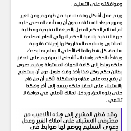
وموافقته على التسليم .
ويتم عمل أشكال وقف تنفيذ من طرفهم ومن الغير
ومرور ميعاد الاستئناف بدون أن يستأنف المدعى عليه
ثم استلام الحكم المذيل بالصيغة التنفيذية ومطالبة
جهة التنفيذ بتنفيذ الحكم النهائي الصادر لمصلحة
المشترى وتسليمه العقار وكلها إجراءات قانونية
سليمة، كل هذا والمالك الأصلي لا يعلم بما يحدث
ويفاجأ بالحكم واستيلاء أشخاص لا يعرفهم على العقار
ملكه ويلجا إلى كافة الجهات المسئولة ويقيم دعوى
بطلان حكم وكل هذا يأخذ وقت طويل دون أن يستطيع
ان يضع يده على عقاره والمشكلة الأكبر أن من قام
بالاستيلاء على العقار ملكه يبيعه إلى أخر وهكذا
حتى يتوه الحق ويدخل المالك الأصلي في دوامة لا
تنتهي .
وقد فطن المشرع إلى هذه الألاعيب من
محترفي الاستيلاء على أملاك الغير وعدل
دعوى التسليم ووضع لها ضوابط فى