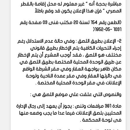
مباشرة بحجة أنه " غير معلوم له محل إقامة بالقطر
المصري " فإن هذا الإعلان يكون قد وقع باطلاً
(الطعن رقم 154 لسنة 20 مكتب فنى 03 صفحة رقم
1031 -05-1952(
2- الإعلان بطريق اللصق : وفي حالة عدم الاستدلال رغم
إجراء التحريات الكافية يتم الإخطار بطريق قانوني
مختلف هو اللصق ، فقد أوجب المشرع أن يتم الإخطار
عن طريق الوحدة المحلية المختصة بطريق اللصق في
مكان ظاهر بواجهة العقار وفي مقر الشرطة الواقع
في دائرتها العقار وفي مقر عمدة الناحية ولوحة
الإعلانات في مقر الوحدة المحلية المختصة .
والنصوص التي علقت علي موضع اللصق هي :
مادة 381 مرافعات وتنص : يجوز أن يعهد إلى رجال الإدارة
المحليين بلصق الإعلانات فيما عدا ما يجب وضعه منها
فى لوحة المحكمة .