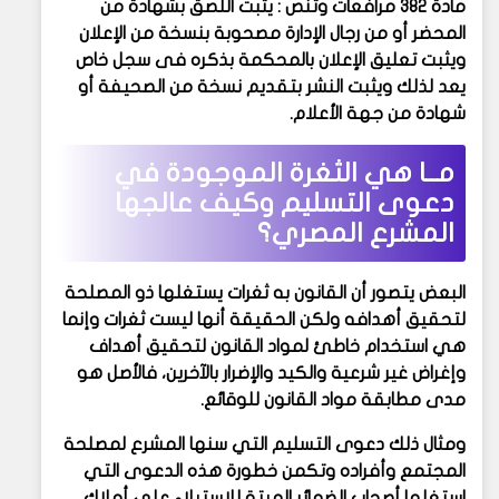
مادة 382 مرافعات وتنص : يثبت اللصق بشهادة من
المحضر أو من رجال الإدارة مصحوبة بنسخة من الإعلان
ويثبت تعليق الإعلان بالمحكمة بذكره فى سجل خاص
يعد لذلك ويثبت النشر بتقديم نسخة من الصحيفة أو
شهادة من جهة الأعلام.
مــا هي الثغرة الموجودة في
دعوى التسليم وكيف عالجها
المشرع المصري؟
البعض يتصور أن القانون به ثغرات يستغلها ذو المصلحة
لتحقيق أهدافه ولكن الحقيقة أنها ليست ثغرات وإنما
هي استخدام خاطئ لمواد القانون لتحقيق أهداف
وإغراض غير شرعية والكيد والإضرار بالآخرين، فالأصل هو
مدى مطابقة مواد القانون للوقائع.
ومثال ذلك دعوى التسليم التي سنها المشرع لمصلحة
المجتمع وأفراده وتكمن خطورة هذه الدعوى التي
استغلها أصحاب الضمائر الميتة للاستيلاء على أملاك