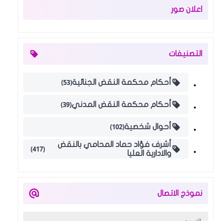
اعلان صور
التصنيفات
(53)
أحكام محكمة النقض الجنائية
(39)
أحكام محكمة النقض المدني
(102)
أحوال شخصية
أشرف فؤاد حماد المحامي بالنقض
(417)
والادارية العليا
نموذج الاتصال