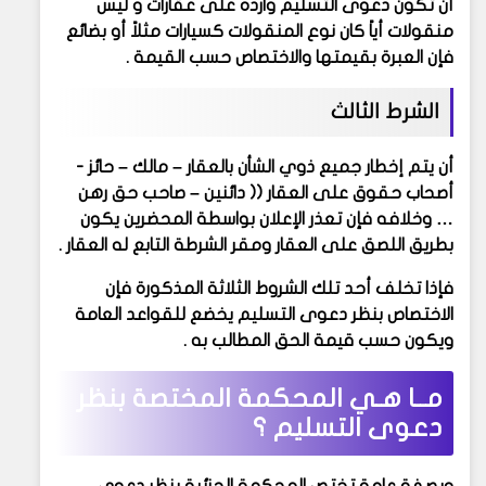
أن تكون دعوى التسليم وارده على عقارات و ليس
منقولات أياً كان نوع المنقولات كسيارات مثلاً أو بضائع
فإن العبرة بقيمتها والاختصاص حسب القيمة .
الشرط الثالث
أن يتم إخطار جميع ذوي الشأن بالعقار – مالك – حائز -
أصحاب حقوق على العقار (( دائنين – صاحب حق رهن
… وخلافه فإن تعذر الإعلان بواسطة المحضرين يكون
بطريق اللصق على العقار ومقر الشرطة التابع له العقار .
فإذا تخلف أحد تلك الشروط الثلاثة المذكورة فإن
الاختصاص بنظر دعوى التسليم يخضع للقواعد العامة
ويكون حسب قيمة الحق المطالب به .
مــا هـي المحكمة المختصة بنظر
دعوى التسليم ؟
وبصفة عامة تختص المحكمة الجزئية بنظر دعوى