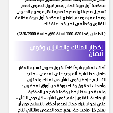
محكمة أول درجة الصادر بعدم قبول الدعوى لعدم
تسجيل صحيفتها صحيح تصديه لنظر موضوع الدعوى
وفصله فيه وعدم إعادتها لمحكمة أول درجة مخالفة
للقانون وخطأ فى تطبيقه . علة ذلك .
( الطعنان رقما 829، 1180 لسنة 69ق جلسة 13/6/2000)
إخطار الملاك والحائزين وذوي
الشأن
أضاف المشرع شرطاً خاصاً لقبول دعوى تسليم العقار
حاصل هذا الشرط أنه يجب علي المدعي – طالب
التسليم - إخطار ذوى الشأن من الملاك والحائزين
وأصحاب الحقوق وذلك بورقة من أوراق المحضرين ؛
والغاية من هذا الإخطار وكما يتضح من المذكرة
الإيضاحية للقانون إعلام ذوى الشأن – كل ذوي الشأن –
علي نحو لا يترك مجالاً لصدور أحكام بالتسليم دون أن
يعلم كل صاحب حق برفع هذه الدعوى وبالتالي تتاح