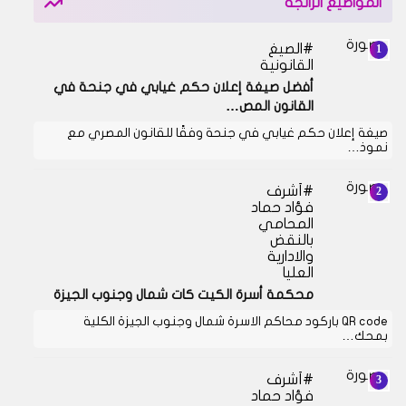
المواضيع الرائجة
الصيغ
القانونية
أفضل صيغة إعلان حكم غيابي في جنحة في
القانون المص…
صيغة إعلان حكم غيابي في جنحة وفقًا للقانون المصري مع
نموذ…
أشرف
فؤاد حماد
المحامي
بالنقض
والادارية
العليا
محكمة أسرة الكيت كات شمال وجنوب الجيزة
QR code باركود محاكم الاسرة شمال وجنوب الجيزة الكلية
بمحك…
أشرف
فؤاد حماد