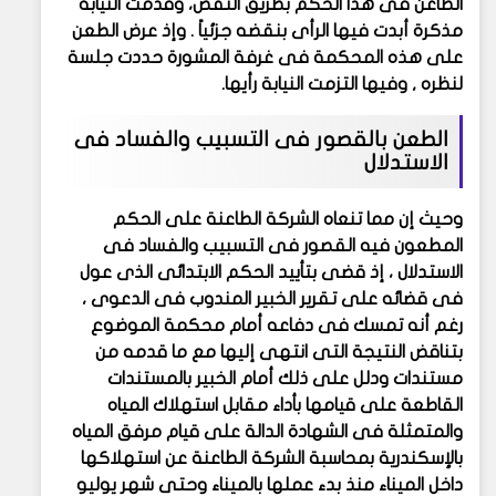
الطاعن فى هذا الحكم بطريق النقض، وقدمت النيابة
مذكرة أبدت فيها الرأى بنقضه جزئياً . وإذ عرض الطعن
على هذه المحكمة فى غرفة المشورة حددت جلسة
لنظره , وفيها التزمت النيابة رأيها.
الطعن بالقصور فى التسبيب والفساد فى
الاستدلال
وحيث إن مما تنعاه الشركة الطاعنة على الحكم
المطعون فيه القصور فى التسبيب والفساد فى
الاستدلال ، إذ قضى بتأييد الحكم الابتدائى الذى عول
فى قضائه على تقرير الخبير المندوب فى الدعوى ،
رغم أنه تمسك فى دفاعه أمام محكمة الموضوع
بتناقض النتيجة التى انتهى إليها مع ما قدمه من
مستندات ودلل على ذلك أمام الخبير بالمستندات
القاطعة على قيامها بأداء مقابل استهلاك المياه
والمتمثلة فى الشهادة الدالة على قيام مرفق المياه
بالإسكندرية بمحاسبة الشركة الطاعنة عن استهلاكها
داخل الميناء منذ بدء عملها بالميناء وحتى شهر يوليو