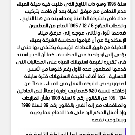
سنة ١٩٩٥ وهو ذات التاريخ الذى طلبت فيه هيئة الميناء
عدم التعامل مع مرفق المياة بعد أن قامت بتركيب
عداد خاص بالشركة الطاعنة ومحاسبته من هذا التاريخ ،
والخطاب المؤرخ ٥ / ١٢ / ١٩٩٥ الصادر من المطعون
ضدهما الأول والثانى موجه إلى مرفق ميناء
الإسكندرية من أن قيامها بمحاسبة الشركة بميناء
الدخيلة عن طريق العدادات الرئيسية يكتفى بها حتى لا
يؤدى إلى ازدواجية فى المحاسبة , كما أن الخبير استند
فى تقريره لقيمة استهلاك المياه على المطالبات التى
قدمها المطعون ضده الأول رغم خلوها من الأسس
الحسابية ، كما أضاف لقيمة الاستهلاك فترة سابقة
لصدور ترخيص الشركة بالعمل فى الميناء ، فضلاً عن
إضافته لنسبة ٢٠% كمصاريف إدارية إعمالاً لنص المادتين
١٠٤ ، ١٠٥ من القانون رقم ٩ لسنة ١٩٨٣ بشأن المزايدات
والمناقصات مع إنه ألغى بالقانون رقم ٨٩ لسنة ١٩٩٨
وإذ أغفل الحكم الرد على هذا الدفاع مما يعيبه
ويستوجب نقضه .