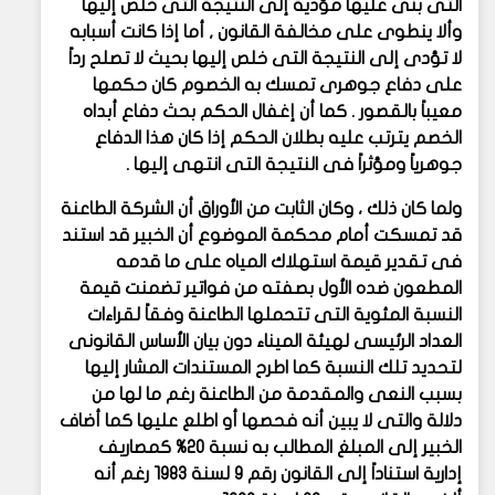
التى بنى عليها مؤدية إلى النتيجة التى خلص إليها
وألا ينطوى على مخالفة القانون , أما إذا كانت أسبابه
لا تؤدى إلى النتيجة التى خلص إليها بحيث لا تصلح رداً
على دفاع جوهرى تمسك به الخصوم كان حكمها
معيباً بالقصور . كما أن إغفال الحكم بحث دفاع أبداه
الخصم يترتب عليه بطلان الحكم إذا كان هذا الدفاع
جوهرياً ومؤثراً فى النتيجة التى انتهى إليها .
ولما كان ذلك ، وكان الثابت من الأوراق أن الشركة الطاعنة
قد تمسكت أمام محكمة الموضوع أن الخبير قد استند
فى تقدير قيمة استهلاك المياه على ما قدمه
المطعون ضده الأول بصفته من فواتير تضمنت قيمة
النسبة المئوية التى تتحملها الطاعنة وفقاً لقراءات
العداد الرئيسى لهيئة الميناء دون بيان الأساس القانونى
لتحديد تلك النسبة كما اطرح المستندات المشار إليها
بسبب النعى والمقدمة من الطاعنة رغم ما لها من
دلالة والتى لا يبين أنه فحصها أو اطلع عليها كما أضاف
الخبير إلى المبلغ المطالب به نسبة ٢٠% كمصاريف
إدارية استناداً إلى القانون رقم ٩ لسنة ١٩٨٣ رغم أنه