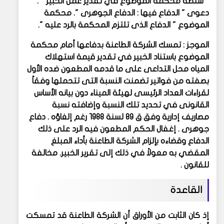
" سلطة محكمة الموضوع في تقدير عمل الخبير " .
دعوى " الدفاع فيها : الدفاع الجوهرى ". محكمة
الموضوع " الدفاع الذى تلتزم المحكمة بالرد عليه ".
الموجز : تمسك الشركة الطاعنة بدفاعها أمام محكمة
الموضوع باستناد الخبير في تقدير قيمة استهلاك
المياه محل التداعى على ما قدمه المطعون ضده الأول
بصفته من فواتير تضمنت النسبة التى تتحملها وفقاً
لقراءات العداد الرئيسى لهيئة الميناء دون بيانه الأساس
القانونى في تحديد تلك النسبة وإضافته نسبة
مصاريف إدارية وفق ق ٨٩ لسنة ١٩٨٨ رغم إلغاؤه . دفاع
جوهرى . إغفال الحكم المطعون فيه الرد على ذلك
الدفاع وقضاءه بإلزام الشركة الطاعنة بأداء المبلغ
المقضي به معولاً في ذلك إلى تقرير الخبير. مخالفة
للقانون .
القاعدة
إذ كان الثابت من الأوراق أن الشركة الطاعنة قد تمسكت