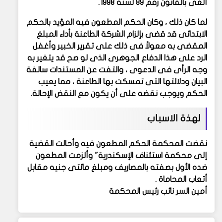
ألغى بالقانون رقم ٨٩ لسنة ١٩٩٨.
لما كان ذلك ، وكان الحكم المطعون فيه المؤيد بالحكم
الابتدائى قد قضى بإلزام الشركة الطاعنة بأداء المبلغ
المقضى به معولاً فى ذلك على تقرير الخبير وأغفل
الرد على هذا الدفاع الجوهرى الذى لو صح قد يتغير به
وجه الرأى فى الدعوى ، والتفت عن المستندات سالفة
البيان ودلالتها التى تمسكت بها الطاعنة ، مما يعيب
الحكم ويوجب نقضه على أن يكون مع النقض الإحالة.
لهذة الاسباب
نقضت المحكمة الحكم المطعون فيه وأحالت القضية
إلى محكمة استئناف الإسكندرية" وألزمت المطعون
ضده الأول بصفته بالمصاريف ومبلغ مائتى جنيه مقابل
أتعاب المحاماة .
أمين السر نائب رئيس المحكمة