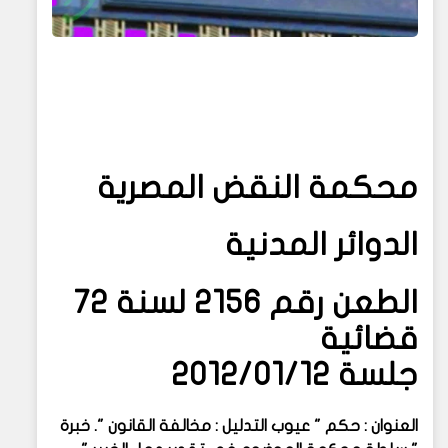
محكمة النقض المصرية
الدوائر المدنية
الطعن رقم ٢١٥٦ لسنة ٧٢
قضائية
جلسة ٢٠١٢/٠١/١٢
العنوان : حكم " عيوب التدليل : مخالفة القانون ". خبرة