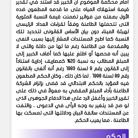
أمام محكمة الموضوع أن الخبير قد استند في تقدير
قيمة استهلاك المياه على ما قدمه المطعون ضده
الأول بصفته من فواتير تضمنت قيمة النسبة المئوية
التى تتحملها الطاعنة وفقاً لقراءات العداد الرئيسى
لهيئة الميناء دون بيان الأساس القانونى لتحديد تلك
النسبة كما اطرح المستندات المشار إليها بسبب النعى
والمقدمة من الطاعنة رغم ما لها من دلالة والتى لا
يبين أنه فحصها أو اطلع عليها كما أضاف الخبير إلى
المبلغ المطالب به نسبة ٢٠% كمصاريف إدارية استناداً
إلى القانون رقم ٩ لسنة ١٩٨٣ رغم أنه ألغى بالقانون
رقم ٨٩ لسنة ١٩٩٨ . لما كان ذلك ، وكان الحكم المطعون
فيه المؤيد بالحكم الابتدائي قد قضى بإلزام الشركة
الطاعنة بأداء المبلغ المقضي به معولاً في ذلك على
تقرير الخبير وأغفل الرد على هذا الدفاع الجوهرى الذى
لو صح قد يتغير به وجه الرأى في الدعوى ، والتفت
عن المستندات سالفة البيان ودلالتها التى تمسكت بها
الطاعنة ، مما يعيب الحكم.
الحكم