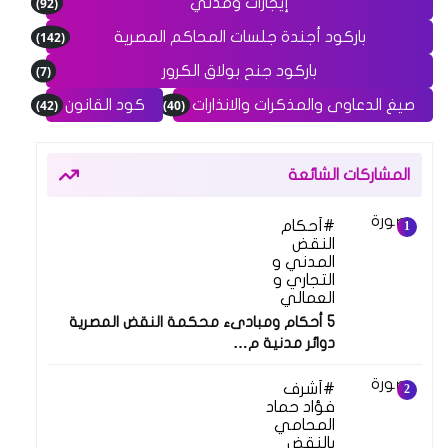
(92)
إيجارات ومدني
(142)
باركود أجندة جلسات المحاكم المصرية
(7)
باركود جنح بولاق الكرور
(42)
(40)
صيغ الدعاوى والمذكرات والانذارات
كود القانون
المشاركات الشائعة
أحكام
النقض
المدني و
التجاري و
العمالي
5 أحكام ومبادىء محكمة النقض المصرية
دوائر مدنية م…
أشرف
فؤاد حماد
المحامي
بالنقض