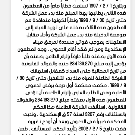
وبتاريخ ١ / ٢ / ١٩٩٧ تسلمت خطاباً صادراً من المطعون
ضده الثانى يطالبها بهذا المبلغ منذ بدء عمل الشركة
حتى تاريخ ٣٠ / ٩ / ١٩٩٦ ونظراً لكونها متعاقدة مع
المطعون ضده الثالث بصفته على توريد المياه إلى
صومعة الدخيلة منذ بدء عمل الشركة وأداء مقابل
الاستهلاك بموجب فواتير مسددة لمرفق ميناء
الإسكندرية ومن ثم فقد أقام الدعوى , وجه المطعون
ضده الأول بصفته طلباً عارضاً بإلزام الطاعن بصفته بأن
يؤدى إليه مبلغ ٢٣٤١٣٣.٢٧٠ جنيه والفوائد القانونية
من تاريخ المطالبة حتى السداد كمقابل استهلاك
الشركة الطاعنة للمياه منذ بدء التشغيل حتى تاريخ ٣٠ /
٩ / ١٩٩٦ . حكمت محكمة أول درجة برفض الدعوى
الأصلية وفى الطلب العارض بإلزام الطاعنة بأن تؤدى
للمطعون ضده الأول بصفته مبلغ ٢٣٤١٣٣.٢٧٠ والفوائد
القانونية . استأنفت الشركة الطاعنة هذا الحكم
بالاستئناف رقم ٣٢٠٧ لسنة ٥٧ ق الإسكندرية ، وندبت
المحكمة خبيراً فى الدعوى وبعد أن أودع تقريره
قضت بتاريخ ٥ / ٢ / ٢٠٠٢ بتأييد الحكم المستأنف . طعن