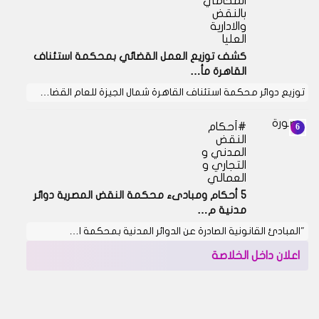
المحامي
بالنقض
والادارية
العليا
كشف توزيع العمل القضائي بمحكمة استئناف
القاهرة مأ…
توزيع دوائر محكمة استئناف القاهرة شمال الجيزة للعام القضا…
أحكام
النقض
المدني و
التجاري و
العمالي
5 أحكام ومبادىء محكمة النقض المصرية دوائر
مدنية م…
"المبادئ القانونية الصادرة عن الدوائر المدنية بمحكمة ا…
اعلان داخل الخلاصة