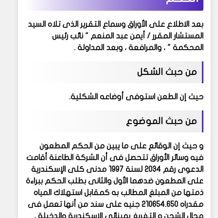
بعد الاطلاع على الأوراق وسماع التقرير الذى تلاه السيد
المستشار المقرر / أيمن عبد المنعم " نائب رئيس
المحكمة " ، والمرافعة ، وبعد المداولة .
من حبث الشكل
حيث إن الطعن استوفى أوضاعه الشكلية.
من حبث الموضوع
و حيث إن الوقائع على ما يبين من الحكم المطعون
فيه وسائر الأوراق تتحصل فى أن الشركة الطاعنة أقامت
الدعوى رقم ٢٠٣٤ لسنة ١٩٩٧ مدنى كلى الإسكندرية
على المطعون ضدهما الأول والثانى بطلب الحكم ببراءة
ذمتها من المبلغ المطالب به كمقابل استهلاك المياه
مقدراه ٢١٠٦٥٤.٦٥٠ جنيه على سند من أنها تعمل فى
مجال الشحن و التفريغ بمينائى الإسكندرية والدخيلة ,