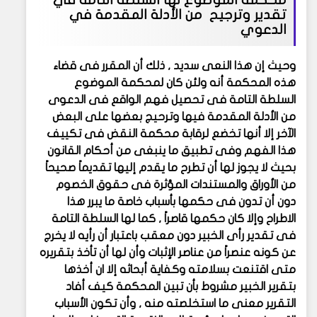
محكمة الموضوع لها السلطة التامة في
تقدير وترجيح من الأدلة المقدمة في
الدعوي
وحيث إن هذا النعى سديد , ذلك أن المقرر فى قضاء
هذه المحكمة أنه ولئن كان لمحكمة الموضوع
السلطة التامة فى تحصيل فهم الواقع فى الدعوى
من الأدلة المقدمة فيها وترحيج بعضها على البعض
الآخر إلا أنها تخضع لرقابة محكمة النقض فى تكييف
هذا الفهم وفى تطبيق ما ينبغى من أحكام القانون
بحيث لا يجوز لها أن تطرح ما يقدم إليها تقديماً صحيحاً
من الأوراق والمستندات المؤثرة فى حقوق الخصوم
دون أن تدون فى حكمها بأسباب خاصة ما يبرر هذا
الاطراح وإلا كان حكمها قاصراً , كما لها السلطة التامة
فى تقدير رأى الخبير دون معقب باعتبار أن رأيه لا يخرج
عن كونه عنصراً من عناصر الإثبات وأن لها أن تأخذ بتقريره
متى اقتنعت بسلامته وكفاية أبحاثه إلا ان أخذها
بتقرير الخبير مشروط بأن تبين المحكمة كيف أفاد
التقرير معنى ما استخلصته منه , وأن تكون الأسباب