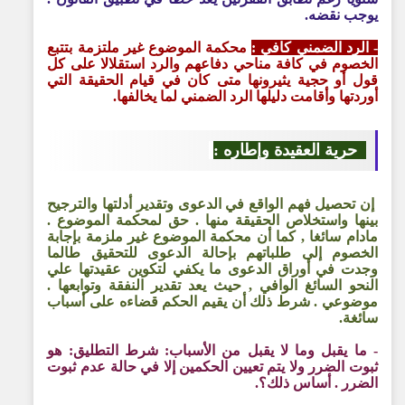
يوجب نقضه.
- الرد الضمني كافي :
محكمة الموضوع غير ملتزمة بتتبع
الخصوم في كافة مناحي دفاعهم والرد استقلالا على كل
قول أو حجية يثيرونها متى كان في قيام الحقيقة التي
أوردتها وأقامت دليلها الرد الضمني لما يخالفها.
حرية العقيدة وإطاره :
إن تحصيل فهم الواقع في الدعوى وتقدير أدلتها والترجيح
بينها واستخلاص الحقيقة منها . حق لمحكمة الموضوع .
مادام سائغا , كما أن محكمة الموضوع غير ملزمة بإجابة
الخصوم إلى طلباتهم بإحالة الدعوى للتحقيق طالما
وجدت في أوراق الدعوى ما يكفي لتكوين عقيدتها علي
النحو السائغ الوافي , حيث يعد تقدير النفقة وتوابعها .
موضوعي . شرط ذلك أن يقيم الحكم قضاءه على أسباب
سائغة.
- ما يقبل وما لا يقبل من الأسباب: شرط التطليق: هو
ثبوت الضرر ولا يتم تعيين الحكمين إلا في حالة عدم ثبوت
الضرر . أساس ذلك؟
.