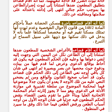
حالة ثبوت الضرر فلا حاجة لتعيينهما. كما أنه أقام قضاءه
بتطليق المطعون ضدها استناداً إلى ثبوت إضرارالطاعن
بها بموجب حكم جنائي انتهى إلى إدانته باعتدائه على
سلامتها ومعاقبته عن ذلك.
كما أنه أقام قضاءه بأجرة
مسكن الحضانة عملاً بأحكام
المادة 148/2 من قانون الأحوال الشخصية وعدم ثبوت أنها
تمتلك مسكناً تقيم فيه أو مخصصاً لسكناها علماً بأنه لا
يدخل في ذلك سكنها مع ذويها على سبيل السماح أو
التبرع .
كما أنه أقام قضاءه
بالأغراض الشخصية للمطعون ضدها
استنادا إلى أن الطاعن نكل عن اليمين التي وجهت إليه
لنفي دعواها بها وعليه فإن الحكم المطعون فيه يكون قد
أحاط بوقائع الدعوى وعرض لما قدم فيها من بينات
ودفوع حيث محصها عن بصر وبصيرة ثم انتهى في شأن
كل باقي أوجه نعي الطاعن إلى ذلك الحكم فإن قضاءه
يكون قد أصاب صحيح القانون والواقع ومن ثم يضحى
النعي عليه من تلك الأوجه لا يعدو أن يكون جدلاً موضوعياً
فيما لمحكمة الموضوع من سلطة تقديرية في موازنة
الأدلة في الدعوى وهو مما لا يجوز إثارته أمام المحكمة
الاتحادية العليا وبناءً على ما تقدم يتعين القضاء بنقض
الحكم المطعون فيه جزئياً في شأن الوجه الأول من أوجه
أسباب الطعن ورفض الطعن فيما عدا ذلك وفق ما سيرد
في المنطوق .