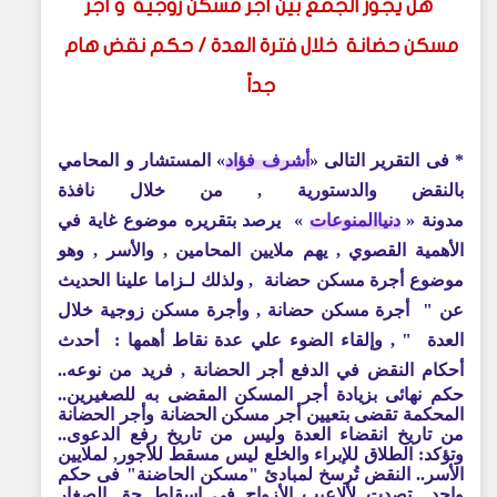
هل يجوز الجمع بين أجر مسكن زوجية و أجر
مسكن حضانة خلال فترة العدة / حكم نقض هام
جداً
* فى التقرير التالى
»
أشرف فؤاد
«
المستشار و
المحامي
بالنقض والدستورية , من خلال نافذة
مدونة
»
دنياالمنوعات
«
يرصد بتقريره موضوع غاية في
الأهمية القصوي , يهم ملايين المحامين , والأسر , وهو
موضوع
أجرة مسكن حضانة
,
ولذلك لـزاما علينا الحديث
عن
"
أجرة مسكن حضانة , و
أجرة مسكن زوجية خلال
العدة
" , وإلقاء الضوء علي عدة نقاط أهمها : أحدث
أحكام النقض في الدفع أجر الحضانة ,
فريد من نوعه..
حكم نهائى بزيادة أجر المسكن المقضى به للصغيرين..
المحكمة تقضى بتعيين أجر مسكن الحضانة وأجر الحضانة
من تاريخ انقضاء العدة وليس من تاريخ رفع الدعوى..
وتؤكد: الطلاق للإبراء والخلع ليس مسقط للأجور, لملايين
الأسر.. النقض تُرسخ لمبادئ "مسكن الحاضنة" فى حكم
واحد.. تصدت لألاعيب الأزواج فى اسقاط حق الصغار