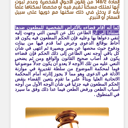
المادة 148/2 من قانون الأحوال الشخصية وعدم ثبوت
أنها تمتلك مسكناً تقيم فيه أو مخصصاً لسكناها علماً
بأنه لا يدخل في ذلك سكنها مع ذويها على سبيل
السماح أو التبرع.
كما أنه أقام قضاءه بالأغراض الشخصية للمطعون ضدها
استنادا إلى أن
الطاعن نكل عن اليمين التي وجهت إليه
لنفي دعواها بها وعليه فإن الحكم المطعون فيه يكون قد
أحاط بوقائع الدعوى وعرض لما قدم فيها من بينات
ودفوع حيث محصها عن بصر وبصيرة ثم انتهى في شأن
كل باقي أوجه نعي الطاعن إلى ذلك الحكم فإن قضاءه
يكون قد أصاب صحيح القانون والواقع ومن ثم يضحى
النعي عليه من تلك الأوجه لا يعدو أن يكون جدلاً موضوعياً
فيما لمحكمة الموضوع من سلطة تقديرية في موازنة
الأدلة في الدعوى وهو مما لا يجوز إثارته أمام المحكمة
الاتحادية العليا وبناءً على ما تقدم يتعين القضاء بنقض
الحكم المطعون فيه جزئياً في شأن الوجه الأول من أوجه
أسباب الطعن ورفض الطعن فيما عدا ذلك وفق ما سيرد
في المنطوق .