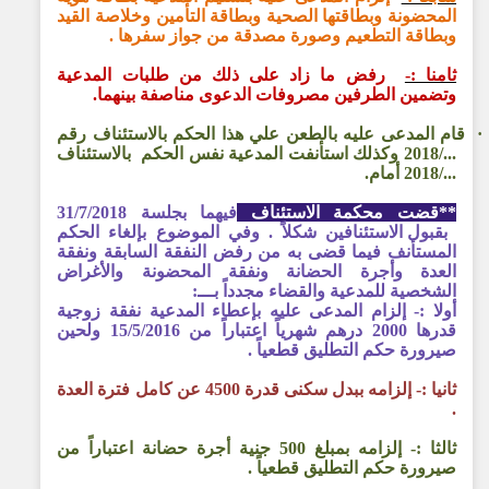
المحضونة وبطاقتها الصحية وبطاقة التأمين وخلاصة القيد
وبطاقة التطعيم وصورة مصدقة من جواز سفرها .
ثامنا :-
رفض ما زاد على ذلك من طلبات المدعية
وتضمين الطرفين مصروفات الدعوى مناصفة بينهما.
·
قام المدعى عليه بالطعن علي هذا الحكم بالاستئناف رقم
.../2018 وكذلك استأنفت المدعية نفس الحكم
بالاستئناف
.../2018 أمام.
**قضت محكمة الاستئناف
فيهما بجلسة 31/7/2018
بقبول الاستئنافين شكلاً . وفي الموضوع بإلغاء الحكم
المستأنف فيما قضى به من رفض النفقة السابقة ونفقة
العدة وأجرة الحضانة ونفقة المحضونة والأغراض
الشخصية للمدعية والقضاء مجدداً بـــ:
أولا :- إلزام المدعى عليه بإعطاء المدعية نفقة زوجية
قدرها 2000 درهم شهرياً اعتباراً من 15/5/2016 ولحين
صيرورة حكم التطليق قطعياً .
ثانيا :- إلزامه ببدل سكنى قدرة 4500 عن كامل فترة العدة
.
ثالثا :- إلزامه بمبلغ 500 جنية أجرة حضانة اعتباراً من
صيرورة حكم التطليق قطعياً .