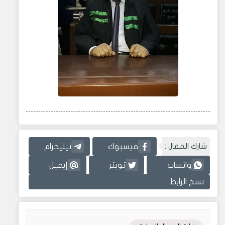
شارك المقال :
فيسبوك
تيليجرام
واتساب
تويتر
إيميل
نسخ الرابط