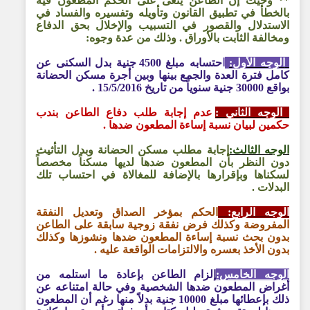
** وحيث إن الطاعن ينعى على الحكم المطعون فيه
بالخطأ في تطبيق القانون وتأويله وتفسيره والفساد في
الاستدلال والقصور في التسبيب والإخلال بحق الدفاع
ومخالفة الثابت بالأوراق . وذلك من عدة وجوه:
الوجه الأول:
ا
حتسابه مبلغ 4500 جنية بدل السكنى عن
كامل فترة العدة والجمع بينها وبين أجرة مسكن الحضانة
بواقع 30000 جنية سنوياً من تاريخ 15/5/2016 .
الوجه الثاني :
عدم إجابة طلب دفاع الطاعن بندب
حكمين لبيان نسبة إساءة المطعون ضدها .
الوجه الثالث:
إجابة مطلب مسكن الحضانة وبدل التأثيث
دون النظر بأن المطعون ضدها لديها مسكناً مخصصاً
لسكناها وبإقرارها بالإضافة للمغالاة في احتساب تلك
البدلات .
الوجه الرابع:
الحكم بمؤخر الصداق وتعديل النفقة
المفروضة وكذلك فرض نفقة زوجية سابقة على الطاعن
بدون بحث نسبة إساءة المطعون ضدها ونشوزها وكذلك
بدون الأخذ بعسره والالتزامات الواقعة عليه .
الوجه الخامس:
إلزام الطاعن بإعادة ما استلمه من
أغراض المطعون ضدها الشخصية وفي حالة امتناعه عن
ذلك بإعطائها مبلغ 10000 جنية بدلاً منها رغم أن المطعون