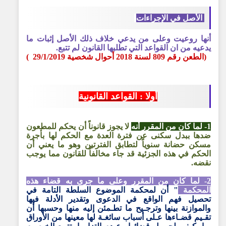
الأصل في الإجراءات
أنها روعيت وعلى من يدعي خلاف ذلك الأصل إثبات ما
يدعيه من ان القواعد التي تطلبها القانون لم تتبع.
(الطعن رقم 809 لسنة 2018 أحوال شخصية 29/1/2019 )
أولا : القواعد القانونية
1- لما كان من المقرر أنه
لا يجوز قانوناً أن يحكم للمطعون
ضدها ببدل سكنى عن فترة العدة مع الحكم لها بأجرة
مسكن حضانة سنوياً لتطابق الفترتين وهو ما يعني أن
الحكم في هذه الجزئية قد جاء مخالفاً للقانون مما يوجب
نقضه.
2- لما كان من المقرر وعلى ما جرى به قضاء هذه
المحكمة
" أن لمحكمة الموضوع السلطة التامة في
تحصيل فهم الواقع في الدعوى وتقدير الأدلة فيها
والموازنة
بينها وترجـيح ما تطـمئن إليه منها وحسبها أن
تقـيم قضـاءها عـلى أسباب سائغـة لها معينها من الأوراق