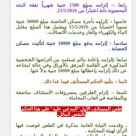
رابعا :- إلزامه بمبلغ 1500 جنية شهرياً نفقة لابنته
المحضونة دانة اعتباراً من 15/5/2016.
خامسا :- إلزامه بأجرة مسكن الحاضنة مبلغ 30000 جنية
سنوياً احتساباً من 15/5/2016 ويشمل هذا المبلغ مقابل
الماء والكهرباء والغاز وخدمات الاتصالات .
سادسا : إلزامه بدفع مبلغ 10000 جنية لتأثيث مسكن
الحضانة .
سابعا :إلزامه بإعادة مالم تستلمه من أغراضها الشخصية
المذكورة في القائمة المرفق بالأوراق وفي حالة امتناعه
عن ذلك إلزامه بإعطائها مبلغ 10000 جنية بدلاً عنها.
ثامنا :- بتأييد الحكم المستأنف فيما عدا ذلك.
تاسعا :- إلزام الطرفين بمصروفات الاستئناف مناصفة
وبالمقاصة في أتعاب المحاماة .
طعن المستأنف الأول"المدعى عليه"على هذا الحكم
بالنقض الماثل.
ـ وقدمت النيابة العامة مذكرة في الطعن فوضت فيها
الرأي لهيئة المحكمة .