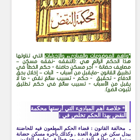
مجكمة-النقض
*وأهم الموضوعات والمبادىء والإجراءات
التي تناولها
هذا الحكم الرائع هي :(النفقه -نفقه مسكن –
مصاريف حضانة - أجر مسكن حاضنة - حكم الخطأ في
تطبيق القانون -مايقبل من أسباب - اثبات – إخلال بحق
الدفاع - تحقيق - حكم - تسبيب سائغ نقض - ما لا
يقبل من الأسباب - تسبيب سائغ في حكم تطليق
لثبوت الضرر).
* خلاصة أهم المبادىء التي أرستها محكمة
النقض بهذا الحكم تخلص في :
ـ
مخالفة القانون : قضاء الحكم المطعون فيه للحاضنة
ببدل سكن عن فترة العدة , وكذلك بأجره مسكن حضانة
سنويا رغم تطابق الفقرتين يعد خطأ في تطبيق القانون .