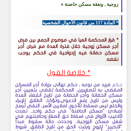
زوجية , ونفقة مسكن حاضنة »
* المادة 117 من قانون الأحوال الشخصية
* قرار المحكمة العيا في موضوع الجمع بين فرض
أجر مسكن زوجية خلال فترة العدة مع فرض أجر
مسكن حضانة فيه إزدواجية قي الحكم يوجب
نقضه
.
* خلاصة القول
حكم
فريد من نوعه , حكم نهائى بزيادة أجر المسكن
المقضى به للصغيرين.. المحكمة تقضى بتعيين أجر
مسكن الحضانة وأجر الحضانة من تاريخ انقضاء العدة
وليس من تاريخ رفع الدعوى,وتؤكد: الطلاق للإبراء
والخلع ليس مسقط للأجور, لملايين الأسر.. النقض تُرسخ
لمبادئ "مسكن الحاضنة" فى حكم واحد.. تصدت
لألاعيب الأزواج فى اسقاط حق الصغار وحاضنتهم في
شغل مسكن الزوجية.. وحددت حالة سقوط مبدأ
"التخيير" للزوج ويثبت الحق من تاريخ الطلاق, شروط