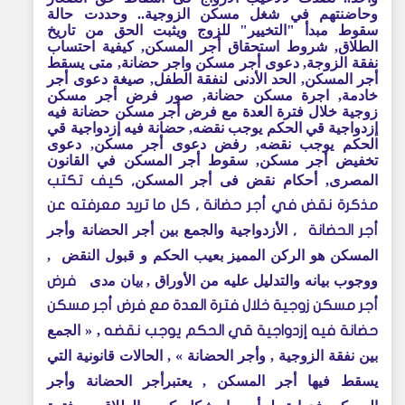
وحاضنتهم في شغل مسكن الزوجية.. وحددت حالة
سقوط مبدأ "التخيير" للزوج ويثبت الحق من تاريخ
الطلاق, شروط استحقاق أجر المسكن, كيفية احتساب
نفقة الزوجة, دعوى أجر مسكن واجر حضانة, متى يسقط
أجر المسكن, الحد الأدنى لنفقة الطفل, صيغة دعوى أجر
خادمة, اجرة مسكن حضانة, صور فرض أجر مسكن
زوجية خلال فترة العدة مع فرض أجر مسكن حضانة فيه
إزدواجية قي الحكم يوجب نقضه, حضانة فيه إزدواجية قي
الحكم يوجب نقضه, رفض دعوى أجر مسكن, دعوى
تخفيض أجر مسكن, سقوط أجر المسكن في القانون
المصرى, أحكام نقض فى أجر المسكن
, كيف تكتب
مذكرة نقض في أجر حضانة , كل ما تريد معرفته عن
الأزدواجية والجمع بين أجر الحضانة وأجر
أجر الحضانة
,
المسكن هو الركن المميز بعيب الحكم و قبول النقض ,
ووجوب بيانه والتدليل عليه من الأوراق , ﺑﻳﺎن ﻣدى
فرض
أجر مسكن زوجية خلال فترة العدة مع فرض أجر مسكن
, « الجمع
حضانة فيه إزدواجية قي الحكم يوجب نقضه
بين نفقة الزوجية , وأجر الحضانة » , الحالات قانونية التي
يسقط فيها أجر المسكن , يعتبرأجر الحضانة وأجر