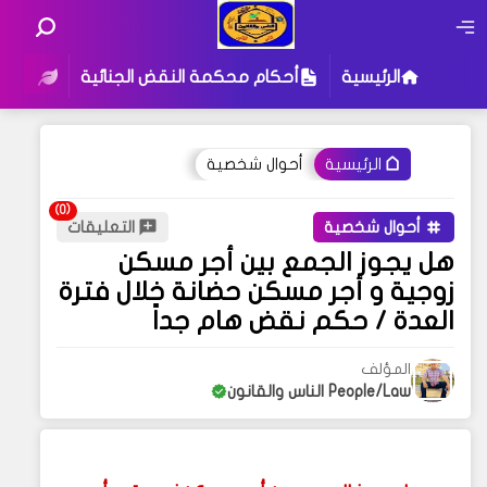
الرئيسية
أحكام محكمة النقض الجنائية
أحكام
أحوال شخصية
الرئيسية
أحوال شخصية
التعليقات
هل يجوز الجمع بين أجر مسكن
زوجية و أجر مسكن حضانة خلال فترة
العدة / حكم نقض هام جداً
المؤلف
People/Law الناس والقانون