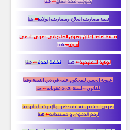
بموجب عقد اتفاق
⇚
هنا
نفقة مصاريف العلاج ومصاريف الولادة
⇚
هنا
صيغة إعادة إعلان وعرض الصلح فى دعوى شرعى
أسرة
⇚
هنا
الولاية التعليمية
⇚
هنا
نفقة العدة
⇚
هنا
عقوبة الحبس للمحكوم عليه في دين النفقة وفقا
للقانون 6
لسنة 2020 عقوبا
ت
⇚
هنا
دعوى تخفيض نفقة صغير , والإجرات القانونية
لرفع الدعوي و مستنداته
⇚
هنا