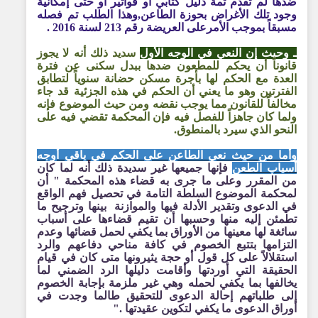
ضدها لم تقدم ثمة دليل كتابي أو فواتير أو حتى إمكانية
وجود تلك الأغراض بحوزة الطاعن,وهذا الطلب تم فصله
مسبقاً بموجب الأمرعلى العريضة رقم 213 لسنة 2016 .
ـ وحيث إن النعي في الوجه الأول
سديد ذلك أنه لا يجوز
قانوناً أن يحكم للمطعون ضدها ببدل سكنى عن فترة
العدة مع الحكم لها بأجرة مسكن حضانة سنوياً لتطابق
الفترتين وهو ما يعني أن الحكم في هذه الجزئية قد جاء
مخالفاً للقانون مما يوجب نقضه ومن حيث الموضوع فإنه
ولما كان جاهزاً للفصل فيه فإن المحكمة تقضي فيه على
النحو الذي سيرد بالمنطوق.
وأما من حيث نعي الطاعن على الحكم في باقي أوجه
أسباب الطعن
فإنها جميعها غير سديدة ذلك أنه لما كان
من المقرر وعلى ما جرى به قضاء هذه المحكمة " أن
لمحكمة الموضوع السلطة التامة في تحصيل فهم الواقع
في الدعوى وتقدير الأدلة فيها والموازنة
بينها وترجيح ما
تطمئن إليه منها وحسبها أن تقيم قضاءها على أسباب
سائغة لها معينها من الأوراق بما يكفي لحمل قضائها وعدم
التزامها بتتبع الخصوم في كافة مناحي دفاعهم والرد
استقلالاً على كل قول أو حجة يثيرونها متى كان في قيام
الحقيقة التي أوردتها وأقامت دليلها الرد الضمني لما
يخالفها بما يكفي لحمله وهي غير ملزمة بإجابة الخصوم
إلى طلباتهم إحالة الدعوى للتحقيق طالما وجدت في
أوراق الدعوى ما يكفي لتكوين عقيدتها ."