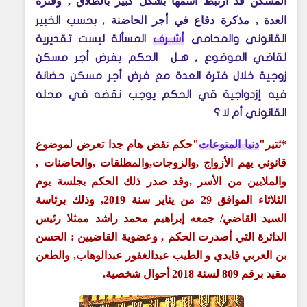
المسكن فد ارتبط أسمها بشكل كبير بالطلاق , وفترة
العدة , مذكرة دفاع في أجر الحاضنة
,
بحسب الخبير
القانونى والمحامى
أشــرف
المسألة ليست تقديرية
لقاضي الموضوع , هـل الحكم بفرض أجر مسكن
زوجية خلال فترة العدة مع فرض أجر مسكن حضانة
فيه إزدواجية قي الحكم يوجب نقضه في محله
القانوني أم لا ؟
*ثتير"
دنيا المنوعات
"حكم نقض هام جدا تعرض لموضوع
قانوني يهم الأزواج ,والزوجات,والمطلقات ,والحاضنات ,
والملايين من الأسر ,وقد صدر ذلك الحكم ب
جلسة يوم
الثلاثاء الموافق 29 من يناير سنة 2019, وذلك برئاسة
السيد القاضي/ جمعه إبراهيم محمد راشد ممثلا رئيس
الدائرة التي أصدرت الحكم , وعضوية القاضيين : الحسن
بن العربي فايدي و الطيب عبدالغفور عبدالوهاب, والطعن
مقيد برقم 809 لسنة 2018 أحوال شخصية.