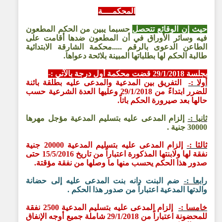
المحكمــــة
حيث إن الوقائع تتحصل
حسبما يبين من الحكم المطعون
فيه وسائر الأوراق في أن المطعون ضدها أقامت على
الطاعن الدعوى بالرقم .....محكمة الشارقة الابتدائية
طالبة الحكم لها بطلباتها المبينة بلائحة دعواها.
بجلسة 29/1/2018 قضت محكمة أول درجة بالآتي :-
أولا :-
التفريق بين المدعية والمدعى عليه بطلقة بائنة
للضرر ابتداءً من 29/1/2018 وعليها العدة الشرعية حسب
حالها بعد صيرورة الحكم باتاً.
ثانيا :-
إلزام المدعى عليه بتسليم المدعية مؤجل مهرها
30000 جنية .
ثالثا :-
إلزام المدعى عليه بتسليم المدعية 20000 جنية
نفقة لها ولابنتها المذكورة اعتباراً من تاريخ 15/5/2016 حتى
صدور هذا الحكم يحسب منها ما وصلها من نفقة مؤقتة.
رابعا :-
ضم البنت دانه بنت المدعى عليه إلى حضانة
والدتها المدعية اعتباراً من صدور هذا الحكم .
خامسا :-
إلزام المدعى عليه بتسليم المدعية 2500 نفقة
للمحضونة اعتباراً من 29/1/2018 شاملة جميع أوجه الإنفاق