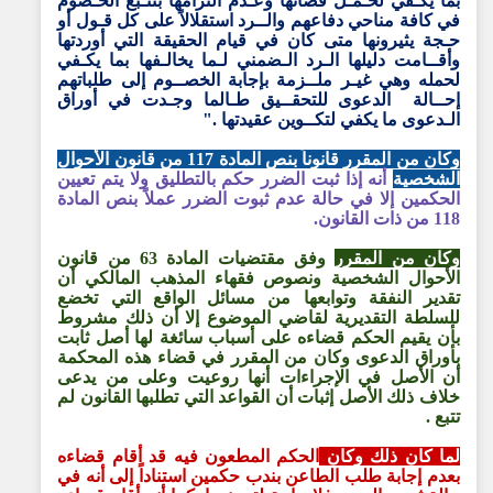
بما يكـفي لحـمـل قضائها وعـدم التزامها بتتـبع الخـصوم
في كافة مناحي دفاعهم والــرد استقلالاً على كل قـول أو
حـجة يثيرونها متى كان في قيام الحقيقة التي أوردتها
وأقــامت دليلها الـرد الـضمني لـما يخالـفها بما يكـفي
لحمله وهي غيـر ملــزمة بإجابة الخصــوم إلى طلباتهم
إحــالة الدعوى للتحقــيق طـالما وجـدت في أوراق
الـدعوى ما يكفي لتكــوين عقيدتها ."
وكان من المقرر قانوناً بنص المادة 117 من قانون الأحوال
الشخصية
أنه إذا ثبت الضرر حكم بالتطليق ولا يتم تعيين
الحكمين إلا في حالة عدم ثبوت الضرر عملاً بنص المادة
118 من ذات القانون.
وكان من المقرر
وفق مقتضيات المادة 63 من قانون
الأحوال الشخصية ونصوص فقهاء المذهب المالكي أن
تقدير النفقة وتوابعها من مسائل الواقع التي تخضع
للسلطة التقديرية لقاضي الموضوع إلا أن ذلك مشروط
بأن يقيم الحكم قضاءه على أسباب سائغة لها أصل ثابت
بأوراق الدعوى وكان من المقرر في قضاء هذه المحكمة
أن الأصل في الإجراءات أنها روعيت وعلى من يدعى
خلاف ذلك الأصل إثبات أن القواعد التي تطلبها القانون لم
تتبع .
لما كان ذلك وكان
الحكم المطعون فيه قد أقام قضاءه
بعدم إجابة طلب الطاعن بندب حكمين استناداً إلى أنه في