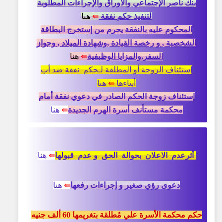
بنك ناصر الإجتماعي والآوراق والإجراءات المطلوبة
لتنفيذ حكم نفقة
⇚
هنا
المحكوم عليه بالنفقة يحرم من إستخرج البطاقة
الشخصية , و رخصة القيادة ,وشهادة الميلاد , وجواز
السفر,والمزايا الوظيفية
⇚
هنا
إستئناف الزوجة أو المطلقة لـحكم نفقة ضد أب
أبناءها
⇚
هنا
إستئناف زوجة الحكم الصادر في دعوي نفقة أمام
محكمة مستأنف أسرة الهرم الجديدة
⇚
هنا
أثرعدم الاعلان بحوالة الحق و عدم قبولها
⇚
هنا
دعوى رؤي صغير و إجراءات رفعها
⇚
هنا
حكم محكمة الأسرة علي مُطلقة بتغريمها 60 ألف جنيه