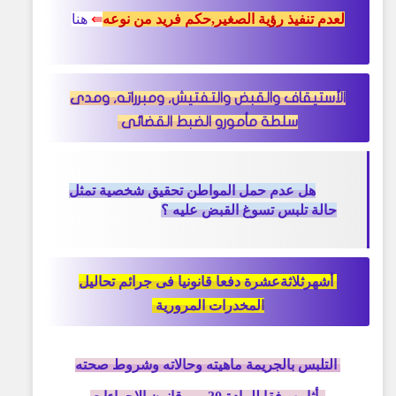
لعدم تنفيذ رؤية الصغير,حكم فريد من نوعه
⇚
هنا
الأستيقاف والقبض والتفتيش, ومبرراته, ومدى
سلطة مأمورو الضبط القضائى
هل عدم حمل المواطن تحقيق شخصية تمثل
حالة تلبس تسوغ القبض عليه ؟
أشهرثلاثةعشرة دفعا قانونيا
فى جرائم تحاليل
المخدرات المرورية
التلبس بالجريمة ماهيته وحالاته وشروط صحته