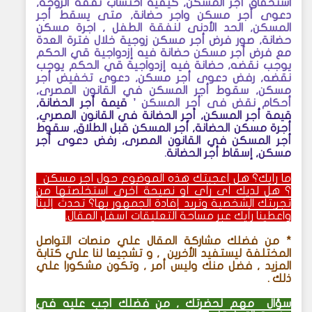
استحقاق أجر المسكن, كيفية احتساب نفقة الزوجة,
دعوى أجر مسكن واجر حضانة, متى يسقط أجر
المسكن, الحد الأدنى لنفقة الطفل , اجرة مسكن
حضانة, صور فرض أجر مسكن زوجية خلال فترة العدة
مع فرض أجر مسكن حضانة فيه إزدواجية قي الحكم
يوجب نقضه, حضانة فيه إزدواجية قي الحكم يوجب
نقضه, رفض دعوى أجر مسكن, دعوى تخفيض أجر
مسكن, سقوط أجر المسكن في القانون المصرى,
أحكام نقض فى أجر المسكن ’
قيمة أجر الحضانة,
قيمة أجر المسكن, أجر الحضانة في القانون المصري,
أجرة مسكن الحضانة, أجر المسكن قبل الطلاق, سقوط
أجر المسكن في القانون المصرى, رفض دعوى أجر
مسكن, إسقاط أجر الحضانة
.
ما رأيك؟ هل أعجبتك هذه الموضوع حول
أجر مسكن
؟ هل لديك أي رأي أو نصيحة أخرى استخلصتها من
تجربتك الشخصية وتريد إفادة الجمهور بها؟ تحدث إلينا
واعطينا رأيك عبر مساحة التعليقات أسفل المقال.
* من فضلك
مشاركة المقال علي منصات التواصل
المختلفة ليستفيد الأخرين , و تشجيعا لنا علي كتابة
المزيد , فضل منك وليس أمر , وتكون مشكورا علي
ذلك .
سؤال مهم لحضرتك , من فضلك أجب عليه في