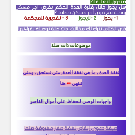
صندوق التعليقات
هل يجوز خلال فترة العدة الحكم بفرض
أجر مسكن
زوجية مع فرض أجر مسكن حضانة ؟
1- يجوز
2 -لايجوز
3 - تقديرية للمجكمة
في الختام، نترك لك مقالات ذات صلة نوصيك بقراءتها
موضوعات ذات صلة
نفقة العدة , ما هي نفقة العدة, متي تستحق , ومتى
تنتهي
⇚
هنا
واجبات الوصي للحفاظ علي أموال القاصر
صيغة
دعوى إنقاص نفقة صغار
مفروضة صلحا