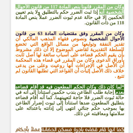
وكان من المقرر قانوناً بنص المادة 117 من قانون الأحوال
الشخصية أنه
إذا ثبت الضرر حكم بالتطليق ولا يتم تعيين
الحكمين إلا في حالة عدم ثبوت الضرر عملاً بنص المادة
118 من ذات القانون.
وكان من المقرر وفق مقتضيات المادة 63 من قانون
الأحوال الشخصية
ونصوص فقهاء المذهب المالكي أن
تقدير النفقة وتوابعها من مسائل الواقع التي تخضع
للسلطة التقديرية لقاضي الموضوع إلا أن ذلك مشروط
بأن يقيم الحكم قضاءه على أسباب سائغة لها أصل ثابت
بأوراق الدعوى وكان من المقرر في قضاء هذه المحكمة
أن الأصل في الإجراءات أنها روعيت وعلى من يدعى
خلاف ذلك الأصل إثبات أن القواعد التي تطلبها القانون لم
تتبع .
*لما كان ذلك وكان الحكم المطعون فيه قد أقام قضاءه
بعدم
إجابة طلب الطاعن بندب حكمين استناداً إلى أنه في
حالة ثبوت الضرر فلا حاجة لتعيينهما. كما أنه أقام قضاءه
بتطليق المطعون ضدها استناداً إلى ثبوت إضرار الطاعن
بها بموجب حكم جنائي انتهى إلى إدانته باعتدائه على
سلامتها ومعاقبته عن ذلك.
كما أنهأ قام قضاءه بأجرة مسكن الحضانة
عملاً بأحكام