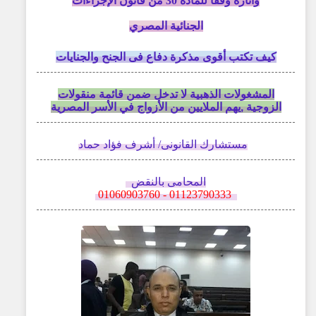
وأثاره
وفقا للمادة 30 من قانون الإجراءات
الجنائية
المصري
كيف تكتب أقوى مذكرة دفاع فى الجنح والجنايات
المشغولات الذهبية لا تدخل ضمن قائمة منقولات
الزوجية ,يهم الملايين من الأزواج في الأسر المصرية
مستشارك القانونى
/
أشرف فؤاد حماد
المحامى بالنقض
01123790333 - 01060903760