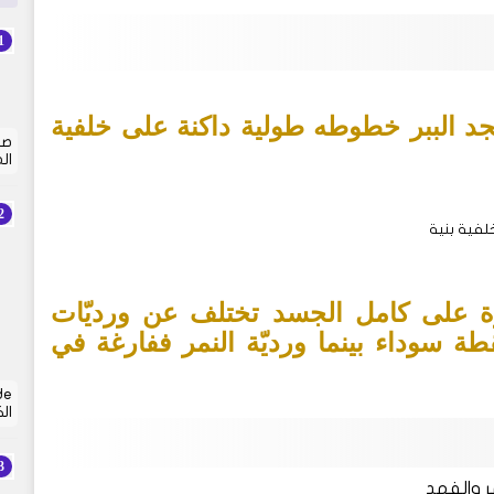
د الببر خطوطه طولية داكنة على خلفية
صي
ال
لفية بنية
رة على كامل الجسد تختلف عن ورديّات
طة سوداء بينما ورديّة النمر ففارغة في
ال
مر والفهد