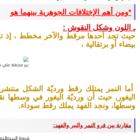
*ومن أهم الإختلافات الجوهرية بينهما هو
ـ اللون وشكل النقوش :
حيث تجد أحدها
مرقط
والآخر مخطط ، إذ تج
بيضاء أو برتقالية ،
بير مخطط علي خ
أما النمر يمتلك رقط ورديّة الشكل منتش
اليغور, حيث أن ورديّة اليغور في وسطها نق
وسطها، ونجد الفهد يملك رقط سوداء.
مقارنة بين فرو النمر والببر والفهد:
فروة البيروالن