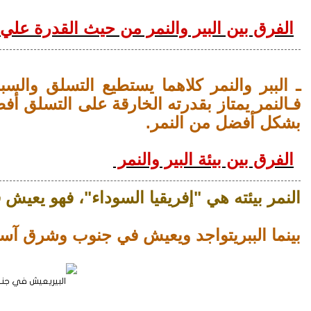
ا
لفرق بين البير والنمر من حيث القدرة علي 
ـ الببر والنمر
كلاهما
يستطيع
التسلق والسباح
فـ
النمر
يمتاز
بقدرته الخارقة على التسلق أفض
بشكل أفضل من النمر.
ا
لفرق بين بيئة البير والنمر
النمر بيئته هي "إفريقيا السوداء"، فهو
يعيش
ف
بينما الببريتواجد ويعيش في جنوب وشرق آسي
البيريعيش في جن