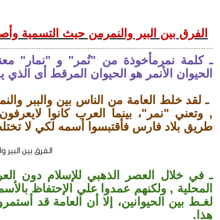
ا
لفرق بين البير والنمرمن حيث التسمية وأص
ـ كلمة نمرمأخوذة من "
نُمر" و
"نمار" معنا
الحيوان الأنمر هو الحيوان المرقط أى الذي
ـ لقد خلط العامة من الناس بين
والببر و
النم
, وتعني "نمر"، بينما العرب كانوا لايعرف
طريق بلاد فارس فأقتبسوا أسمه لكي لا تختلط
الفرق بين البير و
ـ في خلال العصر الذهبي للإسلام دون الع
المحلية , ولكنهم عمدوا علي الإحتفاظ بالأس
لغـط بين الحيوانين، إلا أن العامة قد أستمر
هذا.