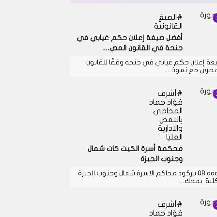
الصيغ
القانونية
أفضل صيغة إعلان حكم غيابي في
جنحة في القانون المص…
غة إعلان حكم غيابي في جنحة وفقًا للقانون
مصري مع نموذ…
أشرف
فؤاد حماد
المحامي
بالنقض
والادارية
العليا
محكمة أسرة الكيت كات شمال
وجنوب الجيزة
QR code باركود محاكم الاسرة شمال وجنوب الجيزة
كلية بمحك…
أشرف
فؤاد حماد