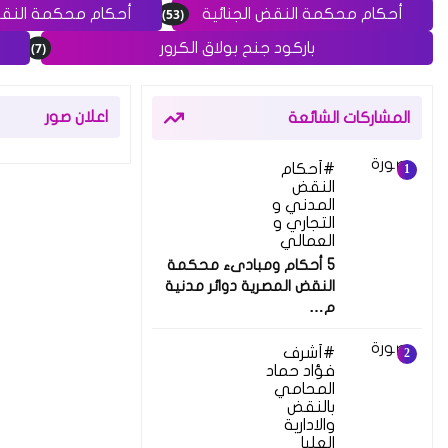
(53)
أحكام محكمة النقض الجنائية
أحكام محكمة النق
(7)
باركود جنح بولاق الكرور
اعلان صور
المشاركات الشائعة
أحكام
النقض
المدني و
التجاري و
العمالي
5 أحكام ومبادىء محكمة
النقض المصرية دوائر مدنية
م…
أشرف
فؤاد حماد
المحامي
بالنقض
والادارية
العليا