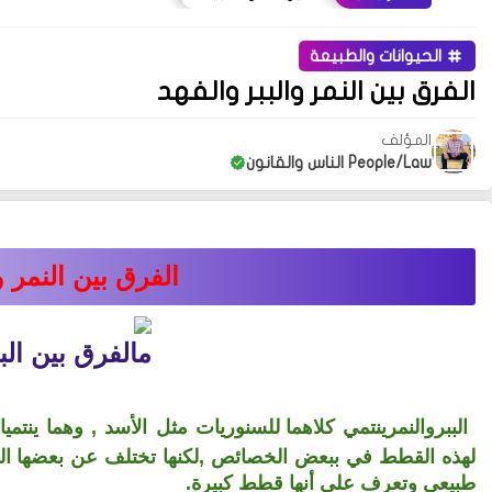
الحيوانات والطبيعة
الفرق بين النمر والببر والفهد
المؤلف
People/Law الناس والقانون
الفرق بين النمر و
مالفرق بين البب
الببروالنمر
ينتمي كلاهما
للسنوريات مثل الأسد , وهما ينتميا
لهذه القطط في ببعض الخصائص ,لكنها تختلف عن بعضها ال
طبيعي وتعرف على أنها قطط كبيرة.