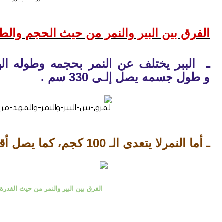
ا
لفرق بين البير والنمر من حيث الحجم والط
ـ الببر
يختلف
و
طول جسمه يصل إلـى 330 سم .
الفرق-بين-الببر-والنمر-والفهد-من 
ـ أما النمرلا يتعدى الـ 100 كجم، كما يصل أقصى طول له إلـى 225 سم .
ا
لفرق بين البير والنمر من حيث القدرة