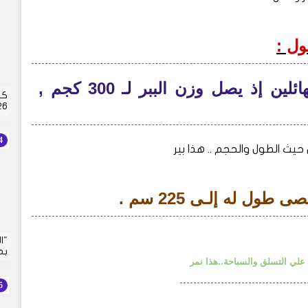
ول :
عن النمر بحجمه وطوله الهائلين إذ يصل وزن الببر لـ 300 كجم ,
كش
2026 | 
حيث الطول والحجم .. هذا بير
"ا
بم
 علي التسلق والسباحة..هذا نمر