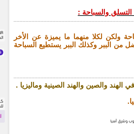
التسلق والسباحة :
ة ولكن لكلا منهما ما يميزة عن الأخر
الجز
ل من الببر وكذلك الببر يستطيع السباحة
ي الهند والصين والهند الصينية وماليزيا .
ا.
لل
ا
وب وشرق آسيا