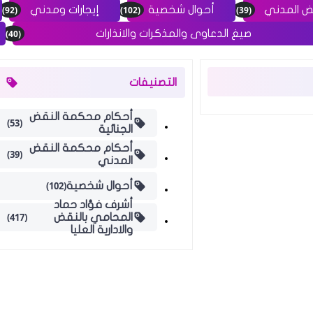
(92)
(102)
(39)
ض المدني
أحوال شخصية
إيجارات ومدني
(40)
صيغ الدعاوى والمذكرات والانذارات
التصنيفات
أحكام محكمة النقض
(53)
الجنائية
أحكام محكمة النقض
(39)
المدني
(102)
أحوال شخصية
أشرف فؤاد حماد
(417)
المحامي بالنقض
والادارية العليا