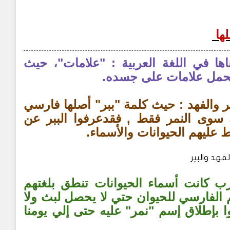
لها
ها في اللغة العربية : "علامات"، حيث
 يحمل علامات على جسده.
ر والفهد : حيث كلمة "ببر" أصلها فارسي
ون سوى النمر فقط , فقدعرفوا الببر عن
 عليهم الحيوانات والأسماء.
الفهد والبير
رب كانت أسماء الحيوانات تنطق بلغتهم
م الفارسي للحيوان حتي لا يحصل لبث ولا
وا بإطلاق إسم "نمر" عليه حتى إلي يومنا