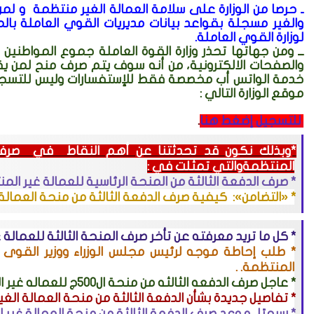
ـ حرصا من الوزارة على سلامة العمالة الغير منتظمة
و لمن
والغير مسجلة بقواعد بيانات مديريات القوي العاملة بال
لوزارة القوي العاملة.
ــ ومن جهاتها تحذر وزارة القوة العاملة جموع المواطنين 
والصفحات الالكترونية، من أنه سوف يتم صرف منح لمن ي
خدمة الواتس أب مخصصة فقط للإستفسارات وليس للتسجيل 
موقع الوزارة التالي :
للتسجيل إضغط هنا
.
*وبذلك نكون قد تحدثتنا عن أهم النقاط في صرف ا
المنتظمةوالتي تمثلت في :
* صرف الدفعة الثالثة من المنحة الرئاسية للعمالة غير المن
*
«التضامن»:
كيفية
صرف الدفعة الثالثة من منحة العمالة
* كل ما تريد معرفته عن
تأخر صرف المنحة الثالثة للعمالة 
*
طلب إحاطة موجه لرئيس مجلس الوزراء ووزير القوى ال
المنتظمة. .
*
عاجل صرف الدفعه الثالثه من منحة ال٥٠٠ج للعماله غير المنتظمه
*
تفاصيل جديدة بشأن الدفعة الثالثة من منحة العمالة الغي
*
رسميًا.. موعد صرف الدفعة الثالثة من منحة العمالة غير 