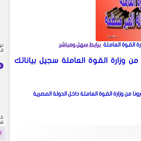
رة القوة العاملة
برابط سهل ومباشر
تو
لل
سجيل بياناتك
كش
شما
ا