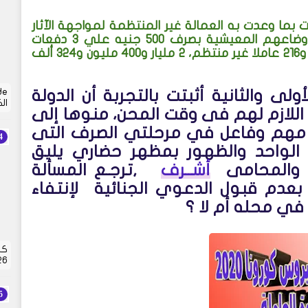
ما وعدت به العمالة غير المنتظمة لمواجهة الآثار
السلبية لتداعيات فيروس كورونا التي ترتب عليها تضرر أوضاعهم المعيشية بصرف 500 جنيه علي 3 دفعات
بإجمالي 1500 جنيه ، ليصل ما يتم صرفه لمليون و600 ألف و216 عاملا غير منتظم، 2 مليار و400 مليون و324 ألف
ولى والثانية أثبتت بالتجربة أن الدولة
ال
 اللازم لهم فى وقت المحن، منوها إلى
ر مهم وفاعل في مرحلتي الصرف التى
 الواحد والظهور بمظهر حضاري يليق
ى والمحامى
أشــرف
,ترجـع المسألة
بعدم قبول الدعوي الجنائية لإنتفاء
 في محله أم لا ؟
كش
2026 | 