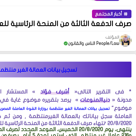
أخبار المجتمع
صرف الدفعة الثالثة من المنحة الرئاسية للع
المؤلف
People/Law الناس والقانون
تسجيل بيانات العمالة الغير منتظمة 
* فى التقرير التالى
»
أشرف فؤاد
«
المستشار
ا
مدونة
»
دنياالمنوعات
«
يرصد بتقريره موضوع غاية في ا
موضوع
"
تسجيل بيانات العمالة الغير منتظمة بوزارة القوة العاملة المصري
العاملة سجل بياناتك بالعمالة الغيرمنتظمة , ومن ثم ك
20/8/2020 ‘نتهاء صرف الدفعة الثالثة من المنحة الرئاسية للعمالة غير المنتظمة .