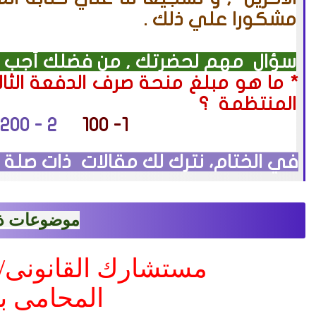
مشكورا علي ذلك .
سؤال مهم لحضرتك , من فضلك أجب ع
* ما هو مبلغ منحة
صرف الدفعة الثال
المنتظمة
؟
2 - 200
1- 100
في الختام، نترك لك مقالات ذات صلة 
موضوعات ذ
مستشارك القانونى
/
المحامى ب