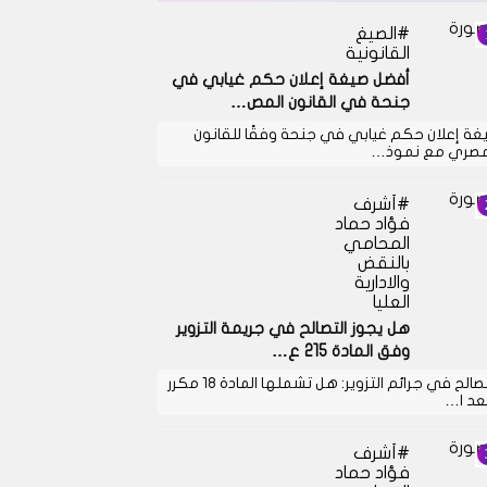
الصيغ
القانونية
أفضل صيغة إعلان حكم غيابي في
جنحة في القانون المص…
غة إعلان حكم غيابي في جنحة وفقًا للقانون
مصري مع نموذ…
أشرف
فؤاد حماد
المحامي
بالنقض
والادارية
العليا
هل يجوز التصالح في جريمة التزوير
وفق المادة 215 ع…
التصالح في جرائم التزوير: هل تشملها المادة 18 مكرر
بعد ا…
أشرف
فؤاد حماد