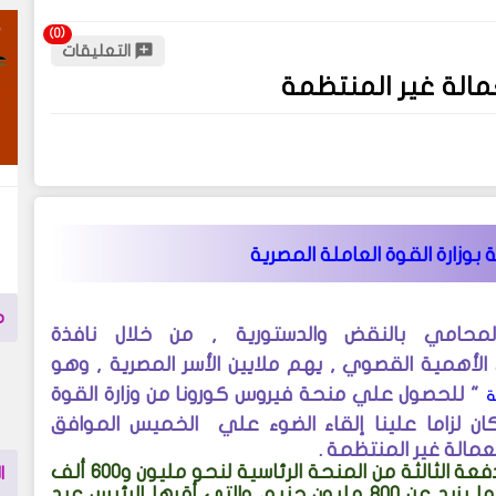
التعليقات
مالة غير المنتظمة
بوزارة القوة العاملة المصرية
م
لمحامي بالنقض والدستورية , من خلال نافذة
لأهمية القصوي , يهم ملايين الأسر المصرية , وهو
"
للحصول علي منحة فيروس كورونا من وزارة القوة
ة
ان لزاما علينا إلقاء الضوء علي
الخميس الموافق
ينتهى، يوم 20/8/2020 الخميس، الموعد المحدد لصرف الدفعة الثالثة من المنحة الرئاسية لنحو مليون و600 ألف
ا
و216 عاملا غير منتظم، الذى استمر لمدة 5 أيام، يصرفون ما يزيد عن 800 مليون جنيه، والتى أقرها الرئيس عبد