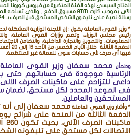
الآى بموجب كارت
ATM
مسبوق الدفع , والذى تسلمه المس
رسالة نصية على تليفون الشخص المستحق قبل الصرف بـ 24 ساعة.
* وزير القوي العاملة يقول : إن اللجنة الوزارية المشكلة ل
رئيس مجلس الوزراء، وتضم وزارات القوى العاملة، والتخ
المعلومات، والتموين والتجارة الداخلية، والتضامن الا
الدفعة الث
فيها أى صرف لأى حسابات سوى للعمالة غير المنتظمة.
محمد سعفان
وطمأن
الرئاسية موجودة فى حساباتهم حتى بعد
داعى للتزاحم على ماكينات الصرف الآلى بف
فى الموعد المحدد لكل مستحق، لضمان س
المستحقين والعاملين.
محمد سعفان
إلى أنه 
* وأشار وزير القوي العاملة
الدفعة الثالثة من المنحة على شرائح يو
ماكي