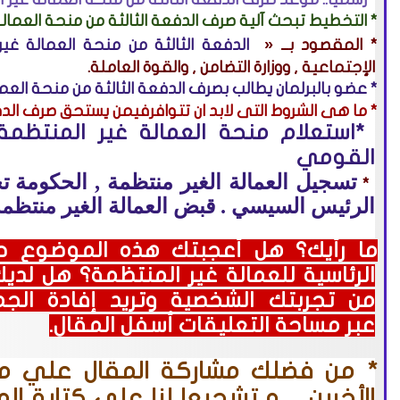
*
التخطيط تبحث آلية صرف الدفعة الثالثة من منحة العمال
* المقصود بــ «
الدفعة الثالثة من منحة العمالة غير
الإجتماعية , ووزارة التضامن , والقوة العاملة.
*
عضو بالبرلمان يطالب بصرف الدفعة الثالثة من منحة العم
* ما هى الشروط التى لابد ان تتوافرفيمن يستحق
صرف الدف
*
القومي
تسجيل العمالة الغير منتظمة ,
الحكومة ت
*
الرئيس السيسي .
قبض العمالة الغير منتظمة ا
ما رأيك؟ هل أعجبتك هذه الموضوع 
الرئاسية للعمالة غير المنتظمة؟ هل لد
من تجربتك الشخصية وتريد إفادة الجمه
عبر مساحة التعليقات أسفل المقال.
* من فضلك
مشاركة المقال علي من
الأخرين , و تشجيعا لنا علي كتابة ال