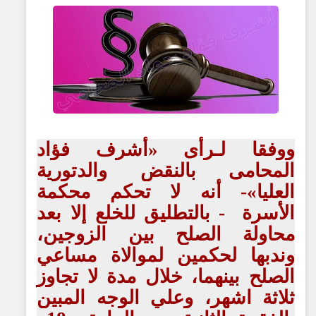
ووفقا لـرأى «أشرف فؤاد
المحامى بالنقض والدتورية
العليا»- أنه لا تحكم محكمة
الأسرة - بالتطليق للخلع إلا بعد
محاولة الصلح بين الزوجين،
وندبها لحكمين لموالاة مساعي
الصلح بينهما، خلال مدة لا تجاوز
ثلاثة اشهر، وعلي الوجه المبين