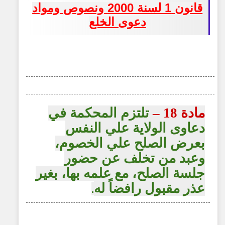
قانون 1 لسنة 2000
ونصوص ومواد
دعوى الخلع
مادة 18 –
تلتزم المحكمة في
دعاوى الولاية علي النفس
بعرض الصلح علي الخصوم،
وعبد من تخلف عن حضور
جلسة الصلح، مع علمه بها، بغير
عذر مقبول رافضاً له
.