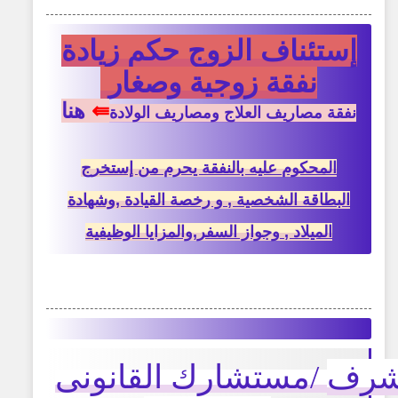
إستئناف الزوج حكم زيادة
نفقة زوجية وصغار
⇚
هنا
نفقة مصاريف العلاج ومصاريف الولادة
المحكوم عليه بالنفقة يحرم من إستخرج
البطاقة الشخصية , و رخصة القيادة ,وشهادة
الميلاد , وجواز السفر,والمزايا الوظيفية
شرف
/
مستشارك القانونى