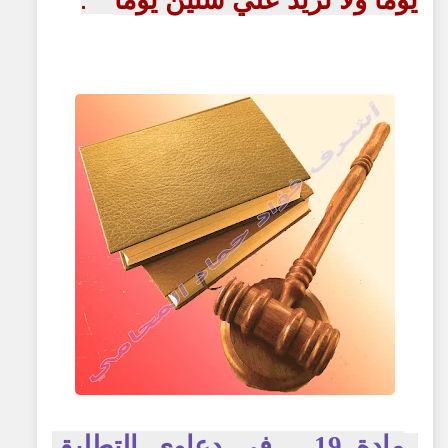
يوما ولا تزيد علي ستين يوما
.
مادة 19 – في دعاوى التطليق