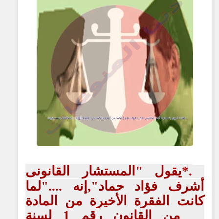
.*يقول "المستشار القانونى
أشرف فؤاد حماد",إنه ...."لما
كانت الفقرة الأخيرة من المادة
20 من القانون رقم 1 لسنة