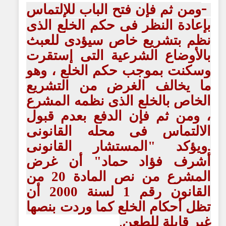
ومن ثم فإن فتح الباب للإلتماس
-
بإعادة النظر فى حكم الخلع الذى
نظم بتشريع خاص سيؤدى للعبث
بالأوضاع الشرعية التى إستقرت
وسكنت بموجب حكم الخلع ، وهو
ما يخالف الغرض من التشريع
الخاص بالخلع الذى نظمه المشرع
، ومن ثم فإن الدفع بعدم قبول
الالتماس فى محله القانونى
.ويؤكد "المستشار القانونى
أشرف فؤاد حماد" أن غرض
المشرع من نص المادة 20 من
القانون رقم 1 لسنة 2000 أن
تظل أحكام الخلع كما وردت بنصها
غير قابلة للطعن
.