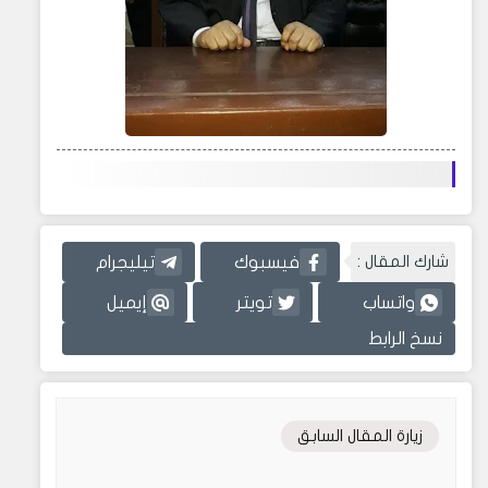
شارك المقال :
فيسبوك
تيليجرام
واتساب
تويتر
إيميل
نسخ الرابط
زيارة المقال السابق