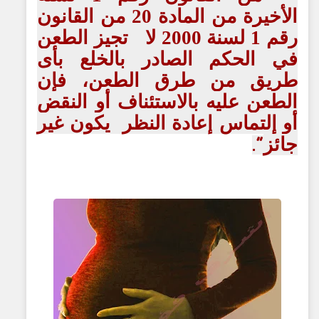
الأخيرة من المادة 20 من القانون
رقم 1 لسنة 2000 لا تجيز الطعن
في الحكم الصادر بالخلع بأى
طريق من طرق الطعن، فإن
الطعن عليه بالاستئناف أو النقض
أو إلتماس إعادة النظر يكون غير
جائز
."