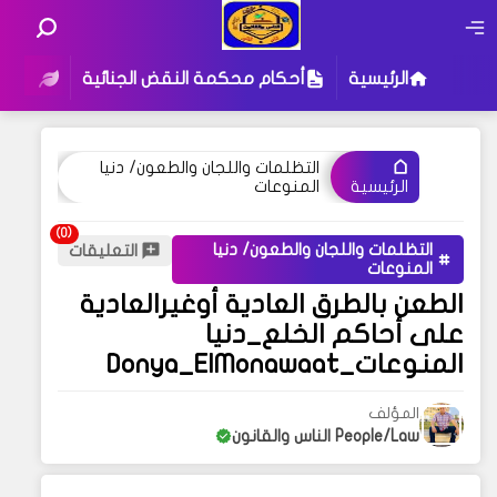
الرئيسية
أحكام محكمة النقض الجنائية
أحكام
التظلمات واللجان والطعون/ دنيا
المنوعات
الرئيسية
التظلمات واللجان والطعون/ دنيا
التعليقات
المنوعات
الطعن بالطرق العادية أوغيرالعادية
على أحاكم الخلع_دنيا
المنوعات_Donya_ElMonawaat
المؤلف
People/Law الناس والقانون