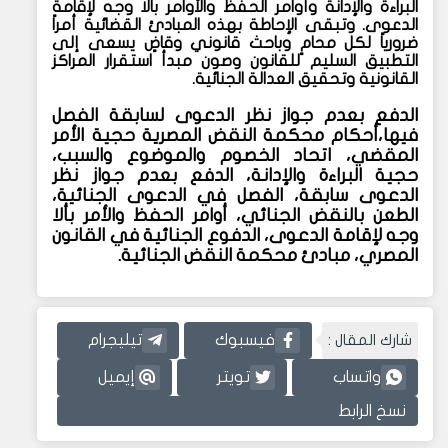
البراءة والإدانة وأوامر الحفظ والأوامر بألا وجه لإقامة
الدعوى. وتبقى الإحاطة بهذه المبادئ القضائية أمراً
ضرورياً لكل محامٍ وباحث قانوني وقاضٍ يسعى إلى
التطبيق السليم للقانون وصون مبدأ استقرار المراكز
القانونية وتحقيق العدالة الجنائية.
الدفع بعدم جواز نظر الدعوى لسابقة الفصل
فيها،أحكام محكمة النقض المصرية حجية الأمر
المقضي، اتحاد الخصوم والموضوع والسبب،
حجية البراءة والإدانة، الدفع بعدم جواز نظر
الدعوى سابقة، الفصل في الدعوى الجنائية،
الطعن بالنقض الجنائي، أوامر الحفظ والأمر بألا
وجه لإقامة الدعوى، الدفوع الجنائية في القانون
المصري، مبادئ محكمة النقض الجنائية.
شارك المقال :
فيسبوك
تيليجرام
واتساب
تويتر
إيميل
نسخ الرابط