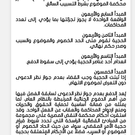
محكمة الموضوع بشرط التسبيب السائغ.
المبدأ السابع والأربعون
الواقعة الواحدة لا يجوز تجزئتها بما يؤدي إلى تعدد
المحاكمات.
المبدأ الثامن والأربعون
الحجية تقوم متى اتحد الخصوم والموضوع والسبب
وصدر حكم نهائي.
المبدأ التاسع والأربعون
انعدام أحد عناصر الحجية يؤدي إلى سقوط الدفع.
المبدأ الخمسون
إذا ثبتت الحجية وجب القضاء بعدم جواز نظر الدعوى
دون التعرض لموضوع الاتهام.
يُعد الدفع بعدم جواز نظر الدعوى لسابقة الفصل فيها
من أهم الدفوع الجنائية المرتبطة بالنظام العام، لما
يمثله من ضمانة أساسية لحماية الحقوق والحريات
ومنع ازدواج المحاكمة والعقاب عن الفعل الواحد. وقد
استقرت أحكام محكمة النقض المصرية على مجموعة
من المبادئ القضائية الراسخة التي تحدد شروط قيام
حجية الأمر المقضي، سواء من حيث اتحاد الخصوم أو
الموضوع أو السبب، فضلاً عن الأحكام المتعلقة بحجية