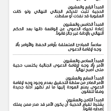
المبدأ الرابع والعشرون
الحجية تثبت للحكم الجنائي النهائي ولو كانت
العقوبة قد نفذت أو سقطت.
المبدأ الخامس والعشرون
إعادة تحريك الدعوى عن الواقعة ذاتها بعد الحكم
النهائي بالإدانة غير جائز قانوناً.
سادساً: المبادئ المتعلقة بأوامر الحفظ والأوامر بألا
وجه لإقامة الدعوى
المبدأ السادس والعشرون
الأمر بألا وجه لإقامة الدعوى الجنائية يكتسب حجية
متى أصبح نهائياً.
المبدأ السابع والعشرون
الأمر الصادر من سلطة التحقيق بعدم وجود وجه لإقامة
الدعوى يمنع العودة إليها ما لم تظهر أدلة جديدة
وفقاً للقانون.
المبدأ الثامن والعشرون
يشترط لقيام الحجية أن يكون الأمر قد صدر ممن يملك
إصداره قانوناً.