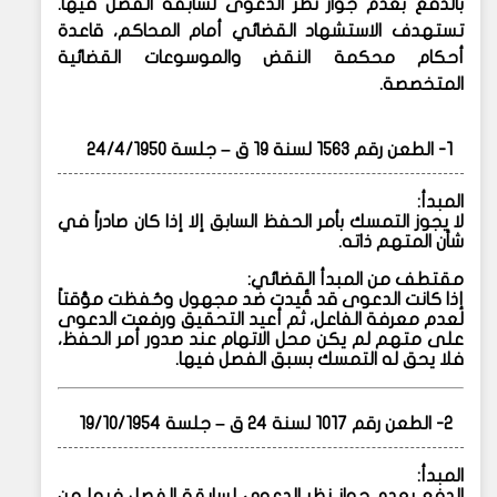
بالدفع بعدم جواز نظر الدعوى لسابقة الفصل فيها.
تستهدف الاستشهاد القضائي أمام المحاكم، قاعدة
أحكام محكمة النقض والموسوعات القضائية
المتخصصة.
1- الطعن رقم 1563 لسنة 19 ق – جلسة 24/4/1950
المبدأ:
لا يجوز التمسك بأمر الحفظ السابق إلا إذا كان صادراً في
شأن المتهم ذاته.
مقتطف من المبدأ القضائي:
إذا كانت الدعوى قد قُيدت ضد مجهول وحُفظت مؤقتاً
لعدم معرفة الفاعل، ثم أعيد التحقيق ورفعت الدعوى
على متهم لم يكن محل الاتهام عند صدور أمر الحفظ،
فلا يحق له التمسك بسبق الفصل فيها.
2- الطعن رقم 1017 لسنة 24 ق – جلسة 19/10/1954
المبدأ:
الدفع بعدم جواز نظر الدعوى لسابقة الفصل فيها من