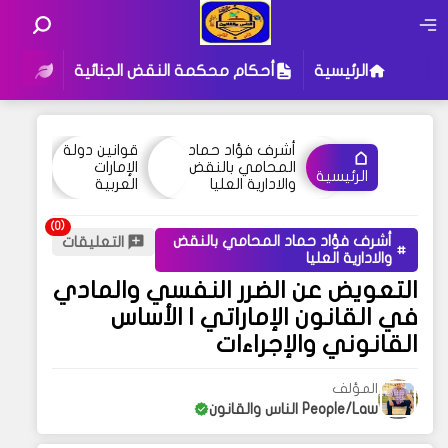
الرئيسية
أحكام محكمة النقض الجنائية
أحكام
أشرف فؤاد حماد
قوانين دولة
المحامي بالنقض
الإمارات
الرئيسية
والادارية العليا
العربية
أشرف فؤاد حماد المحامي بالنقض
التعليقات
والادارية العليا
التعويض عن الضرر النفسي والمادي
في القانون الإماراتي | الأساس
القانوني والإجراءات
المؤلف
People/Law الناس والقانون