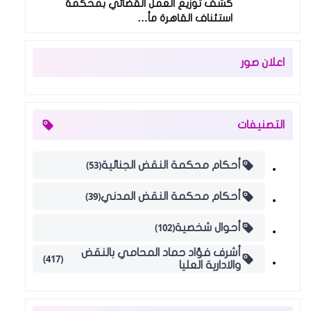
كشف توزيع العمل القضائي بمحكمة
استئناف القاهرة مأ…
اعلان صور
التصنيفات
(53)
أحكام محكمة النقض الجنائية
(39)
أحكام محكمة النقض المدني
(102)
أحوال شخصية
أشرف فؤاد حماد المحامي بالنقض
(417)
والادارية العليا