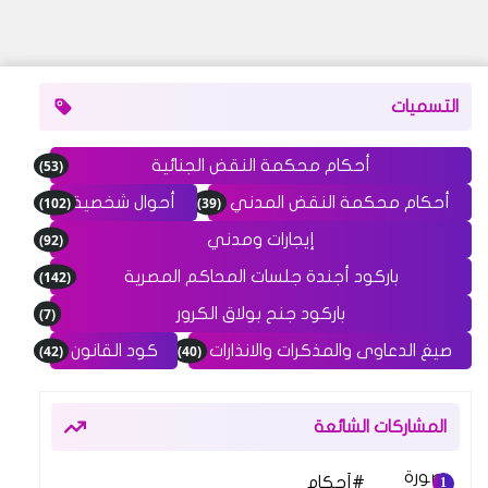
التسميات
(53)
أحكام محكمة النقض الجنائية
(102)
(39)
أحكام محكمة النقض المدني
أحوال شخصية
(92)
إيجارات ومدني
(142)
باركود أجندة جلسات المحاكم المصرية
(7)
باركود جنح بولاق الكرور
(42)
(40)
صيغ الدعاوى والمذكرات والانذارات
كود القانون
المشاركات الشائعة
أحكام