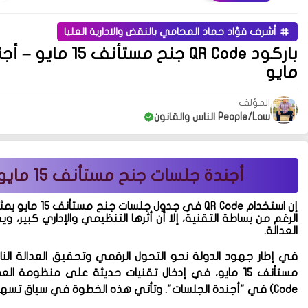
أشرف فؤاد حماد المحامي بالنقض والادارية العليا
مايو
المؤلف
People/Law الناس والقانون
أجندة جلسات جنح مستأنف 15 مايو موجهًا للمحامين أو المتقاضي
إن استخدام
QR Code في جدول جلسات جنح مستأنف 15 مايو
يمثل
الرغم من بساطة التقنية، إلا أن أثرها التنظيمي والإداري كبير، 
العدالة.
في إطار جهود الدولة نحو التحول الرقمي وتحقيق العدالة النا
مستأنف 15 مايو
، في إدخال تقنيات حديثة على منظومة العمل
Code)
في "أجندة الجلسات". وتأتي هذه الخطوة في سياق تسهيل ال