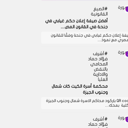
الصيغ
القانونية
أفضل صيغة إعلان حكم غيابي في
جنحة في القانون المص…
غة إعلان حكم غيابي في جنحة وفقًا للقانون
مصري مع نموذ…
أشرف
فؤاد حماد
المحامي
بالنقض
والادارية
العليا
محكمة أسرة الكيت كات شمال
وجنوب الجيزة
QR code باركود محاكم الاسرة شمال وجنوب الجيزة
كلية بمحك…
أشرف
فؤاد حماد