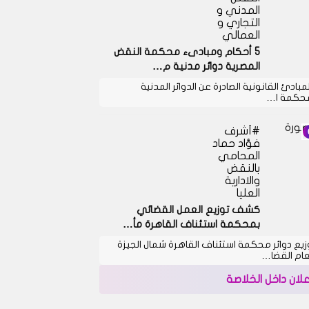
المدني و
التجاري و
العمالي
5 أحكام ومبادىء محكمة النقض
المصرية دوائر مدنية م…
لمبادئ القانونية الصادرة عن الدوائر المدنية
حكمة ا…
أشرف
فؤاد حماد
المحامي
بالنقض
والادارية
العليا
كشف توزيع العمل القضائي
بمحكمة استئناف القاهرة مأ…
زيع دوائر محكمة استئناف القاهرة شمال الجيزة
عام القضا…
علان داخل الخلاصة