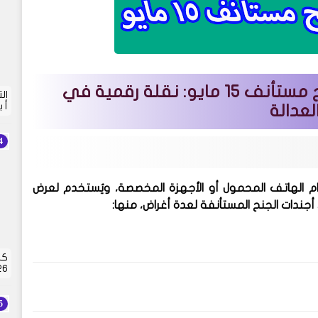
QR Code في أجندة جلسات جنح مستأنف 15 مايو: نقلة رقمية في
أ 
عدالة
 رمز يُمسح ضوئيًا باستخدام الهاتف المحمول أو الأجهزة المخصصة، ويُستخدم لعرض
أجندات الجنح المستأنفة
لعدة أغراض، منها:
كش
2026 | 