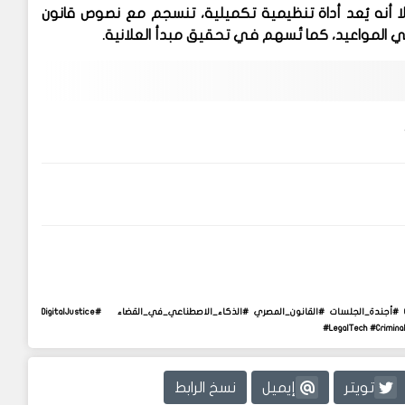
تكميلية
، تنسجم مع نصوص قانون
 في المواعيد، كما تُسهم في تحقيق مبدأ العلانية.
#التحول_الرقمي #العدالة_الرقمية #محكمة_15_مايو #جنح_مستأنف #القضاء_الرقمي #رمز_QR #أجندة_الجلسات #القانون_المصري #الذكاء_الاصطناعي_في_القضاء #DigitalJustice
#LegalTech #Crimina
تويتر
إيميل
نسخ الرابط