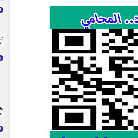
صي
ال
ال