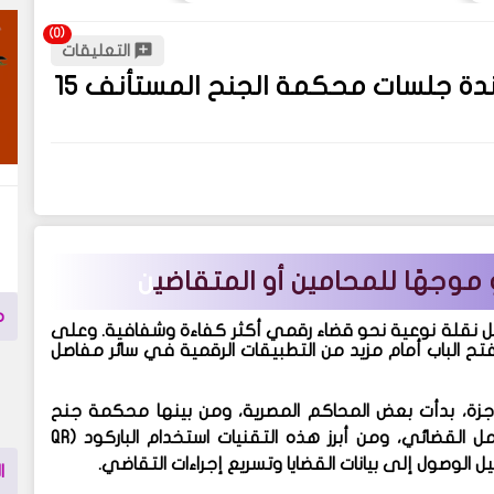
التعليقات
باركود QR Code جنح مستأنف 15 مايو – أجندة جلسات محكمة الجنح المستأنف 15
ن
م
 نقلة نوعية نحو
قضاء رقمي
أكثر كفاءة وشفافية. وعلى
ويفتح الباب أمام مزيد من التطبيقات الرقمية في سائر مفاصل
جزة، بدأت بعض المحاكم المصرية، ومن بينها
محكمة جنح
 القضائي، ومن أبرز هذه التقنيات
استخدام الباركود (QR
وصول إلى بيانات القضايا وتسريع إجراءات التقاضي.
ا