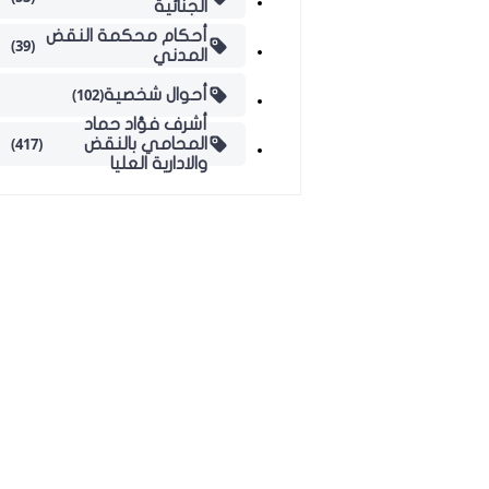
الجنائية
أحكام محكمة النقض
(39)
المدني
(102)
أحوال شخصية
أشرف فؤاد حماد
(417)
المحامي بالنقض
والادارية العليا