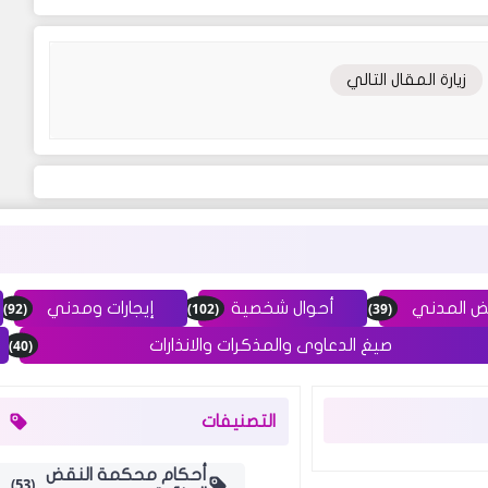
زيارة المقال التالي
(92)
(102)
(39)
ض المدني
أحوال شخصية
إيجارات ومدني
(40)
صيغ الدعاوى والمذكرات والانذارات
التصنيفات
أحكام محكمة النقض
(53)