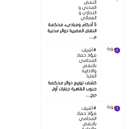
النقض
المدني و
التجاري و
العمالي
5 أحكام ومبادىء محكمة
النقض المصرية دوائر مدنية
م…
أشرف
فؤاد حماد
المحامي
بالنقض
والادارية
العليا
كشف توزيع دوائر محكمة
جنوب القاهرة جنايات أول
درج…
أشرف
فؤاد حماد
المحامي
بالنقض
والادارية