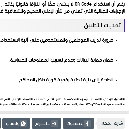
رغم أن استخدام QR Code لا يُنشئ حقًا أو التزامًا قانونيًا بذاته، إلا أنه يُعد أداة تنظيمية
الإجراءات الجنائية التي تُعلي من شأن الإعلان الصحيح والشفافية
تحديات التطبيق
ضرورة تدريب الموظفين والمستخدمين على آلية الاستخدام.
ضمان حماية البيانات وعدم تسريب المعلومات الحساسة.
الحاجة إلى بنية تحتية رقمية قوية داخل المحاكم.
lAppeals #QRcode #CourtSessions #EgyptianCourts #JusticeSystem #May15Court #LegalInnovation
شارك المقال :
فيسبوك
تيليجرام
واتساب