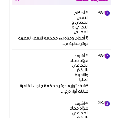
أحكام
النقض
المدني و
التجاري و
العمالي
5 أحكام ومبادىء محكمة النقض المصرية
دوائر مدنية م…
أشرف
فؤاد حماد
المحامي
بالنقض
والادارية
العليا
كشف توزيع دوائر محكمة جنوب القاهرة
جنايات أول درج…
أشرف
فؤاد حماد
المحامي
بالنقض