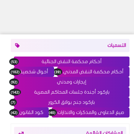
التسميات
(53)
أحكام محكمة النقض الجنائية
(102)
(39)
أحكام محكمة النقض المدني
أحوال شخصية
(92)
إيجارات ومدني
(142)
باركود أجندة جلسات المحاكم المصرية
(7)
باركود جنح بولاق الكرور
(42)
(40)
صيغ الدعاوى والمذكرات والانذارات
كود القانون
المشاركات الشائعة