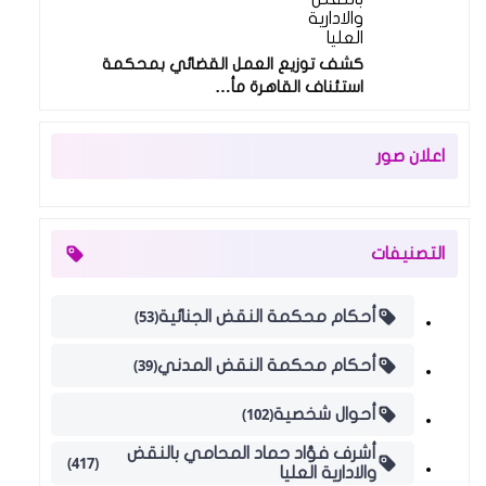
والادارية
العليا
كشف توزيع العمل القضائي بمحكمة
استئناف القاهرة مأ…
اعلان صور
التصنيفات
(53)
أحكام محكمة النقض الجنائية
(39)
أحكام محكمة النقض المدني
(102)
أحوال شخصية
أشرف فؤاد حماد المحامي بالنقض
(417)
والادارية العليا