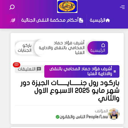
الرئيسية
أحكام محكمة النقض الجنائية
أحكام
أشرف فؤاد حماد
باركو
المحامي بالنقض والادارية
الجنايات
الرئيسية
العليا
أشرف فؤاد حماد المحامي بالنقض
التعليقات
والادارية العليا
باركود رول جنــــــايــــــات الجيزة دور
شهر مايو 2025 الاسبوع الاول
والثاني
المؤلف
People/Law الناس والقانون