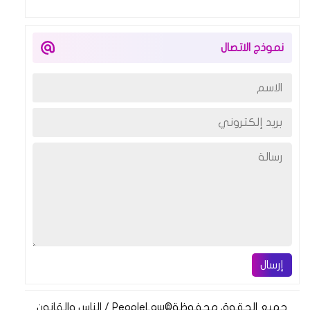
نموذج الاتصال
إرسال
جميع الحقوق محفوظة
©
PeopleLaw / الناس والقانون‏