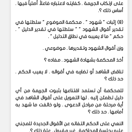
على ارتكاب الجريمة . كفايته لاعتباره فاعلاً أصلياً فيها .
أساس ذلك ؟.
(8) إثبات " شهود " . محكمة الموضوع " سلطتها في
تقدير أقوال الشهود " " سلطتها في تقدير الدليل " .
حكم " ما لا يعيبه في نطاق التدليل " .
وزن أقوال الشهود وتقديرها . موضوعي .
أخذ المحكمة بشهادة الشهود . مفاده ؟
تناقض الشاهد أو تضاربه في أقواله . لا يعيب الحكم .
حد ذلك ؟
للمحكمة أن تستمد اقتناعها بثبوت الجريمة من أي
دليل تطمئن إليه . لها التعويل على أقوال الشاهد في
أية مرحلة من مراحل الدعوى . ولو خالفت ما شهد به
أمامها . حد ذلك ؟
النعي على الحكم التفاته عن الأقوال الجديدة للمجني
عليه بجلسة المحاكمة . غير مقبول . علة ذلك ؟.