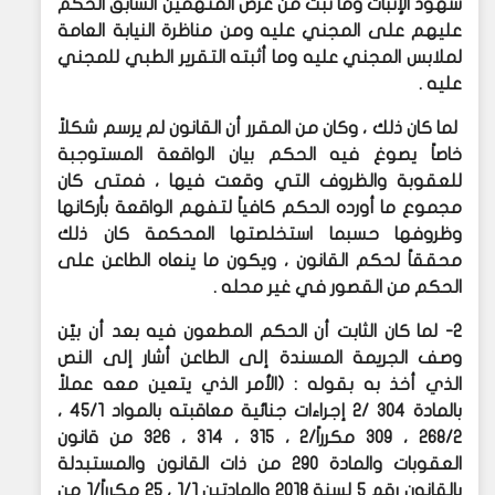
شهود الإثبات وما ثبت من عرض المتهمين السابق الحكم
عليهم على المجني عليه ومن مناظرة النيابة العامة
لملابس المجني عليه وما أثبته التقرير الطبي للمجني
عليه .
لما كان ذلك ، وكان من المقرر أن القانون لم يرسم شكلاً
خاصاً يصوغ فيه الحكم بيان الواقعة المستوجبة
للعقوبة والظروف التي وقعت فيها ، فمتى كان
مجموع ما أورده الحكم كافياً لتفهم الواقعة بأركانها
وظروفها حسبما استخلصتها المحكمة كان ذلك
محققاً لحكم القانون ، ويكون ما ينعاه الطاعن على
الحكم من القصور في غير محله .
2- لما كان الثابت أن الحكم المطعون فيه بعد أن بيّن
وصف الجريمة المسندة إلى الطاعن أشار إلى النص
الذي أخذ به بقوله : (الأمر الذي يتعين معه عملاً
بالمادة 304 /2 إجراءات جنائية معاقبته بالمواد 45/1 ،
268/2 ، 309 مكرراً/2 ، 315 ، 314 ، 326 من قانون
العقوبات والمادة 290 من ذات القانون والمستبدلة
بالقانون رقم 5 لسنة 2018 والمادتين 1/1 ، 25 مكرراً/1 من