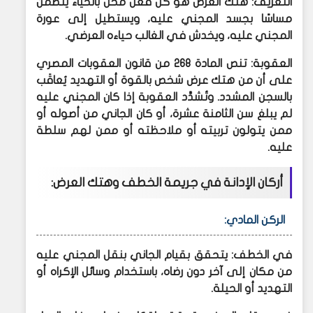
التعريف: هتك العرض هو كل فعل مخل بالحياء يتضمن
مساسًا بجسد المجني عليه، ويستطيل إلى عورة
المجني عليه، ويخدش في الغالب حياءه العرضي.​
العقوبة: تنص المادة 268 من قانون العقوبات المصري
على أن من هتك عرض شخص بالقوة أو التهديد يُعاقَب
بالسجن المشدد. وتُشدَّد العقوبة إذا كان المجني عليه
لم يبلغ سن الثامنة عشرة، أو كان الجاني من أصوله أو
ممن يتولون تربيته أو ملاحظته أو ممن لهم سلطة
عليه.
أركان الإدانة في جريمة الخطف وهتك العرض:
الركن المادي:
في الخطف: يتحقق بقيام الجاني بنقل المجني عليه
من مكان إلى آخر دون رضاه، باستخدام وسائل الإكراه أو
التهديد أو الحيلة.​