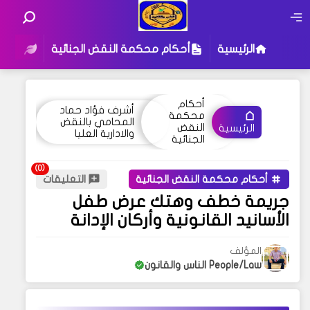
الرئيسية
أحكام محكمة النقض الجنائية
أحكام
أحكام
أشرف فؤاد حماد
محكمة
المحامي بالنقض
النقض
الرئيسية
والادارية العليا
الجنائية
أحكام محكمة النقض الجنائية
التعليقات
جريمة خطف وهتك عرض طفل
الأسانيد القانونية وأركان الإدانة
المؤلف
People/Law الناس والقانون