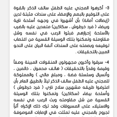
3- أكرهوا المجني عليه الطفل سالف الذكر بالقوة
على التوقيع بالبصم والإمضاء على سندات مثبتة لدين
(إيصالات أمانة) بأن أشهروا في وجهه أسلحة نارية
وبيضاء ( فرد خرطوش ، سكاكين) متعدين عليه بالضرب
بالأسلحة إحرازهم فبثوا الرعب في نفسه وشل
مقاومته وتمكنوا بتلك الوسيلة القسرية من اغتصاب
توقيعه وبصمته على السندات آنفة البيان على النحو
المبين بالتحقيقات .
4- سرقوا وآخرون مجهولون المنقولات المبينة وصفاً
وقيمة وقدراً بالتحقيقات ( هاتف محمول ، خاتمين ،
وأنسيال وسلسلة فضة ، ومبلغ مالي ) والمملوكة
للمجني عليه الطفل سالف الذكر ليلاً بالطريق العام بأن
اعترضوا طريقه مشهرين سلاح ناري ( فرد خرطوش )
وأسلحة بيضاء (سكاكين) وتمكنوا بتلك الوسيلة
القسرية من شل مقاومته وبث الرعب في نفسه
والاستيلاء على المسروقات وقد ترك ذلك الإكراه أثراً
لجروح بالمجني عليه تمثلت في الإصابات الموصوفة