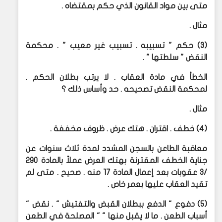
متى بين مواد القانون الذي حكم بمقتضاه .
مثال .
(3) حكم " تسبيبه . تسبيب غير معيب " . محكمة
النقض " سلطتها " .
الخطأ في مادة العقاب . لا يرتب بطلان الحكم .
لمحكمة النقض تصحيحه . حد وأساس ذلك ؟
مثال .
(4) خطف . اقتران . هتك عرض . ظروف مخففة .
معاقبة الطاعن بالسجن المشدد لمدة ثلاث سنوات عن
جناية الخطف المقترنة بهتك العرض عملاً بالمادة 290
/3 عقوبات بعد إعمال المادة 17 منه . صحيح . متى لم
تقيد العقاب عليها بعمر خاص .
(5) دفوع " الدفع ببطلان القبض والتفتيش " . نقض "
أسباب الطعن . ما لا يقبل منها " " المصلحة في الطعن