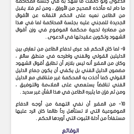
الدعوى ولو خالفت ما شهد به في جلسة المحاكمة
ما دام له مأخذه الصحيح من الأوراق ، ومن ثم فلا يقبل
من الطاعن نعيه على الحكم التفاته عن الأقوال
الجديدة للمجني عليه بجلسة المحاكمة لما في هذا
من مصادرة لحرية محكمة الموضوع في وزن أقوال
الشهود وتكوين عقيدتها في الدعوى .
9- لما كان الحكم قد عرض لدفاع الطاعن من تعارض بين
الدليلين القولي والفني واطرحه في منطق سائغ ،
وكان من المقرر أنه ليس بلازم أن تطابق أقوال الشهود
مضمون الدليل الفني بل يكفي أن يكون جماع الدليل
القولي كما أخذت به المحكمة غير متناقض مع الدليل
الفني تناقضاً يستعصي على الملاءمة والتوفيق ،
ومن ثم فإن ما يثيره الطاعن في هذا الشأن غير سديد .
10- من المقرر أن نفي التهمة من أوجه الدفاع
الموضوعية التي لا تستأهل رداً طالما كان الرد عليها
مستفاداً من أدلة الثبوت التي أوردها الحكم .
الوقائع