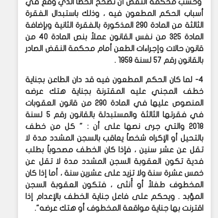
وحسب محكمة النقض أن تصحح الخطأ الذي وقع في
أسباب الحكم المطعون فيه ، وذلك باستبدال الفقرة
الثالثة من المادة 290 المذكورة بالفقرة الثانية وبإضافة
المادة 325 من نفس القانون عملاً بنص المادة 40 من
قانون حالات وإجراءات الطعن أمام محكمة النقض الصادر
بالقانون رقم 57 لسنة 1959 .
4- لما كان الحكم المطعون فيه قد دان الطاعن بجناية
خطف المجني عليه المقترنة بجناية هتك عرضه
المنصوص عليها في المادة 290 من قانون العقوبات
في فقرتها الثالثة والمستبدلة بالقانون رقم 5 لسنة
2018 والتي جرى نصها على أن : " كل من خطف
بالتحيل أو الإكراه شخصاً يعاقب بالسجن المشدد مدة لا
تقل عن عشر سنين ، فإذا كان الخطف مصحوباً بطلب
فدية تكون العقوبة السجن المشدد مدة لا تقل عن
خمس عشرة سنة ولا تزيد على عشرين سنة ، أما إذا كان
المخطوف طفلاً أو أُنثى ، فتكون العقوبة السجن
المؤبد . ويحكم على فاعل جناية الخطف بالإعدام إذا
اقترنت بها جناية مواقعة المخطوف أو هتك عرضه".