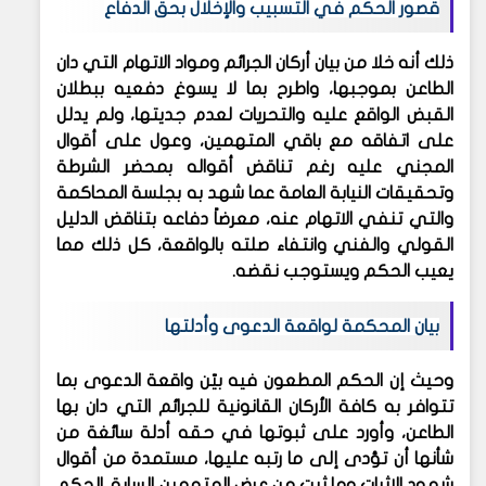
قصور الحكم في التسبيب والإخلال بحق الدفاع
ذلك أنه خلا من بيان أركان الجرائم ومواد الاتهام التي دان
الطاعن بموجبها، واطرح بما لا يسوغ دفعيه ببطلان
القبض الواقع عليه والتحريات لعدم جديتها، ولم يدلل
على اتفاقه مع باقي المتهمين، وعول على أقوال
المجني عليه رغم تناقض أقواله بمحضر الشرطة
وتحقيقات النيابة العامة عما شهد به بجلسة المحاكمة
والتي تنفي الاتهام عنه، معرضاً دفاعه بتناقض الدليل
القولي والفني وانتفاء صلته بالواقعة، كل ذلك مما
يعيب الحكم ويستوجب نقضه.
بيان المحكمة لواقعة الدعوى وأدلتها
وحيث إن الحكم المطعون فيه بيّن واقعة الدعوى بما
تتوافر به كافة الأركان القانونية للجرائم التي دان بها
الطاعن، وأورد على ثبوتها في حقه أدلة سائغة من
شأنها أن تؤدى إلى ما رتبه عليها، مستمدة من أقوال
شهود الإثبات وما ثبت من عرض المتهمين السابق الحكم