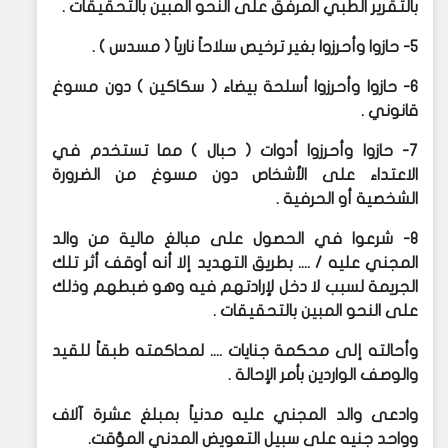
بالتقرير الطبي المرفق على النحو المبين بالتحقيقات .
5- حازوا وأحرزوا بغير ترخيص سلاحاً نارياً ( مسدس ) .
6- حازوا وأحرزوا أسلحة بيضاء ( سكاكين ) دون مسوغ
قانوني .
7- حازوا وأحرزوا أدوات ( حبال ) مما تستخدم في
الاعتداء على الأشخاص دون مسوغ من الضرورة
الشخصية أو الحرفية .
8- شرعوا في الحصول على مبالغ مالية من والد
المجني عليه / .... بطريق التهديد إلا أنه أوقف أثر تلك
الجريمة لسبب لا دخل لإرادتهم فيه وهو ضبطهم وذلك
على النحو المبين بالتحقيقات .
وأحالته إلى محكمة جنايات .... لمحاكمته طبقاً للقيد
والوصف الواردين بأمر الإحالة .
وادعى والد المجني عليه مدنياً بمبلغ عشرة آلاف
وواحد جنيه على سبيل التعويض المدني المؤقت.