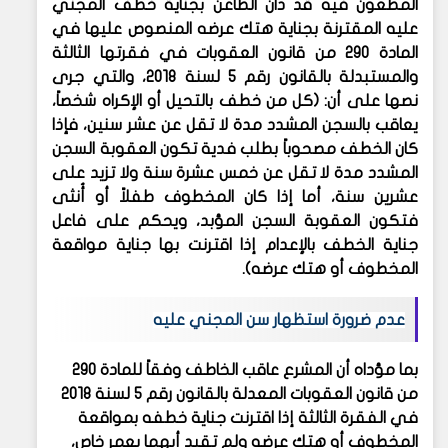
المطعون فيه قد دان الطاعن بجناية خطف المجني
عليه المقترنة بجناية هتك عرضه المنصوص عليها في
المادة 290 من قانون العقوبات في فقرتها الثالثة
والمستبدلة بالقانون رقم 5 لسنة 2018، والتي جرى
نصها على أن: (كل من خطف بالتحيل أو الإكراه شخصاً،
يعاقب بالسجن المشدد مدة لا تقل عن عشر سنين، فإذا
كان الخطف مصحوباً بطلب فدية تكون العقوبة السجن
المشدد مدة لا تقل عن خمس عشرة سنة ولا تزيد على
عشرين سنة، أما إذا كان المخطوف طفلاً أو أُنثى
فتكون العقوبة السجن المؤبد، ويحكم على فاعل
جناية الخطف بالإعدام إذا اقترنت بها جناية مواقعة
المخطوف أو هتك عرضه).
عدم ضرورة استظهار سن المجني عليه
بما مؤداه أن المشرع عاقب الخاطف وفقاً للمادة 290
من قانون العقوبات المعدلة بالقانون رقم 5 لسنة 2018
في الفقرة الثالثة إذا اقترنت جناية خطفه بمواقعة
المخطوف أو هتك عرضه ولم تقيد أيهما بعمر خاص،