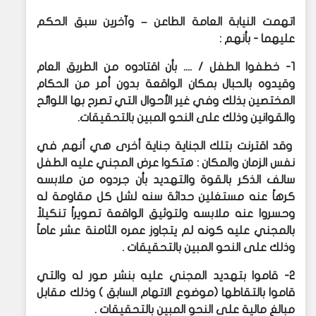
اتهمت النيابة العامة الطاعن – وآخرين سبق الحكم
عليهما - بأنهم :
1- خطفوا الطفل / .... بأن اقتادوه من الطريق العام
وقيدوه بالحبال بمكان الواقعة بدون أمر من الحكام
المختصين بذلك وفي غير الأحوال التي تصرح بها اللوائح
والقوانين وذلك على النحو المبين بالتحقيقات.
وقد اقترنت بتلك الجناية جناية أخرى هي أنهم في
نفس الزمان والمكان : هتكوا عرض المجني عليه الطفل
سالف الذكر بالقوة والتهديد بأن جردوه من ملابسه
كرهاً عنه مستغلين حداثة سنه لشل كل مقاومة له
وحسروا عنه ملابسه ولتوثيق الواقعة تصويراً تنكيلاً
بالمجني عليه كونه لم يتجاوز عمره الثامنة عشر عاماً
وذلك على النحو المبين بالتحقيقات .
2- قاموا بتهديد المجني عليه بنشر صور له والتي
قاموا بالتقاطها (موضوع الاتهام السابق ) وذلك مقابل
مبالغ مالية على النحو المبين بالتحقيقات .