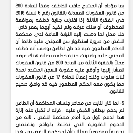
بما مؤداه أن المشرع عاقب الخاطف وفقاً للمادة 290
من قانون العقوبات المعدلة بالقانون رقم 5 لسنة 2018
في الفقرة الثالثة إذا اقترنت جناية خطفه بمواقعة
المخطوف أو هتك عرضه ولم تقيد أيهما بعمر خاص ،
فلا محل لما ذهبت إليه النيابة العامة لدى محكمة
النقض من ضرورة استظهار سن المجني عليه طالما أن
الحكم المطعون فيه قد دان الطاعن بوصف أنه خطف
المجني عليه واقترنت جناية خطفه بجناية هتك عرضه
عملاً بالفقرة الثالثة من المادة 290 من قانون العقوبات
المشار إليها وأوقع عليه عقوبة السجن المشدد لمدة
ثلاث سنوات وذلك إعمالاً للمادة 17 من قانون العقوبات
مما يكون معه الحكم المطعون فيه قد وافق صحيح
القانون.
5- لما كان الثابت من محاضر جلسات المحاكمة أن الطاعن
لم يدفع ببطلان القبض عليه ، فإنه لا تقبل منه إثارة
هذا الدفع لأول مرة أمام محكمة النقض ، لأنه من
الدفوع القانونية التي تختلط بالواقع وتقتضي
تحقيقاً موضوعياً مما لا شأن لمحكمة النقض به ، هذا