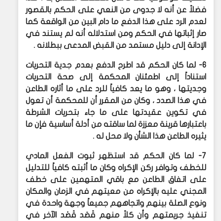
فضلاً عن أنه لا جدوى من النعي على الحكم بالقصور
لعدم الرد على هذا الدفع ما دام البين من الواقعة كما
صار إثباتها في الحكم ومن استدلاله أنه لم يستند في
الإدانة إلى دليل مستمد من القبض المدعى ببطلانه .
6- لما كان الحكم قد اطرح الدفع بعدم جدية التحريات
استناداً إلى اطمئنان المحكمة إلى صحة التحريات
وجديتها ، وهو ما يعد كافياً للرد على ما أثاره الطاعن
في هذا الصدد ، وكان من المقرر أن للمحكمة أن تعول
في تكوين عقيدتها على ما جاء بتحريات الشرطة
باعتبارها قرينة معززة لما ساقته من أدلة أساسية فإن ما
يثيره الطاعن هذا الشأن ولا محل له .
7- لما كان الحكم قد استظهر ثبوت الفعل المادي
للخطف وتوافر ركن الإكراه وكان ما أثبته كافياً للتدليل
على اتفاق الطاعن مع باقي المتهمين على خطف
المجني عليه بالإكراه من معيتهم في الزمان والمكان
ونوع الصلة بينهم واتجاههم جميعاً وجهة واحدة في
تنفيذ جريمتهم وأن كلاً منهم قَصَد قَصْد الآخر في