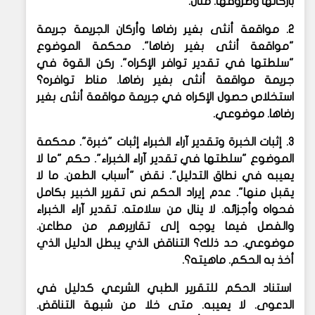
بأركانها وظروفها. مثال.
2. مواقعة أنثى بغير رضاها وأركان الجريمة جريمة
"مواقعة أنثى بغير رضاها". محكمة الموضوع
"سلطتها في تقدير توافر الإكراه". ركن القوة في
جريمة مواقعة أنثى بغير رضاها. مناط توافره؟
استخلاص حصول الإكراه في جريمة مواقعة أنثى بغير
رضاها. موضوعي.
3. إثبات الخبرة وتقدير آراء الخبراء إثبات "خبرة". محكمة
الموضوع "سلطتها في تقدير آراء الخبراء". حكم "ما لا
يعيبه في نطاق التدليل". نقض "أسباب الطعن. ما لا
يقبل منها". عدم إيراد الحكم نص تقرير الخبير بكامل
فحواه وأجزائه. لا ينال من سلامته. تقدير آراء الخبراء
والفصل فيما يوجه إلى تقاريرهم من مطاعن.
موضوعي. حد ذلك؟ التناقض الذي يبطل الدليل الذي
أخذ به الحكم. ماهيته؟.
استناد الحكم للتقرير الطبي الشرعي كدليل في
الدعوى. لا يعيبه. متى خلا من شبهة التناقض.