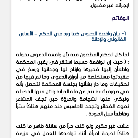
لإجرائه. غير مقبول.
الوقائع
1- بيان واقعة الدعوى كما ورد في الحكم – الأساس
القانوني والإدانة
لما كان الحكم المطعون فيه بيَّن واقعة الدعوى بقوله
: ( حيث إن الواقعة حسبما استقر في يقين المحكمة
واطمأن إليها ضميرها وارتاح لها وجدانها ورسخ في
عقيدتها مستخلصة من أوراق الدعوى وما تم فيها من
تحقيقات وما دار بشأنها بجلسة المحكمة تتحصل بأنه
في صورة يائسة تنم عن قلة الديانة وتئن منها الفضيلة
وتبكي منها الشهامة والمرؤة حين تجف المشاعر
تموت الضمائر وتجمد الأحاسيس عند متهم هتاكاً ستراً
وقاطعاً سبل المودة .
عشت غير مكرم ولو كنت حراً من سلالة طاهر ما كنت
هتاكاً لحرمة امرأة أثناء تواجدها للعمل في مزرعة