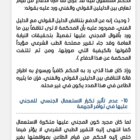
الحكم المطعون فيه قد عرض لما أثاره الدفاع من قيام
تعارض بين الدليلين القولي والفني ورد عليه بقوله:
( وحيث إنه عن الدفع بتناقض الدليل القولي مع الدليل
الفني، فمردود عليه بأن المحكمة لا ترى تناقضاً بين ما
ورد بأقوال المجني عليها تفصيلاً بتحقيقات النيابة
العامة وقد جاء تقرير مصلحة الطب الشرعي مؤيداً
لأقولها بالكيفية التي صورتها، ومن ثم تلتفت
المحكمة عن هذا الدفاع )،
وإذ كان هذا الذي رد به الحكم كافياً ويسوغ به اطراح
قالة التناقض بين الدليلين القولي والفني، فإن ما يثيره
الطاعن في هذا الصدد يكون في غير محله.
10- عدم تأثير تكرار الاستعمال الجنسي للمجني
عليها في توافر الجريمة
لما كان مجرد كون المجني عليها متكررة الاستعمال
كما انتهى إليه التقرير الطبي الشرعي لا يؤثر فيما
خلص إليه الحكم من قيام الطاعن بمواقعتها بغير