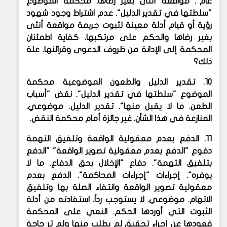
عام". مواقعة أنثى بغير رضاها. محكمة الموضوع
"سلطتها في تقدير الدليل". عدم اشتراط وجود شهود
رؤية أو قيام أدلة معينة لثبوت جريمة مواقعة أنثى
بغير رضاها والحكم على مرتكبها. كفاية اطمئنان
المحكمة إلى الإدانة من ظروف الدعوى وقرائنها. علة
ذلك؟
10. تقدير الدليل والطعون الموضوعية محكمة
الموضوع "سلطتها في تقدير الدليل". نقض "أسباب
الطعن. ما لا يقبل منها". تقدير الدليل. موضوعي.
المنازعة في هذا الشأن. غير جائزة أمام محكمة النقض.
11. الدفع بعدم معقولية الواقعة وتلفيق التهمة
دفوع "الدفع بعدم معقولية تصوير الواقعة" "الدفع
بتلفيق التهمة". دفاع "الإخلال بحق الدفاع. ما لا
يوفره". إجراءات "إجراءات المحاكمة". الدفع بعدم
معقولية تصوير الواقعة وانتفاء الصلة بها وتلفيق
الاتهام. موضوعي. لا يستوجب رداً. استفادته من أدلة
الثبوت التي أوردها الحكم. النعي على المحكمة
قعودها عن إجراء تحقيق لم يطلب منها ولم تر حاجة