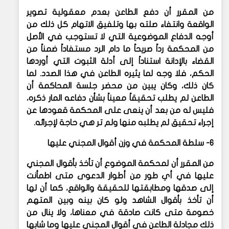
من المقرر أن دفع الطاعن بعدم معقولية تصوير
الواقعة وانتفاء صلته بها وتلفيق الاتهام كل ذلك من
أوجه الدفاع الموضوعية التي لا تستوجب في الأصل
من المحكمة رداً صريحاً ما دام الرد مستفاداً ضمناً من
القضاء بالإدانة استناداً إلى أدلة الثبوت التي أوردها
الحكم، فلا وجه لما يثيره الطاعن في هذا الصدد. لما
كان ذلك، وكان يبين من محضر جلسة المحاكمة أن
الطاعن لم يطلب تحقيقاً معيناً بشأن دفاعه المار ذكره،
فليس له من بعد أن ينعى على المحكمة قعودها عن
إجراء تحقيق لم يطلبه منها ولم تر هي حاجة لإجرائه.
6- سلطة المحكمة في وزن أقوال المجني عليها
من المقرر أن لمحكمة الموضوع أن تأخذ بأقوال المجني
عليها في أي طور من أطوار الدعوى متى اطمأنت
إلى صدقها ومطابقتها للحقيقة والواقع، كما أن لها
أن تأخذ بأقوال الشاهد ولو كان بينه وبين المتهم
خصومة متى كانت صادقة في معناها، ولا ينال من
ذلك مجادلة الطاعن في أقوال المجني عليها وما شابها