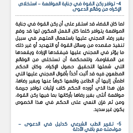
4- توافر ركن القوة في جناية المواقعة – استخلاص
الإكراه من وقائع الدعوى
لما كان القضاء قد استقر على أن ركن القوة في جناية
المواقعة يتوافر كلما كان الفعل المكون لها قد وقع
بغير رضاء المجني عليها باستعمال المتهم في سبيل
تنفيذ مقصده من وسائل القوة أو التهديد أو غير ذلك
ما يؤثر في المجني عليها فيفقدها الإرادة ويقعدها
عن المقاومة، وللمحكمة أن تستخلص من الوقائع
التي شملها التحقيق حصول الإكراه، وكان الحكم
المطعون فيه قد أثبت أخذاً بأقوال المجني عليها التي
اطمأن إليها أن الطاعن واقعها كرهاً عنها وبغير رضاها،
فإن هذا الذي أورده الحكم كاف لإثبات توافر جريمة
مواقعة أنثى بغير رضاها بأركانها بما فيها ركن القوة،
ومن ثم فإن النعي على الحكم في هذا الخصوص
يكون غير سديد.
5- تقرير الطب الشرعي كدليل في الدعوى –
مواءمته مع باقي الأدلة