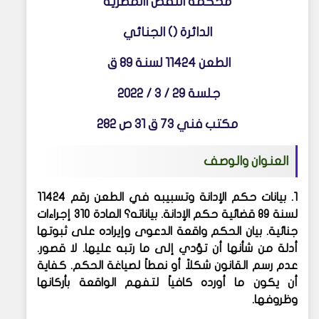
محكمة النقض االمصرية
الدائرة () الجنائي
الطعن 11424 لسنة 89 ق
جلسة 29 / 3 / 2022
مكتب فني 73 ق 31 ص 282
العنوان والوصف
1. بيانات حكم الإدانة وتسبيبه في الطعن رقم 11424
لسنة 89 قضائية
حكم الإدانة. بياناته؟ المادة 310 إجراءات
جنائية. بيان الحكم واقعة الدعوى وإيراده على ثبوتها
أدلة من شأنها أن تؤدي إلى ما رتبه عليها. لا قصور.
عدم رسم القانون شكلاً أو نمطاً لصياغة الحكم. كفاية
أن يكون ما أورده كافياً لتفهم الواقعة بأركانها
وظروفها.