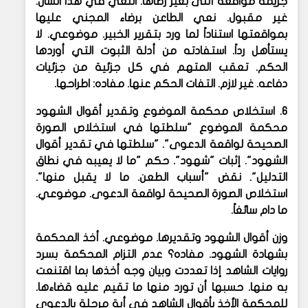
جريمة مواقعة أنثى بغير رضاها. النعي في هذا الشأن.
غير مقبول. نعي الطاعن برضاء المجني عليها
بمواقعتها استناداً لما ورد بتقرير الخبير. موضوعي. لا
يستأهل رداً. استفادته من أدلة الثبوت التي أوردها
الحكم. تعقب المتهم في كل جزئية من جزئيات
دفاعه. غير لازم. التفات الحكم عنها. مفاده: اطراحها.
6. استخلاص محكمة الموضوع وتقدير أقوال الشهود
محكمة الموضوع "سلطتها في استخلاص الصورة
الصحيحة لواقعة الدعوى". "سلطتها في تقدير أقوال
الشهود". إثبات "شهود". حكم "ما لا يعيبه في نطاق
التدليل". نقض "أسباب الطعن. ما لا يقبل منها".
استخلاص الصورة الصحيحة لواقعة الدعوى. موضوعي.
ما دام سائغاً.
وزن أقوال الشهود وتقديرها. موضوعي. أخذ المحكمة
بشهادة الشهود. مفاده؟ عدم التزام المحكمة بسرد
روايات الشاهد إذا تعددت وبيان وجه أخذها بما اقتنعت
به منها. حسبها أن تورد منها ما تقيم عليه قضاءها.
للمحكمة الأخذ بأقوال الشاهد في أية مرحلة بالدعوى