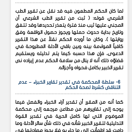
لما كان الحكم المطعون فيه قد نقل عن تقرير الطب
الشرعي قوله: ( ثبت من تقرير الطب الشرعي أن
المجني عليها ثيب منذ فترة يتعذر تحديدها وقد تتفق
وتاريخ بداية حدوث حملها ويجوز حصول الواقعة وفق
روايتها )، وكان ما أورده الحكم نقلاً عن هذا التقرير
كافياً المواءمة بينه وبين باقي الأدلة المطروحة في
الدعوى، فإن هذا حسبه كيما يتم تدليله ويستقيم
قضاؤه ذلك أنه لا ينال من سلامة الحكم عدم إيراده نص
تقرير الخبير بكامل فحواه وأجزائه.
6- سلطة المحكمة في تقدير تقارير الخبراء – عدم
التناقض كشرط لصحة الحكم
كما أنه من المقرر أن تقدير آراء الخبراء والفصل فيما
يوجه إلى تقاريرهم من مطاعن مرجعه إلى محكمة
الموضوع التي لها كامل الحرية في تقدير القوة
التدليلية لتقرير الخبير شأنه في ذلك شأن سائر الأدلة وما
دامت قد اطمأنت إلى ما جاء به فلا يجوز مصادرتها في