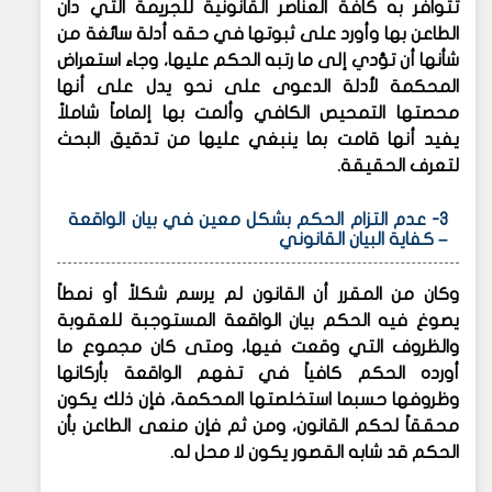
تتوافر به كافة العناصر القانونية للجريمة التي دان
الطاعن بها وأورد على ثبوتها في حقه أدلة سائغة من
شأنها أن تؤدي إلى ما رتبه الحكم عليها، وجاء استعراض
المحكمة لأدلة الدعوى على نحو يدل على أنها
محصتها التمحيص الكافي وألمت بها إلماماً شاملاً
يفيد أنها قامت بما ينبغي عليها من تدقيق البحث
لتعرف الحقيقة.
3- عدم التزام الحكم بشكل معين في بيان الواقعة
– كفاية البيان القانوني
وكان من المقرر أن القانون لم يرسم شكلاً أو نمطاً
يصوغ فيه الحكم بيان الواقعة المستوجبة للعقوبة
والظروف التي وقعت فيها، ومتى كان مجموع ما
أورده الحكم كافياً في تفهم الواقعة بأركانها
وظروفها حسبما استخلصتها المحكمة، فإن ذلك يكون
محققاً لحكم القانون، ومن ثم فإن منعى الطاعن بأن
الحكم قد شابه القصور يكون لا محل له.