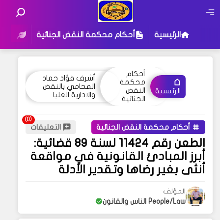
الرئيسية
أحكام محكمة النقض الجنائية
أحكام
أحكام
أشرف فؤاد حماد
محكمة
المحامي بالنقض
النقض
الرئيسية
والادارية العليا
الجنائية
أحكام محكمة النقض الجنائية
التعليقات
الطعن رقم 11424 لسنة 89 قضائية:
أبرز المبادئ القانونية في مواقعة
أنثى بغير رضاها وتقدير الأدلة
المؤلف
People/Law الناس والقانون