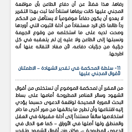
رضاها، هذا فضلاً عن أن دفاع الطاعن بأن مواقعة
المجني عليها كانت برضاها استناداً لما ثبت بهذا التقرير
لا يعدو أن يكون دفاعاً موضوعياً لا يستأهل من الحكم
رداً طالما كان الرد مستفاداً من أدلة الثبوت التي أوردها
وصحت لديه على ما استخلصه من وقوع الجريمة
ونسبتها إلى الطاعن ولا عليه إن لم يتعقبه في كل
جزئية من جزئيات دفاعه، لأن مفاد التفاته عنها أنه
اطرحها.
11- سلطة المحكمة في تقدير الشهادة – الاطمئنان
لأقوال المجني عليها
من المقرر أن لمحكمة الموضوع أن تستخلص من أقوال
الشهود وسائر العناصر المطروحة أمامها على بساط
البحث الصورة الصحيحة لواقعة الدعوى حسبما يؤدي
إليه اقتناعها وأن تطرح ما يخالفها من صور أخرى ما دام
استخلاصها سائغاً مستنداً إلى أدلة مقبولة في العقل
والمنطق ولها أصلها في الأوراق – كما هو الحال في
الدعوى المطروحة –، وكان وزن أقوال الشهود وتقدير