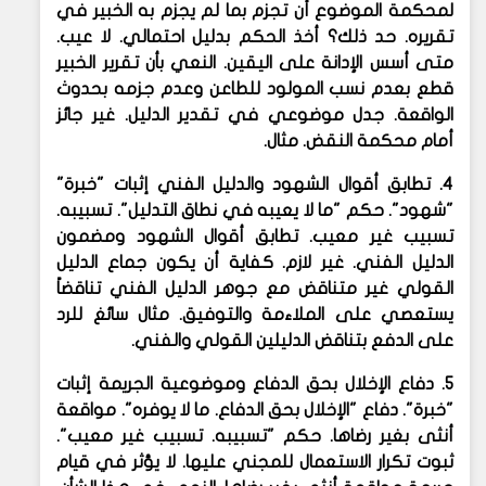
لمحكمة الموضوع أن تجزم بما لم يجزم به الخبير في
تقريره. حد ذلك؟ أخذ الحكم بدليل احتمالي. لا عيب.
متى أسس الإدانة على اليقين. النعي بأن تقرير الخبير
قطع بعدم نسب المولود للطاعن وعدم جزمه بحدوث
الواقعة. جدل موضوعي في تقدير الدليل. غير جائز
أمام محكمة النقض. مثال.
4. تطابق أقوال الشهود والدليل الفني إثبات "خبرة"
"شهود". حكم "ما لا يعيبه في نطاق التدليل". تسبيبه.
تسبيب غير معيب. تطابق أقوال الشهود ومضمون
الدليل الفني. غير لازم. كفاية أن يكون جماع الدليل
القولي غير متناقض مع جوهر الدليل الفني تناقضاً
يستعصي على الملاءمة والتوفيق. مثال سائغ للرد
على الدفع بتناقض الدليلين القولي والفني.
5. دفاع الإخلال بحق الدفاع وموضوعية الجريمة إثبات
"خبرة". دفاع "الإخلال بحق الدفاع. ما لا يوفره". مواقعة
أنثى بغير رضاها. حكم "تسبيبه. تسبيب غير معيب".
ثبوت تكرار الاستعمال للمجني عليها. لا يؤثر في قيام