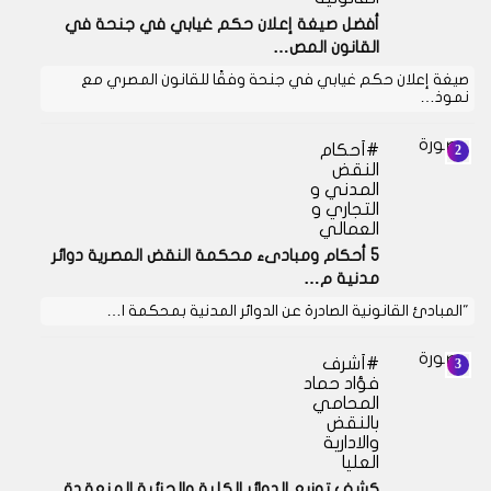
أفضل صيغة إعلان حكم غيابي في جنحة في
القانون المص…
صيغة إعلان حكم غيابي في جنحة وفقًا للقانون المصري مع
نموذ…
أحكام
النقض
المدني و
التجاري و
العمالي
5 أحكام ومبادىء محكمة النقض المصرية دوائر
مدنية م…
"المبادئ القانونية الصادرة عن الدوائر المدنية بمحكمة ا…
أشرف
فؤاد حماد
المحامي
بالنقض
والادارية
العليا
كشف توزيع الدوائر الكلية والجزئية المنعقدة