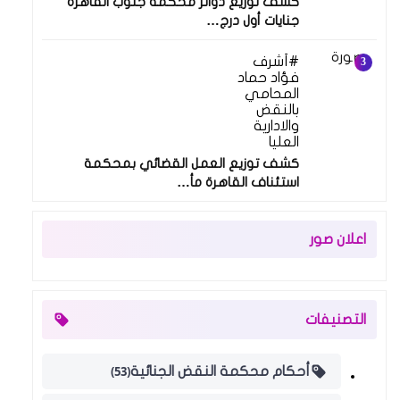
كشف توزيع دوائر محكمة جنوب القاهرة
جنايات أول درج…
أشرف
فؤاد حماد
المحامي
بالنقض
والادارية
العليا
كشف توزيع العمل القضائي بمحكمة
استئناف القاهرة مأ…
اعلان صور
التصنيفات
(53)
أحكام محكمة النقض الجنائية