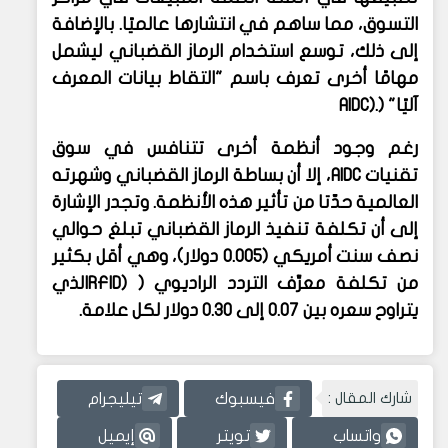
التسوق، مما ساهم في انتشارها عالميًا. بالإضافة
إلى ذلك، توسع استخدام الرماز القضباني ليشمل
مهامًا أخرى تعرف باسم "التقاط بيانات المعرف
آليًا" (
AIDC).
رغم وجود أنظمة أخرى تتنافس في سوق
تقنيات
AIDC
، إلا أن بساطة الرماز القضباني وشهرته
العالمية حدّتا من تأثير هذه الأنظمة. وتجدر الإشارة
إلى أن تكلفة تنفيذ الرماز القضباني تبلغ حوالي
نصف سنت أمريكي (0.005 دولار)، وهي أقل بكثير
من تكلفة معرِّف التردد الراديوي (
RFID)
الذي
يتراوح سعره بين 0.07 إلى 0.30 دولار لكل علامة.
شارك المقال :
فيسبوك
تيليجرام
واتساب
تويتر
إيميل