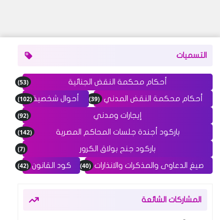
التسميات
(53)
أحكام محكمة النقض الجنائية
(102)
(39)
أحكام محكمة النقض المدني
أحوال شخصية
(92)
إيجارات ومدني
(142)
باركود أجندة جلسات المحاكم المصرية
(7)
باركود جنح بولاق الكرور
(42)
(40)
صيغ الدعاوى والمذكرات والانذارات
كود القانون
المشاركات الشائعة