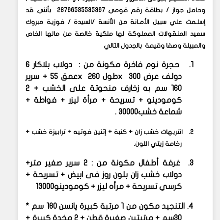
وحامل جواز / بطاقة رقم قومي 28766535535367 بأنني قد
إسلـمت علي سبيل الأمـانة من الأنسة /السيدة / فوزية مبروك
سعيد المنقولات المملوكة لها ملكية خالصة من مالها الخاص
والمبينة وصفا وقيمة بالجدول التالي
1.
حجرة نوم فاخرة مكونة من : دولاب بلاكار ٦
دولف عرض ٣٠٠
x
طول ٢٦٠
x
عمق ٥٥ + سرير
160 سم به زخارف منحوتة على الخشب + 2
كومودينو + تسريحة + مرأة ليزر + فواطة +
شماعة خشب
30000
.
2.
انتريهات خشب زان + كنبة + إثنين فوتيه + ترابيزة خشب +
رخامة زيتي اللون.
3.
غرفة أطفال مكونة من : 2 سرير صغير متر+
دولاب خشب زان بلون روز فى ابيض + تسريحة +
كرسي تسريحة + مرأه ليزر + كومودينو
13000
4.
التنجيد مكون من 1 مرتبة كبيرة يانسن 160 سم *
30سم + مرتبتين صغيرة قطن + 2 مخدة كبيرة +