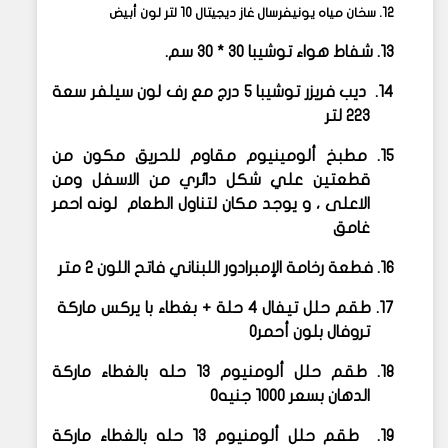
12.
سخان مياه يونيفرسال غاز ديجيتال 10 لتر لون أبيض
13.
شفاط هواء توشيبا 30 * 30 سم.
14.
ديب فريزر توشيبا 5 درج مع رف لون سيلفر سعة
223 لتر
15.
مطبخ ألومينيوم مقاوم للحريق مكون من
قطعتين علي شكل دائري من الاسفل ومن
الاعلى ، و يوجد مكان لتناول الطعام
لونه احمر
غامق
16.
فطعة رخامة الإمبرادور اللبناني فاتح اللون 2 متر
17.
طقم حلل تيفال 4 حلة + بغطاء با يركس ماركة
تروفال بلون أحمر
0
18.
طقم حلل ألومنيوم 13 حله بالغطاء ماركة
الدهان بسعر 1000 جنيه
0
19.
طقم حلل ألومنيوم 13 حله بالغطاء ماركة