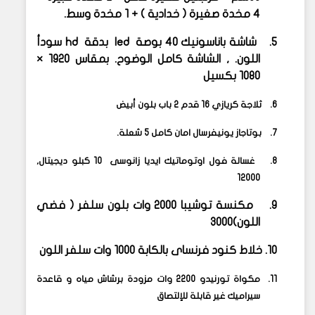
4 مخدة صغيرة ( خدادية ) + 1 مخدة وسط.
5.
شاشة باناسونيك 40 بوصة
led
بدقة
hd
سودأ
اللون. , الشاشة كامل الوضوح. بمقاس ١٩٢٠ ×
١٠٨٠ بكسيل
6.
ثلاجة كريازي 16 قدم 2 باب بلون أبيض
7.
بوتاجاز يونيفرسال امان كامل 5 شعلة.
8.
غسالة فول اوتوماتيك ايديا زانوسى
10 كبلو ديجيتال
,
12000
9.
مكنسة توشيبا 2000 وات بلون سلفر ( فضي
اللون)
3000
10.
خلاط كنود فرنساى بالكابة 1000 وات سلفر اللون
11.
مكواة تورنيدو 2200 وات مزودة برشاش مياه و قاعدة
سيراميك غير قابلة للإلتصاق