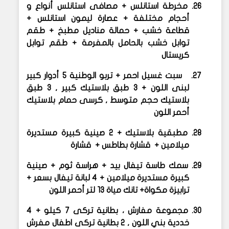
26.
مخرطة استانلس + مصافى استانلس أنواع و
أحجام مختلفة + عصارة ليمون استانلس +
قطاعة خشب + حمالة مناديل مطبخ + طقم
توابل خشب بالحامل بالمفرمة + طقم توابل
كريستال
27.
سبت غسيل احمر + تربو الوطنية 5 أدوار كبير
لبنى اللون + 3 طبق بلاستيك كبير , 3 طبق
بلاستيك حجم متوسط , كرسى حمام بلاستيك
أحمر اللون
28.
مطبقية بلاستيك + 2 صينية كبيرة مستديرة
ميلامين + قشارة بطاطس + قشارة
29.
سمك طاسة تيفال بيد + هراسة ثوم + صينية
كبيرة مستديرة ميلامين + 4 لبانة تيفال بسعر +
ترابيزة مكواة+ تانك مياة 13 لتر أحمر اللون
30.
مجموعة مفارش
،
بطانية تركى 7 كيلو + 4
خددية بني اللون , 2 بطانية تركى اطفال
مفرش