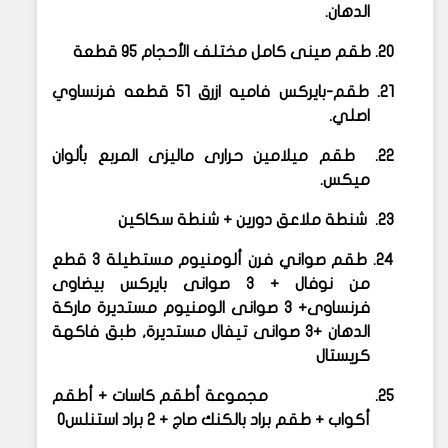
الدهان.
20.
طقم صينى كامل مختلف الأحجام 95 قطعة
21.
طقم-بايركس فاميه ازرق ٥١ قطعه فرنساوي
اصلي.
22.
طقم ميلامين حرارى ماليزى المربع بألوان
ميكس.
23.
شنطة ملاعق دورين + شنطة سكاكين
24.
طقم صواني فرن ألومنيوم مستطيلة 3 قطع
من نوفال + 3 صوانى بايركس
بيضاوى
فرنساوى+ 3 صوانى الومنيوم مستديرة ماركة
الدهان +3 صوانى
تيفال مستديرة, طبق فاكهة
كريستال
25.
مجموعة أطقم كاسات + أطقم
أكواب + طقم براد بالكنك صاج + 2 براد استنلس
0