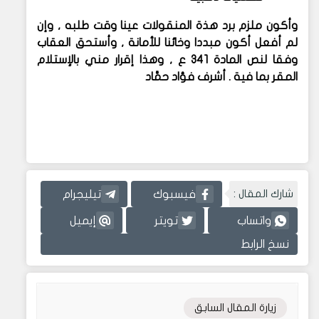
وأكون ملزم برد هذة المنقولات عينا وقت طلبه , وإن
لم أفعل أكون مبددا وخائنا للأمانة , وأستحق العقاب
وفقا لنص المادة 341 ع , وهذا إقرار مني بالإستلام
المقر بما فية . أشرف فؤاد حمَّاد
شارك المقال :
فيسبوك
تيليجرام
واتساب
تويتر
إيميل
نسخ الرابط
زيارة المقال السابق