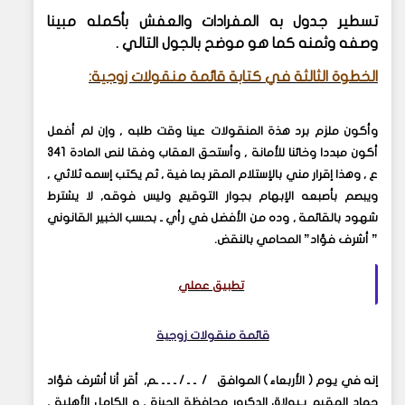
تسطير جدول به المفرادات والعفش بأكمله مبينا
وصفه وثمنه كما هو موضح بالجول التالي
.
الخطوة الثالثة في كتابة قائمة منقولات زوجية
:
وأكون ملزم برد هذة المنقولات عينا وقت طلبه , وإن لم أفعل
أكون مبددا وخائنا للأمانة , وأستحق العقاب وفقا لنص المادة 341
ع , وهذا إقرار مني بالإستلام المقر بما فية , ثم يكتب إسمه ثلاثي ,
ويبصم بأصبعه الإبهام بجوار التوقيع وليس فوقه, لا يشترط
شهود بالقائمة , وده من الأفضل في رأي ـ بحسب الخبير القانوني
” أشرف فؤاد” المحامي بالنقض
.
تطبيق عملي
قائمة منقولات زوجية
إنه في يوم ( الأربعاء ) الموافق
/
ـ ـ / ـ ـ ـ ـم, أقر أنا أشرف فؤاد
حماد المقيم بـبولاق الدكرور محافظة الجيزة , و الكامل الأهلية ,