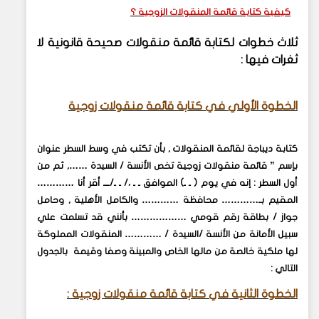
كيفية كتابة قائمة المنقولات الزوجية ؟
ثلاث خطوات لكتابة قائمة منقولات صحيحة قانونية لا
ثغرات فيها
:
الخطوة الأولي في كتابة قائمة منقولات زوجية
كتابة ديباجة لقائمة المنقولات , بأن تكتب في وسط السطر عنوان
بإسم ” قائمة منقولات زوجية تخص الأنسة / السيدة ……, ثم من
أول السطر : إنه في يوم ( ـ ـ) الموافق ـ ـ ،/ ـ ـ/ـــ أقر أنا …………
المقيم بـ………… محافظة ………… والكامل الأهلية , وحامل
جواز / بطاقة رقم قومي ……………… بأنني قد تسلمت علي
سبيل الأمانة من الأنسة /السيدة / ………… المنقولات المملوكة
لها ملكية خالصة من مالها الخاص والمبينة وصفا وقيمة بالجدول
التالي
:
الخطوة الثانية في كتابة قائمة منقولات زوجية
: