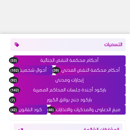
التسميات
(53)
أحكام محكمة النقض الجنائية
(102)
(39)
أحكام محكمة النقض المدني
أحوال شخصية
(92)
إيجارات ومدني
(142)
باركود أجندة جلسات المحاكم المصرية
(7)
باركود جنح بولاق الكرور
(42)
(40)
صيغ الدعاوى والمذكرات والانذارات
كود القانون
المشاركات الشائعة