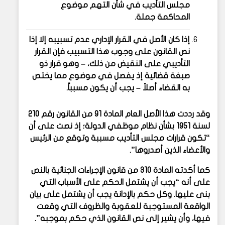
مجلس التأديب في شأن التهم موضوع
المحاكمة جملة.
إذا كان الأصل في القرار الإداري عدم تسبيبه إلا إذا
نص القانون على وجوب هذا التسبيب فإن القرار
التأديبي على النقيض من ذلك، – وهو قرار ذو
صبغة قضائية إذ يفصل في موضوع مما يختص
به القضاء أصلاً – يجب أن يكون مسبباً.
وقد رددت هذا الأصل العام المادة 91 من القانون رقم 210
لسنة 1951 بشأن نظام موظفي الدولة؛ إذ نصت على أن
“تكون قرارات مجلس التأديب مسببة وتوقع من الرئيس
والأعضاء الذين أصدروها”.
كما أكدته المادة 310 من قانون الإجراءات الجنائية بالنص
على أنه “يجب أن يشتمل الحكم على الأسباب التي
بنى عليها. وكل حكم بالإدانة يجب أن يشتمل على بيان
الواقعة المستوجبة للعقوبة والظروف التي وقعت
فيها، وأن يشير إلى نص القانون الذي حكم بموجبه”.