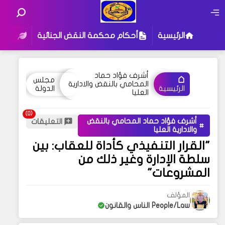
الرئيسية
أحكام محكمة النقض الجنائية
أحكام
أشرف فؤاد حماد
مجلس
المحامي بالنقض والادارية
الدولة
الرئيسية
العليا
أشرف فؤاد حماد المحامي بالنقض
التعليقات
والادارية العليا
"القرار التنفيذي كأداة للعقاب: بين
سلطة الإدارة وغير ذلك من
المشروعات"
المؤلف
People/Law الناس والقانون