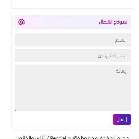
نموذج الاتصال
إرسال
جميع الحقوق محفوظة
©
PeopleLaw / الناس والقانون‏