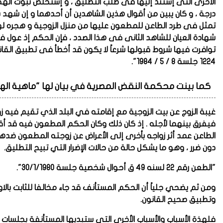
الأخرى التى إستند إليها فى طلب التطليق ، و إستخلص ثبوت ال
درجة ، و كان يبين من أقوال هذين الشاهدين أن أحدهما و إن شهد ب
تمثل فى طرد الطاعن للمطعون عليها من منزل الزوجية و هجره ل
شهادة العيان للشاهد الثانى فى هذا الصدد ، فإن الحكم إذ عول 
1224 جلسة 8 / 5 / 1984".
كما بينت محكمة النقض المصرية في بيان لها "ماهية الهج
غيبة الزوج عن بيت الزوجية مع إقامته في البلد الذي تقيم فيه ز
فيفرق بينهما لأجله . إذ كان ذلك وكان الحكم المطعون فيه قد أق
الطاعن عمد أثر زواجه بأخرى إلى الأعراض عن زوجته المطعون ضدها 
دون ضرر ، وهو ما يشكل حالة من حالات الإضرار التي تبيح التطليق
.
"
الطعن رقم 22 لسنه 49 ق أحوال شخصية جلسة 30/1/1980
".
ومن ثم يضحي جلياً أن الحكم المستأنف قد جاء مخالفا للثابت بالاو
وتطبيق صحيح القانون.
فلهذة الأسباب والأسباب الأخرى التى ستبديها المستأنفة بجلسات