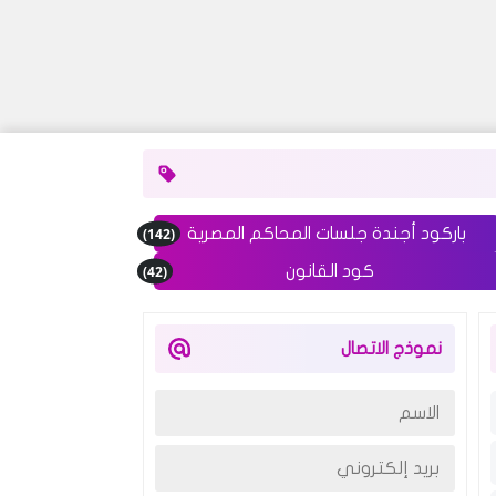
(142)
باركود أجندة جلسات المحاكم المصرية
(42)
كود القانون
نموذج الاتصال