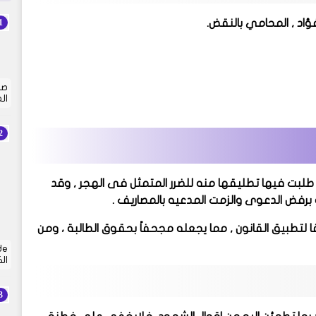
فؤاد , المحامي بالنقض.
صي
ال
يه طلبت فيها تطليقها منه للضرر المتمثل فى الهجر , وقد
.
 لتطبيق القانون , مما يجعله مجحفاً بحقوق الطالبة ، ومن
ال