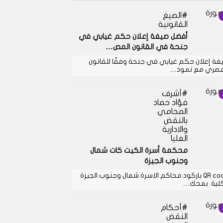
الصيغ
القانونية
أفضل صيغة إعلان حكم غيابي في
جنحة في القانون المص…
غة إعلان حكم غيابي في جنحة وفقًا للقانون
مصري مع نموذ…
أشرف
فؤاد حماد
المحامي
بالنقض
والادارية
العليا
محكمة أسرة الكيت كات شمال
وجنوب الجيزة
QR code باركود محاكم الاسرة شمال وجنوب الجيزة
كلية بمحك…
أحكام
النقض