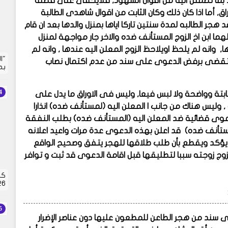
 بما تطمئن اليه من اقوال الشهود, فلايخفى على فطنة
, أما اذا كان ذلك وكان الثابت من اقوال شاهدى الطالبة
ر الطالبه لمدة سنتين تاركا اياها بمنزل والدها بعد ان قام
ما ابن اخ الزوج المستأنف ضده والاخر جار مواجهة لمنزل
, وانه لم يلحظ اويلاحظ الزوج المعلن اليه عندها , وانه لم
"ا
 تقضى برفض الدعوى على سند من عدم اكتمال نصاب
بم
تة وواضحة ولا لبس فيعا, وليس فى الاوراق ما يدل على
 وليس هناك من جانب ا المعلن اليه (لمستأنف ضده) انذارا
دعوى قضائية ضد المعلن اليه (المستأنف ضده) بطلب النفقة
المستأنف ضده) قد اعلن بهذه الدعوى عدة مرات واعيد اعلانه
ا يؤكد ويقطع بأن طلب طلاقها للهجر يتفق وصحيح الواقع
زوج زوجته سببا لتطليقها قبل اقامة الدعوى قد ثبت و توافر
كش
2026 |
ى سند من هجر الطاعن للمطعون عليها دون عناصر الإضرار