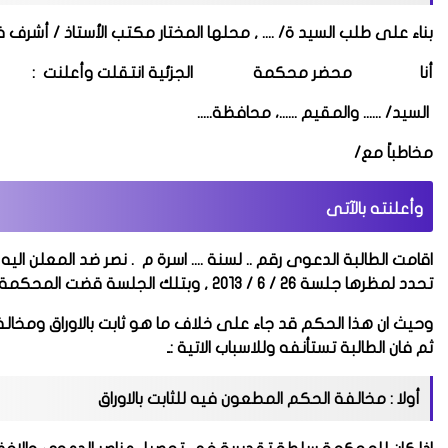
بناء على طلب
السيد ة/
.... , محلها المختار مكتب الأستاذ / أشرف 
أنا محضر محكمة الجزئية انتقلت وأعلنت :
السيد/ ...... والمقيم ......، محافظة.....
مخاطباً مع/
وأعلنته بالآتى
اقامت الطالبة الدعوى رقم .. لسنة .... اسرة م . نصر ضد المعلن ال
تحدد لمظرها جلسة 26 / 6 / 2013 , وبتلك الجلسة قضت المحكمة برفض الدعوى والزمت المدعيه بالمصاريف
وحيث ان هذا الحكم قد جاء على خلاف ما هو ثابت بالاوراق ومخالفا
ثم فان الطالبة تستأنفه وللاسباب الاتية :ـ
أولا : مخالفة الحكم المطعون فيه للثابت بالاوراق