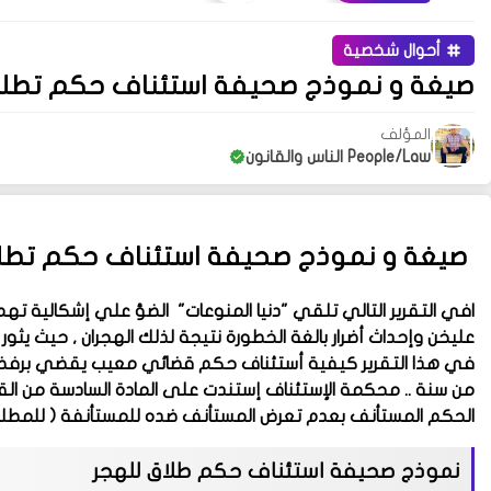
أحوال شخصية
صيغة و نموذج صحيفة استئناف حكم تطلي
المؤلف
People/Law الناس والقانون
صيغة و نموذج
صحيفة استئناف حكم تطلي
افي التقرير التالي تلقي "دنيا المنوعات" الضؤ علي إشكالية تهم 
عليخن وإحداث أضرار بالغة الخطورة نتيجة لذلك الهجران , حيث يثور
في هذا التقرير كيفية أستئناف حكم قضائي معيب يقضي برفض تط
الحكم المستأنف بعدم تعرض المستأنف ضده للمستأنفة ( للمطلق
نموذج
صحيفة استئناف حكم طلاق للهجر