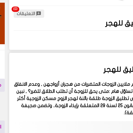
التعليقات
ق للهجر
ق للهجر
ملايين الزوجات المتضررات من هجران أزواجهن , وعدم الانفاق
م
 تساؤل هام :متى يحق للزوجة أن تطلب الطلاق للضرر؟ , نبين
ليق الزوجة طلقة بائنة لهجر الزوج مسكن الزوجية أكثر
من سنة .. محكمة الإستئناف إستندت على المادة السادسة من القانون 25 لسنة 29 المتعلقة بإيذاء الزوجة.. وتضمن صجيفة
ة).
ا