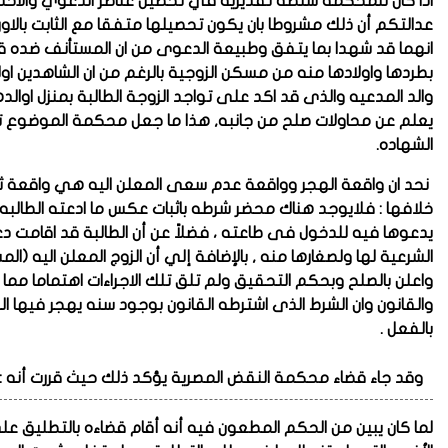
اذا كان للمحكمة سلطة تقديرية في تحصيل عناصر الدعوي والاخذ
عدالتكم أن ذلك مشروطا بان يكون تحصيلها متفقا مع الثابت بالاوراق
انهما قد شهدا بما يتفق وطبيعة الدعوى من ان المستأنف ضده قد هج
بطردها واولادها منه من مسكن الزوجية بالرغم من ان الشاهدين اوله
والد المدعيه والذى قد اكد على تواجد الزوجة الطالبة بمنزل اوالدها
يعلم عن محاولات صلح من جانبه, هذا ما جعل محكمة الموضوع
الشهاده.
نحد ان واقعة الهجر وواقعة عدم سعى المعلن اليه هي واقعة ثاب
خلافها : فلايوجد هناك محضر شرطه باثبات عكس ما ادعته الطالبه ,
يدعوها فيه للدخول فى طاعته ، فضلاً عن أن الطالبة قد اقامت 
الشرعية لها ولصغارها منه , بالإضافة إلي أن الزوج المعلن اليه (
واعلن بالصلح وبحكم التحقيق ولم تلق تلك الاجراءات اهتماما مم
والقانون وان الشرط الذى اشترطه القانون بوجود سنه يهجر فيها ال
بالفعل
.
وقد جاء قضاء محكمة النقض المصرية يؤكد ذلك حيث قررت أنه :
لما كان يبين من الحكم المطعون فيه أنه أقام قضاءه بالتطليق عل