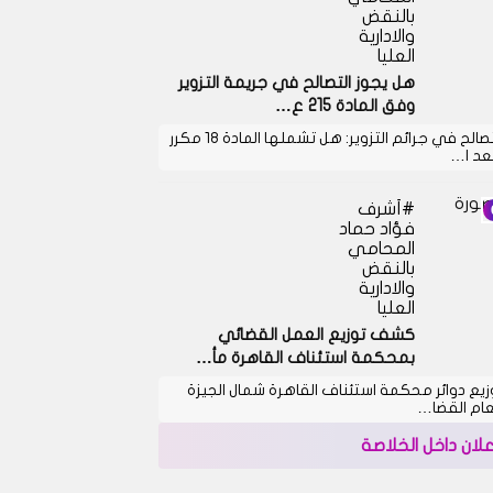
بالنقض
والادارية
العليا
هل يجوز التصالح في جريمة التزوير
وفق المادة 215 ع…
التصالح في جرائم التزوير: هل تشملها المادة 18 مكرر
بعد ا…
أشرف
فؤاد حماد
المحامي
بالنقض
والادارية
العليا
كشف توزيع العمل القضائي
بمحكمة استئناف القاهرة مأ…
زيع دوائر محكمة استئناف القاهرة شمال الجيزة
عام القضا…
علان داخل الخلاصة