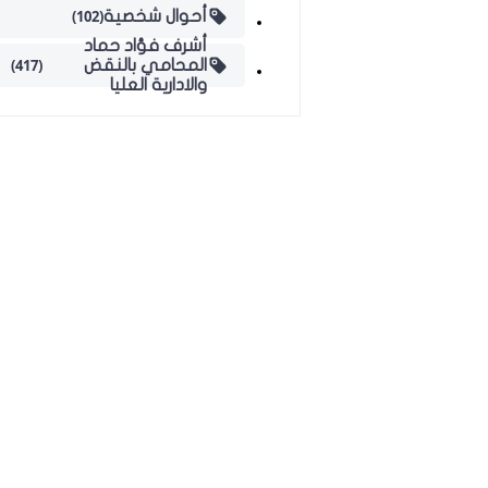
(102)
أحوال شخصية
أشرف فؤاد حماد
(417)
المحامي بالنقض
والادارية العليا