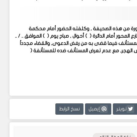
صورة من هذه الصحيفة , وكلفته الحضور أمام محكمة
المحور أمام الدائرة ( ) أحوال , صباح يوم ( ) الموافق .. / ..
م المستأنف فيما قضى به من رفض الدعوى, والقضاء مجدداً
ى الهجر, مع عدم تعرض المستأنف ضده للمستأنفة (
تويتر
إيميل
نسخ الرابط