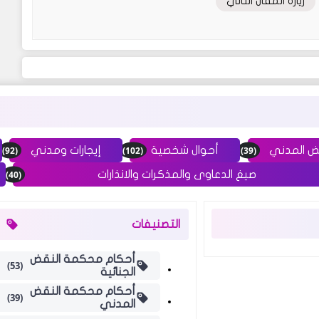
زيارة المقال التالي
(92)
(102)
(39)
ض المدني
أحوال شخصية
إيجارات ومدني
(40)
صيغ الدعاوى والمذكرات والانذارات
التصنيفات
أحكام محكمة النقض
(53)
الجنائية
أحكام محكمة النقض
(39)
المدني