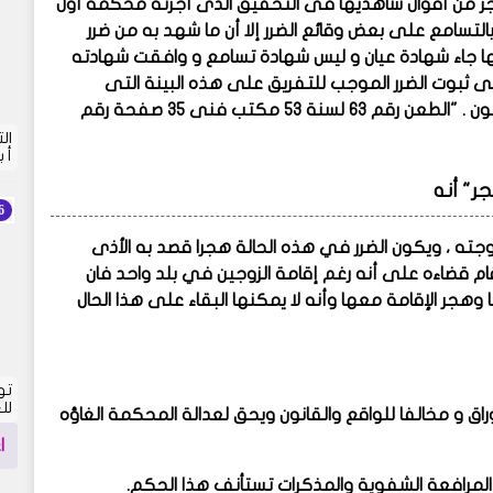
هجر من أقوال شاهديها فى التحقيق الذى أجرته محكمة أول
التسامع على بعض وقائع الضرر إلا أن ما شهد به من ضرر
ها جاء شهادة عيان و ليس شهادة تسامع و وافقت شهادته
فى ثبوت الضرر الموجب للتفريق على هذه البينة التى
توافرت فيها شروط قبولها شرعاً لا يكون قد أخطأ فى تطبيق القانون . "الطعن رقم 63 لسنة 53 مكتب فنى 35 صفحة رقم
أ 
ر" أنه
وجته ، ويكون الضرر في هذه الحالة هجرا قصد به الأذى
ام قضاءه على أنه رغم إقامة الزوجين في بلد واحد فان
وهجر الإقامة معها وأنه لا يمكنها البقاء على هذا الحال
تو
لل
راق و مخالفا للواقع والقانون ويحق لعدالة المحكمة الغاؤه
ا
 المرافعة الشفوية والمذكرات تستأنف هذا الحكم.