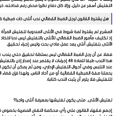
التفتيش أسفر عن دليل، وإلا كان دفاع نظريا محض رغم فداحته، خي
هل يشترط القانون لرجل الضبط القضائي ندب أنثى ذات ضبطية 
المشرع لم يشترط ثمة شروط في الأنثى المندوبة لتفتيش المرأة "
الأنثى بتفتيش أنثي يعد عمل مادي بحت وليس إجراء تحقيق.
فضلا عن أن رجل الضبط القضائي ليس بسلطة تحقيق حتي يندب غيره للق
هذا الندب طبقا للمادة 46 إجراءات لا يقتصر عند 
عند التلبس وفي أحوال التفتيش الإداري، ومن ثم يمكن أن تكون 
يحملنا صفة الضبطية القضائية أو من آحاد الناس، ولهذا فإن قضاء
للتفتيش فلا يلزم أن يثبت الندب كتابة.
تفتيش الأنثى.. متى يكون تفتيشها بمعرفة أنثى واجبا؟
إجمع فقهاء القانون علي رأي محكمة النقض المصرية بخصوص نطاق 