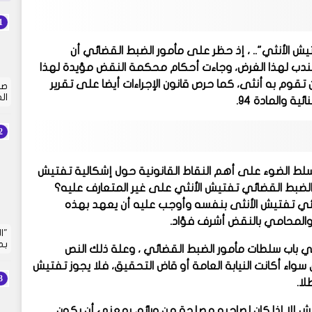
يش الأنثي".. ، إذ حظر على مأمور الضبط القضائي أن
دب لهذا الغرض، وجاءت أحكام محكمة النقض مؤيدة لهذا
قوم به أنثى، كما حرص قانون الإجراءات أيضا على تقرير
صي
ال
 لتسلط الضوء على أهم النقاط القانونية حول إشكالية تفتيش
ور الضبط القضائي تفتيش الأنثي على غير المتعارف عليه؟
ئي تفتيش الأنثى بنفسه وأوجب عليه أن يعهد بهذه
 والمحامي بالنقض أشرف فؤاد.
"ا
بم
ي باب سلطات مأمور الضبط القضائي ، وعلة ذلك النص
 أكانت النيابة العامة أو قاض التحقيق، فلا يجوز تفتيش
لا.
ش إلا إذا كان لصاحبه مصلحة من ورائه، بمعني أن يكون