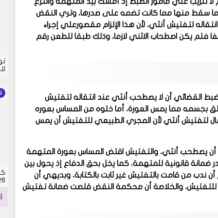
ا تثريب علي مأمور الضبط إذ أمسك بيد المتهمة وانتزع
 ما سقط منها مما كانت تضمه على صدرها، وتري النقض
نتقاله لتفتيش أنثي، لأن هذا الإلزام مقصورعلي إجراء
ا فلم يكن اصطحاب الاثني لازما، وذلك طبقا للطعن رقم
تو
لل
ط القضائي أن لا يصطحب أنثي عند انتقاله لتفتيش
ق بجسمه مما يمس العورة، أما خلوه من المساس بعوره
نتقال لتفتيش أنثي لأن المجري الطبيعي للتفتيش أن يمس
 أن يصطحب أنثي، والتفتيش اقتض المساس بعورة المتهمة
در ضمانة قانونية للمتهمة، كما يخل بحق الدفاع إذ يحول بين
كش
ن ندب من قامت بالتفتيش غير ثابت بالكتابة، وبديهي أن
2026 | 
ها للتفتيش، والخلاصة أن محكمة النقض قلصت ضمانة تفتيش
ا