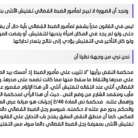
ونجد أن الضرورة لا تبيح لمأمور الضبط القضائي تفتيش الأنثى ب
ليس في القانون عذراً يشفع لمأمور الضبط القضائي بأية حال أن يف
حتى ولو لم يجد في المكان امرأة يندبها للتفتيش، أو رفضت المرأ
ولو كان التأخير في التفتيش يؤدي إلى نتائج يتعذر تداركها.
نحن نري من وجهة نظرنا أن
محكمة النقض برأيها "لا تثريب علي مأمور الضبط إذ أمسك بيد ال
علي صدرها والتقاط ما سقط منها مما كانت تضمه على صدرها، وتر
القضائي أنثي عند انتقاله لتفتيش أنثي، لأن هذا الإلزام مقصور
مأرب ومقصد الشارع من وضع النص ، حيث أن هذا الرأي لمحكمة ا
وإهمال علته، فحكمة نص المادة 2/46 إ
والحكم يدور مع علته لا حكمته، فبوسع رجل الضبط القضائي دائما 
العكس، كما أن منطق النقض السابق يفتح باب التحايل علي القانو
تفتيش الأنثى بمعرفة رجل الضبط القضائي دائما سواء مس التفت