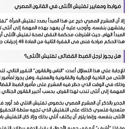
ضوابط ومعايير
تفتيش الأنثى في القانون المصري
إلا أن المشرع المصري خرج عن هذا المبدأ بصدد تفتيش المرأة "تفت
يفتشهن بنفسه، وأوجب عليه أن يعهد بهذه المهمة إلى أنثى تن
المبدأ الهام، حيث اشترطت محكمة النقض لصحة تفتيش الأنثى أن ت
هذا الحكم صراحة فنص فى الفقرة الثانية من المادة 46 إجراءات جنائية والمادة 94.
هل يجوز لرجل الضبط القضائى تفتيش الأنثى؟
للإجابة علي هذا التساؤل أعدت "الناس والقانون" التقرير التالي،
الأنثى من الناحية الإجرائية والقانونية والعملية، وهل يجوز لمأم
وذلك في الوقت الذي حظر فيه المشرع على مأمور الضبط القضا
المهمة إلى أنثى تندب لهذا الغرض، بحسب أخبير القانون الجنائي
الجدير بالذكر أن المشرع المصري بخصوص تفتيش الانثي قد أورد ف
متعدية فتسري كذلك على التفتيش الذي تجريه سلطة التحقيق سواء
الأنثى بنفسه، وإنما يلزم أن يكلف أنثي بذلك وإلا كان التفتيش باط
وفقا لـ"أشرف" أنه في جميع الأحوال لا يقبل الدفع ببطلان التفتي