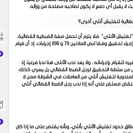
ث لا يقبل أي دفع لا يكون لصاحبه مصلحة من ورائه.
قضائية لتفتيش أنثي أخرى؟
كش
تفتيش الأنثي" فلا يلزم أن تحمل صفة الضبطية القضائية،
2026 |
إذ تكليف مأمور الضبط القضائي للأنثى بالتفتيش ليس ندبا لاتخاذ إجراء تحقيق وفقا لنص المادتين 70 و 200 إجراءات، إذ أن قيام
يام بإجراءاته ، ولا يعد ندب الأنثى هنا ندبا فرعيا، إذ
إصدار إذن بالتفتيش من سلطة التحقيق لرجل الضبط القضائي بل يسري كذلك
المندوبة لتفتيش أنثي من العاملات في الشرطة ممن لا
 النقض مستقر علي أنه إذا ندب رجل الضبط القضائي أنثي
أ 
حدود تفتيش الأنثي بأنثي، وبأنه يقتصر على ما إذا كان