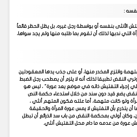
نفسه :
تش الأنثى بنفسه أو بواسطة رجل غيره، بل يظل الحظر قائماً
ة التي ندبها لذلك أن تقوم بما طلبه منها ولم يجد سواها،
متهمة وانتزع المخدر منها، أو على جذب يدها المعقودتين
ي النقض تطبيقا لذلك أنه لا يلزم أن يصطحب رجل الضبط
 علي إجراء التفتيش ذاته في موضع يعد عورة" ، ليس هو
لنقض يضع قيد دون سند من خلال استدعاء حكمة النص
جراءات هو صيانة عرض المرأة ولو كانت متهمة، أما علته فكون المتهم أنثي ،
أن يتذرع بأن التفتيش لا يمس عورة المرأة والحقيقة
ن، وكان أولي بمحكمة النقض من باب سد الذرائع أن تبطل
يش عورة من عدمه ما دام محل التفتيش أنثي.