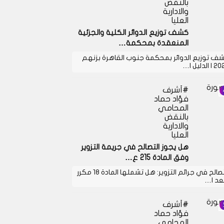
بالنقض
والادارية
العليا
كشف توزيع الدوائر الكلية والجزئية
المنعقدة بمحكمة…
ف توزيع الدوائر بمحكمة جنوب القاهرة بزنهم
 الدليل ا…
أشرف
فؤاد حماد
المحامي
بالنقض
والادارية
العليا
هل يجوز التصالح في جريمة التزوير
وفق المادة 215 ع…
التصالح في جرائم التزوير: هل تشملها المادة 18 مكرر
بعد ا…
أشرف
فؤاد حماد
المحامي