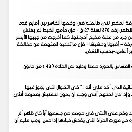
فافة المخدر التى طالعته في وضعها الظاهر بين أصابع قدم
المتهمة وهى عارية، ومتى كان الثابت من مدونات الحكم الخاص بالطعن رقم 370 لسنة 27 ق - فإن مأمور الضبط لم يفتش
من جزء من علبة صفيح أخرجتها، كما أخرجت من جيبها الأيسر
ورقة – أفيونا وحشيشا - فإن ما تدعيه المتهمة من مخالفة
رأينا بحصوص رأي النقض بخصوص تفتيش الانثي بأنثي في حالة المساس بالعورة فقط وغاية نص المادة ( 46 ) من قانون
 46 ) من قانون الإجراءات الجنائية الذي أكد على أنه : " في الأحوال التى يجوز فيها
 وإذا كان المتهم أنثى وجب أن يكون التفتيش بمعرفة أنثى
د وقع على الأنثى في موضع من جسمها أياً كان ظاهر أم
ه من عورات المرأة التي يخدش حياءها إذا مس، وجب عليه أن