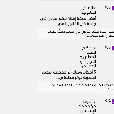
الصيغ
القانونية
أفضل صيغة إعلان حكم غيابي في
جنحة في القانون المص…
غة إعلان حكم غيابي في جنحة وفقًا للقانون
مصري مع نموذ…
أحكام
النقض
المدني و
التجاري و
العمالي
5 أحكام ومبادىء محكمة النقض
المصرية دوائر مدنية م…
لمبادئ القانونية الصادرة عن الدوائر المدنية
حكمة ا…
أشرف
فؤاد حماد
المحامي