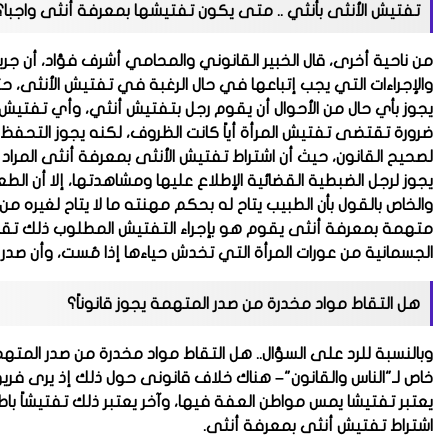
تفتيش الأنثى بأنثي .. متى يكون تفتيشها بمعرفة أنثى واجبا؟
من ناحية أخرى، قال الخبير القانوني والمحامي أشرف فؤاد، أن جري
والإجراءات التي يجب إتباعها في حال الرغبة في تفتيش الأنثى، حت
يجوز بأي حال من الأحوال أن يقوم رجل بتفتيش أنثي، وأي تفتيش 
ضرورة تقتضى تفتيش المرأة أياً كانت الظروف، لكنه يجوز التحفظ 
لصحيح القانون، حيث أن اشتراط تفتيش الأنثى بمعرفة أنثى المراد 
والخاص بالقول بأن الطبيب يتاح له بحكم مهنته ما لا يتاح لغيره 
متهمة بمعرفة أنثى يقوم هو بإجراء التفتيش المطلوب ذلك تقرير
الجسمانية من عورات المرأة التي تخدش حياءها إذا مُست، وأن صدر
هل التقاط مواد مخدرة من صدر المتهمة يجوز قانوناً؟
وبالنسبة للرد على السؤال.. هل التقاط مواد مخدرة من صدر المته
خاص لـ"الناس والقانون"– هناك خلاف قانونى حول ذلك إذ يرى فريق
اشتراط تفتيش أنثى بمعرفة أنثى.