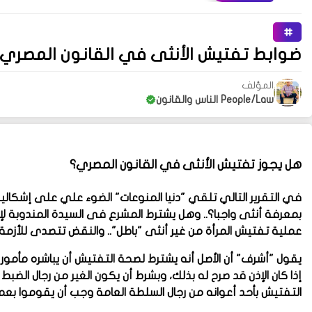
ضوابط تفتيش الأنثى في القانون المصري
المؤلف
People/Law الناس والقانون
هل يجوز تفتيش الأنثى في القانون المصري؟
في التقرير التالي تلقي "دنيا المنوعات" الضوء علي على إشكالي
بمعرفة أنثى واجبا؟.. وهل يشترط المشرع فى السيدة المندوبة لإ
عملية تفتيش المرأة من غير أنثى "باطل".. والنقض تتصدى للأزمة.
يقول "أشرف" أن الأصل أنه يشترط لصحة التفتيش أن يباشره مأمور 
إذا كان الإذن قد صرح له بذلك، وبشرط أن يكون الغير من رجال الضب
التفتيش بأحد أعوانه من رجال السلطة العامة وجب أن يقوموا ب