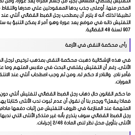
التفتيش يقتضي المساس بجزء من جسم المرأة يعد عورة، ومن ثم ل
المخدر منها، أوعلى جذب يدها المعقودتين علي صدرها والتقاط
تطبيقا لذلك أنه لا يلزم أن يصطحب رجل الضبط القضائي أنثي عند ا
التفتيش ذاته في موضع يعد عورة وهو أمر لا يمكن التنبؤ به سلف
907 لسنة 48 القضائية.
رأى محكمة النقض في الأزمة
في هذه الإشكالية ذهبت محكمة النقض بمذهب ترخيص لرجل الضب
الأنثى، رغم أن التفتيش يقتضي البحث في ملابس المتهم وما عل
فأمر نادر، والنادر لا حكم له, ومن ثم وجب اصطحاب أنثي عند الا
العورات.
ما حكم القانون حال ذهاب رجل الضبط القضائي لتفتيش أنثي دون
فماذا يفعل؟ ويجدر بنا أن نقول أن عدم ثبوت ندب الأنثى كتابتا يه
المتهمة عند المنازعة في ظروف التفتيش من إثبات دفعها مادام أ
رجل الضبط القضائي سوف يتذرع بأنه غير متذكر الأنثى التي ندب
الأنثى بتأويل محل نظر لنص المادة 2/46 إجراءات.