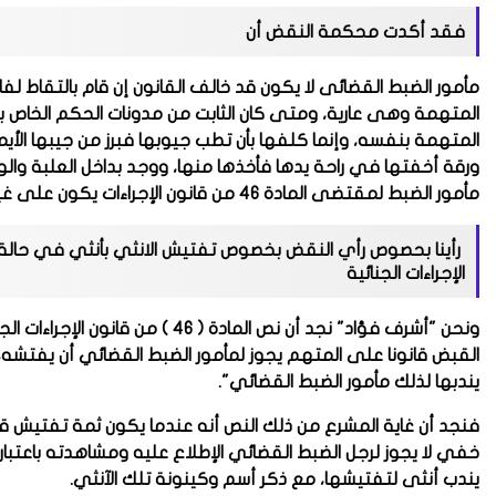
فقد أكدت محكمة النقض أن
مأمور الضبط القضائى لا يكون قد خالف القانون إن قام بالتقاط ل
المتهمة بنفسه، وإنما كلفها بأن تطب جيوبها فبرز من جيبها الأي
ورقة أخفتها في راحة يدها فأخذها منها، ووجد بداخل العلبة وال
مأمور الضبط لمقتضى المادة 46 من قانون الإجراءات يكون على غير أساس..-بحسب النقض.
الإجراءات الجنائية
ونحن "أشرف فؤاد" نجد أن نص المادة (
القبض قانونا على المتهم يجوز لمأمور الضبط القضائي أن يفتشه،
يندبها لذلك مأمور الضبط القضائي".
فنجد أن غاية المشرع من ذلك النص أنه عندما يكون ثمة تفتيش ق
خفي لا يجوز لرجل الضبط القضائي الإطلاع عليه ومشاهدته باعتبار
يندب أنثى لتفتيشها، مع ذكر أسم وكينونة تلك الآنثي.