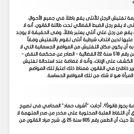
مة تفتيش الرجل للأنثى يقع باطلاَ في جميع الأحوال
ى لا يقع رجل الضبط القضائي تحت طائلة القانون، أنه لا
يقع من رجل علي أنثي يعتبر باطلاً، وفى الحقيقة لا يوجد
عليها لحين انتداب شرطية أنثى تقوم بالتفتيش وفقاً
به أن يكون مكان التفتيش من المواضع الجسمانية التي لا
يجوز لرجل الضبطية القضائية الإطلاع عليها ومشاهدتها، إلا أن الطعن رقم 518 سنة 22 القضائية - الصادر عن محكمة النقض -
من الكشف على الإناث، وأنه لا غضاضة عند استحالة تفتيش
 خاطئ في القانون، فمناط ذلك اعتبار تلك المواضع
 المرأة هو لا شك من تلك المواضع الحساسة.
مة يجوز قانوناً؟، أجابت "أشرف حماد" المحامي فى تصريح
 أن التقاط العلبة المحتوية على مخدر من صدر المتهمة لا
يعتبر تفتيشا يمس مواطن العفة فيها، وآخر يعتبر ذلك تفتيشاً باطلاً حيث أن الطعن رقم 605 سنة 25 ق، شرح مراد القانون من