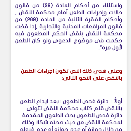
واستثناء من أحكام المادة (39) من قانون
حالات وإجراءات الطعن أمام محكمة النقض ,
وأحكام الفقرة الثانية من المادة (269) من
قانون المرافعات المدنية والتجارية ,إذا قضت
محكمة النقض بنقض الحكم المطعون فيه
حكمت فى موضوع الدعوى ولو كان الطعن
لأول مرة
."
وعلى هدي ذلك النص تكون اجراءات الطعن
بالنقض على النحو التالى
:
أ‌ولآً : دائرة فحص الطعون
:
بعد ايداع الطعن
بالنقض قلم كتاب محكمة النقض تتولى
دائرة فحص الطعون بحث الطعون المقدمة
لمحكمة النقض من حيث صحته شكلا وذلك
من خلال جوازة أو عدم جوازه أو عدم قبوله