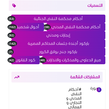
التسميات
(53)
أحكام محكمة النقض الجنائية
(102)
(39)
أحكام محكمة النقض المدني
أحوال شخصية
(92)
إيجارات ومدني
(142)
باركود أجندة جلسات المحاكم المصرية
(7)
باركود جنح بولاق الكرور
(42)
(40)
صيغ الدعاوى والمذكرات والانذارات
كود القانون
المشاركات الشائعة
أحكام
النقض
المدني و
التجاري و
العمالي