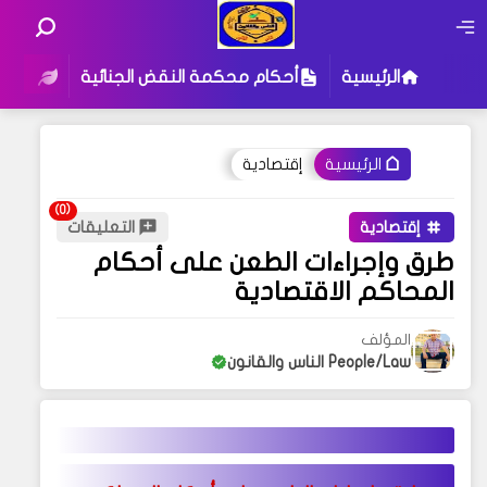
الرئيسية
أحكام محكمة النقض الجنائية
أحكام
إقتصادية
الرئيسية
إقتصادية
التعليقات
طرق وإجراءات الطعن على أحكام
المحاكم الاقتصادية
المؤلف
People/Law الناس والقانون