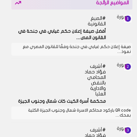
المواضيع الرائجة
الصيغ
القانونية
أفضل صيغة إعلان حكم غيابي في جنحة في
القانون المص…
صيغة إعلان حكم غيابي في جنحة وفقًا للقانون المصري مع
نموذ…
أشرف
فؤاد حماد
المحامي
بالنقض
والادارية
العليا
محكمة أسرة الكيت كات شمال وجنوب الجيزة
QR code باركود محاكم الاسرة شمال وجنوب الجيزة الكلية
بمحك…
أشرف
فؤاد حماد