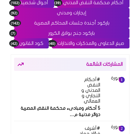
(102)
(39)
أحكام محكمة النقض المدني
أحوال شخصية
(92)
إيجارات ومدني
(142)
باركود أجندة جلسات المحاكم المصرية
(7)
باركود جنح بولاق الكرور
(42)
(40)
صيغ الدعاوى والمذكرات والانذارات
كود القانون
المشاركات الشائعة
أحكام
النقض
المدني و
التجاري و
العمالي
5 أحكام ومبادىء محكمة النقض المصرية
دوائر مدنية م…
أشرف
فؤاد حماد