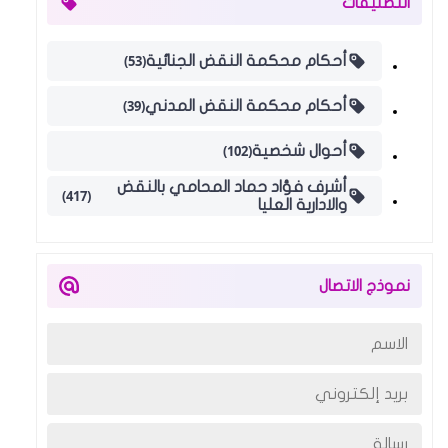
التصنيفات
(53)
أحكام محكمة النقض الجنائية
(39)
أحكام محكمة النقض المدني
(102)
أحوال شخصية
أشرف فؤاد حماد المحامي بالنقض
(417)
والادارية العليا
نموذج الاتصال