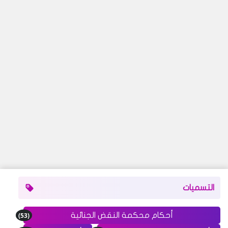
التسميات
(53)
أحكام محكمة النقض الجنائية