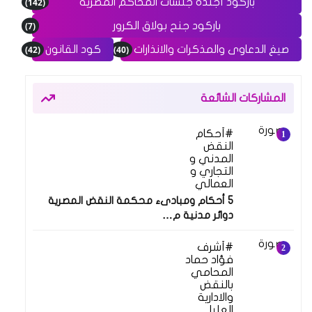
(142)
باركود أجندة جلسات المحاكم المصرية
(7)
باركود جنح بولاق الكرور
(42)
(40)
صيغ الدعاوى والمذكرات والانذارات
كود القانون
المشاركات الشائعة
أحكام
النقض
المدني و
التجاري و
العمالي
5 أحكام ومبادىء محكمة النقض المصرية
دوائر مدنية م…
أشرف
فؤاد حماد
المحامي
بالنقض
والادارية
العليا