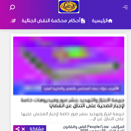
الرئيسية
أحكام محكمة النقض الجنائية
أحكام
أشرف فؤاد حماد المحامي بالنقض والادارية العليا
جريمة الابتزاز والتهديد بنشر صور وفيديوهات خاصة
لإجبار الضحية على التنازل عن القضايا
جريمة ابتزاز وتهديد بنشر صور خاصة لإجبار المجني عليها
على التنازل عن ال…
المؤلف : People/Law الناس والقانون
مشاركة