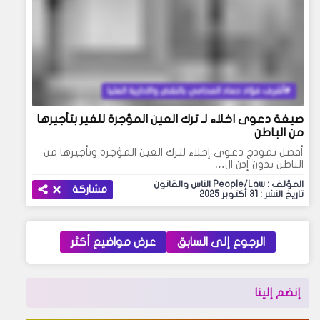
أشرف فؤاد حماد المحامي بالنقض والادارية العليا
صيغة دعوى اخلاء لـ ترك العين المؤجرة للغير بتأجيرها
من الباطن
أفضل نموذج دعوى إخلاء لترك العين المؤجرة وتأجيرها من
الباطن بدون إذن ال…
المؤلف : People/Law الناس والقانون
مشاركة
تاريخ النشر : 31 أكتوبر 2025
الرجوع إلى السابق
عرض مواضيع أكثر
إنضم إلينا