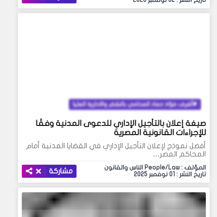
تاريخ النشر : 02 نوفمبر 2025
أشرف فؤاد حماد المحامي بالنقض والادارية العليا
صيغة إعلان بالتأجيل الإداري للدعوى المدنية وفقًا
للإجراءات القانونية المصرية
أفضل نموذج لإعلان التأجيل الإداري في القضايا المدنية أمام
المحاكم المصر…
المؤلف : People/Law الناس والقانون
مشاركة
تاريخ النشر : 01 نوفمبر 2025